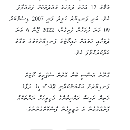
މަޤާމު 12 އަހަރު ދުވަހުގެ މުއްދަތަކަށް ފުރުއްވާފަ
އެވެ. އަދި ފަނޑިޔާރު ހަމީދު ވަނީ 2007 ޑިސެމްބަރު
09 ވަނަ ދުވަހުން ފެށިގެން، 2022 ޖޫން 6 ވަނަ
ދުވަހާއި ހަމައަށް ހައިކޯޓުގެ ފަނޑިޔާރުކަމުގެ މަގާމު
އަދާކުރައްވާފަ އެވެ.
ގާނޫނު އަސާސީ ބުނާ ގޮތުން ސުޕްރީމް ކޯޓަށް
ފަނޑިޔާރުން އައްޔަންކުރާނީ ޖޭއެސްސީގެ ލަފާގެ
މަތިން ރައީސް ރައްޔިތުންގެ މަޖިލީހަށް ނަންތަކެއް
ފޮނުއްވުމުން އެ މަޖިލީހުން ފާސްކޮށްގެންނެވެ.