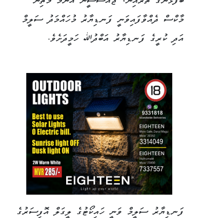
ބޭފުޅުންގެ ތެރެއިން، ޖޭއެސްސީން އެންމެ މަތިން
މާކްސް ދެއްވާފައިވަނީ ފަނޑިޔާރު މުހައްމަދު ސަލީމް
އަދި ކުރީގެ ފަނޑިޔާރު އަބްދުﷲ ހަމީދަށެވެ.
ފަނޑިޔާރު ސަލީމް ވަނީ ހައިކޯޓުގެ ލީގަލް އޮފިސަރުގެ