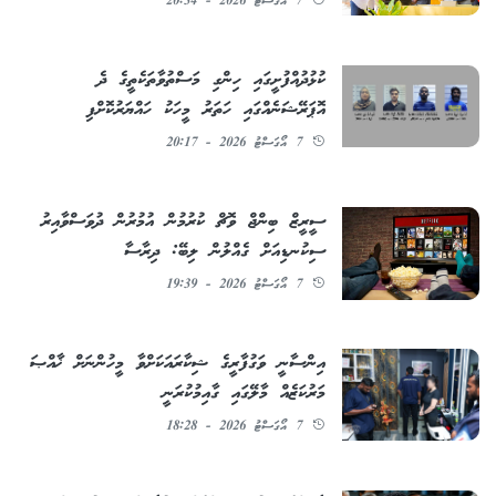
7 އޯގަސްޓު 2026 - 20:34
ކުޅުދުއްފުށީގައި ހިންގި މަސްތުވާތަކެތީގެ ދެ
އޮޕަރޭޝަނެއްގައި ހަތަރު މީހަކު ހައްޔަރުކޮށްފި
7 އޯގަސްޓު 2026 - 20:17
ސީރީޒް ބިންޖް ވޮޗް ކުރުމުން އުމުރުން ދުވަސްވާއިރު
ސިކުނޑިއަށް ގެއްލުން ލިބޭ: ދިރާސާ
7 އޯގަސްޓު 2026 - 19:39
އިންސާނީ ވަގުފާރީގެ ޝިކާރައަކަށްވާ މީހުންނަށް ޚާއްޞަ
މަރުކަޒެއް މާލޭގައި ގާއިމުކުރަނީ
7 އޯގަސްޓު 2026 - 18:28