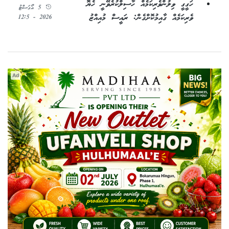
ހަގީގީ ވިލުންވެރިކަމެއް ހާސިލްކުރެވޭނީ ހެޔޮ
5 އޯގަސްޓު
ވެރިކަމެއް ގާއިމުކޮށްގެން: ރައީސް މުއިއްޒު
2026 - 12:5
Ad