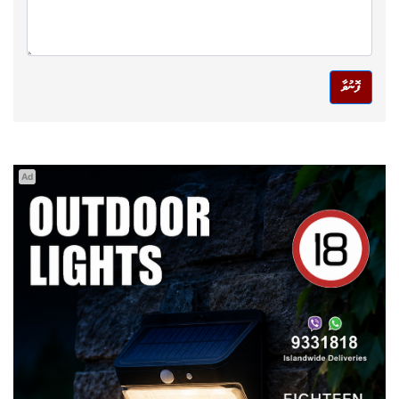
ފޮނުވާ
Ad