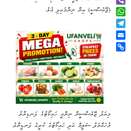
(ޖޭއެސްސީ) އިން ނިންމައިފި އެވެ.
Viber
WhatsApp
Telegram
Email
Copy
Link
މިއަދު ޖޭއެސްސީން ނިންމީ ހައިކޯޓުގެ ފަނޑިޔާރު
މުހައްމަދު ސަލީމް އަދި ހައިކޯޓުގެ ކުރީގެ ފަނޑީޔާރު