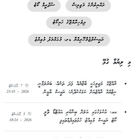
ރައްޔިތުންގެ މަޖިލިސް
ސުޕްރީމް ކޯޓު
ދިވެހިރާއްޖޭގެ ހައިކޯޓު
ރައީސުލްޖުމްހޫރިއްޔާ ޑރ. މުޙައްމަދު މުޢިއްޒު
މި ލިޔުމާ ގުޅޭ
ރާއްޖޭގެ މަޖިލީހަކީ ބާޒާރެއް ފަދަ ތަނެއް، ބަރުލަމާނީ
7 އޯގަސްޓު
ނިޒާމެއް ރާއްޖެއަށް ކަމަކުނުދާނެ: ރައީސް ޔާމީން
2026 - 21:45
އއ. އުކުޅަހުގައި އަލަށް ބިނާކުރި އައުޓްޑޯ ވޮލީ
5 އޯގަސްޓު
ކޯޓު ރައީސް މުޢިއްޒު ހުޅުވައިދެއްވައިފި
2026 - 18:24