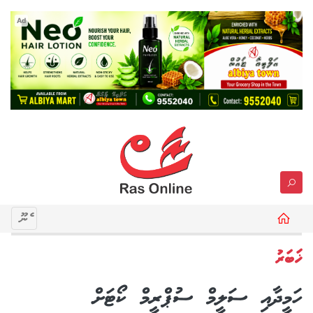
Ad
މެނޫ
ޚަބަރު
ހަމީދާއި ސަލީމް ސުޕްރީމް ކޯޓަށް