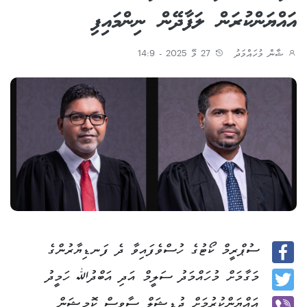
އައްޔަންކުރަން ލަފާދޭން ނިންމައިފި
ޝާން މުހައްމަދު
27 މޭ 2025 - 14:9
ސުޕްރީމް ކޯޓުގެ ހުސްވެފައިވާ ދެ ފަނޑިޔާރުންގެ
Facebook
މަގާމަށް މުހައްމަދު ސަލީމް އަދި އަބްދުﷲ ހަމީދު
Twitter
އައްޔަންކުރުމަށް ޖުޑީޝަލް ސާވިސް ކޮމިޝަން