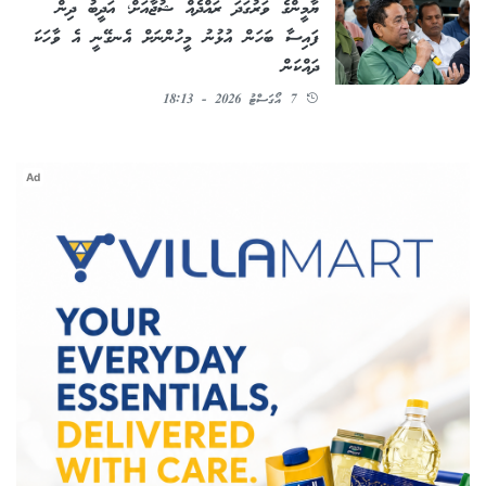
ޔާމީންގެ ވަރުގަދަ ރައްދެއް ޝުޖާއަށް؛ އަދީބު ދިން
ފައިސާ ބަހަން އުޅުނު މީހުންނަށް އެނގޭނީ އެ ވާހަކަ
ދައްކަން
7 އޯގަސްޓު 2026 - 18:13
Ad