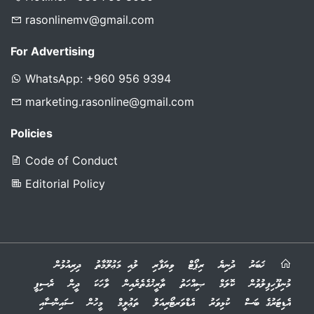
rasonlinemv@gmail.com
For Advertising
WhatsApp: +960 956 9394
marketing.rasonline@gmail.com
Policies
Code of Conduct
Editorial Policy
ޚަބަރު
ދުނިޔެ
ރިޕޯޓް
ވިޔަފާރި
ލުއި މަޢުލޫމާތު
ދިރިއުޅުން
މުނިފޫހިފިލުވުން
ކޮލަމް
ޞިއްހަތު
ތާރީޚުގެތެރެއިން
ވާހަކަ
ދީން
ރެސިޕީ
އެޑިޓަރުގެ ބަސް
ކުޅިވަރު
އެޑްވަރޓޯރިއަލް
ތަޢުލީމް
މީހުން
ސައިންސާއި