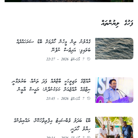
ފަހުގެ ލިޔުންތައް
ގެއްލުނު ތިން މީހުން ހޯދުމަށް ބޮޑު ސަރަހައްދެއް
ބަލައިފި؛ އަދިވެސް ނުފެނޭ
7 އޯގަސްޓު 2026 - 22:27
ރާއްޖޭގެ މަޖިލީހަކީ ބާޒާރެއް ފަދަ ތަނެއް، ބަރުލަމާނީ
ނިޒާމެއް ރާއްޖެއަށް ކަމަކުނުދާނެ: ރައީސް ޔާމީން
7 އޯގަސްޓު 2026 - 21:45
ބޮޑު ބަދަލު ވެބްސައިޓު އިފްތިތާހުކޮށް، ރައްޔިތުންގެ
ހިޔާލު ހޯދަނީ