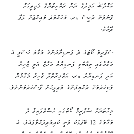
އަބްދުﷲ ހަމީދުގެ ނަން ރައްޔިތުންގެ މަޖިލީހަށް
ފޮނުވަން ރައީސް ޑރ. މުހައްމަދު މުއިއްޒަށް ލަފާ
ދޭށެވެ.
ސުޕްރީމް ކޯޓުގެ ދެ ފަނޑިޔާރުންގެ މަގާމު ހުސްވީ އެ
މަގާމުގައި ތިއްބެވި ފަނޑިޔާރު މަހާޒް އަލީ ޒާހިރު
އަދި ފަނޑިޔާރު ޑރ. އަޒްމިރާލްދާ ޒާހިރު މަގާމުން
ވަކިކުރުމަށް ރައްޔިތުންގެ މަޖިލީހުން ފާސްކުރުމުންނެވެ.
މިހާތަނަށް ސުޕްރީމް ކޯޓުގައި ހުސްވެފައިވާ ދެ
މަގާމަށް 12 ބޭފުޅަކު ވަނީ ކުރިމަތިލައްވާފައެވެ. އެ