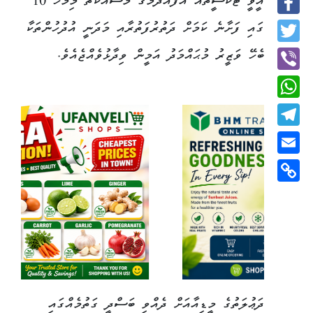
އީވީ ޓެކްސީތައް އުފެއްދުމުގެ މަސައްކަތް މިމަހު 10
Facebook
ގައި ފަށާނެ ކަމަށް ދަތުރުފަތުރާއި މަދަނީ އުދުހުންތަކާ
Twitter
ބެހޭ ވަޒީރު މުޙައްމަދު އަމީން ވިދާޅުވެއްޖެއެވެ.
Viber
WhatsApp
Telegram
Email
Copy
Link
ދަޢުލަތުގެ މީޑިއާއަށް ދެއްވި ބަސްދީ ގަތުމެއްގައި