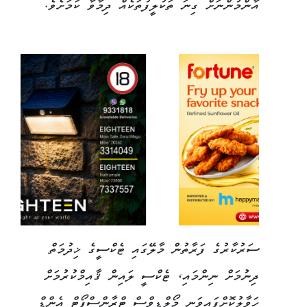
އާންމުންނަށް ގިނަ ތަކުލީފުތަކެއް ދިމާވާ ކަމަށެވެ.
ސަރުކާރުގެ ފަރާތުން މާލޭގައި ޓެކްސީގެ ޚިދުމަތް
ދިނުމަށް ނިންމައި، ޓެކްސީ ލައިން ޤާއިމްކުރުމަށް
ހަވާލުކޮށްފައިވަނީ މޯލްޑިވްސް ޓްރާންސްޕޯޓް އެންޑް