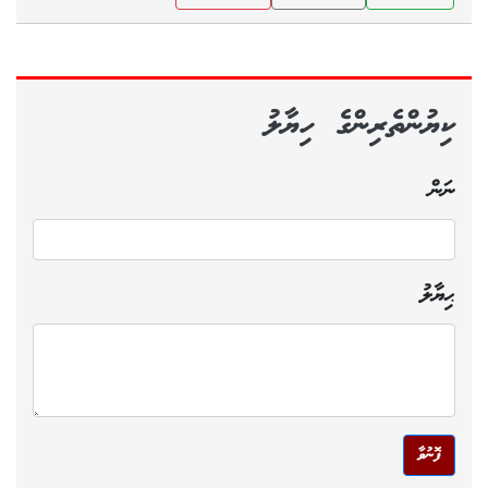
ކިޔުންތެރިންގެ ހިޔާލު
ނަން
ޙިޔާލު
ފޮނުވާ