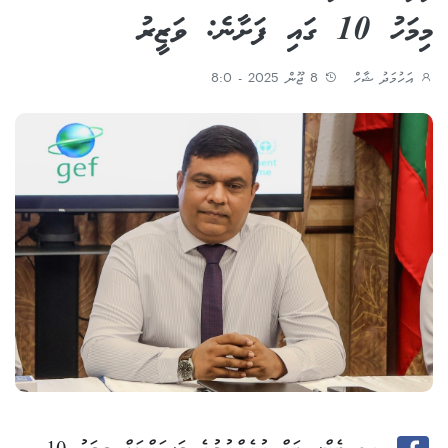
މިމަހު 10 ގައި ފަށާނެ: ވަޒީރު
އަހުމަދު ޝާހް
8 ޖޫން 2025 - 8:0