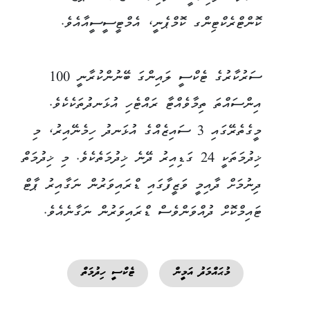
ކޮންޓްރެކްޓިންގ ކޮމްޕެނީ، އެމްޓީސީސީއާއެވެ.
ސަރުކާރުގެ ޓެކްސީ ލައިންގަ ބޭނުންކުރާނީ 100
އިންސައްތަ ތިމާވެއްޓާ ރައްޓެހި އުޅަނދުތަކެކެވެ.
މީގެތެރޭގައި 3 ސައިޒެއްގެ އުޅަނދު ހިމެނޭއިރު، މި
ޚިދުމަތަކީ 24 ގަޑިއިރު ދޭނެ ޚިދުމަތެކެވެ. މި ޚިދުމަތް
ދިނުމަށް ދާއިމީ ވަޒީފާގައި ޑްރައިވަރުން ނަގާއިރު ޕާޓް
ޓައިމްކޮށް ދުއްވަންވެސް ޑްރައިވަރުން ނަގާނެއެވެ.
މުޙައްމަދު އަމީން
ޓެކްސީ ހިދުމަތް