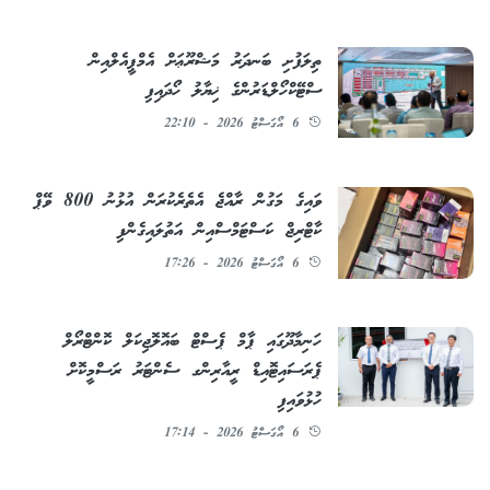
ތިލަފުށި ބަނދަރު މަޝްރޫޢަށް އެމްޕީއެލްއިން
ސްޓޭކްހޯލްޑަރުންގެ ޚިޔާލު ހޯދައިފި
6 އޯގަސްޓު 2026 - 22:10
ވައިގެ މަގުން ރާއްޖެ އެތެރެކުރަން އުޅުނު 800 ވޭޕް
ކާޓްރިޖް ކަސްޓަމްސްއިން އަތުލައިގެންފި
6 އޯގަސްޓު 2026 - 17:26
ހަނިމާދޫގައި ޕާމް ޕެސްޓް ބައޮލޮޖިކަލް ކޮންޓްރޯލް
ޕެރަސައިޓޮއިޑް ރީއާރިންގ ސެންޓަރު ރަސްމީކޮށް
ހުޅުވައިފި
6 އޯގަސްޓު 2026 - 17:14