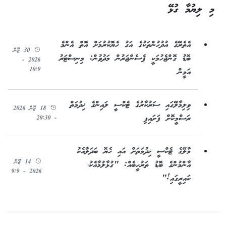
މި ލިޔުމާ ގުޅޭ
އެތެރޭގެ އުދުހުންތަކުގެ އަގު ހެޔޮކުރުމަށް އޮތް އެންމެ
30 ޖޫން
ބޮޑު ގޮންޖެހުމަކީ ޕެސެންޖަރުން މަދުވުން: މިނިސްޓަރު
2026 -
10:9
އަމީން
ވިލިމާލޭގައި ސަރުކާރުގެ ޓެކްސީ ލައިންގެ ޚިދުމަތް
18 ޖޫން 2026
ރަސްމީކޮށް ފަށައިފި
- 20:30
މާލޭގެ ޓެކްސީ ޚިދުމަތަށް އައި ހެޔޮ ބަދަލާއެކު
14 ޖޫން
އާންމުންގެ ބޮޑު ތަރުހީބެއް: "ގުޅާލުމާއެކު،
2026 - 9:9
ކައިރީގައި!"