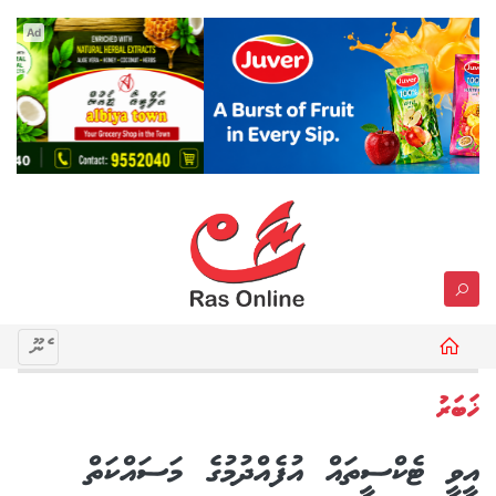
Ad
މެނޫ
ޚަބަރު
އީވީ ޓެކްސީތައް އުފެއްދުމުގެ މަސައްކަތް