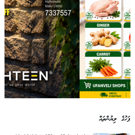
ފަހުގެ ލިޔުންތައް