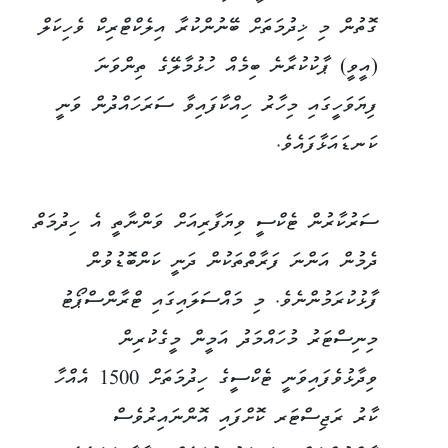
ގޮތުން މި ޚިދުމަތަށް ބޭނުންކުރާ އިލެކްޓްރިކް ވެހިކަލް
(އީވީ) ޕާކުކުރާނެ ބިމެއް ހުޅުމާލޭގެ ތިންވަނަ
ފިޔަވަހީގައި މިހާރު ހިއްކާފައިވާ ސަރަހައްދުން ވަނީ
ކަނޑައަޅާފައެވެ.
ސަރުކާރުން ޓެކްސީ ވިޔަފާރިއަށް ވަންނާތީ އެ ހިދުމަތް
ދެމުން އަންނަ ފަރާތްތަކުން ދަނީ ކަންބޮޑުވުން
ފާޅުކުރަމުންނެވެ. މި މައްސަލައިގައި ޓްރާންސްޕޯޓު
މިނިސްޓަރު މުހައްމަދު އަމީން މީގެކުރިން
ވިދާޅުވެފައިވަނީ ޓެކްސީގެ ހިދުމަތަށް 1500 އެއްހާ
ކާރު ރަޖިސްޓަރ ކޮށްފައި އޮންނައިރުވެސް