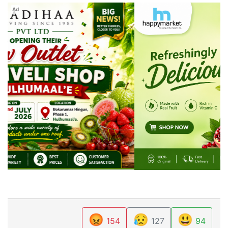
Ad
😡
😥
😃
154
127
94