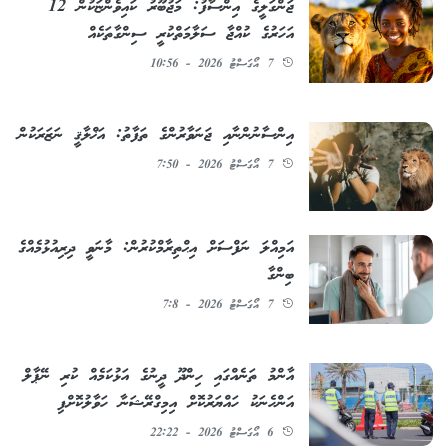
ޖަންގަލީގެ އިންސާފު: މަޖުބޫރު ކައިވެންޏަކުން 12
އަހަރުގެ ކުއްޖާ ސަލާމަތްކުރީ ސިންގާތަކެއް
7 އޯގަސްޓު 2026 - 10:56
އިންސާނުންނާއި ޖަނަވާރުންގެ ތަފާތު: އަޚްލާޤީ ނަޒަރަކުން
7 އޯގަސްޓު 2026 - 7:50
އަމިއްލަ ނަފްސަށް އިޙްތިރާމްކުރުން: މާނަވީ ދިރިއުޅުމެއްގެ
ބިންގާ
7 އޯގަސްޓު 2026 - 7:8
އާންމު ތަނެއްގައި ހިންދޫ ދީނުގެ އަޅުކަމެއް ކުރި ނޭޕާލް
އަންހެނަކު ހައްޔަރުކޮށް އިމިގްރޭޝަނާ ހަވާލުކޮށްފި
6 އޯގަސްޓު 2026 - 22:22