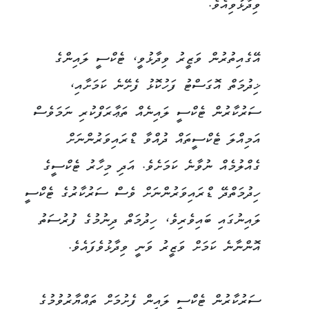
ވިދާޅުވިއެވެ.
އޭގެއިތުރުން ވަޒީރު ވިދާޅުވީ، ޓެކްސީ ލައިންގެ
ޚިދުމަތް އޮގަސްޓު ފަހުކޮޅު ފެށޭނެ ކަމަށާއި،
ސަރުކާރުން ޓެކްސީ ލައިނެއް ތަޢާރަފްކުރި ނަމަވެސް
އަމިއްލަ ޓެކްސީތައް ދުއްވާ ޑްރައިވަރުންނަށް
ގެއްލުމެއް ނުވާނެ ކަމަށެވެ. އަދި މިހާރު ޓެކްސީގެ
ހިދުމަތްދޭ ޑްރައިވަރުންނަށް ވެސް ސަރުކާރުގެ ޓެކްސީ
ލައިނުގައި ބައިވެރިވެ، ހިދުމަތް ދިނުމުގެ ފުރުސަތު
އޮންނާނެ ކަމަށް ވަޒީރު ވަނީ ވިދާޅުވެފައެވެ.
ސަރުކާރުން ޓެކްސީ ލައިން ފެށުމަށް ތައްޔާރުވުމުގެ