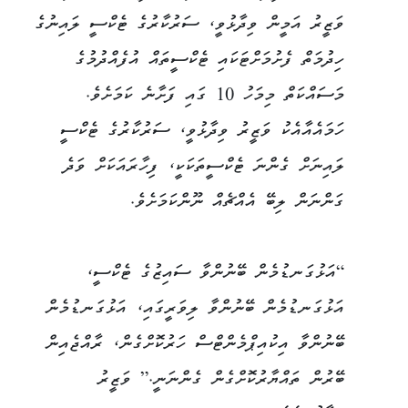
ވަޒީރު އަމީން ވިދާޅުވީ، ސަރުކާރުގެ ޓެކްސީ ލައިނުގެ
ހިދުމަތް ފެށުމަށްޓަކައި ޓެކްސީތައް އުފެއްދުމުގެ
މަސައްކަތް މިމަހު 10 ގައި ފަށާނެ ކަމަށެވެ.
ހަމައެއާއެކު ވަޒީރު ވިދާޅުވީ، ސަރުކާރުގެ ޓެކްސީ
ލައިނަށް ގެންނަ ޓެކްސީތަކަކީ، ފިހާރައަކަށް ވަދެ
ގަންނަން ލިބޭ އެއްޗެއް ނޫންކަމަށެވެ.
“އަޅުގަނޑުމެން ބޭނުންވާ ސައިޒުގެ ޓެކްސީ،
އަޅުގަނޑުމެން ބޭނުންވާ ލިވަރީގައި، އަޅުގަނޑުމެން
ބޭނުންވާ އިކުއިޕްމެންޓްސް ހަރުކޮށްގެން، ރާއްޖެއިން
ބޭރުން ތައްޔާރުކޮށްގެން ގެންނަނީ.” ވަޒީރު