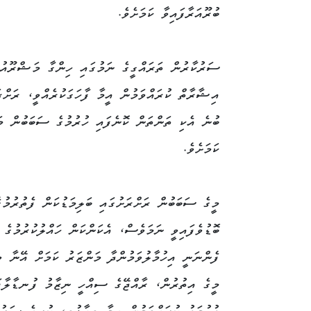
ބުރޫއަރާފައިވާ ކަމަށެވެ.
ސަރުކާރުން ތަރައްގީގެ ނަމުގައި ހިންގާ މަޝްރޫއުތ
އިޝާރާތް ކުރައްވަމުން އީމާ ފާހަގަކުރެއްވީ، ރަށްރަ
ބުނެ އެކި ތަންތަން ކޮނެފައި ހުރުމުގެ ސަބަބުން މަ
ކަމަށެވެ.
މީގެ ސަބަބުން ރަށްރަށުގައި ބަލިމަޑުކަން ފެތުރުމުގ
ބޮޑުވެފައިވީ ނަމަވެސް، އެކަންކަން ހައްލުކުރުމުގެ ބ
ފެންނަނީ އިހުމާލުވަމުންދާ މަންޒަރު ކަމަށް އޭނާ ވި
މީގެ އިތުރުން، ރާއްޖޭގެ ސިއްހީ ނިޒާމު ފުނޑާލާފަ