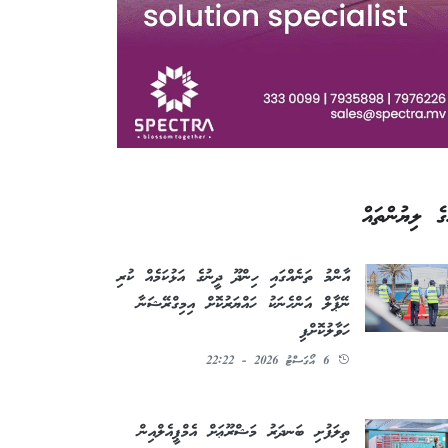
ގެ ލިޔުންތައް
އާންމު ތަނެއްގައި ހިންދޫ ދީނުގެ އަޅުކަމެއް ކުރި
ނޭޕާލް އަންހެނަކު ހައްޔަރުކޮށް އިމިގްރޭޝަނާ
ހަވާލުކޮށްފި
6 އޯގަސްޓު 2026 - 22:22
ތިލަފުށި ބަނދަރު މަޝްރޫޢަށް އެމްޕީއެލްއިން