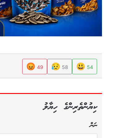
😡
😥
😃
49
58
54
ކިޔުންތެރިންގެ ހިޔާލު
ނަން