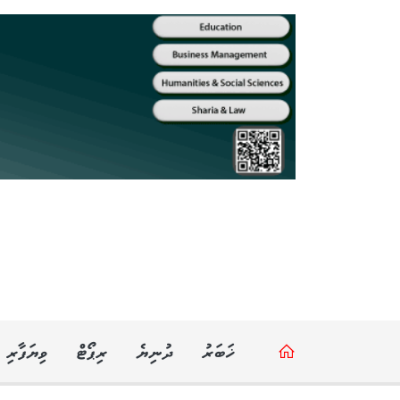
ޚަބަރު
ދުނިޔެ
ރިޕޯޓް
ވިޔަފާރި