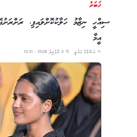
ޚަބަރު
ސިއްހީ ނިޒާމު ހަލާކުކޮށްލައިފި، ރަށްރަށު
އީމާ
އަޝްވާގް ފައުޒީ
3 އޭޕްރީލު 2026 - 13:21