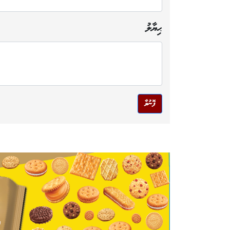
ޙިޔާލު
ފޮނުވާ