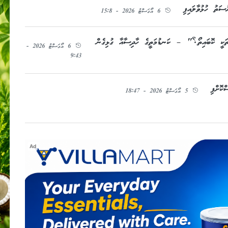
ސަތު ހުޅުވާލައިފި
6 އޯގަސްޓު 2026 - 15:8
ަތަކީ ކޮބައިތޯ؟" – ކަނޑުމަތީގެ ހާދިސާއާ ގުޅިގެން
6 އޯގަސްޓު 2026 -
9:43
5 އޯގަސްޓު 2026 - 18:47
Ad