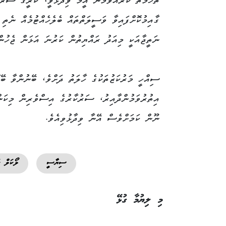
ތުހުމަތު ކުރައްވަމުން އީމާ ވިދާޅުވީ، ކުރީގެ ސަރު
ގާއިމުކޮށްފައިވާ ވަސީލަތްތައް ބެލެހެއްޓުމެއް ނެތި 
ނަތީޖާއަކީ މިއަދު ރައްޔިތުން ކަރުނަ އަޅަން ޖެހުން
ސިއްހީ މަރުކަޒުތަކުގެ ހާލަތު ދަށްވެ، ބޭނުންވާ ބޭ
އިތުރުވަމުންދާއިރު، ސަރުކާރުގެ އިސްވެރިން މިކަންކ
ނޫން ކަމަށްވެސް އޭނާ ވިދާޅުވިއެވެ.
ސިޔާސީ
ލޯކަލް 
މި ލިޔުމާ ގުޅޭ