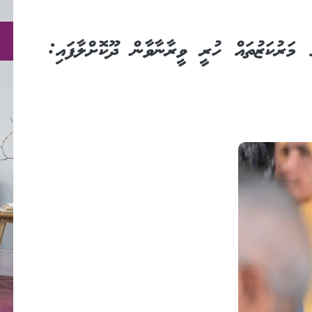
ގެ މަރުކަޒުތައް ހުރީ ވީރާނާވާން ދޫކޮށްލާފައި: