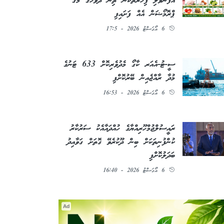
އުފަންވެލި ފިހާރަތަކުން ތިން ދުވަހުގެ މެގަ
ޕްރޮމޯޝަން އެއް ފަށައިފި
6 އޯގަސްޓު 2026 - 17:5
ސީ-ޓު-އެއަރ ކާގޯ މެދުވެރިކޮށް 633 ޓަނުގެ
މުދާ ރާއްޖެއިން ބޭރުކޮށްފި
6 އޯގަސްޓު 2026 - 16:53
ރައީސުލްޖުމްހޫރިއްޔާގެ ހުއްދައާއެކު ސަރުކާރު
ކުންފުނިތަކަށް ބިން ދޫކުރެވޭ ގޮތަށް ގަވާއިދު
ބަދަލުކޮށްފި
6 އޯގަސްޓު 2026 - 16:40
Ad