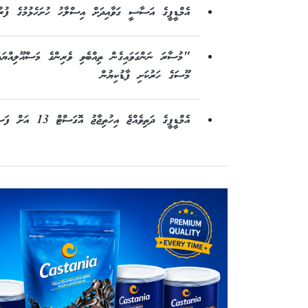
އެމްޑީޕީގެ އަސާސީ ގަވާއިދަށް އިސްލާހު ހުށަހެޅުމުގެ ފުރު
"މުސާރަ ނަންގަވައިގެން ތިއްބެވި ވެރިންގެ މަސްއޫލިއްޔ
މޫސަގެ ހަރުކަށި ފާޑުކިޔުން
އެމްޑީޕީގެ ދަތިވެއްޖެ އިހުތިޖާޖު އޮގަސްޓް 13 އަށް ފަސްކޮށްފި