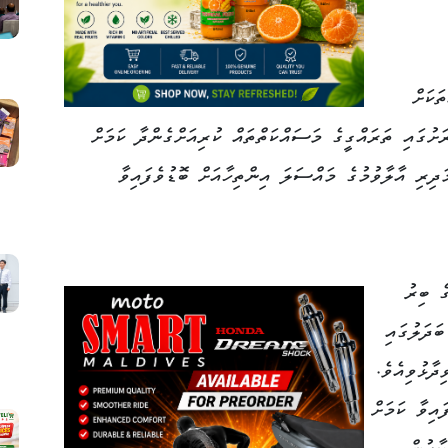
ަކަށް
ށުގައި ތަރައްގީގެ މަސައްކަތްތައް ކުރިއަށްގެންދާ ކަމަށް
ދިރި އާލާވުމުގެ މައްސަލަ އިންތިހާއަށް ބޮޑުވެފައިވާ
ެ ބިރު
ަދަލުގައި
ދާޅުވިއެވެ.
އިވާ ކަމަށް