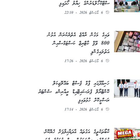
ސްޓޭކްހޯލްޑަރުންގެ ޚިޔާލު ހޯދައިފި
6 އޯގަސްޓު 2026 - 22:10
ވައިގެ މަގުން ރާއްޖެ އެތެރެކުރަން އުޅުނު
800 ވޭޕް ކާޓްރިޖް ކަސްޓަމްސްއިން
އަތުލައިގެންފި
6 އޯގަސްޓު 2026 - 17:26
ހަނިމާދޫގައި ޕާމް ޕެސްޓް ބައޮލޮޖިކަލް
ކޮންޓްރޯލް ޕެރަސައިޓޮއިޑް ރީއާރިންގ ސެންޓަރު
ރަސްމީކޮށް ހުޅުވައިފި
6 އޯގަސްޓު 2026 - 17:14
ކާބޯތަކެތީގެ އަގުތައް އާދަޔާޚިލާފަށް ހެޔޮކޮށް،