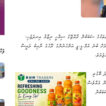
ތަކުގެ ސަބަބުން ރާއްޖޭގެ ސިއްހީ ނިޒާމު އިނދަޖެހި،
މަށް ބުނެ އެމް.ޑީ.ޕީ އަންހެނުންގެ ރޫހުގެ ނާއިބު ރައީސް
ފަހު
ޖެއެވެ.
ަ ބޮޑެތި
ުން އެއްވެސް
ބަބުން