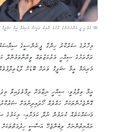
އެމް.ޑީ.ޕީ އަންހެނުންގެ ރޫހުގެ ނާއިބު ރައީސް މަރިޔަމް އީމާ ޝަފީގް
މިހާރުގެ ސަރުކާރު ހިންގާ ޕީ.އެން.ސީގެ ސިޔާސަތު
ރަށްރަށުގެ ސިއްހީ މަރުކަޒުތައް ވީރާނާވަމުންދާ ކަ
މަރިޔަމް އީމާ ޝަފީގް ވަރަށް ބޮޑަށް ފާޑުވިދާޅުވެއް
އީމާ ވިދާޅުވީ، ސިއްހީ ނިޒާމަށް ދިމާވެފައިވާ މިފަދ
ގޮންޖެހުންތަކަށް ހައްލެއް ހޯދައިދިނުމަށް ސަރުކާރ
މަސައްކަތެއް ކުރަމުން ނުދާ ކަމަށާއި، މިކަމުގެ ސަ
ރައްޔިތުންނަށް ލިބެންޖެހޭ އަސާސީ ހިދުމަތްތަކަށް