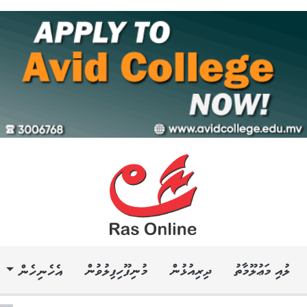
ލުއި މަޢުލޫމާތު
ދިރިއުޅުން
މުނިފޫހިފިލުވުން
އެހެނިހެން