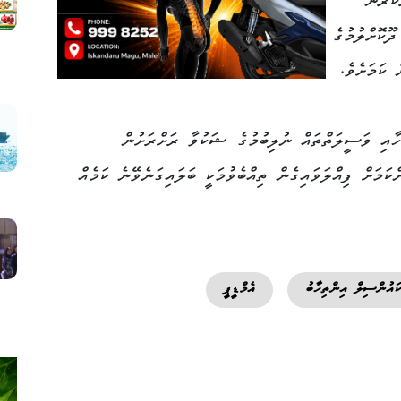
ކާރުން
ދޫކޮށްލުމުގެ
 ކަމަށެވެ.
ހާއި ވަސީލަތްތައް ނުލިބުމުގެ ޝަކުވާ ރަށްރަށުން
ަމަށް ފިއްލަވައިގެން ތިއްބެވުމަކީ ބަލައިގަނެވޭނެ ކަމެއް
ކައުންސިލް އިންތިހާބު
އެމްޑީޕީ