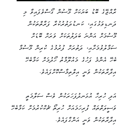
ރާއްޖޭގެ ބޮޑު ބަޔަކަށް މޫސުން ގޯސްވެފައިވާ މި
ދަނޑިވަޅުގައި، ކަނޑުދަތުރުކުރާ ފަރާތްތަކުން
މޫސުމަށް އަންނަ ބަދަލުތަކަށް ވަރަށް ބޮޑަށް
ސަމާލުވުމަށާއި، ދަތުރަށް ފުރުމުގެ ކުރިން މޫސުމާ
ބެހޭ އެންމެ ފަހުގެ މައުލޫމާތު ހޯދުމަށް ކަމާބެހޭ
އިދާރާތަކުން ވަނީ އިލްތިމާސްކޮށްފައެވެ.
އަދި ހުރިހާ އުޅަނދުފަހަރަކުން ވެސް ސަލާމަތީ
ވަސީލަތްތައް ފުރިހަމައަށް ހުރިތޯ ޗެކްކުރުމަށް ކަމާބެހޭ
އިދާރާތަކުން ވަނީ އަންގާފައެވެ.