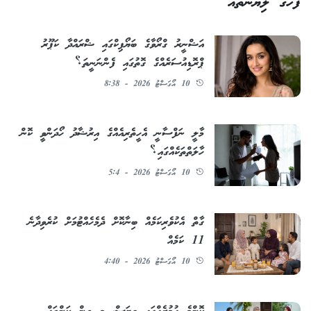
ފަހުގެ ލިޔުންތައް
އަޝްނީރު ގްރޯވާގެ ބަޔޯޕިކްގައި ޝްރައްދާ ކަޕޫރު
ޕްރޮޑިއުސަރެއްގެ ގޮތުގައި ފެންނަނީތަ؟
10 އޯގަސްޓު 2026 - 8:38
މާލީ ނަފްސާނީ އެހީތެރިއެއްގެ އިރުޝާދު ހޯދަންވީ ކޮން
ހާލަތްތަކެއްގައި؟
10 އޯގަސްޓު 2026 - 5:4
ގާތް އެކުވެރިކަމެއް ބިނާކޮށް ދެމެހެއްޓުމަށް ކުރެވިދާނެ
11 ކަމެއް
10 އޯގަސްޓު 2026 - 4:40