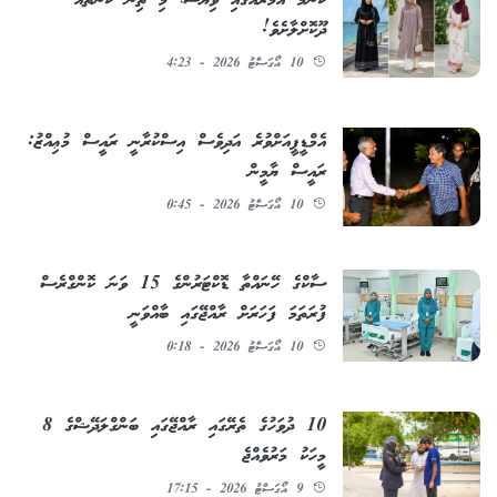
ކޮންމެ އުމުރެއްގައި ވިޔަސް، މި ތިން ކަންތައް
ދޫކޮށްލާށެވެ!
10 އޯގަސްޓު 2026 - 4:23
އެމްޑީޕީއަށްވުރެ އަދިވެސް އިސްކުރާނީ ރައީސް މުޢިއްޒު:
ރައީސް ޔާމީން
10 އޯގަސްޓު 2026 - 0:45
ސާކްގެ ހޭނައްތާ ޑޮކްޓަރުންގެ 15 ވަނަ ކޮންގްރެސް
ފުރަތަމަ ފަހަރަށް ރާއްޖޭގައި ބާއްވަނީ
10 އޯގަސްޓު 2026 - 0:18
10 ދުވަހުގެ ތެރޭގައި ރާއްޖޭގައި ބަންގްލަދޭޝްގެ 8
މީހަކު މަރުވެއްޖެ
9 އޯގަސްޓު 2026 - 17:15