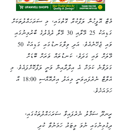
މެޓް އޮފީހުން ލަފާކުރާ ގޮތުގައި، މި ސަރަހައްދުތަކަށް
ގަޑިއަކު 25 މޭލާއި 30 މޭލާ ދެމެދުގެ ބާރުމިނުގައި
ވައި ޖެހޭނެއެވެ. އަދި ވިލާގަނޑުގައި ގަޑިއަކު 50
މޭލަށް ވައި ގަދަވެ، ކަނޑުތައް ވަރަށް ބޮޑަށް
ގަދަވާނެ ކަމަށް އެ އިދާރާއިން ވަނީ ލަފާކޮށްފައެވެ. މި
އެލާޓް ނެރެފައިވަނީ މިއަދު އިރުއޮއްސި 18:00 އާ
ހަމައަށެވެ.
ރީނދޫ ސަމާލު ނެރެފައިވާ ސަރަހައްދުތަކުގައި،
ދިގުމިނުގައި ނުވަ މީޓަރު ހަމަނުވާ ކުދި