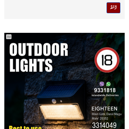
ފޮނުވާ
Ad