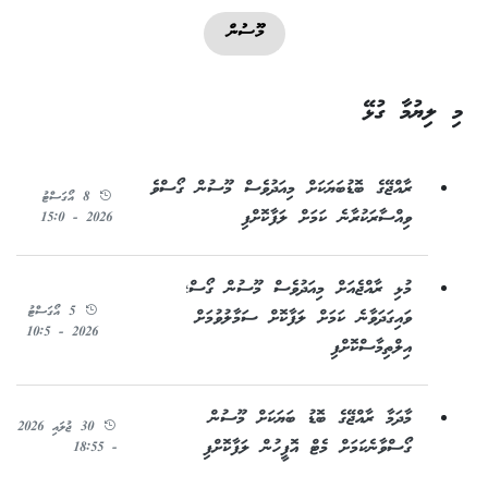
މޫސުން
މި ލިޔުމާ ގުޅޭ
ރާއްޖޭގެ ބޮޑުބަޔަކަށް މިއަދުވެސް މޫސުން ގޯސްވެ
8 އޯގަސްޓު
ވިއްސާރަކުރާނެ ކަމަށް ލަފާކޮށްފި
2026 - 15:0
މުޅި ރާއްޖެއަށް މިއަދުވެސް މޫސުން ގޯސް؛
5 އޯގަސްޓު
ވައިގަދަވާނެ ކަމަށް ލަފާކޮށް ސަމާލުވުމަށް
2026 - 10:5
އިލްތިމާސްކޮށްފި
މާދަމާ ރާއްޖޭގެ ބޮޑު ބަޔަކަށް މޫސުން
30 ޖުލައި 2026
ގޯސްވާނެކަމަށް މެޓް އޮފީހުން ލަފާކޮށްފި
- 18:55