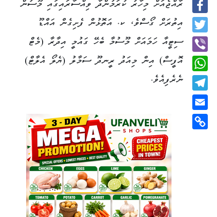
ރާއްޖެއަށް މިހާރު ކުރަމުންދާ ވިއްސާރައިގައި މޫސުން
Facebook
އިތުރަށް ގޯސްވެ، ކ. އަތޮޅުން ފެށިގެން އައްޑޫ
Twitter
ސިޓީއާ ހަމައަށް މޫސުމާ ބެހޭ ގައުމީ އިދާރާ (މެޓް
އޮފީސް) އިން މިއަދު ރީނދޫ ސަމާލު (ޔެލޯ އެލާޓް)
Viber
ނެރެފިއެވެ.
WhatsApp
Telegram
Email
Copy
Link