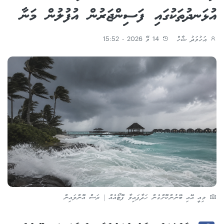
އުޅަނދުތަކުގައި ފަސިންޖަރުން އުފުލުން މަނާ
އަހުމަދު ޝާހް
14 މޭ 2026 - 15:52
މިއީ އޭއި ބޭނުންކޮށްގެން ހަދާފައިވާ ފޮޓޯއެއް | ރަސް އޮންލައިން