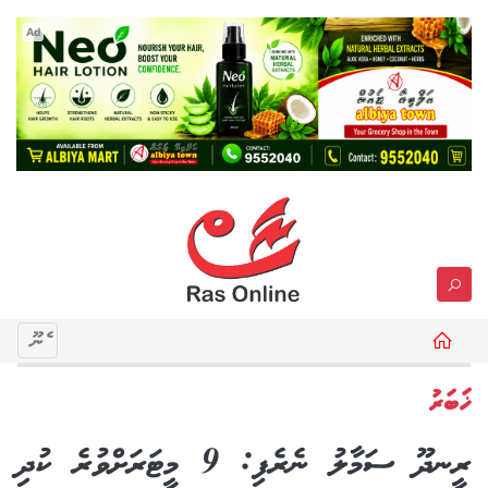
Ad
މެނޫ
ޚަބަރު
ރީނދޫ ސަމާލު ނެރެފި: 9 މީޓަރަށްވުރެ ކުދި