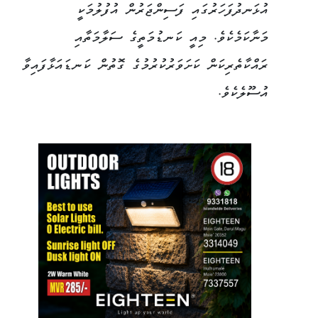
އުޅަނދުފަހަރުގައި ފަސިންޖަރުން އުފުލުމަކީ
މަނާކަމެކެވެ. މިއީ ކަނޑުމަތީގެ ސަލާމަތާއި
ރައްކާތެރިކަން ކަށަވަރުކުރުމުގެ ގޮތުން ކަނޑައަޅާފައިވާ
އުސޫލެކެވެ.