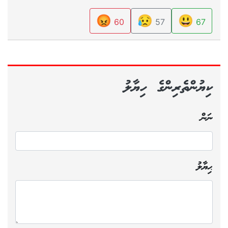
😡
😥
😃
60
57
67
ކިޔުންތެރިންގެ ހިޔާލު
ނަން
ޙިޔާލު