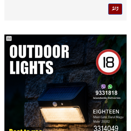
ފޮނުވާ
Ad