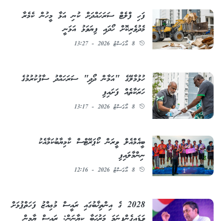
ފަހި ފްލެޓް ސަރަހައްދަށް ކުނި އަޅާ މީހުން ކެމެރާ
މެދުވެރިކޮށް ހޯދައި ފިޔަވަޅު އަޅަނީ
8 އޯގަސްޓު 2026 - 13:27
ހުޅުމާލޭގެ "އަމާން ދޯދި" ސަރަހައްދު ސާފުކުރުމުގެ
ހަރަކާތެއް ފަށައިފި
8 އޯގަސްޓު 2026 - 13:17
ބީއެމްއެލް ވީރަން ކޯޕަރޭޓްސް ކާމިޔާބުކަމާއެކު
ނިންމާލައިފި
8 އޯގަސްޓު 2026 - 12:16
2028 ގެ އިންތިޚާބުގައި ރައީސް މުޢިއްޒު ފަހަތްޕުޅަށް
ވަޑައިގެންފިނަމަ މަރުޙަބާ ކިޔާނަން: ރައީސް ޔާމީން