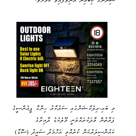
ސިނާންގެ ކިބައިން އުނިވެފައިވާ ކަމަށެވެ.
މި ބައި-އިލެކްޝަންގައި ސަރުކާރު ހިންގާ ޕީއެންސީގެ
ފަރާތުން ވާދަކުރައްވަނީ މޫލެކެޑެ ދާއިރާގެ
ކައުންސިލަރުކަން ކުރެއްވި އަހްމަދު ސައީދު (ސޮޑާ)