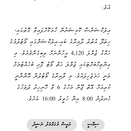
އެވެ.
އިލެކްޝަންސް ކޮމިޝަނުން ހާމަކޮށްފައިވާ ގޮތުގައި،
ހިތަދޫ އުތުރު ދާއިރާގެ ބައި-އިލެކްޝަންގައި ވޯޓުލުމުގެ
ހައްގު ޖުމްލަ 4,120 މީހުންނަށް ލިބިގެންވެއެވެ. މި
އިންތިޚާބަށްޓަކައި ޖުމްލަ ހަތް ވޯޓު ފޮށި ބެހެއްޓުމަށް
ވަނީ ހަމަޖެހިފައެވެ. މި ދާއިރާގެ ވޯޓުލުން އޮންނާނީ
ކުރިއަށް އޮތް ޖޫން މަހުގެ 6 ވާ ހޮނިހިރު ދުވަހުގެ
ހެނދުނު 8:00 އިން ހަވީރު 16:00 އަށެވެ.
ސިޔާސީ
ރައީސް މުޙައްމަދު ނަޝީދު