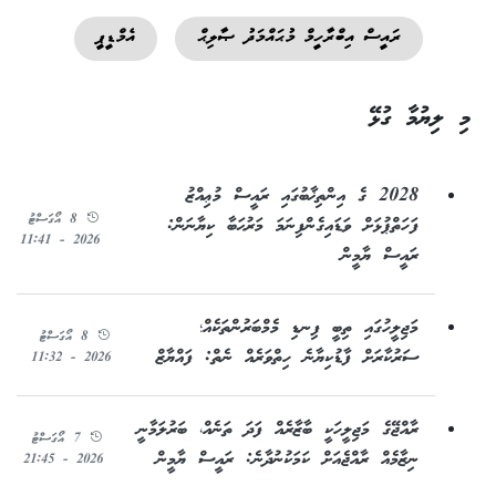
ރައީސް އިބްރާހީމް މުޙައްމަދު ޞާލިޙް
އެމްޑީޕީ
މި ލިޔުމާ ގުޅޭ
2028 ގެ އިންތިޚާބުގައި ރައީސް މުޢިއްޒު
8 އޯގަސްޓު
ފަހަތްޕުޅަށް ވަޑައިގެންފިނަމަ މަރުޙަބާ ކިޔާނަން:
2026 - 11:41
ރައީސް ޔާމީން
މަޖިލީހުގައި ތިބީ ފިނޑި މެމްބަރުންތަކެއް؛
8 އޯގަސްޓު
ސަރުކާރަށް ފާޑުކިޔާނެ ހިތްވަރެއް ނެތް: ފައްޔާޒް
2026 - 11:32
ރާއްޖޭގެ މަޖިލީހަކީ ބާޒާރެއް ފަދަ ތަނެއް، ބަރުލަމާނީ
7 އޯގަސްޓު
ނިޒާމެއް ރާއްޖެއަށް ކަމަކުނުދާނެ: ރައީސް ޔާމީން
2026 - 21:45