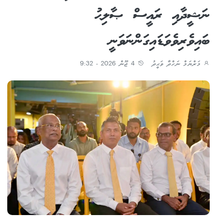
ނަޝީދާއި ރައީސް ޞާލިޙު
ބައިވެރިވެވަޑައިގަންނަވަނީ
މަރްޔަމް ނަހްދާ ވަޙީދު
4 ޖޫން 2026 - 9:32