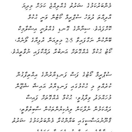
މެންބަރުކަމުގެ ޝަރުތު ގެއްލިއްޖެ ކަމަށް މިދިޔަ
އާދިއްތަ ދުވަހު ސުޕްރީމް ކޯޓުން ވަނީ ޙުކުމް
ކޮށްފައެވެ. ސިނާންގެ ގޮނޑި ގެއްލުނީ އިސްލާމިކް
ބޭންކުން ނަގާފައިވާ 2.5 މިލިއަން ރުފިޔާގެ ލޯނެއް،
ކޯޓު ޙުކުމާ އެއްގޮތަށް އަނބުރާ ދައްކާފައި ނުވާތީއެވެ.
ސުޕްރީމް ކޯޓުގެ ފަސް ފަނޑިޔާރުންގެ އިއްތިފާގުން
ކުރެއްވި މި ޙުކުމުގައި ފަނޑިޔާރު އައިޝާ ޝުޖޫން
މުހައްމަދު ވިދާޅުވީ، ޙުކުމާ އެއްގޮތަށް ފައިސާ
ދައްކަމުން ނުދާކަން ލިޔެކިޔުންތަކުން ސާބިތުވާތީ،
ޤާނޫނުއަސާސީގައި ބަޔާންކުރާ މެންބަރުކަމުގެ ޝަރުތު