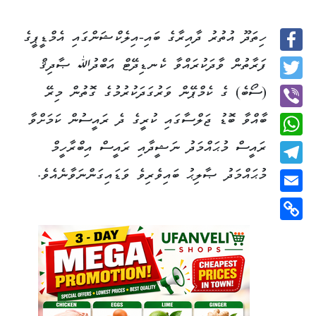
ހިތަދޫ އުތުރު ދާއިރާގެ ބައި-އިލެކްޝަންގައި އެމްޑީޕީގެ
Facebook
ފަރާތުން ވާދަކުރައްވާ ކެނޑިދޭޓް އަބްދުﷲ ޞާދިޤް
Twitter
(ސޯބެ) ގެ ކެމްޕޭން ވަރުގަދަކުރުމުގެ ގޮތުން މިރޭ
ބާއްވާ ބޮޑު ޖަލްސާގައި ކުރީގެ ދެ ރައީސުން ކަމަށްވާ
Viber
ރައީސް މުޙައްމަދު ނަޝީދާއި ރައީސް އިބްރާހީމް
WhatsApp
މުޙައްމަދު ޞާލިޙު ބައިވެރިވެ ވަޑައިގަންނަވާނެއެވެ.
Telegram
Email
Copy
Link