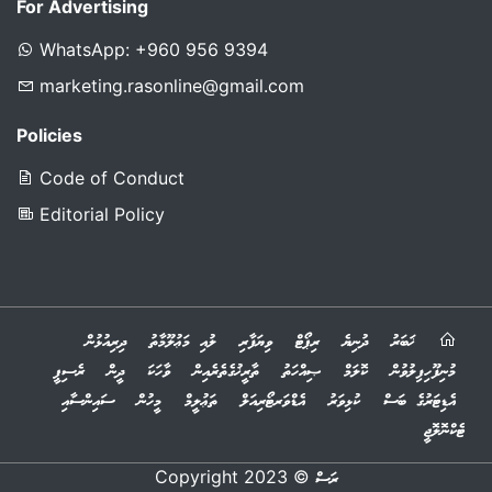
For Advertising
WhatsApp: +960 956 9394
marketing.rasonline@gmail.com
Policies
Code of Conduct
Editorial Policy
ޚަބަރު
ދުނިޔެ
ރިޕޯޓް
ވިޔަފާރި
ލުއި މަޢުލޫމާތު
ދިރިއުޅުން
މުނިފޫހިފިލުވުން
ކޮލަމް
ޞިއްހަތު
ތާރީޚުގެތެރެއިން
ވާހަކަ
ދީން
ރެސިޕީ
އެޑިޓަރުގެ ބަސް
ކުޅިވަރު
އެޑްވަރޓޯރިއަލް
ތަޢުލީމް
މީހުން
ސައިންސާއި
ޓެކްނޮލޮޖީ
© 2023 Copyright
ރަސް