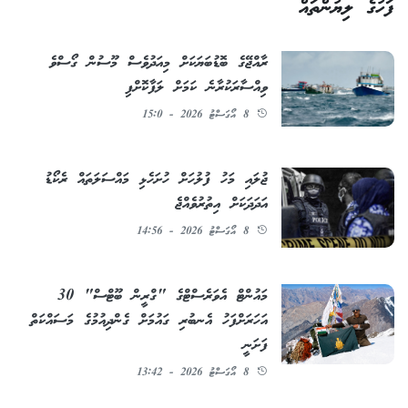
ފަހުގެ ލިޔުންތައް
ރާއްޖޭގެ ބޮޑުބަޔަކަށް މިއަދުވެސް މޫސުން ގޯސްވެ
ވިއްސާރަކުރާނެ ކަމަށް ލަފާކޮށްފި
8 އޯގަސްޓު 2026 - 15:0
ޖުލައި މަހު ފުލުހަށް ހުށަހެޅި މައްސަލަތައް ރެކޯޑު
އަދަދަކަށް އިތުރުވެއްޖެ
8 އޯގަސްޓު 2026 - 14:56
މައުންޓް އެވަރެސްޓްގެ "ގްރީން ބޫޓްސް" 30
އަހަރަށްފަހު އެނބުރި ގައުމަށް ގެންދިއުމުގެ މަސައްކަތް
ފަށަނީ
8 އޯގަސްޓު 2026 - 13:42