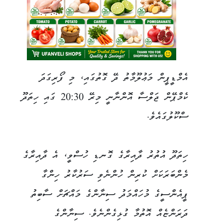
އެމްޑީޕީން މަޢުލޫމާތު ދޭ ގޮތުގައި، މި ފޯރިގަދަ
ކެމްޕޭން ޖަލްސާ އޮންނާނީ މިރޭ 20:30 ގައި ހިތަދޫ
ސްކޫލުގައެވެ.
ހިތަދޫ އުތުރު ދާއިރާގެ ގޮނޑި ހުސްވީ، އެ ދާއިރާގެ
މެންބަރަކަށް ކުރިން ހުންނެވި ސަރުކާރު ހިންގާ
ޕީއެންސީގެ މުހައްމަދު ސިނާންގެ މައްޗަށް ސާބިތު
ދަރަންޏެއް އޮތުމާ ގުޅިގެންނެވެ. ސިނާންގެ