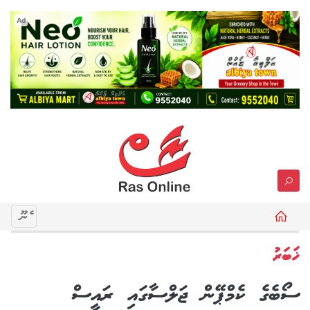
Ad
މެނޫ
ޚަބަރު
ސޯބެގެ ކެމްޕޭން ޖަލްސާގައި ރައީސް