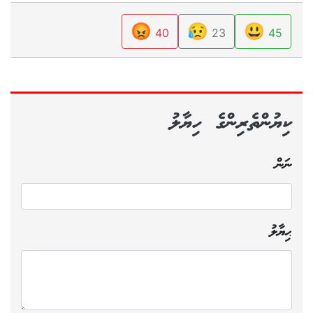
😡
😥
😃
40
23
45
ކިޔުންތެރިންގެ ހިޔާލު
ނަން
ޙިޔާލު