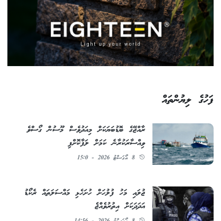
ފަހުގެ ލިޔުންތައް
ރާއްޖޭގެ ބޮޑުބަޔަކަށް މިއަދުވެސް މޫސުން ގޯސްވެ
ވިއްސާރަކުރާނެ ކަމަށް ލަފާކޮށްފި
8 އޯގަސްޓު 2026 - 15:0
ޖުލައި މަހު ފުލުހަށް ހުށަހެޅި މައްސަލަތައް ރެކޯޑު
އަދަދަކަށް އިތުރުވެއްޖެ