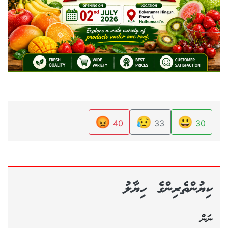
😡
😥
😃
40
33
30
ކިޔުންތެރިންގެ ހިޔާލު
ނަން