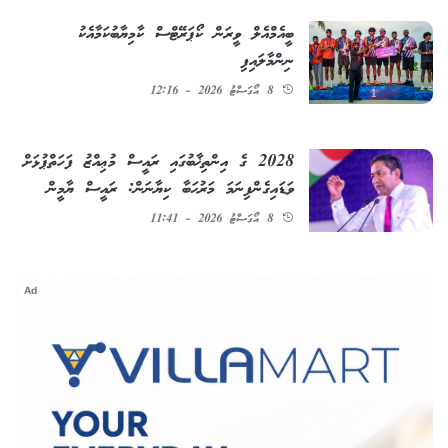
ބީއެމްއެލް ވީރަން ކޯޕަރޭޓްސް ކާމިޔާބުކަމާއެކު
ނިންމާލައިފި
8 އޯގަސްޓު 2026 - 12:16
2028 ގެ އިންތިޚާބުގައި ރައީސް މުޢިއްޒު ފަހަތްޕުޅަށް
ވަޑައިގެންފިނަމަ މަރުޙަބާ ކިޔާނަން: ރައީސް ޔާމީން
8 އޯގަސްޓު 2026 - 11:41
Ad