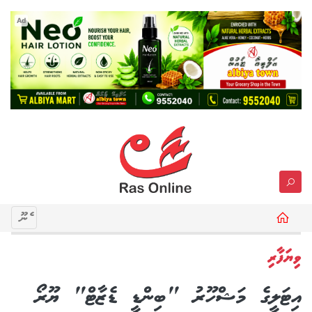
Ad
މެނޫ
ވިޔަފާރި
އިޓަލީގެ މަޝްހޫރު "ބިންޑީ ޑެޒާޓް" ޔޫރޯ