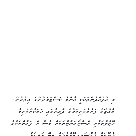
މި އުފެއްދުންތަކަކީ އާންމު ކަސްޓަމަރުންގެ އިތުރުން،
ރާއްޖޭގެ ފަތުރުވެރިކަމުގެ ދާއިރާގައި ހަރަކާތްތެރިވާ
ހޮޓެލްތަކާއި ރެސްޓޯރަންޓްތަކަށް ވެސް އެ ފަރާތްތަކުގެ
މެނޫތައް މުއްސަނދިކޮށްލުމަށް ލިބޭ ރަނގަޅު