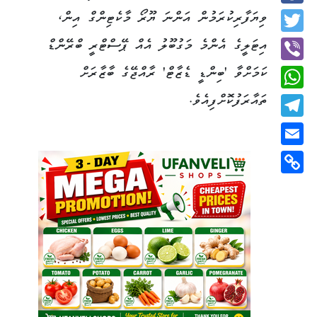
Facebook
ވިޔަފާރިކުރަމުން އަންނަ ޔޫރޯ މާކެޓިންގް އިން،
Twitter
އިޓަލީގެ އެންމެ މަގުބޫލު އެއް ޕޭސްޓްރީ ބްރޭންޑް
ކަމަށްވާ 'ބިންޑީ ޑެޒާޓް' ރާއްޖޭގެ ބާޒާރަށް
Viber
ތައާރަފުކޮށްފިއެވެ.
WhatsApp
Telegram
Email
Copy
Link