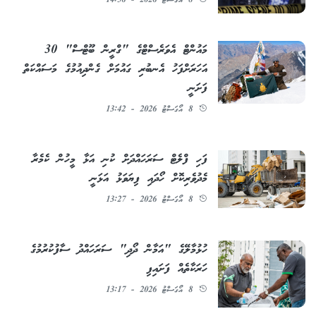
8 އޯގަސްޓު 2026 - 14:56
މައުންޓް އެވަރެސްޓްގެ "ގްރީން ބޫޓްސް" 30
އަހަރަށްފަހު އެނބުރި ގައުމަށް ގެންދިއުމުގެ މަސައްކަތް
ފަށަނީ
8 އޯގަސްޓު 2026 - 13:42
ފަހި ފްލެޓް ސަރަހައްދަށް ކުނި އަޅާ މީހުން ކެމެރާ
މެދުވެރިކޮށް ހޯދައި ފިޔަވަޅު އަޅަނީ
8 އޯގަސްޓު 2026 - 13:27
ހުޅުމާލޭގެ "އަމާން ދޯދި" ސަރަހައްދު ސާފުކުރުމުގެ
ހަރަކާތެއް ފަށައިފި
8 އޯގަސްޓު 2026 - 13:17