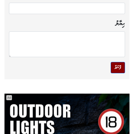
ޙިޔާލު
ފޮނުވާ
Ad