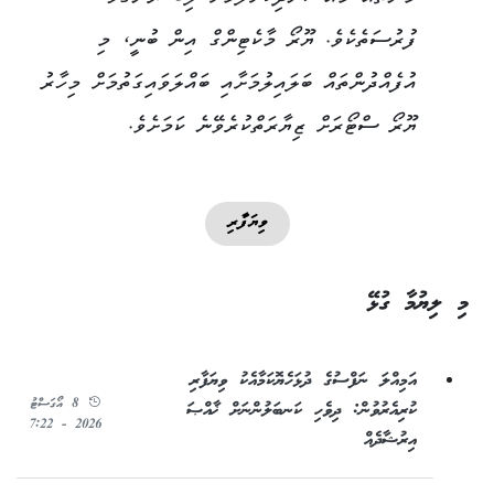
ފުރުސަތެކެވެ. ޔޫރޯ މާކެޓިންގް އިން ބުނީ، މި
އުފެއްދުންތައް ބަލައިލުމަށާއި ބައްލަވައިގަތުމަށް މިހާރު
ޔޫރޯ ސްޓޯރަށް ޒިޔާރަތްކުރެވޭނެ ކަމަށެވެ.
ވިޔަފާރި
މި ލިޔުމާ ގުޅޭ
އަމިއްލަ ނަފްސުގެ ދުޅަހެޔޮކަމާއެކު ވިޔަފާރި
8 އޯގަސްޓު
ކުރިއެރުވުން: ދިވެހި ކަނބަލުންނަށް ޚާއްޞަ
2026 - 7:22
އިރުޝާދެއް