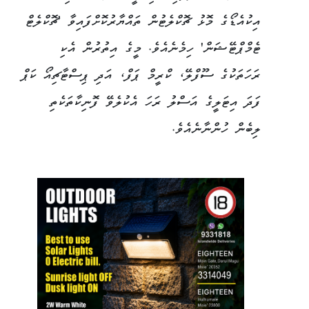
އިކުއެޑޯގެ މޮޅު ޗޮކްލެޓުން ތައްޔާރުކޮށްފައިވާ 'ޗޮކްލެޓް
ޓެމްޕްޓޭޝަން' ހިމެނެއެވެ. މީގެ އިތުރުން އެކި
ރަހަތަކުގެ ސޫފްލޭ، ކްރީމް ޕަފް، އަދި ޕިސްޓާޗިއޯ ކަޕް
ފަދަ އިޓަލީގެ އަސްލު ރަހަ އެކުލެވޭ ފޮނިކާތަކެތި
ލިބެން ހުންނާނެއެވެ.