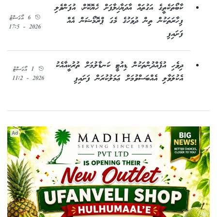
ކާބޯތަކެތީގެ އަގުތައް އާދަޔާޚިލާފަށް ހެޔޮކޮށް، އުފަންވެލި
6 އޯގަސްޓު
ފިހާރަތަކުން ތިން ދުވަހުގެ މެގަ ޕްރޮމޯޝަން އެއް
2026 - 17:5
ފަށައިފި
ދިވެހި އުފެއްދުންތަކުން ޑިއުޓީ ކަނޑާލުމަށް ތުރުކީއާއެކު
1 އޯގަސްޓު
އެކުލަވާލި އެއްބަސްވުމަށް ޢަމަލުކުރަން ފަށައިފި
2026 - 11:2
Ad