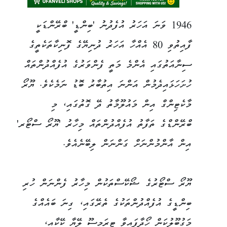
1946 ވަނަ އަހަރު އުފެދުނު 'ބިންޑީ' ބްރޭންޑަކީ
ފާއިތުވި 80 އެއްހާ އަހަރު ދުނިޔޭގެ ފޮނިކާތަކެތީގެ
ސިނާއަތުގައި އެންމެ މަތީ ފެންވަރުގެ އުފެއްދުންތައް
ހުށަހަޅައިދެމުން އަންނަ އިތުބާރު ބޮޑު ނަމެކެވެ. ޔޫރޯ
މާކެޓިންގް އިން މައުލޫމާތު ދޭ ގޮތުގައި، މި
ބްރޭންޑްގެ ތަފާތު އުފެއްދުންތައް މިހާރު 'ޔޫރޯ ސްޓޯރ'
އިން އާންމުންނަށް ގަންނަން ލިބޭނެއެވެ.
ޔޫރޯ ސްޓޯރުގެ ޝޯކޭސްތަކުން މިހާރު ފެންނަން ހުރި
ބިންޑީގެ އުފެއްދުންތަކުގެ ތެރޭގައި، ގިނަ ބައެއްގެ
މަގުބޫލުކަން ހޯދާފައިވާ ޓިރަމީސޫ ލޭޔާ ކޭކާއި،