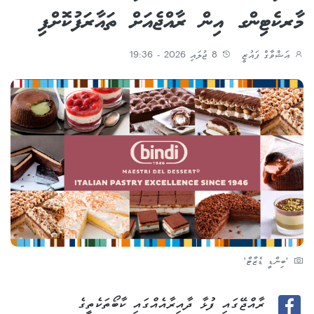
މާރކެޓިންގ އިން ރާއްޖެއަށް ތައާރަފުކޮށްފި
އަޝްވާގް ފައުޒީ
8 ޖުލައި 2026 - 19:36
'ބިންޑީ ޑެޒާޓް'
ރާއްޖޭގައި ފުޅާ ދާއިރާއެއްގައި ކާބޯތަކެތީގެ