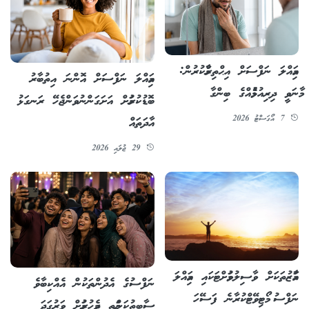
އަމިއްލަ ނަފްސަށް އިޙްތިރާމްކުރުން:
އަމިއްލަ ނަފްސަށް އޮންނަ އިތުބާރު
މާނަވީ ދިރިއުޅުމެއްގެ ބިންގާ
ބޮޑުކުރުމަށް އަށަގަންނުވަންޖެހޭ ރަނގަޅު
7 އޯގަސްޓު 2026
އާދަތައް
29 ޖުލައި 2026
އަމާޒުތަކަށް ވާސިލުވުމަށްޓަކައި އަމިއްލަ
ނަފްސުގެ އެދުންތަކުން އެއްކިބާވެ
ނަފްސު މޯޓިވޭޓްކުރާނެ ފަސޭހަ
ސާބިތުކަންމަތީ ދެމިހުރުމަށް ވަރުގަދަ