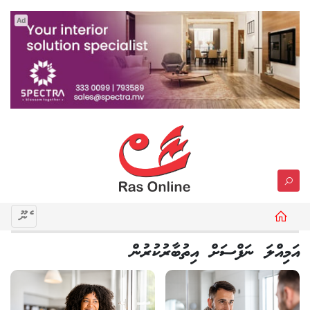
Ad
މެނޫ
އަމިއްލަ ނަފްސަށް އިތުބާރުކުރުން