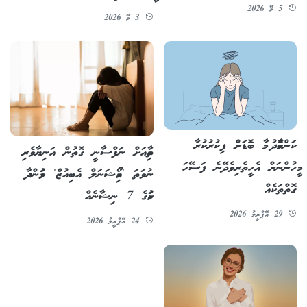
5 މޭ 2026
3 މޭ 2026
ކަންކަމާމެދު މާ ބޮޑަށް ފިކުރުކުރާ
ތިމާއަށް ނަފްސާނީ ގޮތުން އަނިޔާވެރި
މީހުންނަށް އެހީތެރިވެދޭނެ ފަސޭހަ
ނުވަތަ 'އިމޯޝަނަލް އެބިއުޒް' ވަމުންދާ
ގޮތްތަކެއް
ކަމުގެ 7 ނިޝާނެއް
29 އޭޕްރީލު 2026
24 އޭޕްރީލު 2026