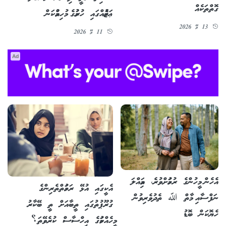
ގޮތްތަކެއް
ޢަޒުމެއްގައި ހުރުމުގެ މުހިއްމުކަން
13 މޭ 2026
11 މޭ 2026
Ad
އެހެން މީހުންގެ ރުހުމަށްވުރެ، އަމިއްލަ
އެކީގައި އުޅޭ ރަހުމަތްތެރިންގެ
ނަފްސާއި މާތް ﷲ ތެދުވެރިވުން
ގުރޫޕުތުގައި ތީބާއަށް ތީ ބޭކާރު
ހެޔޮކަން ބޮޑު
މީހެއްކަމުގެ އިހްސާސް ކުރެވޭތަ؟