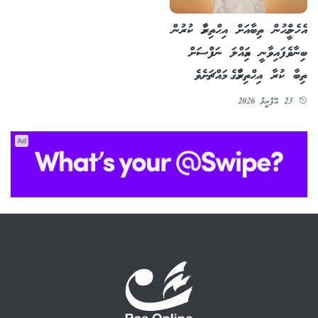
އެހެންމީހުން ތިބާއަށް އިޙްތިރާމް ކުރުން
ބިނާވެފައިވާނީ އަމިއްލަ ނަފްސަށް
ތިބާ ކުރާ އިޙްތިރާމްގެ މައްޗަށެވެ
23 އޭޕްރީލު 2026
Ad