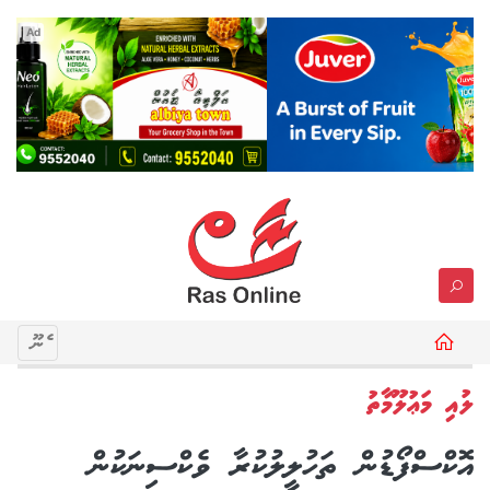
Ad
މެނޫ
ލުއި މަޢުލޫމާތު
އޮކްސްފޯޑުން ތަހުލީލުކުރާ ވެކްސިނަކުން