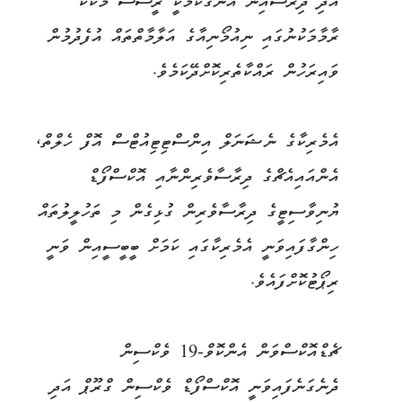
އަދި ދިރާސާއިން އެނގޭކަމަކީ ރީސަސް މަކާކް
ރާމާމަކުނުގައި ނިއުމޯނިއާގެ އަލާމާތްތައް އުފެދުމުން
ވައިރަހުން ރައްކާތެރިކޮށްދޭކަމެވެ.
އެމެރިކާގެ ނެޝަނަލް އިންސްޓިޓިއުޓްސް އޮފް ހެލްތް،
އެންއައިއެޗްގެ ދިރާސާވެރިންނާއި އޮކްސްފޯޑް
ޔުނިވާސިޓީގެ ދިރާސާވެރިން ގުޅިގެން މި ތަހުލީލުތައް
ހިންގާފައިވަނީ އެމެރިކާގައި ކަމަށް ބީބީސީއިން ވަނީ
ރިޕޯޓުކޮށްފައެވެ.
ޗެޑްއޮކްސްވަން އެންކޮވް-19 ވެކްސިން
ދެނެގަނެފައިވަނީ އޮކްސްފޯޑް ވެކްސިން ގްރޫޕް އަދި