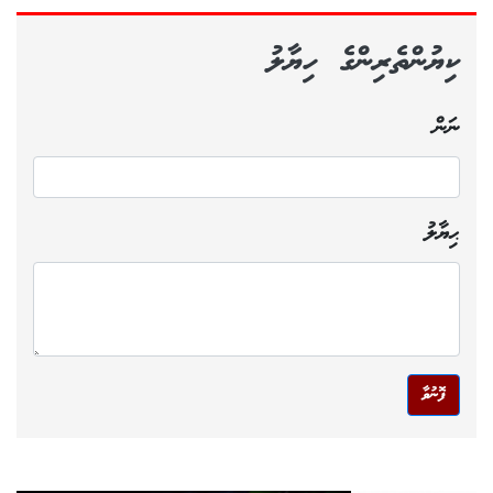
ކިޔުންތެރިންގެ ހިޔާލު
ނަން
ޙިޔާލު
ފޮނުވާ