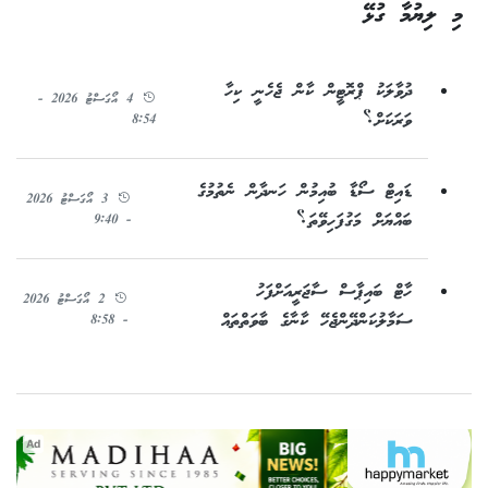
މި ލިޔުމާ ގުޅޭ
ދުވާލަކު ޕްރޮޓީން ކާން ޖެހެނީ ކިހާ
4 އޯގަސްޓު 2026 -
ވަރަކަށް؟
8:54
ޑައިޓް ސޯޑާ ބުއިމުން ހަނދާން ނެތުމުގެ
3 އޯގަސްޓު 2026
ބައްޔަށް މަގުފަހިވޭތަ؟
- 9:40
ހާޓް ބައިޕާސް ސާޖަރީއަށްފަހު
2 އޯގަސްޓު 2026
ސަމާލުކަންދޭންޖެހޭ ކާނާގެ ބާވަތްތައް
- 8:58
Ad