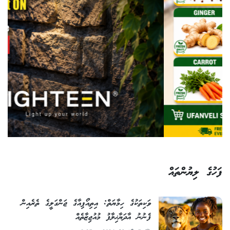
ފަހުގެ ލިޔުންތައް
ވަކިތަކުގެ ހިމާޔަތް: އިތިއޯޕިއާގެ ޖަންގަލީގެ ތެރެއިން
ފެނުނު އާދަޔާޚިލާފު މުއުޖިޒާތެއް