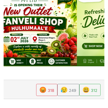
😡
😥
😃
318
249
312