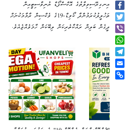
އިނގިރޭސިވިލާތުގެ އޮކްސްފޯޑް ޔުނިވާސިޓީއިން
Facebook
ތަހުލީލުކުރަމުންދާ ކޯވިޑް-19ގެ ވެކްސިން ރާމާމަކުނަށް
Twitter
ދީގެން ބަލިން ރައްކާތެރިކަން ލިބޭކަން ހާމަވެއްޖެއެވެ.
Viber
WhatsApp
Telegram
Email
Copy
Link