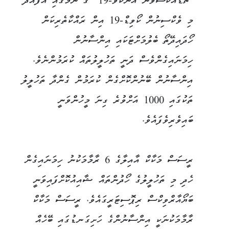
"ޗެޑްއޮކްސްވަން އެންކޮވް-19" ގެ ނަމުގައި އުފައްދާ
މި ވެކްސިނުން ކޯވިޑް-19 އިން ރައްކާތެރިކަން
ހޯދައިދޭތޯ ބެލުމަށްޓަކައި އިންސާނުން
ހިމަނައިގެންވެސް ދަނީ ތަހުލީލުތައް ކުރަމުންނެވެ.
އިންސާނުން ބޭނުންކޮށްގެން ކުރަމުން ގެންދާ ތަހުލީލު
ތަކުގައި 1000 އަށްވުރެ ގިނަ މީހުންވަނީ
ބައިވެރިވެފައެވެ.
ރީސަސް މަކާކް އާއިލާގެ 6 ރާމާމަކުނު ހިމަނައިގެން
ހެދި މި ތަހުލީލުގެ ހޯދުންތައް ޝާއިއުކޮށްފައިވަނީ
ބަޔޯއާރްވިކްސް ރިޕޮސިޓަރީގައެވެ. ރީސަސް މަކާކް
ރާމާމަކުނަކީ އިންސާނުންގެ ހަށިގަނޑުގައި ބޭހެއް