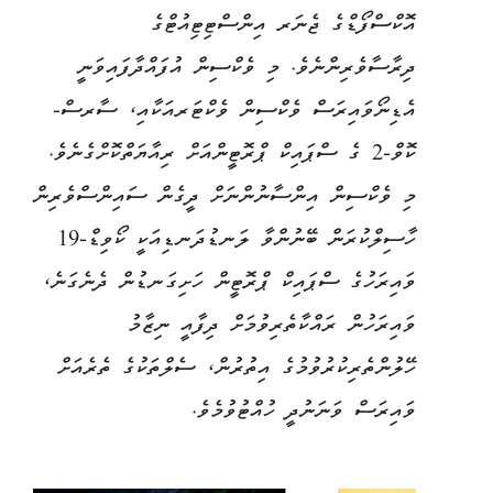
އޮކްސްފޯޑްގެ ޖެނަރ އިންސްޓިޓިއުޓްގެ
ދިރާސާވެރިންނެވެ. މި ވެކްސިން އުފައްދާފައިވަނީ
އެޑިނޯވައިރަސް ވެކްސިން ވެކްޓަރއަކާއި، ސާރސް-
ކޮވް-2 ގެ ސްޕައިކް ޕްރޮޓީންއަށް ރިއާޔަތްކޮށްގެނެވެ.
މި ވެކްސިން އިންސާނުންނަށް ދީގެން ސައިންސްވެރިން
ހާސިލްކުރަން ބޭނުންވާ ލަނޑުދަނޑިއަކީ ކޯވިޑް-19
ވައިރަހުގެ ސްޕައިކް ޕްރޮޓީން ހަށިގަނޑުން ދެނެގަނެ،
ވައިރަހުން ރައްކާތެރިވުމަށް ދިފާއީ ނިޒާމު
ހޭލުންތެރިކުރުވުމުގެ އިތުރުން، ސެލްތަކުގެ ތެރެއަށް
ވައިރަސް ވަނަނުދީ ހުއްޓުވުމެވެ.