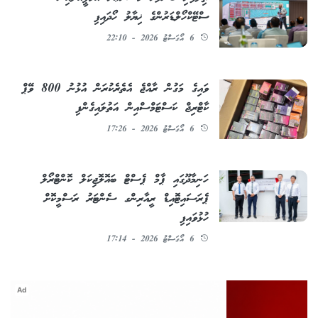
ސްޓޭކްހޯލްޑަރުންގެ ޚިޔާލު ހޯދައިފި
6 އޯގަސްޓު 2026 - 22:10
ވައިގެ މަގުން ރާއްޖެ އެތެރެކުރަން އުޅުނު 800 ވޭޕް
ކާޓްރިޖް ކަސްޓަމްސްއިން އަތުލައިގެންފި
6 އޯގަސްޓު 2026 - 17:26
ހަނިމާދޫގައި ޕާމް ޕެސްޓް ބައޮލޮޖިކަލް ކޮންޓްރޯލް
ޕެރަސައިޓޮއިޑް ރީއާރިންގ ސެންޓަރު ރަސްމީކޮށް
ހުޅުވައިފި
6 އޯގަސްޓު 2026 - 17:14
Ad