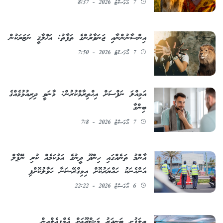
7 އޯގަސްޓު 2026 - 8:37
އިންސާނުންނާއި ޖަނަވާރުންގެ ތަފާތު: އަޚްލާޤީ ނަޒަރަކުން
7 އޯގަސްޓު 2026 - 7:50
އަމިއްލަ ނަފްސަށް އިޙްތިރާމްކުރުން: މާނަވީ ދިރިއުޅުމެއްގެ
ބިންގާ
7 އޯގަސްޓު 2026 - 7:8
އާންމު ތަނެއްގައި ހިންދޫ ދީނުގެ އަޅުކަމެއް ކުރި ނޭޕާލް
އަންހެނަކު ހައްޔަރުކޮށް އިމިގްރޭޝަނާ ހަވާލުކޮށްފި
6 އޯގަސްޓު 2026 - 22:22
ތިލަފުށި ބަނދަރު މަޝްރޫޢަށް އެމްޕީއެލްއިން