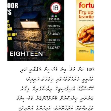
100 އަށް ވުރެ ގިނަ ވެކްސިން ތައްޔާރީ އަދި
ތަހުލީލީ މަރުހަލާތަކުގައި މިވަގުތު ހުރިއިރު،
އޮކްސްފޯޑް ޔުނިވާސިޓީގެ ދިރާސާވެރިން މިހާރު
އަންނަނީ އިންސާނުން ބޭނުންކޮށްގެން ވެކްސިންގެ
ތަޖުރިބާތައް ކުރަމުންނެވެ. އެމީހުންގެ އުންމީދަކީ