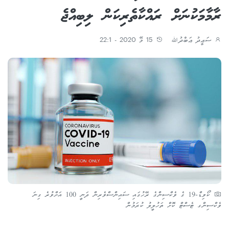
ރާމާމަކުނަށް ރައްކާތެރިކަން ލިބިއްޖެ
ސަޢީދު ޢަބްދުﷲ
15 މޭ 2020 - 22:1
ކޯވިޑް-19 ގެ ވެކްސިންގެ ރޭހުގައި ސައިންސްވެރިން ދަނީ 100 އަށްވުރެ ގިނަ
ވެކްސިންގ ޓެސްޓް ކޮށް ތަހުލީލު ކުރަމުން