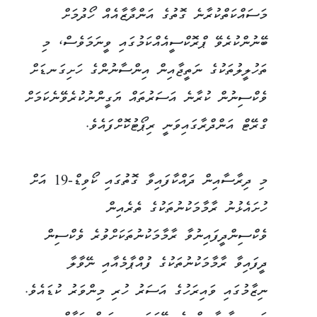
މަސައްކަތްކުރާނެ ގޮތުގެ އަންދާޒާއެއް ހޯދުމަށް
ބޭނުންކުރެވޭ ޕްރޮކްސީއެއްކަމުގައި ވީނަމަވެސް، މި
ތަހުލީލުތަކުގެ ނަތީޖާއިން އިންސާނުންގެ ހަށިގަނޑަށް
ވެކްސިނުން ކުރާނެ އަސަރުތައް ޔަގީންނުކުރެވޭނެކަމަށް
ގްރޭޓް އަންދްރާގައިވަނީ ރިޕޯޓުކޮށްފައެވެ.
މި ދިރާސާއިން ދައްކާފައިވާ ގޮތުގައި ކޯވިޑް-19 އަށް
ހުށައެޅުނު ރާމާމަކުނުތަކުގެ ތެރެއިން
ވެކްސިންދީފައިނުވާ ރާމާމަކުނުތަކަށްވުރެ ވެކްސިން
ދީފައިވާ ރާމާމަކުނުތަކުގެ ފުއްޕާމެއާއި ނޭވާލާ
ނިޒާމުގައި ވައިރަހުގެ އަސަރު ހުރި މިންވަރު ކުޑައެވެ.