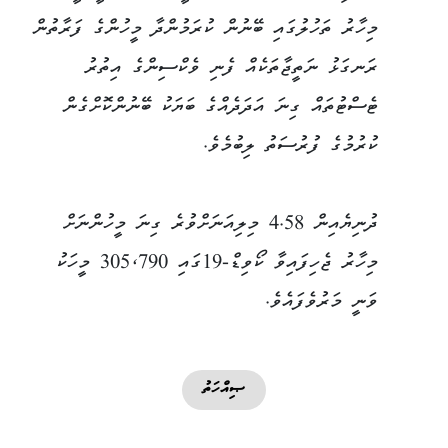
މިހާރު ތަހުލުގައި ބޭނުން ކުރަމުންދާ މީހުންގެ ފަރާތުން
ރަނގަޅު ނަތީޖާތަކެއް ފެނި ވެކްސިންގެ އިތުރު
ޓެސްޓުތައް ގިނަ އަދަދެއްގެ ބަޔަކު ބޭނުންކޮށްގެން
ކުރުމުގެ ފުރުސަތު ލިބުމެވެ.
ދުނިޔެއިން 4.58 މިލިއަނަށްވުރެ ގިނަ މީހުންނަށް
މިހާރު ޖެހިފައިވާ ކޯވިޑް-19ގައި 305،790 މީހަކު
ވަނީ މަރުވެފައެވެ.
ޞިއްހަތު