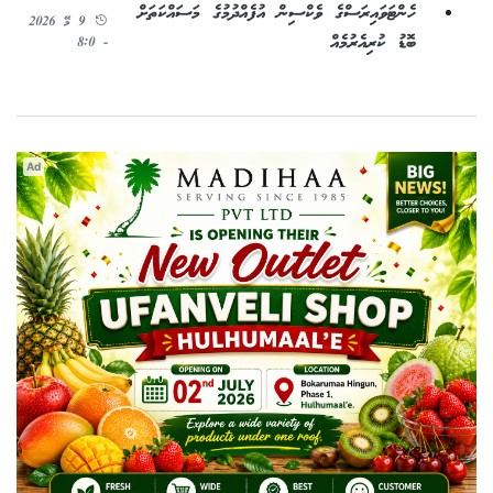
ހެންޓަވައިރަސްގެ ވެކްސިން އުފެއްދުމުގެ މަސައްކަތަށް
9 މޭ 2026
ބޮޑު ކުރިއެރުމެއް
- 8:0
Ad