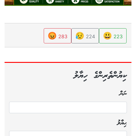
😡
😥
😃
283
224
223
ކިޔުންތެރިންގެ ހިޔާލު
ނަން
ޙިޔާލު