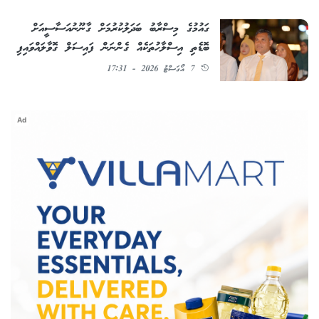
ގައުމުގެ މިސްރާބު ބަދަލުކުރުމަށް ގާނޫނުއަސާސީއަށް
ބޮޑެތި އިސްލާހުތަކެއް ގެންނަން ފައިސަލް ގޮވާލައްވައިފި
7 އޯގަސްޓު 2026 - 17:31
Ad