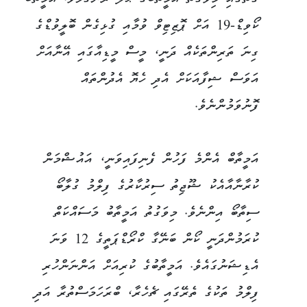
ގޮތުގައި މިވަގުތު އަމީތާބްގެ ޙާލު ރަނގަޅެވެ. އަމީތާބް
ކޯވިޑް-19 އަށް ޕޮޒިޓިވް ވުމާއި ގުޅިގެން ބޮލީވުޑްގެ
ގިނަ ތަރިންތަކެއް ދަނީ، މީސް މީޑިއާގައި އޭނާއަށް
އަވަސް ޝިފާއަކަށް އެދި ހެޔޮ އެދުންތައް
ފޮނުވަމުންނެވެ.
އަމީތާބް އެންމެ ފަހުން ފެނިފައިވަނީ، އައުޝްމަން
ކުރާނާއާއެކު ޝޫޖިތު ސިރުކާރުގެ ފިލްމު ގުލާބޯ
ސިތާބޯ އިންނެވެ. މިވަގުތު އަމީތާބު މަސައްކަތް
ކުރަމުންދަނީ ކޯން ބަނޭގާ ކްރޯޑްޕަތީގެ 12 ވަނަ
އެޑިޝަނުގައެވެ. އަމީތާބުގެ ކުރިއަށް އަންނަންހުރި
ފިލްމު ތަކުގެ ތެރޭގައި ޗެހެރާ، ބްރަހަމަސްތުރާ އަދި