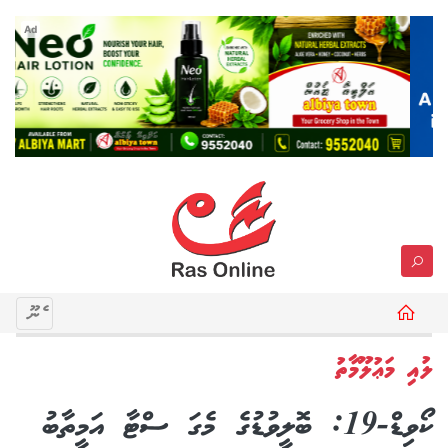
Ad
މެނޫ
ލުއި މަޢުލޫމާތު
ކޯވިޑް-19: ބޮލީވުޑުގެ މެގަ ސްޓާ އަމީތާބު