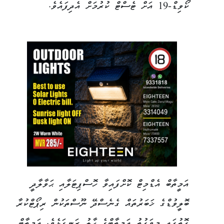
ކޯވިޑް-19 އަށް ޓެސްޓް ކުރުމަށް އެދިފައެވެ.
އަމީތާބް އެޑްމިޓް ކޮށްފައިވާ ހޮސްޕިޓަލާއި ޙަވާލާދީ
ބޮލީވުޑްގެ ޚަބަރުތައް ގެނެސްދޭ ނޫސްތަކުން ރިޕޯޓްކުރާ