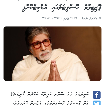
ޕޮޒިޓިވްވެ ހޮސްޕިޓަލުގައި އެޑްމިޓްކޮށްފި
އަހުމަދު ޔާމިން
11 ޖުލައި 2020 - 23:20
ބޮލީވުޑުގެ މެގަ ސްޓާރ އަމީތާބް ބައްޗަން ކޯވިޑް-19
Facebook
އަށް ޕޮޒިޓިވްވެ ހޮސްޕިޓަލުގައި އެޑްމިޓް ކޮށްފިއެވެ.