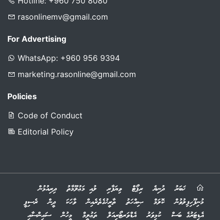
Hotline: +960 750 8080
rasonlinemv@gmail.com
For Advertising
WhatsApp: +960 956 9394
marketing.rasonline@gmail.com
Policies
Code of Conduct
Editorial Policy
ޚަބަރު
ދުނިޔެ
ރިޕޯޓް
ވިޔަފާރި
ލުއި މަޢުލޫމާތު
ދިރިއުޅުން
މުނިފޫހިފިލުވުން
ކޮލަމް
ޞިއްހަތު
ތާރީޚުގެތެރެއިން
ވާހަކަ
ދީން
ރެސިޕީ
އެޑިޓަރުގެ ބަސް
ކުޅިވަރު
އެޑްވަރޓޯރިއަލް
ތަޢުލީމް
މީހުން
ސައިންސާއި