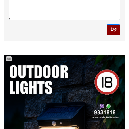
ފޮނުވާ
Ad