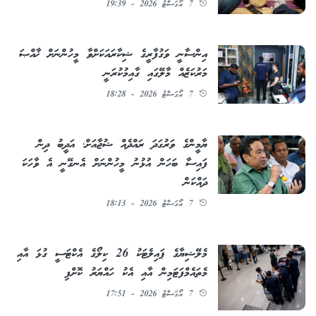
7 އޯގަސްޓު 2026 - 19:39
އިންސާނީ ވަގުފާރީގެ ޝިކާރައަކަށްވާ މީހުންނަށް ޚާއްޞަ
މަރުކަޒެއް މާލޭގައި ގާއިމުކުރަނީ
7 އޯގަސްޓު 2026 - 18:28
ޔާމީންގެ ވަރުގަދަ ރައްދެއް ޝުޖާއަށް؛ އަދީބު ދިން
ފައިސާ ބަހަން އުޅުނު މީހުންނަށް އެނގޭނީ އެ ވާހަކަ
ދައްކަން
7 އޯގަސްޓު 2026 - 18:13
މެލޭޝިޔާގެ ޕައިލެޓަކު 26 ކިލޯގެ އެކްޓަސީ ގުޅަ އާއި
މެތައެމްފަޓަމިން އާއި އެކު ހައްޔަރު ކޮށްފި
7 އޯގަސްޓު 2026 - 17:51