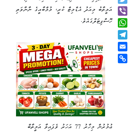
Twitter
އަމީތާބު މިއަދު އެޑްމިޓް ކުރީ، މުމްބާއީގެ ނާނާވަތި
ހޮސްޕިޓަލްގައެވެ.
Viber
WhatsApp
Telegram
Email
Copy
Link
ޢުމުރުން މިހާރު 77 އަހަރު ވެފައިވާ އަމީތާބް