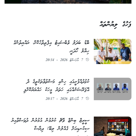
ފަހުގެ ލިޔުންތައް
ބޮޑު ބަދަލު ވެބްސައިޓު އިފްތިތާހުކޮށް، ރައްޔިތުންގެ
ހިޔާލު ހޯދަނީ
7 އޯގަސްޓު 2026 - 20:34
ކުޅުދުއްފުށީގައި ހިންގި މަސްތުވާތަކެތީގެ ދެ
އޮޕަރޭޝަނެއްގައި ހަތަރު މީހަކު ހައްޔަރުކޮށްފި
7 އޯގަސްޓު 2026 - 20:17
ސީރީޒް ބިންޖް ވޮޗް ކުރުމުން އުމުރުން ދުވަސްވާއިރު
ސިކުނޑިއަށް ގެއްލުން ލިބޭ: ދިރާސާ