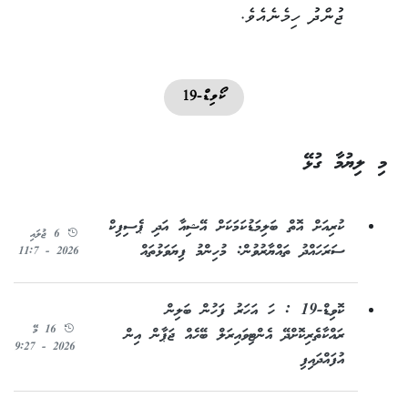
ޖުންދު ހިމެނެއެވެ.
ކޯވިޑް-19
މި ލިޔުމާ ގުޅޭ
ކުރިއަށް އޮތް ބަލިމަޑުކަމަކަށް އޭޝިއާ އަދި ޕެސިފިކް
6 ޖުލައި
ސަރަހައްދު ތައްޔާރުވުން: މުހިންމު ފިޔަވަޅުތައް
2026 - 11:7
ކޮވިޑް-19 : ހަ އަހަރު ފަހުން ބަލިން
16 މޭ
ރައްކާތެރިކޮށްދޭ އެންޓިވައިރަލް ބޭހެއް ޖަޕާން އިން
2026 - 9:27
އުފައްދައިފި