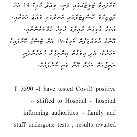
ކޮށްފައިވާ ޓްވީޓެއްގައި ވަނީ، މިއަދު ކޯވިޑް-19 އަށް
ޕޮޒިޓިވްވެ ހޮސްޕިޓަލްގައި އެނދުމަތި ވެއްޖެ ކަމަށާއި،
އެކަމާ ގުޅިގެން ޢާއިލާގެ ހުރިހާ މެމްބަރުންނާއި،
އޭނާގެ މުވައްޒަފުން ކޯވިޑް-19 އަށް ޓެސްޓް ކޮށްފައިވާ
ކަމަށެވެ. އަދި މިވަގުތު އިންތިޒާރު ކުރަމުންދަނީ
ނަތީޖާއަށް ކަމަށް އޭނާ ވަނީ ބުނެފައެވެ.
T 3590 -I have tested CoviD positive
.. shifted to Hospital .. hospital
informing authorities .. family and
staff undergone tests , results awaited