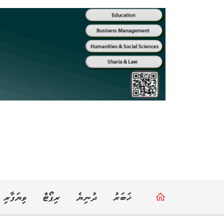
ޚަބަރު
ދުނިޔެ
ރިޕޯޓް
ވިޔަފާރި