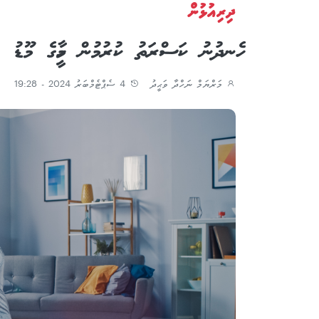
ދިރިއުޅުން
ހެނދުނު ކަސްރަތު ކުރުމުން މީހާގެ މޫޑު ރ
މަރްޔަމް ނަހްދާ ވަޙީދު
4 ސެޕްޓެމްބަރު 2024 - 19:28