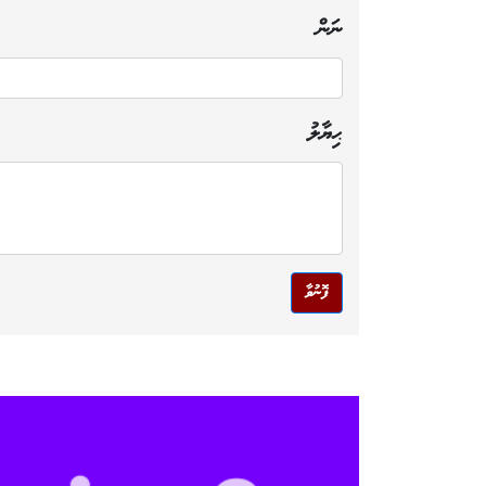
ނަން
ޙިޔާލު
ފޮނުވާ