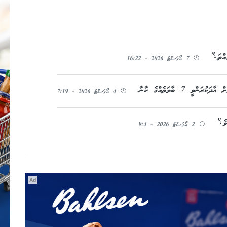
އްތަ؟
7 އޯގަސްޓު 2026 - 16:22
ވީ 7 ބާވަތެއްގެ ކާނާ
4 އޯގަސްޓު 2026 - 7:19
ވެ؟
2 އޯގަސްޓު 2026 - 9:4
Ad