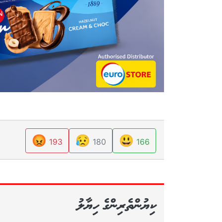
😡
😥
😃
193
180
166
ކިޔުންތެރިންގެ ހިޔާލު