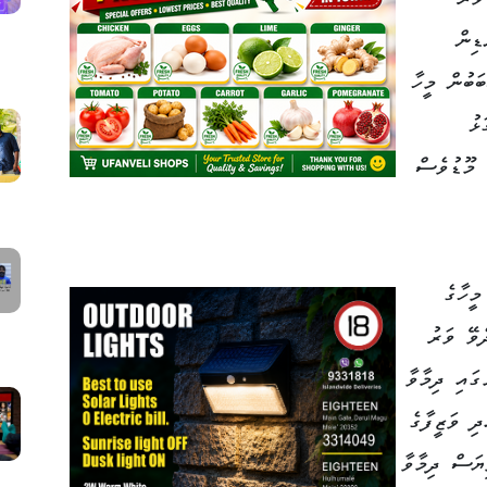
ޑިން
ަބުން މީހާ
ޅު
 މޫޑުވެސް
ީހާގެ
ވޭ ވަރު
ގައި ދިމާވާ
ދި ވަޒީފާގެ
ޔަސް ދިމާވާ