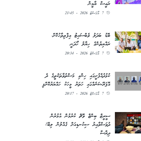
ރައީސް ޔާމީން
7 އޯގަސްޓު 2026 - 21:45
ބޮޑު ބަދަލު ވެބްސައިޓު އިފްތިތާހުކޮށް،
ރައްޔިތުންގެ ހިޔާލު ހޯދަނީ
7 އޯގަސްޓު 2026 - 20:34
ކުޅުދުއްފުށީގައި ހިންގި މަސްތުވާތަކެތީގެ ދެ
އޮޕަރޭޝަނެއްގައި ހަތަރު މީހަކު ހައްޔަރުކޮށްފި
7 އޯގަސްޓު 2026 - 20:17
ސީރީޒް ބިންޖް ވޮޗް ކުރުމުން އުމުރުން
ދުވަސްވާއިރު ސިކުނޑިއަށް ގެއްލުން ލިބޭ:
ދިރާސާ