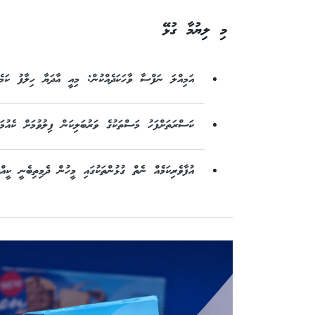
މި ލިޔުމާ ގުޅޭ
އަމިއްލަ ނަފްސާ ވާހަކަދެއްކުން: މިއީ އާދަޔާ ހިލާފު ކަމެ
ކަސްރަތަށްފަހު މަސްތަކުގެ ވަރުބަލިކަން ފިލުވުމަށް ކެއުމަށް އާދަކުރަން
އުފާވެރިކަމެއް ނެތް ގުޅުންތަކުގައި މީހުން ދެމިތިބެނީ ކީއް