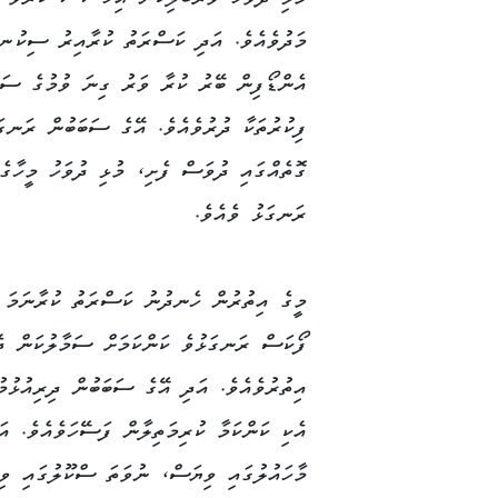
Link
މަދުވެއެވެ. އަދި ކަސްރަތު ކުރާއިރު ސިކުނ
އެންޑޯފިން ބޭރު ކުރާ ވަރު ގިނަ ވުމުގެ ސަބ
ފިކުރުތަކާ ދުރުވެއެވެ. އޭގެ ސަބަބުން ރަނގަ
ގޮތެއްގައި ދުވަސް ފެށި، މުޅި ދުވަހު މީހާގެ
ރަނގަޅު ވެއެވެ.
މީގެ އިތުރުން ހެނދުނު ކަސްރަތު ކުރާނަމަ މ
ފޯކަސް ރަނގަޅުވެ ކަންކަމަށް ސަމާލުކަން ދެ
އިތުރުވެއެވެ. އަދި އޭގެ ސަބަބުން ދިރިއުޅުމު
އެކި ކަންކަމާ ކުރިމަތިލާން ފަސޭހަވެއެވެ. އަ
މާހައުލުގައި ވިޔަސް، ނުވަތަ ސްކޫލުގައި ވި