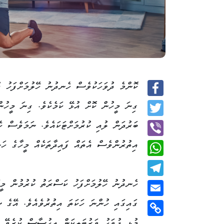
ކޮންމެ ދުވަހަކުވެސް ހެނދުނު ހޭލުމަށްފަހު ދ
Facebook
ގިނަ މީހުން ކޮށް އުޅޭ ކަމެކެވެ. ގިނަ މީހު
Twitter
ބަރުދަން ލުއި ކުރުމަށްޓަކައެވެ. ނަމަވެސް 
އިތުރުންވެސް އެތައް ފައިދާތަކެއް މީހާގެ ހަށ
Viber
WhatsApp
ހެނދުނު ހޭލުމަށްފަހު ކަސްރަތު ކުރުމުން މީހ
Telegram
ގައިގައި ހުންނަ ހަކަތަ އިތުރުވެއެވެ. އޭގެ ސ
Email
މުޅި ދުވަހު ވަރުބަލިކަން އިހުސާސް ކުރެވޭ 
Copy