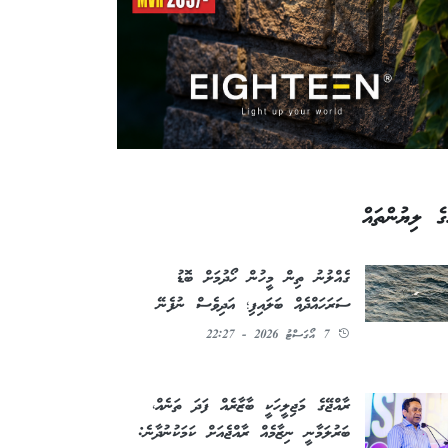
ގެ ލިޔުންތައް
ގެއްލުނު ތިން މީހުން ހޯދުމަށް ބޮޑު
ސަރަހައްދެއް ބަލައިފި؛ އަދިވެސް ނުފެނޭ
7 އޯގަސްޓު 2026 - 22:27
ރާއްޖޭގެ މަޖިލީހަކީ ބާޒާރެއް ފަދަ ތަނެއް،
ބަރުލަމާނީ ނިޒާމެއް ރާއްޖެއަށް ކަމަކުނުދާނެ: