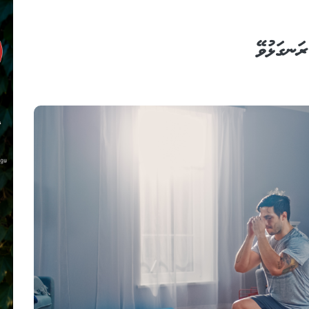
ަނގަޅުވޭ