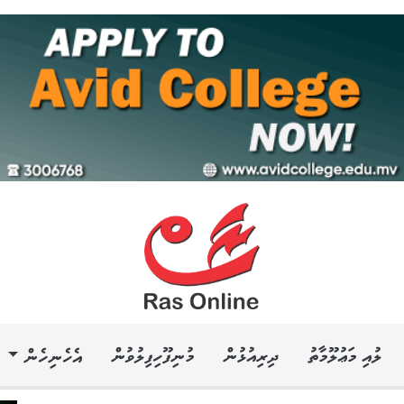
ލުއި މަޢުލޫމާތު
ދިރިއުޅުން
މުނިފޫހިފިލުވުން
އެހެނިހެން