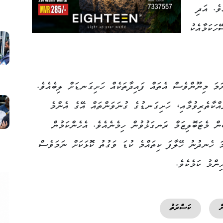
ވެ. އަދި
ހަކަމާއެކު
ަމަ މިނޫންވެސް އެތައް ފައިދާތަކެއް ހަށިގަނޑަށް ލިބެއެވެ.
އްކާތެރިވުމާއި، ހަށިގަނޑުގެ ގުނަވަންތައް އޭގެ އެންމެ
ން މެޓަބޮލިޒަމް ރަނގަޅުވުން ހިމެނެއެވެ. އެހެންކަމުން
ަ ހެނދުނު ހޭލާފަ ކިތައްމެ ކުޑަ ވަގުތު ކޮޮޅަކަށް ނަމަވެސް
ންމު ކަމެކެވެ.
ް
ކަސްރަތު