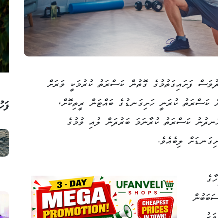
ުވަސް ފަށައިގަތުމުގެ ގޮތުން ކަސްރަތު ކުރުމަކީ ވަރަށް
ން ކަސްރަތު ކުރަނީ ހަށިގަނޑުގެ ބައްޓަން ރީތިކޮށް،
ފަހު
ހެނދުނު ކަސްރަތު ކުރާނަމަ ބަރުދަން ލުއި ވުމުގެ
ިގަނޑަށް ލިބެއެވެ.
ާގެ
ަބަބުން
ވަރު