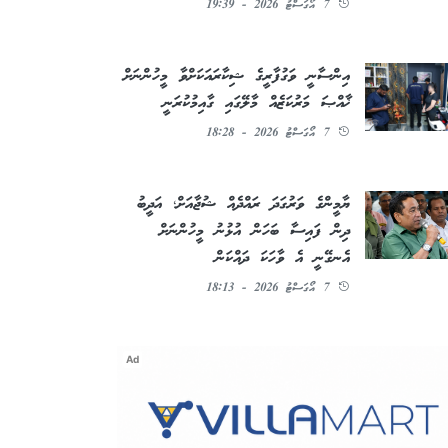
7 އޯގަސްޓު 2026 - 19:39
އިންސާނީ ވަގުފާރީގެ ޝިކާރައަކަށްވާ މީހުންނަށް
ޚާއްޞަ މަރުކަޒެއް މާލޭގައި ގާއިމުކުރަނީ
7 އޯގަސްޓު 2026 - 18:28
ޔާމީންގެ ވަރުގަދަ ރައްދެއް ޝުޖާއަށް؛ އަދީބު
ދިން ފައިސާ ބަހަން އުޅުނު މީހުންނަށް
އެނގޭނީ އެ ވާހަކަ ދައްކަން
7 އޯގަސްޓު 2026 - 18:13
Ad