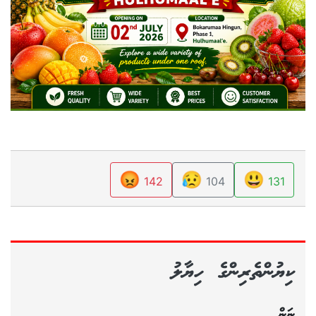
😡
😥
😃
142
104
131
ކިޔުންތެރިންގެ ހިޔާލު
ނަން