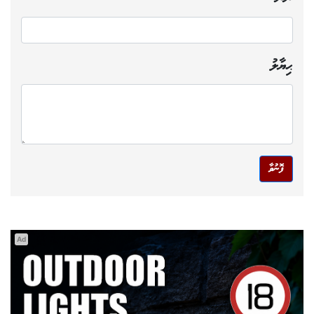
ޙިޔާލު
ފޮނުވާ
Ad