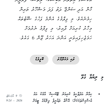
އަކްޝޭގެ އިތުރުން އަބިޝެކް، ރިތޭޝް، ފަރްދީން
ޚާން އަދި ސަންޖޭ ދަތު ފަދަ މަޝްހޫރު ތަރިން
ހިމެނެއެވެ. މި ފިލްމުގެ އެންމެ ފަހުގެ ޝޫޓުތައް
މިހާރު ކުރިއަށް ދާއިރު، މި ފިލްމު ނެރުމަށް
ހަމަޖެހިފައިވަނީ އަންނަ އަހަރު ޖޫން 6 ގައެވެ.
ލުއި މައުލޫމާތު
ބޮލީވުޑް
މި ލިޔުމާ ގުޅޭ
ކިއާރާ އަދުވާނީގެ ކެރިއަރު 'ޓޮކްސިކް' އާއެކު އައު
9 އޯގަސްޓު
އުސްމިންތަކަކަށް: އޭނާގެ ތައުރީފު ފިލްމުގެ ޓީމަށް
2026 - 9:24