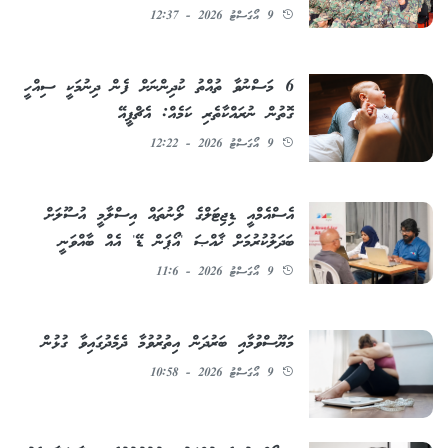
9 އޯގަސްޓު 2026 - 12:37
6 މަސްނުވާ ތުއްތު ކުދިންނަށް ފެން ދިނުމަކީ ސިއްހީ
ގޮތުން ނުރައްކާތެރި ކަމެއް: އެޗްޕީއޭ
9 އޯގަސްޓު 2026 - 12:22
އެސްއެމްއީ ޑިޖިޓަލްގެ ލޯނުތައް އިސްލާމީ އުސޫލަށް
ބަދަލުކުރުމަށް ޚާއްޞަ 'އޯޕަން ޑޭ' އެއް ބާއްވަނީ
9 އޯގަސްޓު 2026 - 11:6
މަޔޫސްވުމާއި ބަރުދަން އިތުރުވުމާ ދެމެދުގައިވާ ގުޅުން
9 އޯގަސްޓު 2026 - 10:58