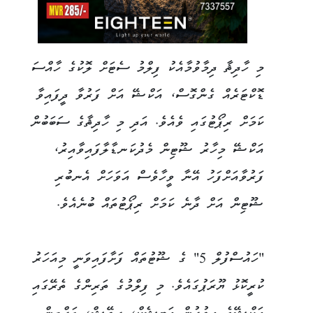
މި ހާދިޘާ ދިމާވުމާއެކު ފިލްމު ސެޓަށް ލޮކުގެ ހާއްސަ
ޑޮކްޓަރެއް ގެންގޮސް، އަކްޝޭ އަށް ފަރުވާ ދީފައިވާ
ކަމަށް ރިޕޯޓުގައި ވެއެވެ. އަދި މި ހާދިޘާގެ ސަބަބުން
އަކްޝޭ މިހާރު ޝޫޓިން މެދުކަނޑާލާފައިވާއިރު،
ފަރުވާއަށްފަހު އޭނާ ވީހާވެސް އަވަހަށް އެނބުރި
ޝޫޓިން އަށް ދާނެ ކަމަށް ރިޕޯޓުތައް ބުނެއެވެ.
"ހައުސްފުލް 5" ގެ ޝޫޓުތައް ފަށާފައިވަނީ މިއަހަރު
ކުރީކޮޅު ޔޫރަޕުގައެވެ. މި ފިލްމުގެ ތަރިންގެ ތެރޭގައި