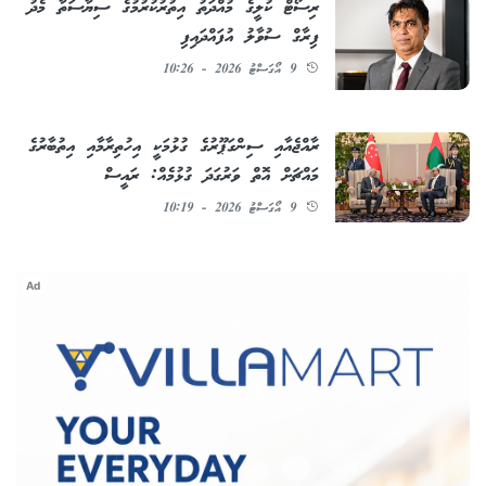
ރިސޯޓް ކުލީގެ މުއްދަތު އިތުރުކުރުމުގެ ސިޔާސަތާ މެދު
ފިރާގް ސުވާލު އުފައްދައިފި
9 އޯގަސްޓު 2026 - 10:26
ރާއްޖެއާއި ސިންގަޕޫރުގެ ގުޅުމަކީ އިހުތިރާމާއި އިތުބާރުގެ
މައްޗަށް އޮތް ވަރުގަދަ ގުޅުމެއް: ރައީސް
9 އޯގަސްޓު 2026 - 10:19
Ad