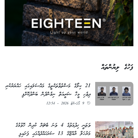
ފަހުގެ ލިޔުންތައް
21 ކިލޯގެ މަސްތުވާތަކެތީގެ މައްސަލައިގައި ހައްޔަރުކުރި
ދިވެހި މީހާ ޝަރީއަތް ނިމެންދެން ބަންދުކޮށްފި
9 އޯގަސްޓު 2026 - 12:54
ވަޠަނީ ޚިދުމަތުގެ 4 ވަނަ ބެޗަށް ކުދިން ހޮވުމުގެ
މަރުހަލާ ރާއްޖޭގެ 13 ސަރަޙައްދެއްގައި ފަށައިފި