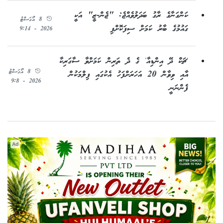
ކަންގަނާގެ ރާގު ބަދަލުވެއްޖެ: "ޖެން-ޒީ" އަކީ
8 އޯގަސްޓު
ގައުމުގެ ބާރު ކަމަށް ސިފަކޮށްފި
2026 - 9:14
'ޗަކް ދޭ އިންޑިއާ' ގެ ދެ ތަރިން ކަމަށްވާ ސާގަރިކާ
8 އޯގަސްޓު
އާއި ވިވާން 20 އަހަރަށްފަހު އެކުގައި ފިލްމަކުން
2026 - 9:8
ފެންނަނީ
Ad