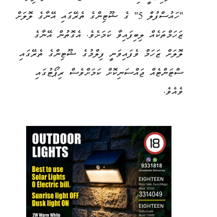
"ހައުސްފުލް 5" ގެ ޝޫޓިންގެ ތެރޭގަައި އޭނާގެ ލޮލަށް
ޒަހަމްތަކެއް ލިބިފައިވާ ކަމަށެވެ. އެގޮތުން އޭނާގެ
ލޮލަށް ޒަހަމް ވެފައިވަނީ ފިލްމުގެ ޝޫޓިންގެ ތެރޭގައި
ސްޓަންޓެއް ޖައްސަނިކޮށް ކަމަށްވެސް ރިޕޯޓުގައި
ވެއެވެ.