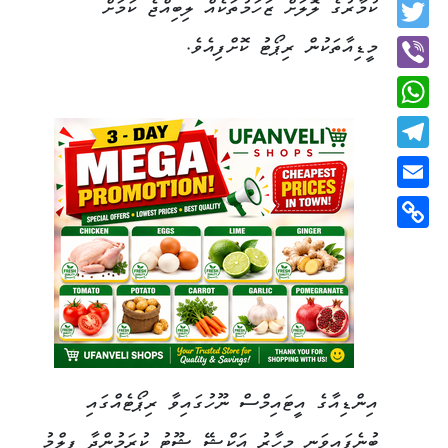
Facebook
ކުމާރުގެ ލޮލަށް ޒަހަމުތަކެއް ލިބިއްޖެ ކަމަށް
Twitter
މީޑިއާތަކުން ރިޕޯޓު ކޮށްފިއެވެ.
Viber
WhatsApp
Telegram
Email
Copy
Link
އިންޑިއާގެ އީޓައިމްސް ނޫހުގައިވާ ރިޕޯޓެއްގައި
ބުނެފައިވަނީ މިހާރު އަކްޝޭ ޝޫޓު ކުރަމުންދާ ފިލްމު