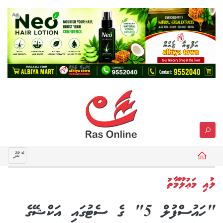
Ad
މެނޫ
ލުއި މަޢުލޫމާތު
"ހައުސްފުލް 5" ގެ ސެޓުގައި އަކްޝޭގެ