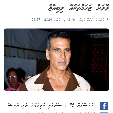
ލޮލަށް ޒަހަމްތަކެއް ލިބިއްޖެ
މަރްޔަމް ނަހްދާ ވަޙީދު
12 ޑިސެމްބަރު 2024 - 23:57
"ހައުސްފުލް 5" ގެ ސެޓުގައި ބޮލީވުޑްގެ ތަރި އަކްޝޭ