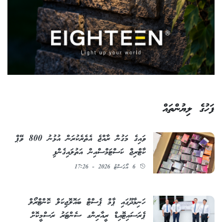
ފަހުގެ ލިޔުންތައް
ވައިގެ މަގުން ރާއްޖެ އެތެރެކުރަން އުޅުނު 800 ވޭޕް
ކާޓްރިޖް ކަސްޓަމްސްއިން އަތުލައިގެންފި
6 އޯގަސްޓު 2026 - 17:26
ހަނިމާދޫގައި ޕާމް ޕެސްޓް ބައޮލޮޖިކަލް ކޮންޓްރޯލް
ޕެރަސައިޓޮއިޑް ރީއާރިންގ ސެންޓަރު ރަސްމީކޮށް