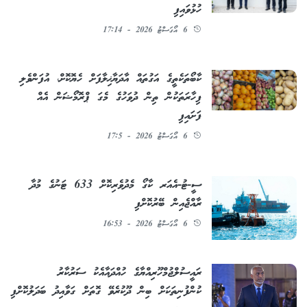
ހުޅުވައިފި
6 އޯގަސްޓު 2026 - 17:14
ކާބޯތަކެތީގެ އަގުތައް އާދަޔާޚިލާފަށް ހެޔޮކޮށް، އުފަންވެލި
ފިހާރަތަކުން ތިން ދުވަހުގެ މެގަ ޕްރޮމޯޝަން އެއް
ފަށައިފި
6 އޯގަސްޓު 2026 - 17:5
ސީ-ޓު-އެއަރ ކާގޯ މެދުވެރިކޮށް 633 ޓަނުގެ މުދާ
ރާއްޖެއިން ބޭރުކޮށްފި
6 އޯގަސްޓު 2026 - 16:53
ރައީސުލްޖުމްހޫރިއްޔާގެ ހުއްދައާއެކު ސަރުކާރު
ކުންފުނިތަކަށް ބިން ދޫކުރެވޭ ގޮތަށް ގަވާއިދު ބަދަލުކޮށްފި