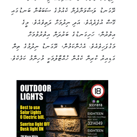
ރޭގަނޑު ލަސްވަންދެން ކެއުމުގެ ސަބަބުން ބަނޑުގައި
ގޭސް އުފެދެއެވެ. އަދި ނިދުމަށް ދަތިވެއެވެ. މީގެ
އިތުރުން، ހަށިގަނޑުގެ ބަރުދަން އިތުރުވުމަށް
މަގުފަހިވެއެވެ. އެހެންކަމުން، ރޭގަނޑު ނިދުމުގެ ތިން
ގަޑިއިރު ކުރިން ކެއުން ހުއްޓާލުމަކީ މުހިންމު ކަމެކެވެ.