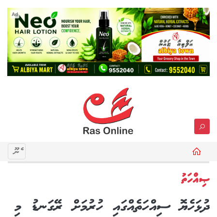
Ad
މެނޫ
ޞިއްހަތު
ދުޅަހެޔޮ ސިއްހަތެއްގައި ހުރުމަށް ރޭގަނޑު މި