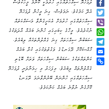
ދުޅަހެޔޮ ސިއްހަތެއްގައި ހުރުމަކީ ކޮންމެ މީހަކުވެސް
Facebook
އެދޭ ކަމެކެވެ. ނަމަވެސް، ގިނަ މީހުން ދުޅަހެޔޮ
Twitter
ސިއްހަތެއްގައި ހުރުމަށް އެކަށީގެންވާ މަސައްކަތެއް
ނުކުރެއެވެ. މީހާގެ ކިބައިގައި ހުންނަ ބައެއް އާދަތަކުގެ
Viber
ސަބަބުން ސިއްހަތަށް ގިނަ ގެއްލުންތަކެއް ލިބެއެވެ.
WhatsApp
ޚާއްސަކޮށް ރޭގަނޑުގެ ވަގުތުތަކުގައި ކުރާ ބައެއް
Telegram
ކަންތައްތަކުގެ ސަބަބުން ސިއްހަތަށް ވަރަށް ބޮޑެތި
Email
ގެއްލުންތައް ލިބެއެވެ. މިފަހަރު މި ހިމަނާލަނީ ދުޅަހެޔޮ
Copy
Link
ސިއްހަތެއްގައި ހުންނަން ބޭނުންވާނަމަ ރޭގަނޑު
ކޮށްގެން ނުވާނެ ބައެއް ކަންކަމެވެ.