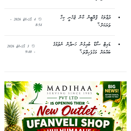
ދުވާލަކު ޕްރޮޓީން ކާން ޖެހެނީ ކިހާ
4 އޯގަސްޓު 2026 -
ވަރަކަށް؟
8:54
ޑައިޓް ސޯޑާ ބުއިމުން ހަނދާން ނެތުމުގެ
3 އޯގަސްޓު 2026
ބައްޔަށް މަގުފަހިވޭތަ؟
- 9:40
Ad