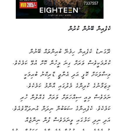
ކެފެއިން ބޭނުން ކުރުން
ރޭގަނޑު ކެފެއިން ހިމެނޭ ބުއިންތައް ބޭނުން
ކުރުމަކީވެސް ވަރަށް ގިނަ މީހުން ކޮށް އުޅޭ ކަމެކެވެ.
މިސާލަކަށް ކޮފީ އަދި އެނާޖީ ޑްރިކްނު ބުއިމަކީ
މިޒަމާނުގެ ކުދިންގެ މެދުގައި އާންމު ކަމެކެވެ.
ނަމަވެސް މިއީ ސިއްހަތަށް ވަރަށް ގެއްލުން ހުރި
ކަމެކެވެ. ކެފެއިންގެ ސަބަބުން ނިދަން އުނދަގޫވެއެވެ.
އަދި ނިދި ކަމުގައި ވީނަަމަވެސް ފުން ނިންޖެއް