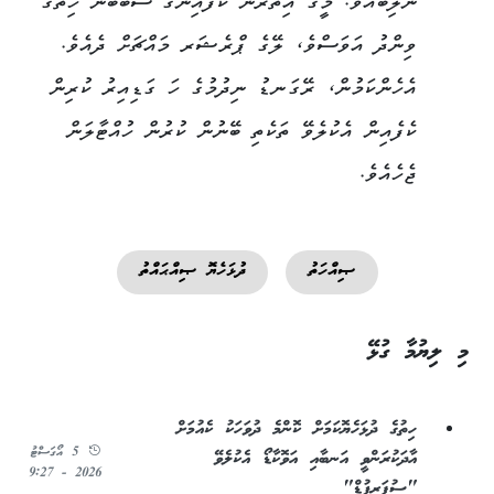
ނުލިބެއެވެ. މީގެ އިތުރުން ކެފެއިންގެ ސަބަބުން ހިތުގެ
ވިންދު އަވަސްވެ، ލޭގެ ޕްރެޝަރ މައްޗަށް ދެއެވެ.
އެހެންކަމުން، ރޭގަނޑު ނިދުމުގެ ހަ ގަޑިއިރު ކުރިން
ކެފެއިން އެކުލެވޭ ތަކެތި ބޭނުން ކުރުން ހުއްޓާލަން
ޖެހެއެވެ.
ޞިއްހަތު
ދުޅަހެޔޮ ޞިއްޙައްތު
މި ލިޔުމާ ގުޅޭ
ހިތުގެ ދުޅަހެޔޮކަމަށް ކޮންމެ ދުވަހަކު ކެއުމަށް
5 އޯގަސްޓު
އާދަކުރަންވީ އަނބާއި އަވޮކާޑޯ އެކުލެވޭ
2026 - 9:27
"ސުޕަރފުޑް"