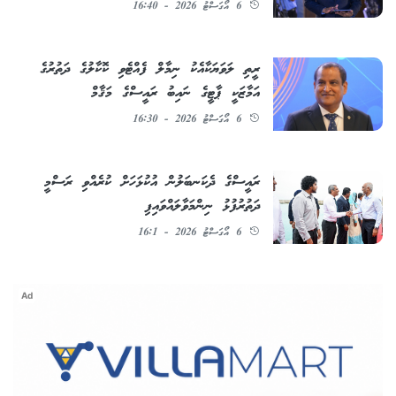
6 އޯގަސްޓު 2026 - 16:40
ރީތި ލަވަޔަކާއެކު ނިމާލް ފެއްޓެވި ކޮކާލުގެ ދަތުރުގެ
އަމާޒަކީ ޕާޓީގެ ނައިބު ރައީސްގެ މަޤާމް
6 އޯގަސްޓު 2026 - 16:30
ރައީސްގެ ދެކަނބަލުން އުކުޅަހަށް ކުރެއްވި ރަސްމީ
ދަތުރުފުޅު ނިންމަވާލައްވައިފި
6 އޯގަސްޓު 2026 - 16:1
Ad