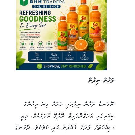
ލަހުން ނިދުން
ރޭގަނޑު ލަހުން ނިދުމަކީ ވަރަށް ގިނަ މީހުންގެ
ކިބައިގައި އަށަގެންފައިވާ ނޭދެވޭ އާދައެކެވެ. މިއީ
ސިއްހަތަށް ވަރަށް ގެއްލުން ހުރި ކަމެކެވެ. ރޭގަނޑު