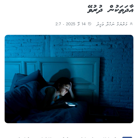
އާދަތަކުން ދުރުވޭ
މަރްޔަމް ނަހްދާ ވަޙީދު
14 މޭ 2025 - 2:7