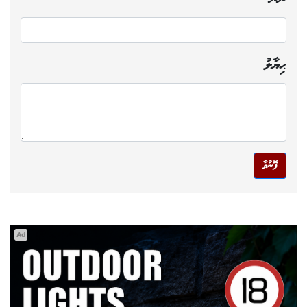
ނަން
ޙިޔާލު
ފޮނުވާ
Ad