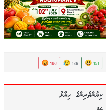
😡
😥
😃
166
189
151
ކިޔުންތެރިންގެ ހިޔާލު