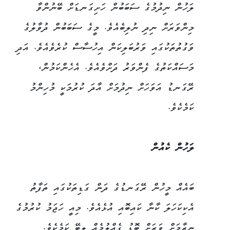
ލަހުން ނިދުމުގެ ސަބަބުން ހަށިގަނޑަށް ބޭނުންވާ
މިންވަރަށް ނިދި ނުލިބެއެވެ. މީގެ ސަބަބުން ދުވާލުގެ
ވަގުތުތަކުގައި ވަރުބަލިކަން އިހުސާސް ކުރެވެއެވެ. އަދި
މަސައްކަތުގެ ފެންވަރު ދަށްވެއެވެ. އެހެންކަމުން،
ރޭގަނޑު އަވަހަށް ނިދުމަށް އާދަ ކުރުމަކީ މުހިންމު
ކަމެކެވެ.
ލަހުން ކެއުން
ބައެއް މީހުން ރޭގަނޑުގެ ދަން ގަޑިތަކުގައި ތަފާތު
އެކިކަހަލަ ކާނާ ކައިބޮއި އުޅެއެވެ. މިއީ ހަޖަމު ކުރުމުގެ
ނިޒާމަށް ވަރަށް ބޮޑު ގެއްލުމެއް ލިބޭ ކަމެކެވެ.