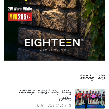
ފަހުގެ ލިޔުންތައް
ބީއެމްއެލް ވީރަން ކޯޕަރޭޓްސް ކާމިޔާބުކަމާއެކު
ނިންމާލައިފި
8 އޯގަސްޓު 2026 - 12:16