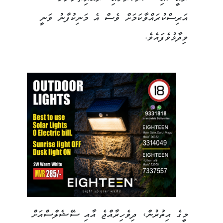
އަރިސްކުރައްވާކަމަށް ވެސް އެ މަނިކުފާނު ވަނީ
ވިދާޅުވެފައެވެ.
މީގެ އިތުރުން، ދިވެހިރާއްޖެ އާއި ސޭޝެލްސްއަށް