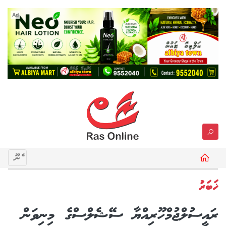
Ad
މެނޫ
ޚަބަރު
ރައީސުލްޖުމްހޫރިއްޔާ ސޭޝެލްސްގެ މިނިވަން