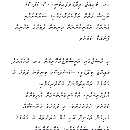
ޑރ. މުޢިއްޒު ވިދާޅުވެފައިވަނީ، ސޭޝެލްސްގެ
ރައީސް ވަވެލް ރަމްކަލަވާނަށާއި، ސަރުކާރަށާއި،
އެންމެހާ ރައްޔިތުންނަށް މިނިވަން ދުވަހުގެ ތަހުނިޔާ
ފޮނުއްވާ ކަމަށެވެ.
މި މެސެޖުގައި ރައީސުލްޖުމްހޫރިއްޔާ ޑރ. މުޙައްމަދު
މުޢިއްޒު ވިދާޅުވީ، ސޭޝެލްސްގެ މިނިވަން ދުވަހު އެ
ޤައުމުގެ ރައްޔިތުންނަށް އެކުވެރިކަމާއި،
އުފާވެރިކަމާއި، އެއްބައިވަންތަކަމަށް އެދިލައްވާ
ކަމަށެވެ. ހަމައެހެންމެ، މި ދުވަހުގެ މުނާސަބާއާ
ގުޅިގެން ތަހުނިޔާ އާއި ހެޔޮ އެދުންތައް އެ ޤައުމުގެ
ރައީސާއި، ސަރުކާރަށާއި، ރައްޔިތުންނަށް