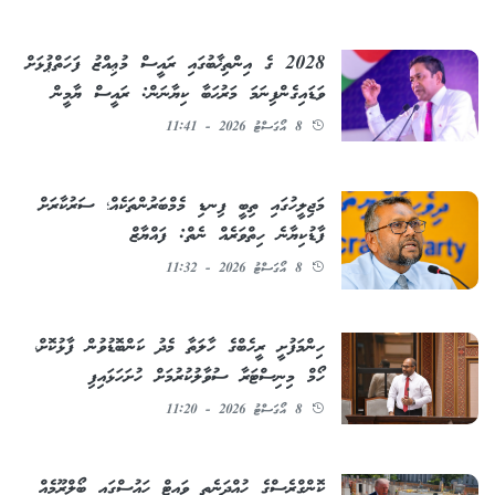
2028 ގެ އިންތިޚާބުގައި ރައީސް މުޢިއްޒު ފަހަތްޕުޅަށް
ވަޑައިގެންފިނަމަ މަރުޙަބާ ކިޔާނަން: ރައީސް ޔާމީން
8 އޯގަސްޓު 2026 - 11:41
މަޖިލީހުގައި ތިބީ ފިނޑި މެމްބަރުންތަކެއް؛ ސަރުކާރަށް
ފާޑުކިޔާނެ ހިތްވަރެއް ނެތް: ފައްޔާޒް
8 އޯގަސްޓު 2026 - 11:32
ހިންމަފުށީ ރީހެބްގެ ހާލަތާ މެދު ކަންބޮޑުވުން ފާޅުކޮށް،
ހޯމް މިނިސްޓަރާ ސުވާލުކުރުމަށް ހުށަހަޅައިފި
8 އޯގަސްޓު 2026 - 11:20
ކޮންގްރެސްގެ ހުއްދަނެތި ވައިޓް ހައުސްގައި ބޯލްރޫމެއް