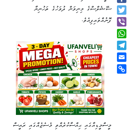
Facebook
ސޭޝެލްސްގެ މިނިވަން ދުވަހުގެ ތަހުނިޔާ
Twitter
ފޮނުއްވައިފިއެވެ.
Viber
WhatsApp
Telegram
Email
Copy
Link
މީސްމީޑިއާގައި ޙިއްސާކުރެއްވި މެސެޖެއްގައި ރައީސް