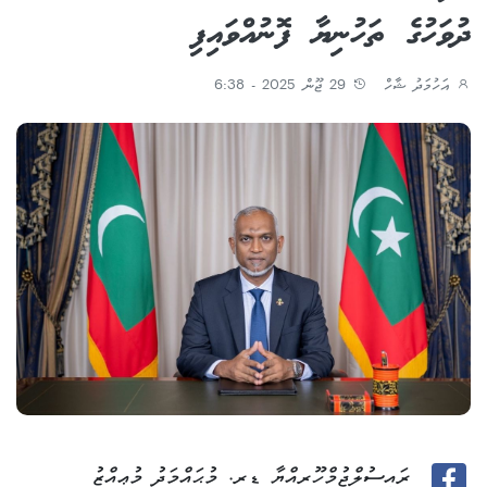
ދުވަހުގެ ތަހުނިޔާ ފޮނުއްވައިފި
އަހުމަދު ޝާހް
29 ޖޫން 2025 - 6:38
ރައީސުލްޖުމްހޫރިއްޔާ ޑރ. މުޙައްމަދު މުޢިއްޒު