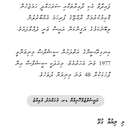
ފައިދާވާ އެކި ދާއިރާތަކާއި ސަރަހައްދީ ހަމަޖެހުން
ޤާއިމުކުރުމަށް ރާއްޖޭގެ ފުރިހަމަ އެއްބާރުލުން
ލިބޭނެކަމުގެ ޔަޤީންކަން ރައީސް ވަނީ ދެއްވާފައެވެ.
އިނގިރޭސީންގެ އަތްދަށުން ސީޝެލްސް މިނިވަންވީ
1977 ވަނަ އަހަރުއެވެ. މިއަދަކީ ސީޝެލްސް އިން
ފާހަގަކުރާ 48 ވަނަ މިނިވަން ދުވަހެވެ.
ރައީސުލްޖުމްހޫރިއްޔާ ޑރ. މުޙައްމަދު މުޢިއްޒު
މި ލިޔުމާ ގުޅޭ