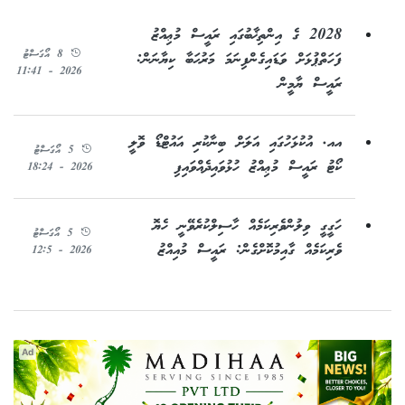
2028 ގެ އިންތިޚާބުގައި ރައީސް މުޢިއްޒު
8 އޯގަސްޓު
ފަހަތްޕުޅަށް ވަޑައިގެންފިނަމަ މަރުޙަބާ ކިޔާނަން:
2026 - 11:41
ރައީސް ޔާމީން
އއ. އުކުޅަހުގައި އަލަށް ބިނާކުރި އައުޓްޑޯ ވޮލީ
5 އޯގަސްޓު
ކޯޓު ރައީސް މުޢިއްޒު ހުޅުވައިދެއްވައިފި
2026 - 18:24
ހަގީގީ ވިލުންވެރިކަމެއް ހާސިލްކުރެވޭނީ ހެޔޮ
5 އޯގަސްޓު
ވެރިކަމެއް ގާއިމުކޮށްގެން: ރައީސް މުއިއްޒު
2026 - 12:5
Ad