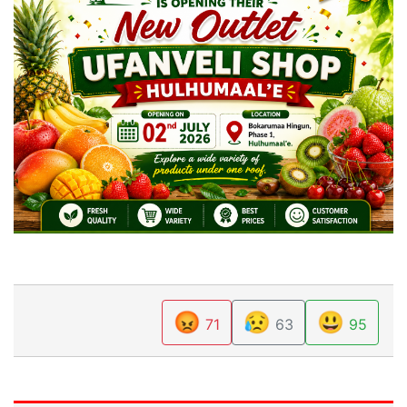
😡
😥
😃
71
63
95