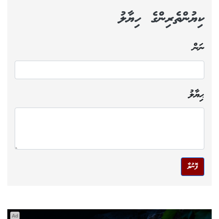
ކިޔުންތެރިންގެ ހިޔާލު
ނަން
ޙިޔާލު
ފޮނުވާ
Ad