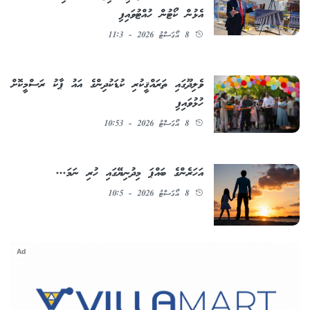
އެޅުން ކޯޓުން ހުއްޓުވައިފި
8 އޯގަސްޓު 2026 - 11:3
ވެލިދޫގައި ތަރައްޤީކުރި ކުޑަކުދިންގެ އައު ޕާކު ރަސްމީކޮށް
ހުޅުވައިފި
8 އޯގަސްޓު 2026 - 10:53
އަހަރެންގެ ބައްޕަ މިދުނިޔޭގައި ހުރި ނަމަ...
8 އޯގަސްޓު 2026 - 10:5
Ad