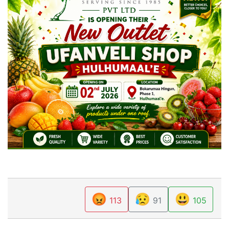
😡
😥
😃
113
91
105