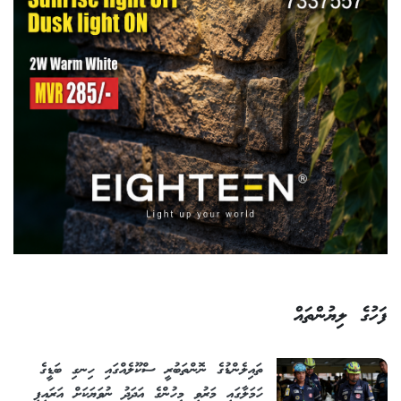
ފަހުގެ ލިޔުންތައް
ތައިލެންޑުގެ ނޮންތަބުރީ ސްކޫލެއްގައި ހިނގި ބަޑީގެ
ހަމަލާގައި މަރުވި މީހުންގެ އަދަދު ނުވަޔަކަށް އަރައިފި