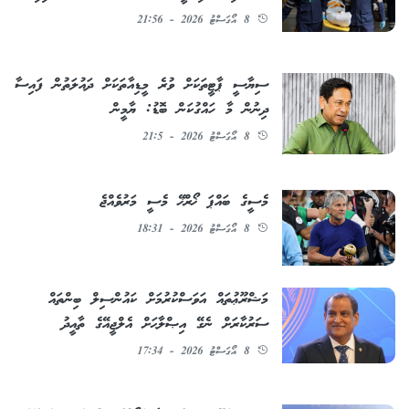
8 އޯގަސްޓު 2026 - 21:56
ސިޔާސީ ޕާޓީތަކަށް ވުރެ މީޑިއާތަކަށް ދައުލަތުން ފައިސާ
ދިނުން މާ ހައްގުކަން ބޮޑު: ޔާމީން
8 އޯގަސްޓު 2026 - 21:5
މެސީގެ ބައްޕަ ޚޯރްޚޭ މެސީ މަރުވެއްޖެ
8 އޯގަސްޓު 2026 - 18:31
މަޝްރޫޢުތައް އަވަސްކުރުމަށް ކައުންސިލް ބިންތައް
ސަރުކާރަށް ނެގޭ އިޞްލާޙަށް އެލްޖީއޭގެ ތާއީދު
8 އޯގަސްޓު 2026 - 17:34