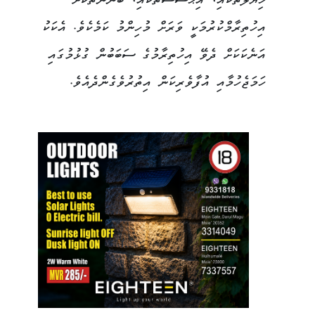
ހިޔާލުތަކާއި، އިޙްސާސްތަކާއި، ބޭނުންތަކަށް
އިހުތިރާމްކުރުމަކީ ވަރަށް މުހިންމު ކަމެކެވެ. އެކަކު
އަނެކަކަށް ދެވޭ އިހުތިރާމުގެ ސަބަބުން ގުޅުމުގައި
ހަމަޖެހުމާއި އުފާވެރިކަން އިތުރުވެގެންދެއެވެ.