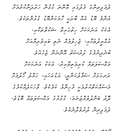
ދެމަފިރިންގެ މެދުގައި އޮންނަ ގުޅުން ހަރުދަނާކުރުމަށް
އެންމެ ބޮޑު އެއް ބާރަކީ ހާމަކަންބޮޑު ގުޅުންތަކެވެ.
އެކަކު އަނެކަކަށް ހިތުގައިވާ ޝަކުވާތަކާއި،
އުއްމީދުތަކާއި، ޖެހިލުމެއް ނެތި ބައިވެރިޔާއަށް
ބުނެދިނުމުގެ ފުރުސަތު އޮންނަން ޖެހެއެވެ.
މައްސަލަތައް ކުރިމަތިވާއިރު، އެކަކު އަނެކަކަށް
ރަނގަޅަށް ސަމާލުކަންދީ، އަޑުއަހައި، ހައްލު ހޯދުމަށް
މަސައްކަތްކުރުމަކީ މުހިންމު ކަމެކެވެ. ވާހަކަދެއްކުމުގެ
ދޮރު ބަންދުވެއްޖެނަމަ، ގުޅުމުގެ މައްސަލަތައް ބޮޑުވެ،
ދެމަފިރިން ދުރުވެދާނެއެވެ.