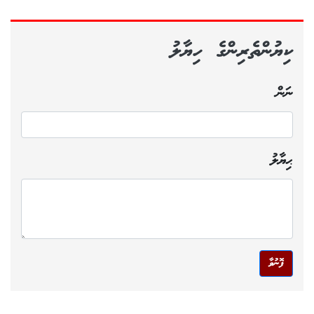
ކިޔުންތެރިންގެ ހިޔާލު
ނަން
ޙިޔާލު
ފޮނުވާ