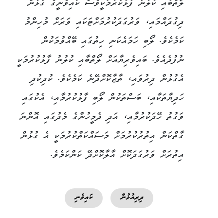
ލޯތްބާއި ކުލުނު ފާޅުކުރުމަކީވެސް ކައިވެނީގެ ގުޅުން
ދިގުދައްމައި، ވަރުގަދަކުރުމަށްޓަކައި ވަރަށް މުހިންމު
ކަމެކެވެ. ލޯބި ހަމައެކަނި ހިތުގައި ބޭއްވުމަކުން
ނުފުދެއެވެ. ބައިވެރިޔާއަށް ލޯތްބާއި ކުލުނު ފާޅުކުރުމަކީ
އެގުޅުން ދިރުވައި، ތާޒާކޮށްދޭނެ ކަމެކެވެ. ކުދިކުދި
ހަދިޔާތަކާއި، ބަސްތަކުން ލޯބި ފާޅުކުރުމާއި، އެކުގައި
ވަގުތު ހޭދަކުރުމާއި، އަދި ދެމީހުންގެ މެދުގައި އޮންނަ
ގާތްކަން އިތުރުކުރުމަށް މަސައްކަތްކުރުމަކީ އެ ގުޅުން
އިތުރަށް ވަރުގަދަކޮށް އާލާކޮށްދޭ ކަންކަމެވެ.
ދިރިއުޅުން
ކައިވެނި