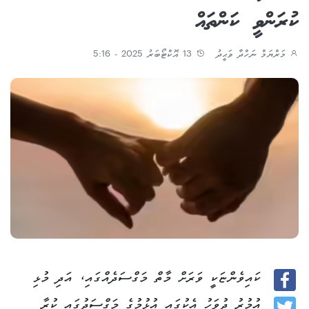
ކުރަންވީ ކަންތައް
މަރްޔަމް ނަހްދާ ވަޙީދު
13 އޮކްޓޯބަރު 2025 - 5:16
ކައިވެންޏަކީ ވަރަށް މާތް މަގްސަދެއްގައި، އަދި މުޅި
Facebook
އުމުރު ދުވަހު އެކުގައި އުޅުމުގެ މަގްސަދުގައި ކުރާ