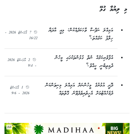
މި ލިޔުމާ ގުޅޭ
އަމިއްލަ ނަފްސާ ވާހަކަދެއްކުން: މިއީ އާދަޔާ
7 އޯގަސްޓު 2026 -
ހިލާފު ކަމެއްތަ؟
16:22
އުފާވެރިކަމެއް ނެތް ގުޅުންތަކުގައި މީހުން
2 އޯގަސްޓު 2026
ދެމިތިބެނީ ކީއްވެ؟
- 9:4
ދޮށީ އުމުރުގެ މީހުންނަށް އަމިއްލަ މިނިވަންކަން
1 އޯގަސްޓު
ދެމެހެއްޓުމަށް އެހީތެރިވެދެވޭނެ ގޮތްތައް
2026 - 9:6
Ad