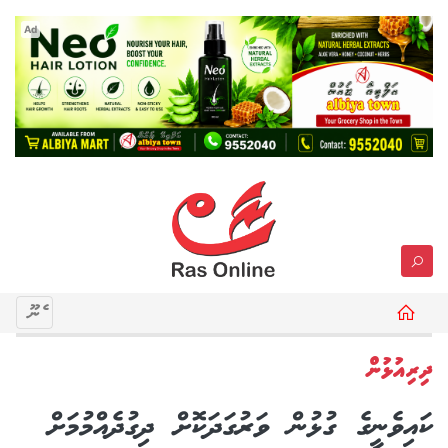
Ad
މެނޫ
ދިރިއުޅުން
ކައިވެނީގެ ގުޅުން ވަރުގަދަކޮށް ދިގުދެއްމުމަށް