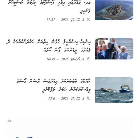
ގދ. ގައްދޫގައި ދިވެހި ޕާސްޕޯޓުގެ ޚިދުމަތް ރަސްމީކޮށް
ފަށައިފި
8 އޯގަސްޓު 2026 - 17:27
އިންޑިއާ-އިސްރާއީލު ގުޅުން އިތުރަށް ހަރުދަނާކުރުމަށް ދެ
ޤައުމުގެ ލީޑަރުންގެ ފޯން ކޯލެއް
8 އޯގަސްޓު 2026 - 16:59
ރާއްޖޭގެ ބޮޑުބަޔަކަށް މިއަދުވެސް މޫސުން ގޯސްވެ
ވިއްސާރަކުރާނެ ކަމަށް ލަފާކޮށްފި
8 އޯގަސްޓު 2026 - 15:0
Ad