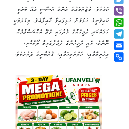
Twitter
ކަމެކެވެ. މުޖުތަމަޢުގެ އެންމެ އަސާސީ އެއް ބަޔަކީ
ކައިވެނީގެ ގުޅުމުން ގުޅިފައިވާ އާއިލާއެވެ. މިގުޅުމަކީ
Viber
ހަމައެކަނި ދެމީހެއްގެ މެދުގައި ވެވޭ އެއްބަސްވުމެއް
WhatsApp
ނޫނެވެ. އެއީ ދެމީހުންގެ ދެމެދުގައިވާ ލޯތްބާއި،
Telegram
އިހުތިރާމާއި، ކެތްތެރިކަމާއި، ޤުރުބާނީގެ ދަތުރެކެވެ.
Email
Copy
Link