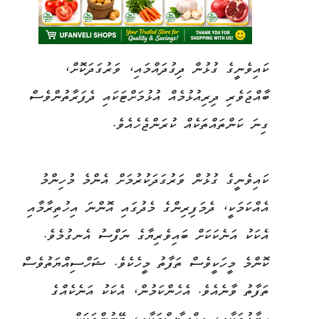
ކައިވެނީގެ ގުޅުން ދިގުދައްމައި، ވަރުގަދަކޮށް،
ބާއްޖަވެރި ދިރިއުޅުމެއް އުޅުމަށްޓަކައި ދެފަރާތުންވެސް
ގިނަ ކަންތައްތަކެއް ކުރަންޖެހެއެވެ.
ކައިވެނީގެ ގުޅުން ވަރުގަދަކުރުމަށް އެންމެ މުހިންމު
އެއްކަމަކީ، ދެމަފިރިންގެ މެދުގައި އޮންނަ އިހުތިރާމާއި
އެކަކު އަނެކަކަށް ބައިވެރިޔާގެ ނަފްސު އެނގުމެވެ.
ކޮންމެ މީހަކީވެސް ތަފާތު މީހެކެވެ. ޝަހްސިއްޔަތުވެސް
ތަފާތު ވާނެއެވެ. އެހެންކަމުން، އެކަކު އަނެކެއްގެ