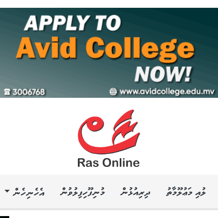
ލުއި މަޢުލޫމާތު
ދިރިއުޅުން
މުނިފޫހިފިލުވުން
އެހެނިހެން