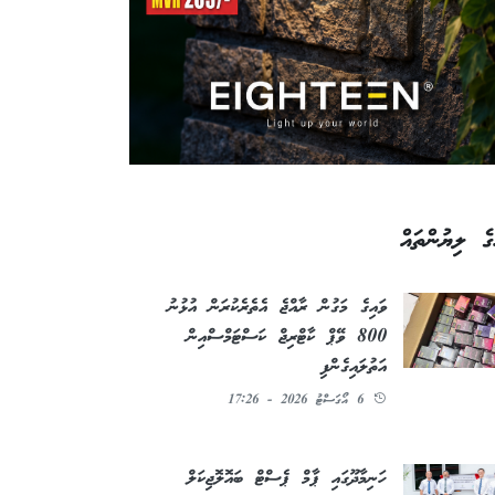
ގެ ލިޔުންތައް
ވައިގެ މަގުން ރާއްޖެ އެތެރެކުރަން އުޅުނު
800 ވޭޕް ކާޓްރިޖް ކަސްޓަމްސްއިން
އަތުލައިގެންފި
6 އޯގަސްޓު 2026 - 17:26
ހަނިމާދޫގައި ޕާމް ޕެސްޓް ބައޮލޮޖިކަލް