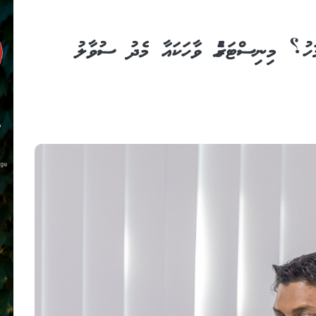
ަހު؟ މިނިސްޓަރުގެ ވާހަކައާ މެދު ސުވާލު