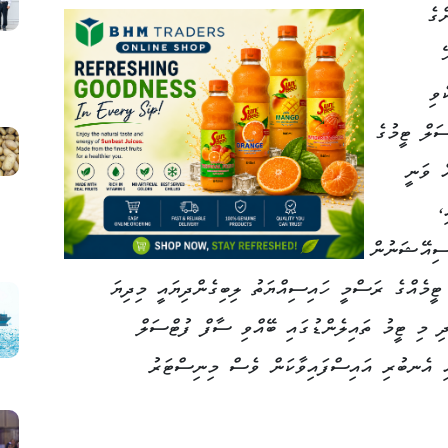
ްގެ
ޭ
ވި
ސަލް ޓީމުގެ
ް ވަނީ
،
ޯސިއޭޝަނުން
 ޓީމެއްގެ ރަސްމީ ހައިސިއްޔަތު ލިބިގެންދިޔައީ މިދިޔަ
ަހު އެވެ. އަދި މި ޓީމު ތައިލެންޑުގައި ބޭއްވި ސާފް ފުޓްސަލް
ންޝިޕް ނިންމައި ޖެނުއަރީ 12 ގައި އެނބުރި އައިސްފައިވާކަން ވެސް މިނިސްޓަރު