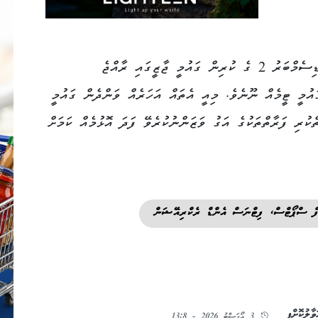
މިނިސްޓަރުގެ ވާހަކައިން ދޭހަވާ ގޮތުގައި، ޑިސެމްބަރު 2 ގެ ކުރިން ގައުމީ ޖާޒީގައި ރާއްޖެ
ުމީ ޓީމެއް ނޫނެވެ. މިއީ އެތައް އަހަރެއް ވަންދެން ގައުމީ
ކުރި ފަރާތްތަކުގެ އަގު ވަޒަންނުކުރެވޭ ފަދަ އޮޅުމެއް ކަމަށް
ފް ސްޕޯޓްސް، ފިޓްނަސް އެންޑް ރެކްރިއޭޝަން
ާލުކޮށްފި
3 އޯގަސްޓު 2026 - 13:8