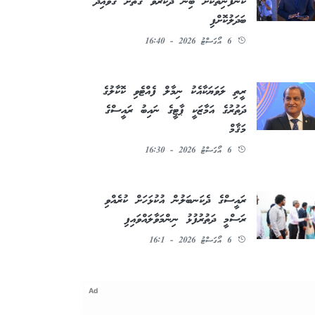
ކުންފުނިތަކަށް ބިން ދޫކުރެވޭ ގޮތަށް ގަވާއިދު
ބަދަލުކޮށްފި
6 އޯގަސްޓު 2026 - 16:40
ރީތި ލަވަޔަކާއެކު ނިމާލް ފެއްޓެވި ކޮކާލުގެ
ދަތުރުގެ އަމާޒަކީ ޕާޓީގެ ނައިބު ރައީސްގެ
މަޤާމް
6 އޯގަސްޓު 2026 - 16:30
ރައީސްގެ ދެކަނބަލުން އުކުޅަހަށް ކުރެއްވި
ރަސްމީ ދަތުރުފުޅު ނިންމަވާލައްވައިފި
6 އޯގަސްޓު 2026 - 16:1
Ad