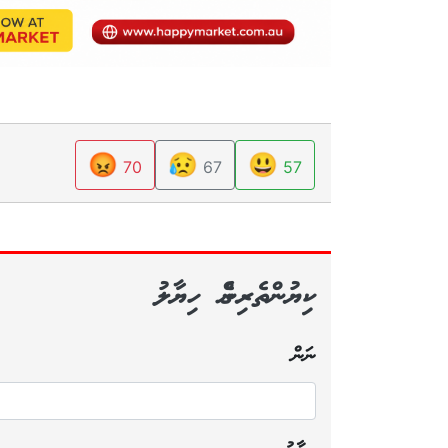
😡
😥
😃
70
67
57
ކިޔުންތެރިންގެ ހިޔާލު
ނަން