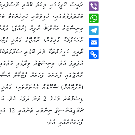
Twitter
ރައީސް އޮފީހުގައި މިއަދު ބޭއްވި ނޫސްވެރިނ
ބައްދަލުވުމުގައި، ކުޅިވަރާއި ހަށިހެޔޮކަމާ ބެހ
Viber
މިނިސްޓަރު އަބްދުﷲ ރާފިއު (ރާއްޕެ) ދެއްކެ
WhatsApp
ވާހަކަފުޅަކާ ގުޅިގެން، ރާއްޖޭގެ ގައުމީ ފުޓް
Telegram
ތާރީޚީ ހަގީގަތްތަކާ މެދު ބޮޑެތި ސުވާލުތަކެއ
Email
އުފެދިފަ އެވެ. މިނިސްޓަރު ވިދާޅުވި ގޮތުގައި
Copy
Link
ރާއްޖޭގައި ފުރަތަމަ ފަހަރަށް ފުޓްބޯލް އެސ
(އެފްއޭއެމް) ސްކޮޑެއް އެކުލަވާލައި، ގައުމީ
ޑިސެމްބަރު މަހުގެ 2 ވަނަ ދުވ
ޗެމްޕިއަ
ފާހަގަކުރެއްވި އެވެ.