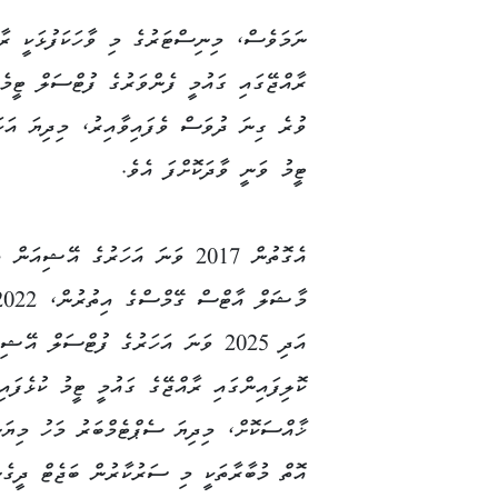
ނަމަވެސް، މިނިސްޓަރުގެ މި ވާހަކަފުޅަކީ ރާއ
ވުރެ ގިނަ ދުވަސް ވެފައިވާއިރު، މިދިޔަ އަހަރ
ޓީމު ވަނީ ވާދަކޮށްފަ އެވެ.
އެގޮތުން 2017 ވަނަ އަހަރުގެ އޭޝިއަން
އަދި 2025 ވަނަ އަހަރުގެ ފުޓްސަލް އޭޝ
ކޮލިފައިންގައި ރާއްޖޭގެ ގައުމީ ޓީމު ކުޅެފައި
ޚާއްސަކޮށް، މިދިޔަ ސެޕްޓެމްބަރު މަހު މިޔަނ
އޮތް މުބާރާތަކީ މި ސަރުކާރުން ބަޖެޓް ދީގެނ