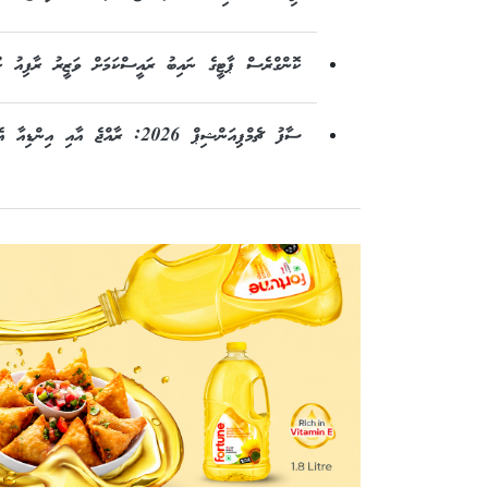
ކޮންގްރެސް ޕާޓީގެ ނައިބު ރައީސްކަމަށް ވަޒީރު ރާފިއު ކުރ
ސާފު ޗެމްޕިއަންޝިޕް 2026: ރާއްޖެ އާއި އިންޑިއާ އެއް ގްރޫޕަކަށް، ގުރުލުން ބޫޓާނުގައި ބާއްވައިފި