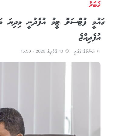
ޚަބަރު
ގައުމީ ފުޓްސަލް ޓީމު އުފެދުނީ މިދިޔަ މ
އުފެދިއްޖެ
އަޝްވާގް ފައުޒީ
13 އޭޕްރީލު 2026 - 15:53