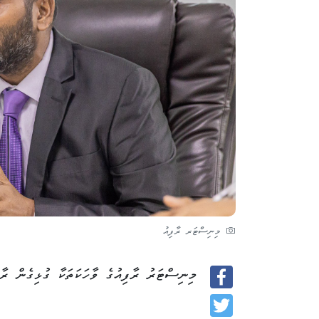
މިނިސްޓަރ ރާފިއު
މިނިސްޓަރު ރާފިއުގެ ވާހަކަތަކާ ގުޅިގެން ރާ
Facebook