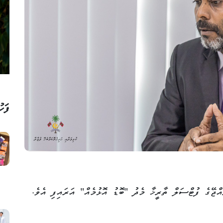
ފަހު
އްޖޭގެ ފުޓްސަލް ތާރީޚާ މެދު "ބޮޑު އޮޅުމެއް" އަރައިފި އެވެ.