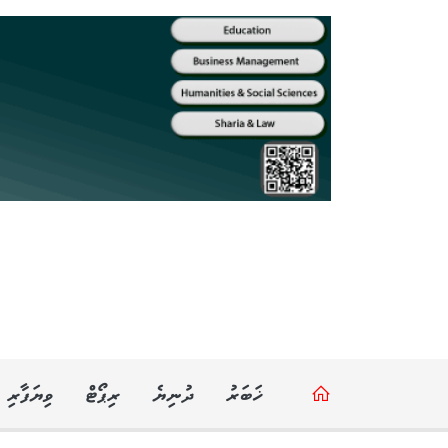
ޚަބަރު
ދުނިޔެ
ރިޕޯޓް
ވިޔަފާރި