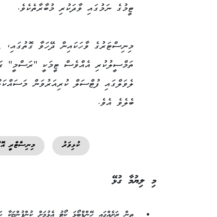
ޓީމުގެ ނަމުގައި ވާދަކުރި މުބާރާތެކެވެ.
ތަމްސީލުކުރި އެއްވެސް ޓީމަކީ "ރަސްމީ" ގައ
ލެވަލްގައި ފުޓްސަލް ކުރިއަރުވަން މަސައްކަތް
ބެލެވެ އެވެ.
ކުޅިވަރު
މިނިސްޓްރީ އޮ
މި ލިޔުމާ ގުޅޭ
ތިން ރަށެއްގައި ހޭންޑްބޯޅަ ކޯޓު އެޅުމަށް ކުންފުންޏަކާ ހަވ