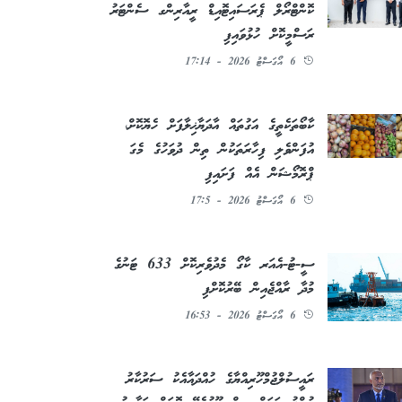
ކޮންޓްރޯލް ޕެރަސައިޓޮއިޑް ރީއާރިންގ ސެންޓަރު
ރަސްމީކޮށް ހުޅުވައިފި
6 އޯގަސްޓު 2026 - 17:14
ކާބޯތަކެތީގެ އަގުތައް އާދަޔާޚިލާފަށް ހެޔޮކޮށް،
އުފަންވެލި ފިހާރަތަކުން ތިން ދުވަހުގެ މެގަ
ޕްރޮމޯޝަން އެއް ފަށައިފި
6 އޯގަސްޓު 2026 - 17:5
ސީ-ޓު-އެއަރ ކާގޯ މެދުވެރިކޮށް 633 ޓަނުގެ
މުދާ ރާއްޖެއިން ބޭރުކޮށްފި
6 އޯގަސްޓު 2026 - 16:53
ރައީސުލްޖުމްހޫރިއްޔާގެ ހުއްދައާއެކު ސަރުކާރު