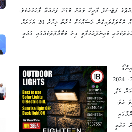
ްޖޭގެ ފުޓްސަލް ތާރީޚާ ވަރަށް ބޮޑަށް ފުށުއަރާ ވާހަކައެކެވެ.
ރާއްޖޭގައި ގައުމީ ފެންވަރުގެ ފުޓްސަލް ޓީމެއް އެކުލަވާލައިގެން މަސައްކަތް ކުރާތާ މިހާރު 20 އަހަރަށް
ުތަކުގައި ބައިނަލްއަގުވާމީ ގިނަ މުބާރާތްތަކެއްގައި ގައުމީ
 އިންޑޯ
މާޝަލް އާޓްސް ގޭމްސްގެ އިތުރުން، 2022، 2024
ިއަން ކަޕް
ވެ އެވެ.
ްމާގައި
ް ގައުމީ