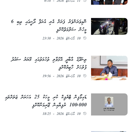
11 އޯގަސްޓު 2026 - 0:18
ނޮޅިވަރަންފަރު ފަރަށް އެރި އުރަފާ ދޯނީގައި ތިބި 6
މީހުން ސަލާމަތްކޮށްފި
10 އޯގަސްޓު 2026 - 23:30
ތިނަދޫގެ އާބާދީ އޮޅުވާލި ތުހުމަތުގައި މޭޔަރު ސައުދު
ފުލުހަށް ހާޒިރުކޮށްފި
10 އޯގަސްޓު 2026 - 19:56
ޑައިމޯފިން ޓްރެފިކް ކުރި މީހަކު 25 އަހަރަށް ޖަލަށްލައި
100,000 ރުފިޔާއިން ޖޫރިމަނާކޮށްފި
10 އޯގަސްޓު 2026 - 18:25