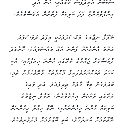
ސަބަބުން އަރިދަފުސް ރޯގާއާއި، ހުން އަދި
އިންފްލުއެންޒާ ފަދަ ބަލިތައް ފެތުރުން އަވަސްވެއެވެ.
ނޭވާލާ ނިޒާމުގެ މައްސަލަތަކަކީ މިފަދަ ދުވަސްވަރު
އެންމެ އާންމުކޮށް ފެންނަ އެއް މައްސަލައެވެ. ހޫނުގަދަ
ދުވަސްވަރު ޖައްވުގެ ތެރޭގައި ހުންނަ ހިރަފުހާއި، އެކި
ކަހަލަ ތަޣައްޔަރުވެފައިވާ މާއްދާތައް ވާރޭވެހުމުން ތެމި،
ބަރުވެގެން ބިމާ ގާތަށް ތިރިވެއެވެ. އަދި ވައިގެ
ތެރޭގައި ތެތްކަން އިތުރުވުމުން، ނޭވާލާ ނިޒާމުގެ
ބަލިތައް ހުންނަ މީހުންނަށާއި، ނޭވާ ހިއްލާ މީހުންނަށް
ނޭވާލުމަށް އުނދަގޫވެ، ބަލި ބޮޑުވުމަށް މެދުވެރިވެއެވެ.