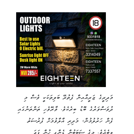
މަދިރީގެ ޒަރީއާއިން ފެތުރޭ ބަލިތަކަކީ ވެސް މި
ދުވަސްވަރުގެ ބޮޑު ބިރެކެވެ. ވާރޭވެހި ތަންތަނުގައި
ފެން ހަރުލުމުން، މަދިރި އާލާވުމަށް ފުރުސަތު
ލިބެއެވެ. މީގެ ސަބަބުން ޑެންގީ ހުން ފަދަ