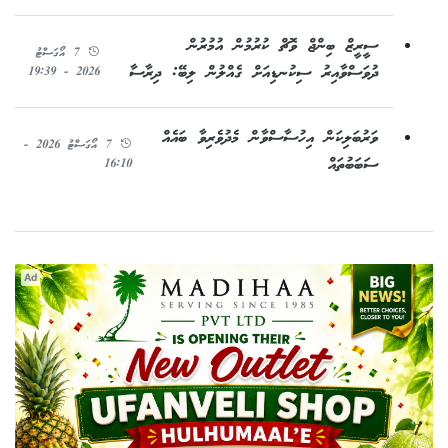
ސީރީޒް ބިންޖް ވޮޗް ކުރުމުން އުމުރުން
7 އޯގަސްޓު
ދުވަސްވާއިރު ސިކުނޑިއަށް ގެއްލުން ލިބޭ: ދިރާސާ
2026 - 19:39
ވަރުބަލިކަން އިހުސާސްވާން މެދުވެރިވާ ބައެއް
7 އޯގަސްޓު 2026 -
ސަބަބުތައް
16:10
Ad