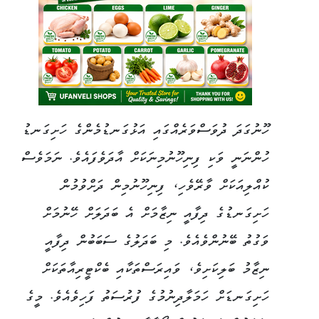
ހޫނުގަދަ ދުވަސްވަރެއްގައި އަޅުގަނޑުމެންގެ ހަށިގަނޑު
ހުންނަނީ ވަކި ފިނިހޫނުމިނަކަށް އާދަވެފައެވެ. ނަމަވެސް
ކުއްލިއަކަށް ވާރޭވެހި، ފިނިހޫނުމިން ދަށްވުމުން
ހަށިގަނޑުގެ ދިފާއީ ނިޒާމަށް އެ ބަދަލަށް ހޭނުމަށް
ވަގުތު ބޭނުންވެއެވެ. މި ބަދަލުގެ ސަބަބުން ދިފާއީ
ނިޒާމު ބަލިކަށިވެ، ވައިރަސްތަކާއި ބެކްޓީރިއާތަކަށް
ހަށިގަނޑަށް ހަމަލާދިނުމުގެ ފުރުސަތު ފަހިވެއެވެ. މީގެ