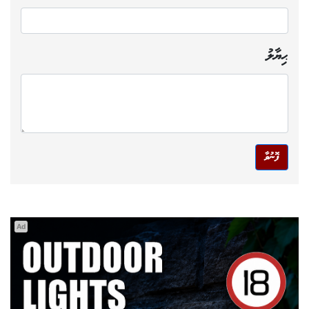
ޙިޔާލު
ފޮނުވާ
Ad