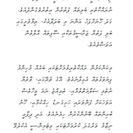
ނުރައްކާތެރި ބަލިތައް ފެތުރުން އިތުރުވެގެންދެއެވެ.
ގަދަ ހޫނަށްފަހު އަންނަ މި ބަދަލާއެކު، ތިމާވެށީގައި
ބަލި ފަތުރާ ޖަރާސީމުތަކާއި ސޫފިތައް އާލާވުން
އަވަސްވެއެވެ.
މިކަންކަމުން ރައްކާތެރިވުމަށްޓަކައި ބައެއް މުހިންމު
ފިޔަވަޅުތައް އެޅިދާނެއެވެ. އޭގެ ތެރޭގައި، ވާރެޔާ
ނުތެމި ސަލާމަތްވުމާއި، ތެމިއްޖެ ނަމަ ވީހާވެސް
އަވަހަކަށް ފެންވަރައި ހަށިގަނޑު ހިއްކުމާއި، ހޫނު
ބުއިންތައް ބޭނުންކުރުން ހިމެނެއެވެ. އަދި ދިފާއީ
ނިޒާމު ވަރުގަދަ ކުރުމަށްޓަކައި ވިޓަމިން-ސީ އެކުލެވޭ