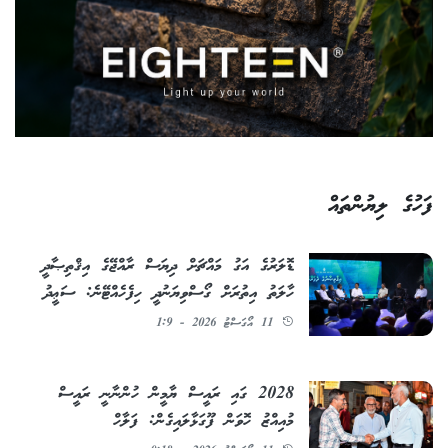
ފަހުގެ ލިޔުންތައް
ޑޮލަރުގެ އަގު މައްޗަށް ދިޔަސް ރާއްޖޭގެ އިޤްތިޞާދީ
ހާލަތު އިތުރަށް ގޯސްވިޔަނުދީ ހިފެހެއްޓޭނެ: ސަޢީދު
11 އޯގަސްޓު 2026 - 1:9
2028 ގައި ރައީސް ޔާމީން ހުންނާނީ ރައީސް
މުއިއްޒު ހޮވަން ފޫގަޅާލައިގެން: ފަލާހް