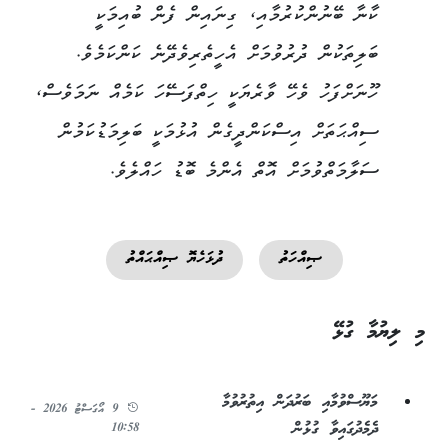
ކާނާ ބޭނުންކުރުމާއި، ގިނައިން ފެން ބުއިމަކީ
ބަލިތަކުން ދުރުވުމަށް އެހީތެރިވެދޭނެ ކަންކަމެވެ.
ހޫނަށްފަހު ވެހޭ ވާރެޔަކީ ހިތްފަސޭހަ ކަމެއް ނަމަވެސް،
ސިއްޙަތަށް އިސްކަންދީގެން އުޅުމަކީ ބަލިމަޑުކަމުން
ސަލާމަތްވުމަށް އޮތް އެންމެ ބޮޑު ހައްލެވެ.
ޞިއްހަތު
ދުޅަހެޔޮ ޞިއްޙައްތު
މި ލިޔުމާ ގުޅޭ
މަޔޫސްވުމާއި ބަރުދަން އިތުރުވުމާ
9 އޯގަސްޓު 2026 -
ދެމެދުގައިވާ ގުޅުން
10:58