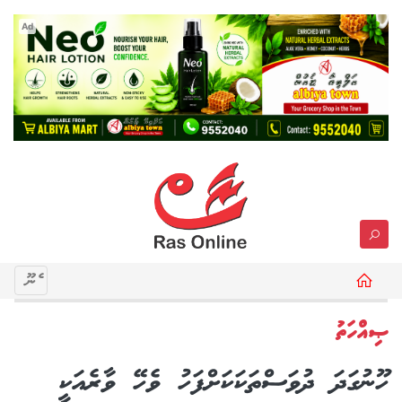
Ad
މެނޫ
ޞިއްހަތު
ހޫނުގަދަ ދުވަސްތަކަކަށްފަހު ވެހޭ ވާރެއަކީ