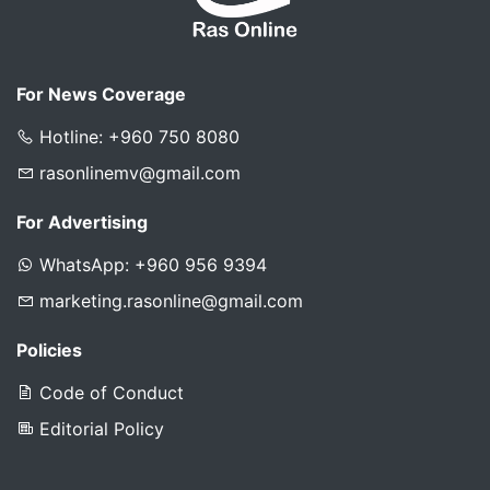
For News Coverage
Hotline: +960 750 8080
rasonlinemv@gmail.com
For Advertising
WhatsApp: +960 956 9394
marketing.rasonline@gmail.com
Policies
Code of Conduct
Editorial Policy