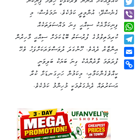
ކުއްލިއަކަށް އަންނަ ވާރޭކޮޅަކީ ހިތަށް ފިނިކަން
Twitter
ގެނެސްދޭ، އުންމީދީ ކަމެކެވެ. ނަމަވެސް، މި
ފިނިކަމާއެކު ސިއްޙީ ގިނަ މައްސަލަތަކެއް
Viber
ކުރިމަތިވުމުގެ ފުރުސަތު ބޮޑުކަމަށް ސިއްޙީ މާހިރުން
WhatsApp
އިންޒާރު ދެއެވެ. ހޫނުގަދަ ދުވަސްވަރަކަށްފަހު ވެހޭ
Telegram
ފުރަތަމަ ވާރެޔާއެކު ގިނަ ބަޔަކު ބަލިވަނީ
Email
ކީއްވެގެންކަމާއި، މިކަމުން ހަށިގަނޑަށް ކުރާ
Copy
Link
އަސަރުތައް ދެނެގަތުމަކީ މުހިންމު ކަމެކެވެ.