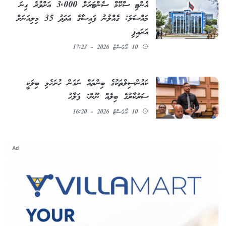
އެންޓި ސްކޭމް ސެންޓަރަށް 3,000 އަށްވުރެ ގިނަ
މައްސަލަ: ގެއްލުނު ފައިސާގެ އަދަދު 35 މިލިއަނަށް
އަރައިފި
10 އޯގަސްޓު 2026 - 17:23
ކައުންސިލްތަކުގެ ބިންތައް ނަގަން ހުށަހެޅި ބިލަކީ
ސަރުކާރުގެ ބިލެއް ނޫން: ފަލާހު
10 އޯގަސްޓު 2026 - 16:20
Ad