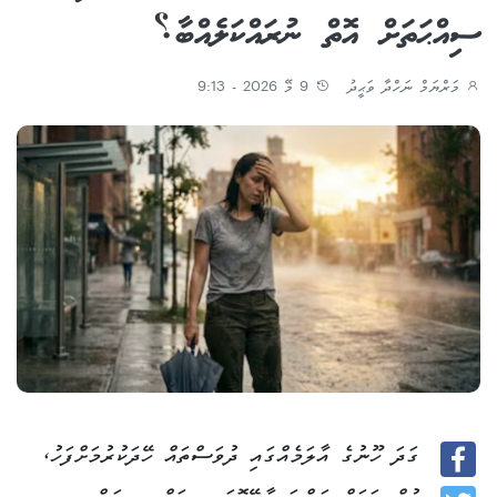
ސިއްޙަތަށް އޮތް ނުރައްކަލެއްބާ؟
މަރްޔަމް ނަހްދާ ވަޙީދު
9 މޭ 2026 - 9:13
ގަދަ ހޫނުގެ އާލަމެއްގައި ދުވަސްތައް ހޭދަކުރުމަށްފަހު،
Facebook