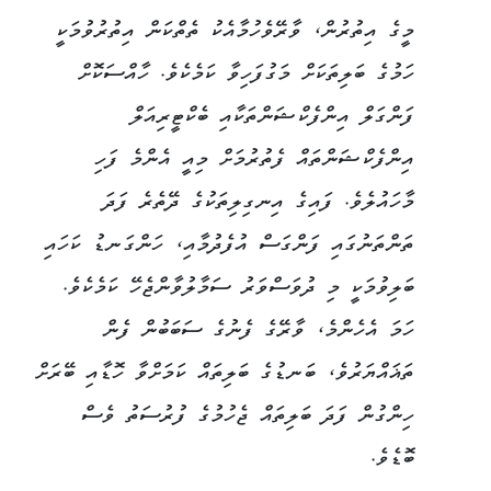
މީގެ އިތުރުން، ވާރޭވެހުމާއެކު ތެތްކަން އިތުރުވުމަކީ
ހަމުގެ ބަލިތަކަށް މަގުފަހިވާ ކަމެކެވެ. ހާއްސަކޮށް
ފަންގަލް އިންފެކްޝަންތަކާއި ބެކްޓީރިއަލް
އިންފެކްޝަންތައް ފެތުރުމަށް މިއީ އެންމެ ފަހި
މާހައުލެވެ. ފައިގެ އިނގިލިތަކުގެ ދޭތެރެ ފަދަ
ތަންތަނުގައި ފަންގަސް އުފެދުމާއި، ހަންގަނޑު ކަހައި
ބަލިވުމަކީ މި ދުވަސްވަރު ސަމާލުވާންޖެހޭ ކަމެކެވެ.
ހަމަ އެހެންމެ، ވާރޭގެ ފެނުގެ ސަބަބުން ފެން
ތަޣައްޔަރުވެ، ބަނޑުގެ ބަލިތައް ކަމަށްވާ ހޮޑާއި ބޭރަށް
ހިންގުން ފަދަ ބަލިތައް ޖެހުމުގެ ފުރުސަތު ވެސް
ބޮޑެވެ.