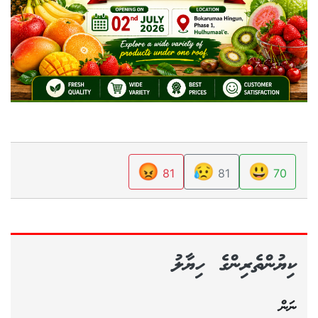
😡
😥
😃
81
81
70
ކިޔުންތެރިންގެ ހިޔާލު
ނަން