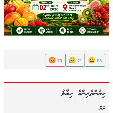
😡
😥
😃
73
71
85
ކިޔުންތެރިންގެ ހިޔާލު
ނަން