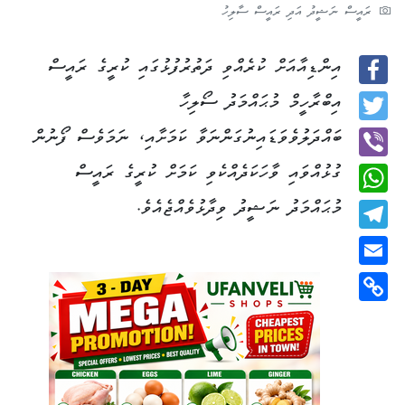
ރައީސް ނަޝީދު އަދި ރައީސް ސާލިހު
އިންޑިއާއަށް ކުރެއްވި ދަތުރުފުޅުގައި ކުރީގެ ރައީސް
Facebook
އިބްރާހީމް މުޙައްމަދު ސޯލިހާ
Twitter
ބައްދަލުވެވަޑައިނުގަންނަވާ ކަމަށާއި، ނަމަވެސް ފޯނުން
ގުޅުއްވައި ވާހަކަދެއްކެވި ކަމަށް ކުރީގެ ރައީސް
Viber
މުޙައްމަދު ނަޝީދު ވިދާޅުވެއްޖެއެވެ.
WhatsApp
Telegram
Email
Copy
Link