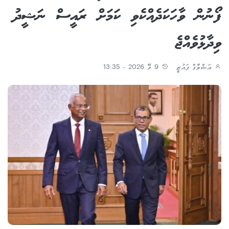
ފޯނުން ވާހަކަދެއްކެވި ކަމަށް ރައީސް ނަޝީދު
ވިދާޅުވެއްޖެ
އަޝްވާގް ފައުޒީ
9 މޭ 2026 - 13:35