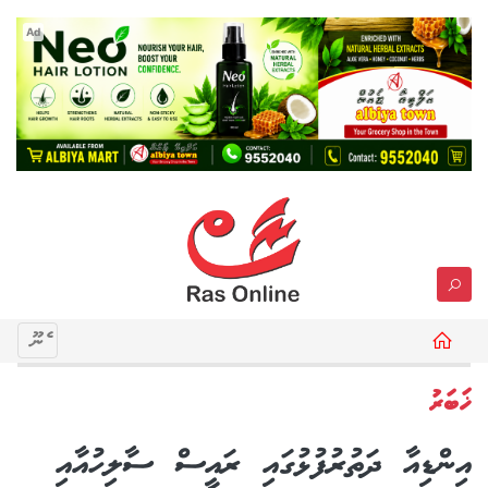
Ad
މެނޫ
ޚަބަރު
އިންޑިއާ ދަތުރުފުޅުގައި ރައީސް ސާލިހުއާއި