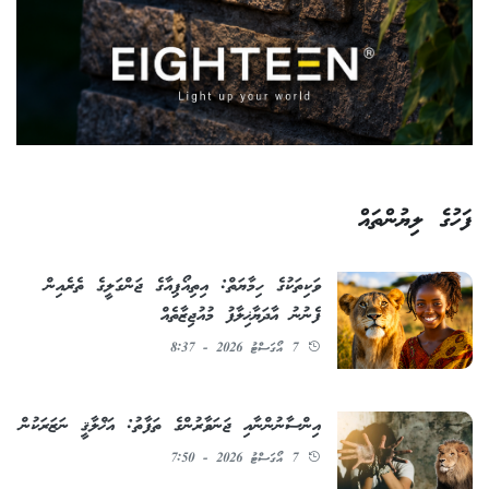
ފަހުގެ ލިޔުންތައް
ވަކިތަކުގެ ހިމާޔަތް: އިތިއޯޕިއާގެ ޖަންގަލީގެ ތެރެއިން
ފެނުނު އާދަޔާޚިލާފު މުއުޖިޒާތެއް
7 އޯގަސްޓު 2026 - 8:37
އިންސާނުންނާއި ޖަނަވާރުންގެ ތަފާތު: އަޚްލާޤީ ނަޒަރަކުން
7 އޯގަސްޓު 2026 - 7:50