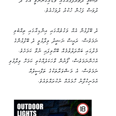
ރަސްމީ ދަތުރުފުޅެއްގައި ވަޑައިގެންނެވީ އޭގެ ދެ
ދުވަސް ފަހުން ހުކުރު ދުވަހުއެވެ.
ދެ ބޭފުޅުން އެއް ވަގުތެއްގައި އިންޑިއާގައި ތިއްބެވި
ނަމަވެސް، ރައީސް ނަޝީދު ވިދާޅުވީ ދެ ބޭފުޅުންގެ
މެދުގައި ބައްދަލުވުމެއް ބޭއްވިފައި ނުވާ ކަމަށެވެ.
އެހެންނަމަވެސް، ފޯނުން ވާހަކަދެއްކެވި ކަމަށް ވިދާޅުވި
ނަމަވެސް، އެ މަޝްވަރާތަކުގެ ތަފްސީލެއް
އެމަނިކުފާނު ހާމައެއް ނުކުރައްވައެވެ.