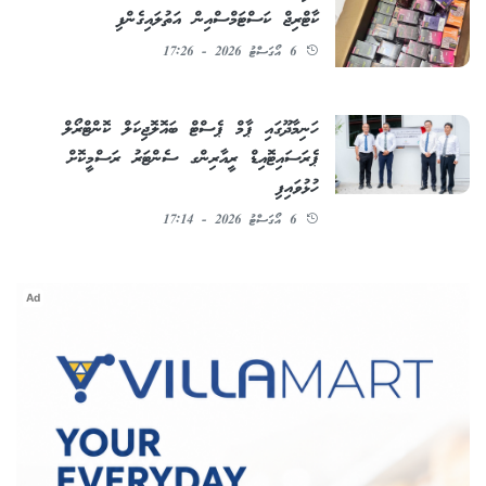
ކާޓްރިޖް ކަސްޓަމްސްއިން އަތުލައިގެންފި
6 އޯގަސްޓު 2026 - 17:26
ހަނިމާދޫގައި ޕާމް ޕެސްޓް ބައޮލޮޖިކަލް ކޮންޓްރޯލް
ޕެރަސައިޓޮއިޑް ރީއާރިންގ ސެންޓަރު ރަސްމީކޮށް
ހުޅުވައިފި
6 އޯގަސްޓު 2026 - 17:14
Ad