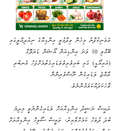
އެމަނިކުފާނު މިހެން ވިދާޅުވީ އިންޑިއާގެ ނިއުދިއްލީގައި
ބޭއްވި 10 ވަނަ އިންޑިއަން އޯޝަން ޑަޔަލޮގް
(އައިއޯޑީ) ގައި ބައިވެރިވެވަޑައިގަތުމަށްފަހު އެނބުރި
ރާއްޖެ ވަޑައިގެން ނޫސްވެރިންނާ
ވާހަކަދައްކަވަމުންނެވެ.
ރައީސް ނަޝީދު އިންޑިއާއަށް ވަޑައިގެންނެވީ މިދިޔަ
ބުދަ ދުވަހު ކަމަށްވާއިރު، ރައީސް ސޯލިހް އިންޑިއާއަށް