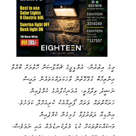
މީގެ އިތުރުން، އެމްޑީޕީގެ ޗެއާޕާސަން ހޮވުމަށް ބާއްވާ
އިންތިޚާބާ ގުޅޭގޮތުން ވާހަކަދައްކަވަމުން ރައީސް
ނަޝީދު ވިދާޅުވީ، އެމަނިކުފާނުގެ ކެމްޕެއިން
ހަރަކާތްތައް ވަރަށް ފޯރިއާއެކު ކުރިއަށްދާ ކަމަށެވެ.
އިންޑިއާ ދަތުރުފުޅާ ގުޅިގެން ކެމްޕެއިން
މަސައްކަތްތަކަށް ކުޑަ މެދުކެނޑުމެއް އައި ނަމަވެސް،