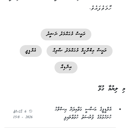
ހާމަވެފައެވެ.
ރައީސް މުޙައްމަދު ނަޝީދު
ރައީސް އިބްރާހީމް މުޙައްމަދު ޞާލިޙް
އެމްޑީޕީ
އިންޑިއާ
މި ލިޔުމާ ގުޅޭ
އެމްޑީޕީގެ އަސާސީ ގަވާއިދަށް އިސްލާހު
6 އޯގަސްޓު
ހުށަހެޅުމުގެ ފުރުސަތު ހުޅުވާލައިފި
2026 - 15:8