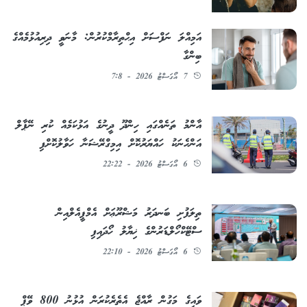
އަމިއްލަ ނަފްސަށް އިޙްތިރާމްކުރުން: މާނަވީ ދިރިއުޅުމެއްގެ
ބިންގާ
7 އޯގަސްޓު 2026 - 7:8
އާންމު ތަނެއްގައި ހިންދޫ ދީނުގެ އަޅުކަމެއް ކުރި ނޭޕާލް
އަންހެނަކު ހައްޔަރުކޮށް އިމިގްރޭޝަނާ ހަވާލުކޮށްފި
6 އޯގަސްޓު 2026 - 22:22
ތިލަފުށި ބަނދަރު މަޝްރޫޢަށް އެމްޕީއެލްއިން
ސްޓޭކްހޯލްޑަރުންގެ ޚިޔާލު ހޯދައިފި
6 އޯގަސްޓު 2026 - 22:10
ވައިގެ މަގުން ރާއްޖެ އެތެރެކުރަން އުޅުނު 800 ވޭޕް