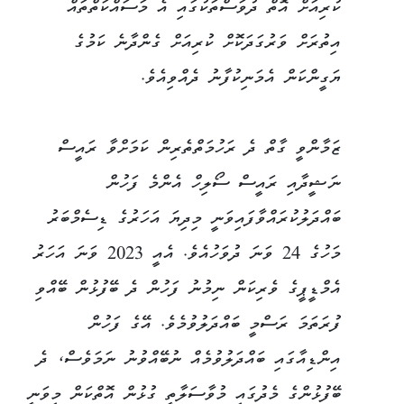
ކުރިއަށް އޮތް ދުވަސްތަކުގައި އެ މަސައްކަތްތައް
އިތުރަށް ވަރުގަދަކޮށް ކުރިއަށް ގެންދާނެ ކަމުގެ
ޔަގީންކަން އެމަނިކުފާނު ދެއްވިއެވެ.
ޒަމާންވީ ގާތް ދެ ރަހުމަތްތެރިން ކަމަށްވާ ރައީސް
ނަޝީދާއި ރައީސް ސޯލިހް އެންމެ ފަހުން
ބައްދަލުކުރައްވާފައިވަނީ މިދިޔަ އަހަރުގެ ޑިސެމްބަރު
މަހުގެ 24 ވަނަ ދުވަހުއެވެ. އެއީ 2023 ވަނަ އަހަރު
އެމްޑީޕީގެ ވެރިކަން ނިމުނު ފަހުން ދެ ބޭފުޅުން ބޭއްވި
ފުރަތަމަ ރަސްމީ ބައްދަލުވުމެވެ. އޭގެ ފަހުން
އިންޑިއާގައި ބައްދަލުވުމެއް ނުބޭއްވުނު ނަމަވެސް، ދެ
ބޭފުޅުންގެ މެދުގައި މުވާސަލާތީ ގުޅުން އޮތްކަން މިވަނީ