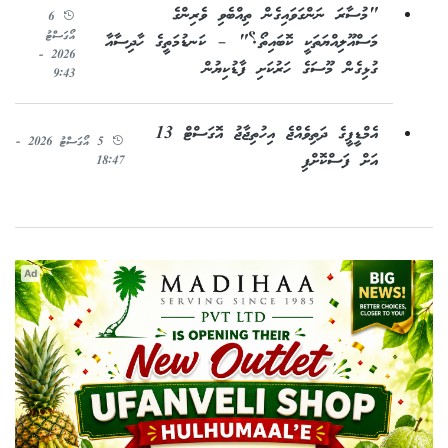
"މުސާރަ ނަންގަވައިގެން ތިއްބެވި ވެރިންގެ
6
އޯގަސްޓު
މަސްއޫލިއްޔަތަކީ ކޮބައިތޯ؟" – ކަނޑުމަތީގެ ހާދިސާއާ
2026 -
ގުޅިގެން މޫސަގެ ހަރުކަށި ފާޑުކިޔުން
9:43
އެމްޑީޕީގެ ދަތިވެއްޖެ އިހުތިޖާޖު އޮގަސްޓް 13
5 އޯގަސްޓު 2026 -
އަށް ފަސްކޮށްފި
18:47
Ad