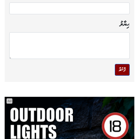
ޙިޔާލު
ފޮނުވާ
Ad