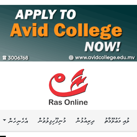
ލުއި މަޢުލޫމާތު
ދިރިއުޅުން
މުނިފޫހިފިލުވުން
އެހެނިހެން