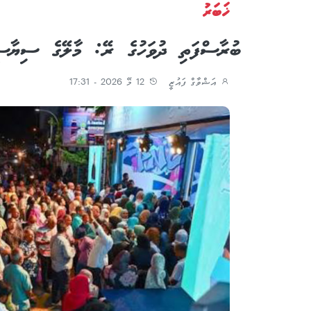
ޚަބަރު
ބުރާސްފަތި ދުވަހުގެ ރޭ: މާލޭގެ ސިޔާސީ
އަޝްވާގް ފައުޒީ
12 މޭ 2026 - 17:31