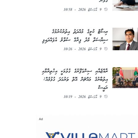
ގުޅުން
9 އޯގަސްޓު 2026 - 10:58
ރިސޯޓް ކުލީގެ މުއްދަތު އިތުރުކުރުމުގެ
ސިޔާސަތާ މެދު ފިރާގް ސުވާލު އުފައްދައިފި
9 އޯގަސްޓު 2026 - 10:26
ރާއްޖެއާއި ސިންގަޕޫރުގެ ގުޅުމަކީ އިހުތިރާމާއި
އިތުބާރުގެ މައްޗަށް އޮތް ވަރުގަދަ ގުޅުމެއް:
ރައީސް
9 އޯގަސްޓު 2026 - 10:19
Ad