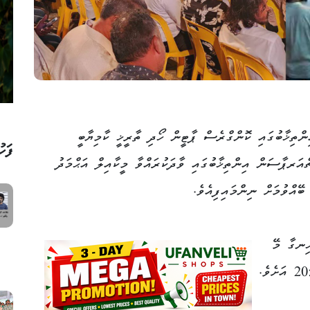
ިންތިޚާބުގައި ކޮންގްރެސް ޕާޓީން ހޯދި ތާރީޚީ ކާމިޔާބީ
ފަހު
ޗެއަރޕާސަން އިންތިޚާބުގައި ވާދަކުރައްވާ މީކާއިލް އަޙްމަދު
ޭއްވުމަށް ނިންމައިފިއެވެ.
ހިނގާ މޭ