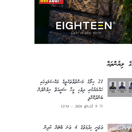
ގެ ލިޔުންތައް
21 ކިލޯގެ މަސްތުވާތަކެތީގެ މައްސަލައިގައި
ހައްޔަރުކުރި ދިވެހި މީހާ ޝަރީއަތް ނިމެންދެން
ބަންދުކޮށްފި
9 އޯގަސްޓު 2026 - 12:54
ވަޠަނީ ޚިދުމަތުގެ 4 ވަނަ ބެޗަށް ކުދިން