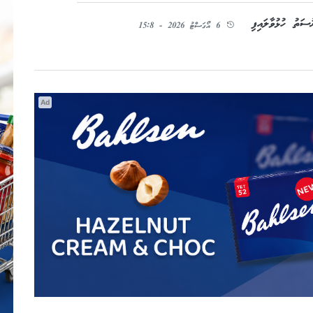
ސަތު ހުޅުވާލައިފި
6 އޯގަސްޓު 2026 - 15:8
Ad