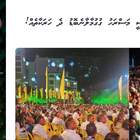
 މަސްރަހު ގުގުމާލާނެ ބޮޑު ދެ ހަރަކާތެއް!