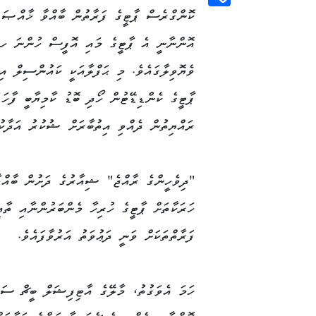
ކޮންގްރެސް ޕާޓީގެ ފަރާތުން ބާއްވާ ޚާއްޞަ 
Copy
Link
އޮންނާނީ އެ ޕާޓީގެ މައި އޮފީސް ހުންނަ ހ.
ވެޔޮވިލާގައެވެ. މި ޙަފްލާއަކީ ކައުންސިލް އިނ
ޕާޓީގެ ކެންޑިޑޭޓުން ހޯދި ބޮޑު ކާމިޔާބީ ފާހަގ
ރައްޔިތުން ދެއްވި އިތުބާރަށް ޝުކުރު އަދާކުރ
"ދިވެހީންގެ ރާއްޖެ" ޝިއާރުގެ ދަށުން ބާއްވ
ހަރަކާތަށް ޕާޓީގެ ހުރިހާ މެންބަރުންނާއި ތާއީ
ފަރާތްތަކަށް ވަނީ ދަޢުވަތު އަރުވާފައެވެ.
ހަމަ އެވަގުތު، މާލޭގެ އާޓިފިޝަލް ބީޗް ސަރަ