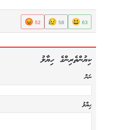
😡
😥
😃
52
58
63
ކިޔުންތެރިންގެ ހިޔާލު
ނަން
ޙިޔާލު