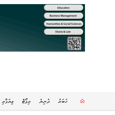
ޚަބަރު
ދުނިޔެ
ރިޕޯޓް
ވިޔަފާރި