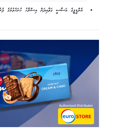
އެމްޑީޕީގެ އަސާސީ ގަވާއިދަށް އިސްލާހު ހުށަހެޅުމުގެ ފުރު