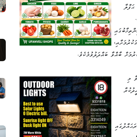
ޙަފްލާ
ްތިޚާބުގައި
ަކުރުމަށާއި،
ުމަށް ބާއްވާ ބައްދަލުވުމެކެވެ.
ާ މި
ދުކުރާ
ޙައްދުގައި