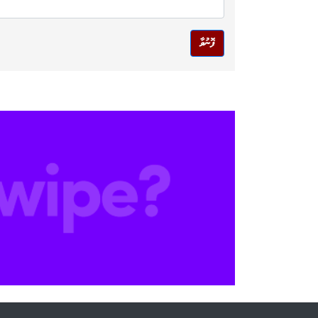
ފޮނުވާ