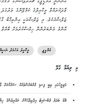
އޮންނާނީ އެމްޑީޕީގެ ޗެއަރޕާސަންގެ މަޤާމަށ
ވާދަކުރައްވާ މީކާއިލްގެ ކެމްޕޭންގެ ވަރުގަދަ
ޖަލްސާއެކެވެ. މި ޖަލްސާއަކީ އިންތިޚާބާ ގާތ
އާންމު މެންބަރުންނާ ހިއްސާކުރުމަށް ބާއްވާ ބ
އެމްޑީޕީ
މީކާއީލު އަހުމަދު ނަސީމް
މި ލިޔުމާ ގުޅޭ
މަޖިލީހުގައި ތިބީ ފިނޑި މެމްބަރުންތަކެއް؛ ސަރުކާރަށް ފާޑ
ބޮޑު ބަދަލު ވެބްސައިޓު އިފްތިތާހުކޮށް، ރައްޔިތުންގެ ހިޔާ