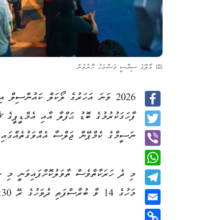
މާލޭގެ ސިޔާސީ މަސްރަހު ހޫނުވުން
2026 ވަނަ އަހަރުގެ ލޯކަލް ކައުންސިލް އ
Facebook
ފާހަގަކުރުމުގެ ބޮޑު ޙަފްލާ އާއި އެމްޑީޕީގެ 
Twitter
ނަސީމްގެ ކެމްޕޭން ޖަލްސާ އެއްވަގުތެއްގައި ބ
Viber
މި ދެ ހަރަކާތްވެސް ތާވަލުކޮށްފައިވަނީ މި 
WhatsApp
މަހުގެ 14 ވާ ބުރާސްފަތި ދުވަހުގެ ރޭ 20:30 އަށެވެ.
Telegram
Email