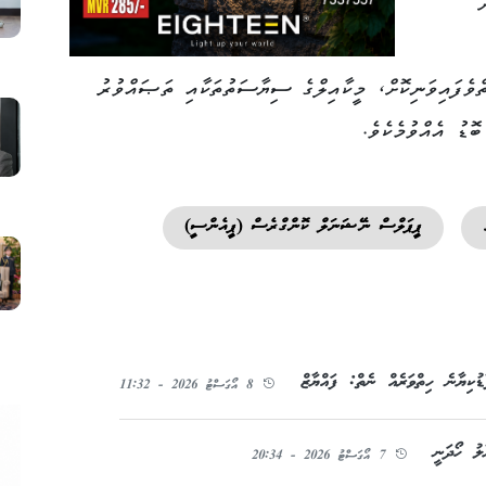
ް
ްވެފައިވަނިކޮށް، މީކާއިލްގެ ސިޔާސަތުތަކާއި ތަޞައްވުރު
ޮޑު އެއްވުމެކެވެ.
ޕީޕަލްސް ނޭޝަނަލް ކޮންގްރެސް (ޕީއެންސީ)
ުކިޔާނެ ހިތްވަރެއް ނެތް: ފައްޔާޒް
8 އޯގަސްޓު 2026 - 11:32
ލު ހޯދަނީ
7 އޯގަސްޓު 2026 - 20:34