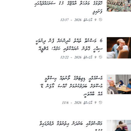
ހޮވުމުގެ މަރުހަލާ ރާއްޖޭގެ 13 ސަރަޙައްދެއްގައި
ފަށައިފި
9 އޯގަސްޓު 2026 - 12:37
6 މަސްނުވާ ތުއްތު ކުދިންނަށް ފެން ދިނުމަކީ
ސިއްހީ ގޮތުން ނުރައްކާތެރި ކަމެއް: އެޗްޕީއޭ
9 އޯގަސްޓު 2026 - 12:22
އެސްއެމްއީ ޑިޖިޓަލްގެ ލޯނުތައް އިސްލާމީ
އުސޫލަށް ބަދަލުކުރުމަށް ޚާއްޞަ 'އޯޕަން ޑޭ'
އެއް ބާއްވަނީ
9 އޯގަސްޓު 2026 - 11:6
މަޔޫސްވުމާއި ބަރުދަން އިތުރުވުމާ ދެމެދުގައިވާ