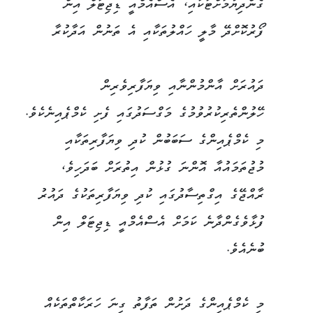
ގެންދިޔުމަށްޓަކައި، އެސްއެމްއީ ޑިޖިޓަލް އިން
ފޯރުކޮށްދޭ މާލީ ހައްލުތަކާއި އެ ތަނުން އަދާކުރާ
ދައުރަށް އާންމުންނާއި ވިޔަފާރިވެރިން
ހޭލުންތެރިކުރުވުމުގެ މަގްސަދުގައި ފެށި ކެމްޕެއިނެކެވެ.
މި ކެމްޕެއިންގެ ސަބަބުން ކުދި ވިޔަފާރިތަކާއި
މުޖުތަމައުއާ އޮންނަ ގުޅުން އިތުރަށް ބަދަހިވެ،
ރާއްޖޭގެ އިގްތިސާދުގައި ކުދި ވިޔަފާރިތަކުގެ ދައުރު
ފުޅާވެގެންދާނެ ކަމަށް އެސްއެމްއީ ޑިޖިޓަލް އިން
ބުނެއެވެ.
މި ކެމްޕެއިންގެ ދަށުން ތަފާތު ގިނަ ހަރަކާތްތަކެއް