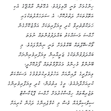
ހިންގުމަށް ވަނީ ރޭވިފައެވެ. އެގޮތުން ރާއްޖޭގެ އެކި
އަތޮޅުތަކަށް ދަތުރުކޮށް، އެ ސަރަހައްދުތަކުގައި
ހަރަކާތްތެރިވާ ކުދި ވިޔަފާރިތަކަށް އަމާޒުކޮށްގެން
ހާއްސަ މަސައްކަތު ބައްދަލުވުންތައް ނުވަތަ
ވޯކްޝޮޕްތައް ބޭއްވުމަށް ވަނީ ނިންމާފައެވެ. މި
ބައްދަލުވުންތަކުގެ ޒަރީއާއިން ވިޔަފާރިވެރިންނަށް
ބޭނުންވާ މުހިންމު މައުލޫމާތުތައް ފޯރުކޮށްދީ،
ވިޔަފާރީގެ ދާއިރާއަށް އަހުލުވެރިކުރުވުމުގެ މަސައްކަތް
ކުރިއަށްދާނެއެވެ. މީގެ އިތުރުން، ކުދި ވިޔަފާރިވެރިންގެ
ތަޖުރިބާތައް ހިއްސާކުރުމަށް ހާއްސަ ޕޮޑްކާސްޓް
ސިލްސިލާއެއް ވެސް މި ކެމްޕެއިންގެ ދަށުން ކުރިއަށް