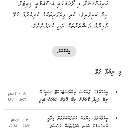
ކުރިއަށްގެންދާ މި ފޯރަމްގައި އެސްއެމްއީ ޑިޖިޓަލް
އިން ބައިވެރިވެ، ކުދި ވިޔަފާރިތަކުގެ ކުރިއެރުމާ ގުޅޭ
މުހިންމު މަޝްވަރާތައް ދަނީ ކުރަމުންނެވެ.
ބީއެމްއެލް
މި ލިޔުމާ ގުޅޭ
ބީއެމްއެލްގެ ފޮރެކްސް އިންވެސްޓްމަންޓް ސްކީމުން
5 އޯގަސްޓު
ލިބޭ ފައިދާ ޑޮލަރުން ލިބޭ ގޮތަށް ހަމަޖައްސައިފި
2026 - 13:1
ބީއެމްއެލްގެ ހިންގުން ހަރުދަނާކުރުމަށް އިދާރީ
4 އޯގަސްޓު
އޮނިގަނޑަށް ބޮޑެތި ބަދަލުތަކެއް ގެނެސްފި
2026 - 12:58