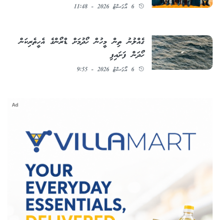
6 އޯގަސްޓު 2026 - 11:48
ގެއްލުނު ތިން މީހުން ހޯދުމަށް ޑްރޯންގެ އެހީތެރިކަން
ހޯދަން ފަށައިފި
6 އޯގަސްޓު 2026 - 9:55
Ad