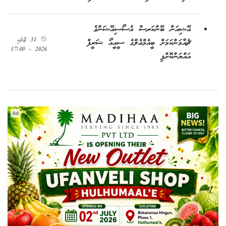
އޭޝިއަން ބޭންކަރސް އެސޯސިއޭޝަންގެ
31 ޖުލައި
ޗެއާމަންކަމަށް ބީއެމްއެލްގެ ސީއީއޯ ޝަރީފް
2026 - 17:40
އައްޔަންކޮށްފި
Ad