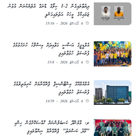
ދިރުވާލައިގެން 1.2 ކިލޯގެ ޑްރަގް އެތެރެކުރަން އުޅުނު
ޖަމައިކާގެ މީހަކު އަތުލައިގަނެފި
6 އޯގަސްޓު 2026 - 15:16
އެމްޑީޕީގެ އަސާސީ ގަވާއިދަށް އިސްލާހު ހުށަހެޅުމުގެ
ފުރުސަތު ހުޅުވާލައިފި
6 އޯގަސްޓު 2026 - 15:8
އެމްއެމްއޭގެ އިންޓާންޝިޕް ޕްރޮގްރާމަށް ކުރިމަތިލުމުގެ
ފުރުސަތު ހުޅުވާލައިފި
6 އޯގަސްޓު 2026 - 14:59
ލ. މާމެންދޫ ކަނބަލުންނަށް ޚާއްޞަކޮށްގެން ހިންގި
"މޫދު ކަސްރަތު" ޕްރޮގްރާމް ނިންމާލައިފި