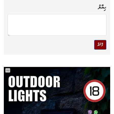
ޙިޔާލު
ފޮނުވާ
Ad