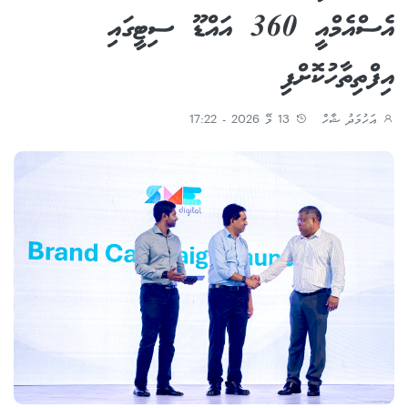
އެސްއެމްއީ 360 އައްޑޫ ސިޓީގައި
އިފްތިތާހުކޮށްފި
އަހުމަދު ޝާހް
13 މޭ 2026 - 17:22