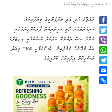
އެސްއެމްއީ ޑިޖިޓަލް އިފްތިތާޙްކުރުން
ރާއްޖޭގެ ކުދި އަދި މެދުފަންތީގެ ވިޔަފާރިތައް
Facebook
ކުރިއެރުވުމަށް މާލީ އެހީތެރިކަން ފޯރުކޮށްދިނުމުގައި
Twitter
އެންމެ އިސް ދައުރެއް އަދާކުރާ އެސްއެމްއީ ޑިޖިޓަލްގެ
އައު ބްރޭންޑް ކެމްޕެއިން "އެސްއެމްއީ 360" މިއަދު
Viber
ރަސްމީކޮށް އިފްތިތާހު ކޮށްފިއެވެ.
WhatsApp
Telegram
Email
Copy
Link