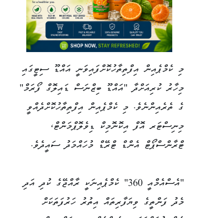
މި ކެމްޕެއިން އިފްތިތާހުކޮށްފައިވަނީ އައްޑޫ ސިޓީގައި
މިހާރު ކުރިއަށްދާ "އައްޑޫ ބިޒްނަސް ޑައިލޮގް ފޯރަމް"
ގެ ތެރެއިންނެވެ. މި ކެމްޕެއިން އިފްތިތާހުކޮށްދެއްވީ
މިނިސްޓަރ އޮފް އިކޮނޮމިކް ޑިވެލޮޕްމަންޓް،
ޓްރާންސްޕޯޓް އެންޑް ޓްރޭޑް މުހައްމަދު ސައީދެވެ.
"އެސްއެމްއީ 360" ކެމްޕެއިނަކީ ރާއްޖޭގެ ކުދި އަދި
މެދު ފަންތީގެ ވިޔަފާރިތައް އިތުރު ހަރުފަތަކަށް