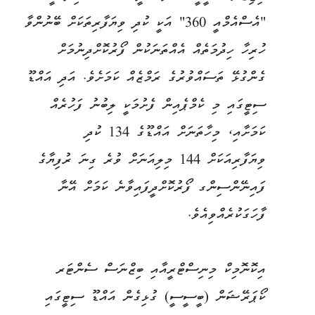
"އެސްއެމްއީ 360" އަކީ ކުދި ވިޔަފާރިތަކަށް ބޭނުންވާ
ހުރިހާ ހިދުމަތެއް އެއްތަނަކުން ފޯރުކޮށްދިނުމަށް
ގެންގުޅޭ ތަސައްވުރުގެ ރަމްޒެއް ކަމަށެވެ. އަދި އައްޑޫ
ސިޓީގައި މި ކެމްޕެއިން ފެށުމަކީ ލިބުނު ފަހުރެއް
ކަމަށާއި، މިހާތަނަށް އައްޑޫގެ 134 ކުދި
ވިޔަފާރިއަކަށް 144 މިލިއަނަށް ވުރެ ގިނަ ރުފިޔާގެ
ފައިނޭންސިންގ ފޯރުކޮށްދީފައިވާނެ ކަމަށް އޭނާ
ފާހަގަކުރެއްވިއެވެ.
އިކޮނޮމިކް މިނިސްޓްރީއާއި ބިޒްނަސް ސެންޓަރ
ކޯޕަރޭޝަން (ބީސީސީ) ގުޅިގެން އައްޑޫ ސިޓީގައި