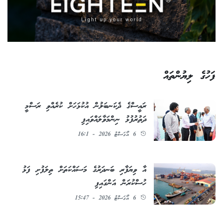
ފަހުގެ ލިޔުންތައް
ރައީސްގެ ދެކަނބަލުން އުކުޅަހަށް ކުރެއްވި ރަސްމީ
ދަތުރުފުޅު ނިންމަވާލައްވައިފި
6 އޯގަސްޓު 2026 - 16:1
އާ ވިޔަފާރި ބަނދަރުގެ މަސައްކަތަށް ތިލަފުށި ފަޅު
ހުސްކުރަން އަންގައިފި
6 އޯގަސްޓު 2026 - 15:47