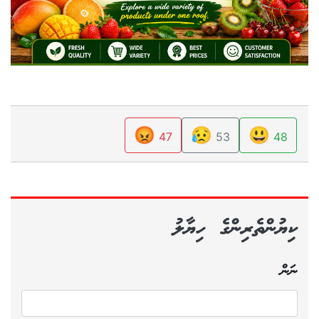
😡
😥
😃
47
53
48
ކިޔުންތެރިންގެ ހިޔާލު
ނަން