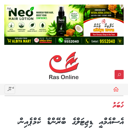
Ad
މެނޫ
ޚަބަރު
އެސްއެމްއީ ޑިޖިޓަލްގެ ބްރޭންޑް ކެމްޕެއިން،