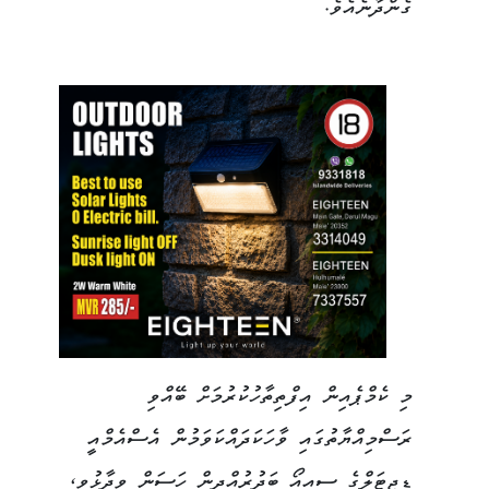
ގެންދާނެއެވެ.
މި ކެމްޕެއިން އިފްތިތާހުކުރުމަށް ބޭއްވި
ރަސްމިއްޔާތުގައި ވާހަކަދައްކަވަމުން އެސްއެމްއީ
ޑިޖިޓަލްގެ ސީއީއޯ ބަދުރުއްދީން ހަސަން ވިދާޅުވީ،