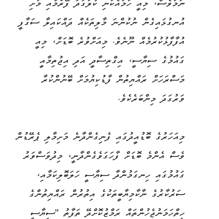
ނަމަވެސް، މިއީ ހަމައެކަނި ކުލަގަދަ ފޭރާމާއި މަށި
އުނގުޅައިގެން ނުކުންނަ މާލިތަކެއް ދައްކައިލާ ސަގާފީ
އުފާފާޅުކުރުމެއް ނޫނެވެ. މިއަށްވުރެ ބޮޑަށް، މިއީ
ގައުމުގެ ސިޔާސީ، އިގްތިސާދީ އަދި އިޖުތިމާއީ
މަސްރަހަށް ރައްޔިތުން ފާޑުކިޔުމަށް ބޭނުންކުރާ
ވަރުގަދަ މިންބަރެކެވެ.
މިއަހަރުގެ ބޮޑުއީދުގައި ފެނިގެންދާނެ މަށިމާލި ޕެރޭޑުން
ވެސް އެންމެ ބޮޑަށް ފާހަގަވެގެންދާނީ، މިދުވަސްވަރު
ގައުމުގައި ހިނގަމުންދާ ސިޔާސީ ހަލަބޮލިކަމާއި،
ސަރުކާރުގެ ނާކާމިޔާބީތަކުގެ އިތުރުން ރައްޔިތުންގެ
ހިތްހަމަނުޖެހުންތައް ރަމްޒުކޮށްދޭ ތަފާތު "ސިޔާސީ