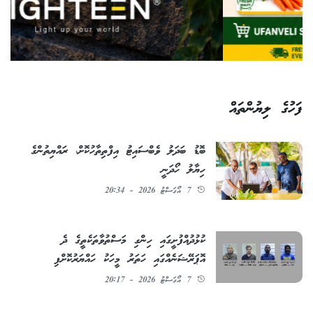
ފަހުގެ ލިޔުންތައް
ބޮޑު ބަދަލު ވެބްސައިޓު އިފްތިތާހުކޮށް، ރައްޔިތުންގެ
ހިޔާލު ހޯދަނީ
7 އޯގަސްޓު 2026 - 20:34
ކުޅުދުއްފުށީގައި ހިންގި މަސްތުވާތަކެތީގެ ދެ
އޮޕަރޭޝަނެއްގައި ހަތަރު މީހަކު ހައްޔަރުކޮށްފި
7 އޯގަސްޓު 2026 - 20:17