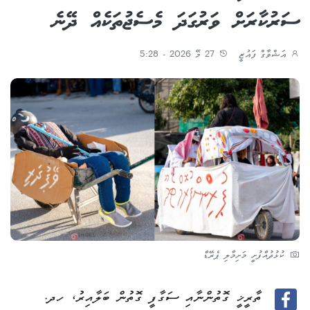
ސަރުކާރަށް ވަރުގަދަ މެސެޖުތަކެއް ދޭނެ
އަޝްވާގް ފައުޒީ
27 މޭ 2026 - 5:28
ކުޅުދުއްފުށީ މަށިމާލި ޕެރޭޑް
ތާރީޚީ ގޮތުންނާއި ސަގާފީ ގޮތުން ބަލާއިރު، ހދ.