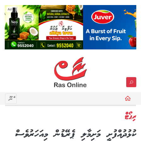
Ad
މެނޫ
ރިޕޯޓް
ކުޅުދުއްފުށީ މަށިމާލި ޕެރޭޑުން މިއަހަރުވެސް