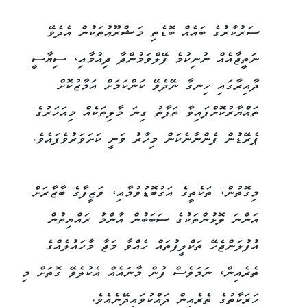
ސަރުކާރުގެ ބައެއް ބޮޑެތި މަޝްރޫޢުތަކުން އެދެވޭ
ނަތީޖާއެއް ނުނިކުމެ ފޭލްވަމުންދާ ދިއުމާއި، ސިޔާސީ
ދާއިރާގައި ހިނގާ ނޭދެވޭ ކަންކަމަށް އަމާޒުކޮށް
ތައްޔާރުކޮށްފައިވާ ތަފާތު ގިނަ މާލިތަކެއް މިއަހަރުގެ
ޕެރޭޑުން ފެންނާނެކަން މިހާރު ވަނީ ކަށަވަރުވެފައެވެ.
މިގޮތުން، ތަކެތީގެ އަގުބޮޑުވުމާއި، ވަޒީފާގެ ބާޒާރަށް
އަންނަ ލޮޅުންތަކުގެ ސަބަބުން އާންމު ރައްޔިތުން
އުފުލަންޖެހޭ ތަކްލީފުތައް ހެއްވާ މަޖާ މާހައުލެއްގެ
ތެރެއިން، ނަމަވެސް ފުން މާނައެއް އެކުލެވޭ ގޮތަށް މި
ހަރަކާތުގެ ތެރެއިން ދައްކުވައިދޭނެއެވެ.