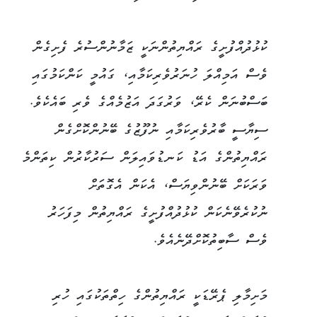
ކުޅުދުއްފުށީގެ ރައްޔިތުންނަކީ ޒަމާނުންސުރެ ފެށިގެން
ވެސް އަމިއްލަ ހުނަރުވެރިކަމާއި، ގައުމީ ކަންކަމުގައި
ބަސްބުނަން ކެރޭ، ވަރުގަދަ އަޒުމެއްގެ ވެރި ބައެކެވެ.
ސިޔާސީ ބާރުވެރިކަމާއި ނުފޫޒުގެ ބޭނުންކޮށްގެން
ރައްޔިތުންގެ އަޑު ކަނޑުވައިލަން ސަރުކާރުން ކިތަންމެ
ވަރަކަށް ބޭނުންވިޔަސް، އެކަން އެގޮތަށް
ނުކުރެވޭނެކަން ކުޅުދުއްފުށީގެ ރައްޔިތުން މިފަހަރު
ވެސް ސާބިތުކޮށްދޭނެއެވެ.
މަށިމާލި ޕެރޭޑަކީ ރައްޔިތުންގެ ހިތްތަކުގައި ހުރި