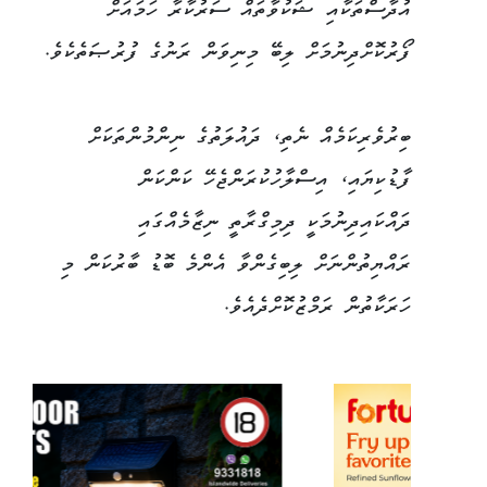
އުދާސްތަކާއި ޝަކުވާތައް ސަރުކާރާ ހަމައަށް
ފޯރުކޮށްދިނުމަށް ލިބޭ މިނިވަން ރަނުގެ ފުރުޞަތެކެވެ.
ބިރުވެރިކަމެއް ނެތި، ދައުލަތުގެ ނިންމުންތަކަށް
ފާޑުކިޔައި، އިސްލާހުކުރަންޖެހޭ ކަންކަން
ދައްކައިދިނުމަކީ ދިމިގްރާތީ ނިޒާމެއްގައި
ރައްޔިތުންނަށް ލިބިގެންވާ އެންމެ ބޮޑު ބާރުކަން މި
ހަރަކާތުން ރަމްޒުކޮށްދެއެވެ.