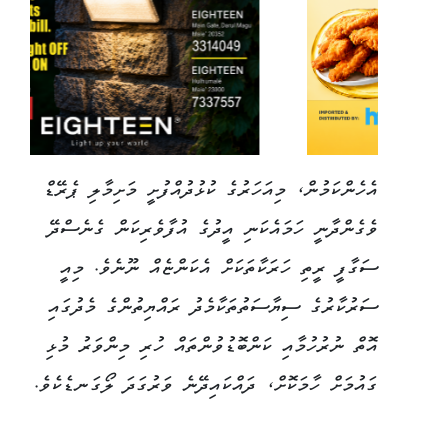
އެހެންކަމުން، މިއަހަރުގެ ކުޅުދުއްފުށީ މަށިމާލި ޕެރޭޑް
ވެގެންދާނީ ހަމައެކަނި އީދުގެ އުފާވެރިކަން ގެނެސްދޭ
ސަގާފީ ރީތި ހަރަކާތަކަށް އެކަންޏެއް ނޫނެވެ. މިއީ
ސަރުކާރުގެ ސިޔާސަތުތަކާމެދު ރައްޔިތުންގެ މެދުގައި
އޮތް ނުރުހުމާއި ކަންބޮޑުވުންތައް ހުރި މިންވަރު މުޅި
ގައުމަށް ހާމަކޮށް، ދައްކައިދޭނެ ވަރުގަދަ ލޯގަނޑެކެވެ.