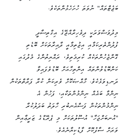
ބަޖެޓްތައް" ނުވަތަ ހުށަހެޅުންތަކެވެ.
މިދުވަސްވަރަކީ ދިވެހިރާއްޖޭގެ އިގްތިސާދީ
ފުދުންތެރިކަމާއި އިޖުތިމާއީ ދާއިރާތަކަށް ބޮޑެތި
ގޮންޖެހުންތަކެއް ކުރިމަތިވެ، ރައްޔިތުންގެ މެދުގައި
ކަންބޮޑުވުންތައް އިންތިހާއަށް ބޮޑުވެފައިވާ
ދަނޑިވަޅެކެވެ. ޚާއްޞަކޮށް ވެރިކަން ކުރާ ފަރާތްތަކުން
ނިންމާ ބައެއް ނިންމުންތަކާއި، ފަހުން އެ
ނިންމުންތަކުން ފަސްއެނބުރި ހާލަތު ބަދަލުކުރާ
"އުނބަށްޖަހާ" އުސޫލުތަކަށް މި ޕެރޭޑްގެ ޒަރީޢާއިން
ވަރަށް ސާފުކޮށް ފާޑުކިޔާނެއެވެ.