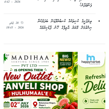
2026 - 4:42
ފަނާވެދާނެ!
ތިލަފުށީގެ ކުނިތަކެއް ކުނބުރުދޫއަށް ބަދަލުކުރާ
28 ޖުލައި
ނިންމުމަށް މޭޔަރު އާތިފްގެ ހޫނު ފާޑުކިޔުމެއް
2026 - 18:45
Ad