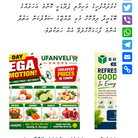
Facebook
ކުޅުދުއްފުށީގެ މަށިމާލި ޕެރޭޑަކީ ކޮންމެ އަހަރެއްގެ
Twitter
ބޮޑުއީދާ ދިމާކޮށް މުޅި ރާއްޖޭގެ ސަމާލުކަން އަތުލާ
އެންމެ ފާހަގަކޮށްލެވޭ އެއް ހަރަކާތެވެ.
Viber
WhatsApp
Telegram
Email
Copy
Link