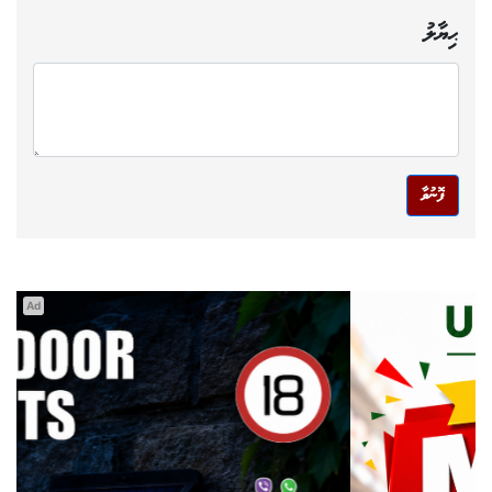
ޙިޔާލު
ފޮނުވާ
Ad