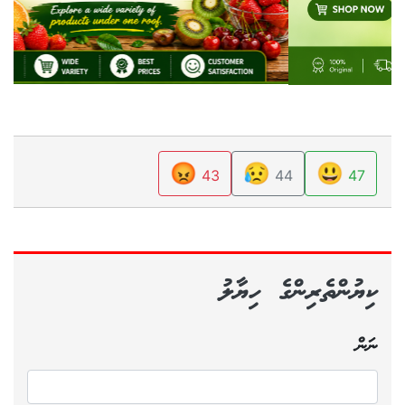
😡
😥
😃
43
44
47
ކިޔުންތެރިންގެ ހިޔާލު
ނަން