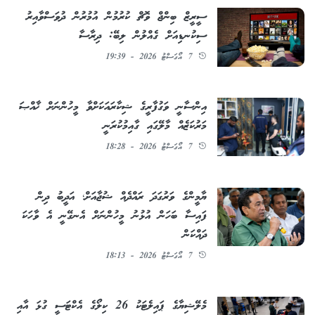
ސީރީޒް ބިންޖް ވޮޗް ކުރުމުން އުމުރުން ދުވަސްވާއިރު
ސިކުނޑިއަށް ގެއްލުން ލިބޭ: ދިރާސާ
7 އޯގަސްޓު 2026 - 19:39
އިންސާނީ ވަގުފާރީގެ ޝިކާރައަކަށްވާ މީހުންނަށް ޚާއްޞަ
މަރުކަޒެއް މާލޭގައި ގާއިމުކުރަނީ
7 އޯގަސްޓު 2026 - 18:28
ޔާމީންގެ ވަރުގަދަ ރައްދެއް ޝުޖާއަށް؛ އަދީބު ދިން
ފައިސާ ބަހަން އުޅުނު މީހުންނަށް އެނގޭނީ އެ ވާހަކަ
ދައްކަން
7 އޯގަސްޓު 2026 - 18:13
މެލޭޝިޔާގެ ޕައިލެޓަކު 26 ކިލޯގެ އެކްޓަސީ ގުޅަ އާއި