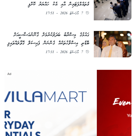
މެތައެމްފަޓަމިން އާއި އެކު ހައްޔަރު ކޮށްފި
7 އޯގަސްޓު 2026 - 17:51
ގައުމުގެ މިސްރާބު ބަދަލުކުރުމަށް ގާނޫނުއަސާސީއަށް
ބޮޑެތި އިސްލާހުތަކެއް ގެންނަން ފައިސަލް ގޮވާލައްވައިފި
7 އޯގަސްޓު 2026 - 17:31
Ad