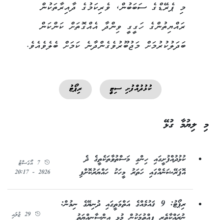
މި ޕެރޭޑްގެ ސަބަބުން، ވެރިކަމުގެ ދާއިރާތަކުން
ރައްޔިތުންގެ ހަގީގީ ވިންދާ އެއްގޮތަށް ކަންކަން
ބަދަލުކުރުމަށް މަޖުބޫރުވެގެންދާނެ ކަމަށް ބެލެވެއެވެ.
ކުޅުދުއްފުށި ސިޓީ
ރިޕޯޓު
މި ލިޔުމާ ގުޅޭ
ކުޅުދުއްފުށީގައި ހިންގި މަސްތުވާތަކެތީގެ ދެ
7 އޯގަސްޓު
އޮޕަރޭޝަނެއްގައި ހަތަރު މީހަކު ހައްޔަރުކޮށްފި
2026 - 20:17
ރިޕޯޓު: 9 ޤައުމެއްގެ އަތްމަތީގައި ދުނިޔޭގެ ނިމުން:
29 ޖުލައި
ނުރައްކާތެރި ފިއްތުމަކުން މުޅި އިންސާނިއްޔަތު