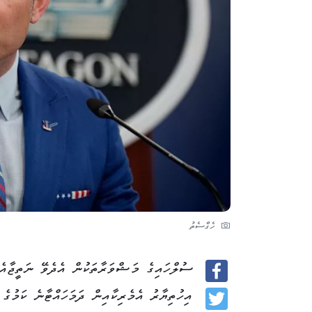
ހެގްސެތު
ސުލްހައިގެ މަޝްވަރާތަކުން އެދެވޭ ނަތީޖާއެއ
Facebook
އިހުތިޔާރު އެމެރިކާއިން ދަމަހައްޓާނެ ކަމުގ