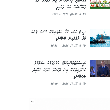
އުފަންވެލި ފިހާރަތަކުން ތިން ދުވަހުގެ މެގަ
ޕްރޮމޯޝަން އެއް ފަށައިފި
6 އޯގަސްޓު 2026 - 17:5
ސީ-ޓު-އެއަރ ކާގޯ މެދުވެރިކޮށް 633 ޓަނުގެ
މުދާ ރާއްޖެއިން ބޭރުކޮށްފި
6 އޯގަސްޓު 2026 - 16:53
ރައީސުލްޖުމްހޫރިއްޔާގެ ހުއްދައާއެކު ސަރުކާރު
ކުންފުނިތަކަށް ބިން ދޫކުރެވޭ ގޮތަށް ގަވާއިދު
ބަދަލުކޮށްފި
6 އޯގަސްޓު 2026 - 16:40
Ad