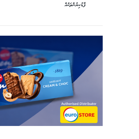
ފާޑުކިޔުންތަކެއް