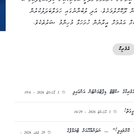
ވަގުތުން ދޫކޮށްލުމަށެވެ. އަދި ލުބުނާނުގައި ހަމަލާބަދަލުކުރުން
ަށް އައުމަށް އީރާނުން ހުށަހަޅާ މުހިންމު ޝަރުތެކެވެ.
އެމެރިކާ
މެރިކާގެ ސްޓޭޓް ޑިޕާޓްމަންޓުން އަންގައިފި
1 އޯގަސްޓު 2026 - 19:6
ީގަތް!
1 އޯގަސްޓު 2026 - 16:29
 ކޮށްލައިފި!" — ނަތަންޔާހޫއަށް ޓްރަމްޕްގެ
29 ޖުލައި 2026 -