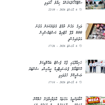
ސްޓޭކްހޯލްޑަރުންގެ ޚިޔާލު ހޯދައިފި
6 އޯގަސްޓު 2026 - 22:10
ވައިގެ މަގުން ރާއްޖެ އެތެރެކުރަން އުޅުނު
800 ވޭޕް ކާޓްރިޖް ކަސްޓަމްސްއިން
އަތުލައިގެންފި
6 އޯގަސްޓު 2026 - 17:26
ހަނިމާދޫގައި ޕާމް ޕެސްޓް ބައޮލޮޖިކަލް
ކޮންޓްރޯލް ޕެރަސައިޓޮއިޑް ރީއާރިންގ ސެންޓަރު
ރަސްމީކޮށް ހުޅުވައިފި
6 އޯގަސްޓު 2026 - 17:14
ކާބޯތަކެތީގެ އަގުތައް އާދަޔާޚިލާފަށް ހެޔޮކޮށް،