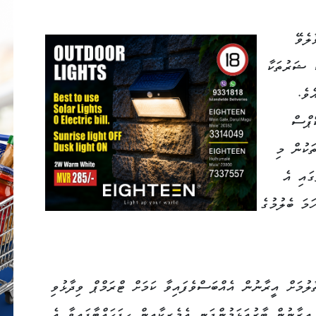
ލެވޭ
ް ޝަރުތަކާ
ވެ.
ޕްސް
ަކުން މި
ގައި އެ
ަމަ ބެލުމުގެ
ލުމަށް އީރާނުން އެއްބަސްވެފައިވާ ކަމަށް ޓްރަމްޕް ވިދާޅުވި
އީރާނުން ބާރުއަޅަމުންދަނީ އެމެރިކާއިން ހިފަހައްޓާފައިވާ އެ