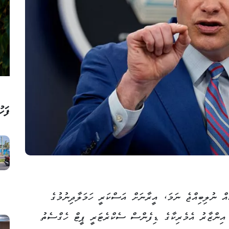
ފަހު
ް ނުލިބިއްޖެ ނަމަ، އީރާނަށް އަސްކަރީ ހަމަލާދިނުމުގެ
ެ އިންޒާރު އެމެރިކާގެ ޑިފެންސް ސެކްރެޓަރީ ޕީޓް ހެގްސެތު