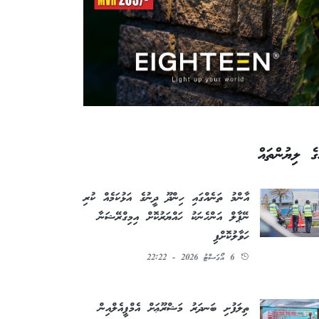
ގެ ލިޔުންތައް
އާންމު ތަނެއްގައި ހިންދޫ ދީނުގެ އަޅުކަމެއް ކުރި
ނޭޕާލް އަންހެނަކު ހައްޔަރުކޮށް އިމިގްރޭޝަނާ
ހަވާލުކޮށްފި
6 އޯގަސްޓު 2026 - 22:22
ތިލަފުށި ބަނދަރު މަޝްރޫޢަށް އެމްޕީއެލްއިން