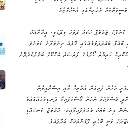
ަސީލަތްތައް އެމެރިކާގައި އެބަހުއްޓެވެ.
ޮނަލްޑް ޓްރަމްޕް ހުކުރު ދުވަހު ވިދާޅުވީ، އީރާނާއެކު
 ބާއްވާ ބައްދަލުވުމެއްގައި ގޮތެއް ނިންމަވާނެ ކަމަށެވެ.
ކްލިއާ ހަތިޔާރު ހޯދުމުގެ ފުރުސަތު އެއްކޮށް ބަންދުކުރެވޭނެ
އަރީ މަހުން ފެށިގެން އެމެރިކާ އާއި އިސްރާއީލުން
ްދީ މަސްލަހަތު ނުހަނު ގޯސްވެފައިވާ ދަނޑިވަޅެއްގައެވެ.
ނުން ގިނަ ބަޔަކު މަރުވެފައިވާއިރު، ހޮރްމުޒް ކަނޑުއޮޅި
ޒާރަށް ވަނީ ބޮޑެތި ލޮޅުންތަކެއް އަރާފައެވެ.