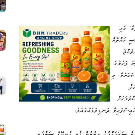
ް' ގައި
ސީ ހައްލެއް
ވެއްޖެ
ް ފެށުމުގެ
ކަމަށެވެ. މި
ދާ
ވުމަކަށް
ައިސްފައިވާ ދަނޑިވަޅެއްގައެވެ.
 އެ ސަރަހައްދުގެ އިތުރުން މުޅި ދުނިޔޭގެ ސަލާމަތީ