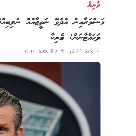
ދުނިޔެ
މަޝްވަރާއިން އެދެވޭ ނަތީޖާއެއް ނުލިބިއްޖ
ދަމަހައްޓާނަން: އެމެރިކާ
އަހުމަދު ޝާހް އަލީ
31 މޭ 2026 - 13:47