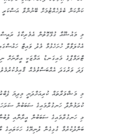
ކަންކަން ބެލެހެއްޓުމަށް ބޭނުންވާ އަސްކަރީ ވ
މި މައުޟޫއާ ގުޅޭގޮތުން އެމެރިކާގެ ރައީސް ޑ
އެކުލަވާލާ ހުށަހެޅުމާ މެދު ވައިޓް ހައުސްގައި
ޓްރަމްޕްގެ މައިގަނޑު އަމާޒަކީ އީރާނަށް ނިއު
ފަދަ ވަރުގަދަ އެއްބަސްވުމެއް ޤާއިމުކުރުމެވެ.
މި މަޝްވަރާތައް ކުރިއަށްދަނީ މިދިޔަ ފެބްރު
ކުރަމުންދާ ހަނގުރާމައިގެ ސަބަބުން ސަރަހައ
މި ހަނގުރާމައިގެ ސަބަބުން އީރާނާއި ލުބުނާ
ބަންދުކުރުމާ ގުޅިގެން ދުނިޔޭގެ ހަކަތައިގެ ބާ