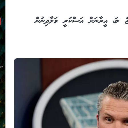
ެ ނަމަ، އީރާނަށް އަސްކަރީ ހަމަލާދިނުން