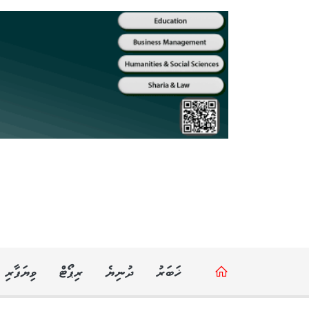
ޚަބަރު
ދުނިޔެ
ރިޕޯޓް
ވިޔަފާރި