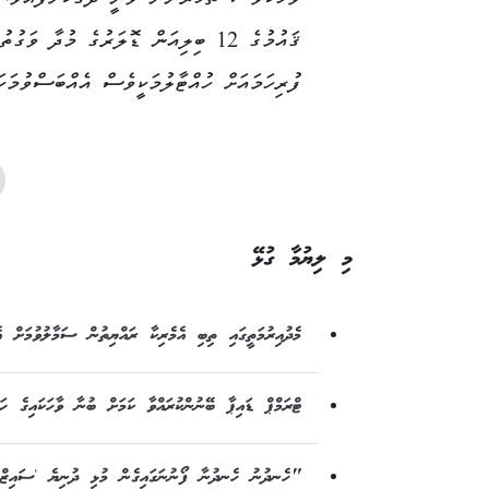
ޤައުމުގެ 12 ބިލިއަން ޑޮލަރުގެ މުދާ 
ފުރިހަމައަށް ހުއްޓާލުމަކީވެސް އެއްބަސްވުމަކ
މި ލިޔުމާ ގުޅޭ
މެދުއިރުމަތީގައި ތިބި އެމެރިކާ ރައްޔިތުން ސަމާލުވުމަށް އެ
ޓްރަމްޕް ޑައިޕާ ބޭނުންކުރައްވާ ކަމަށް ބުނާ ވާހަކައިގެ ހަގ
"ހެނދުނު ހެނދުނާ ފޯނުނަގައިގެން މުޅި ދުނިޔެ 'ސައިޒް'