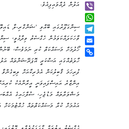
Twitter
އަލުން ދެއްވައިފިއެވެ.
Viber
ސިންގަޕޫރުގައި ބޭއްވި 'ޝަންގްރި-ލާ ޑައިލޮގ
WhatsApp
ވާހަކަދައްކަވަމުން ހެގްސެތު ވިދާޅުވީ، ސިޔާ
Telegram
ހޯދުމަށް މަސައްކަތް ކުރި ނަމަވެސް، ބޭނުން
Email
ހާލަތެއްގައި އަސްކަރީ އޮޕަރޭޝަންތައް އަލުނ
Copy
Link
ފުރިހަމަ ޤާބިލުކަން އެމެރިކާއަށް ލިބިގެންވާ 
އިންޒާރު އައިސްފައިވަނީ އީރާނާއެކު ކުރިއަށް
މަޝްވަރާތައް މަޑުޖެހި، ސުލްހައިގެ އެއްބަސް
އައުމަށް ކުރާ މަސައްކަތްތައް ހުއްޓުމަކަށް އ
ހެގްސެތު އިތުރަށް ފާހަގަކުރެއްވި ގޮތުގައި،