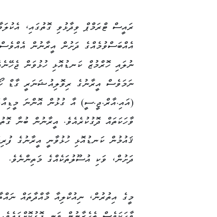
ރައީސް ޓްރަމްޕް ވިދާޅުވި ގޮތުގައި، އެކުލަވާ
އެއްބަސްވުމެއްގެ ދަށުން އީރާނުން އެއްވެސ
ނުލައި ހޮރްމުޒް ކަނޑުއޮޅި ހުޅުވަން ޖެހޭނެއެ
ނަމަވެސް އީރާނުގެ ރިވޮލިއުޝަނަރީ ގާޑް ކޯ
(އައި.އާރް.ޖީ.ސީ) އާ ގުޅުން އޮންނަ މީޑިއާތ
ވާހަކަތައް ދޮގުކުރެއެވެ. އީރާނުން ބުނާ ގޮތު
ޤައުމުން ކަނޑުއޮޅި ހުޅުވާނީ އީރާނުގެ ފުރިހ
ދަށުން، ވަކި އުސޫލުތަކެއްގެ މަތިންނެވެ.
މީގެ އިތުރުން، ނިއުކްލިއާ މާއްދާތައް ނައްތާ
ވާހަކަވެސް ތެހެރާނުން ވަނީ ދޮގުކޮށްފައެވެ. 