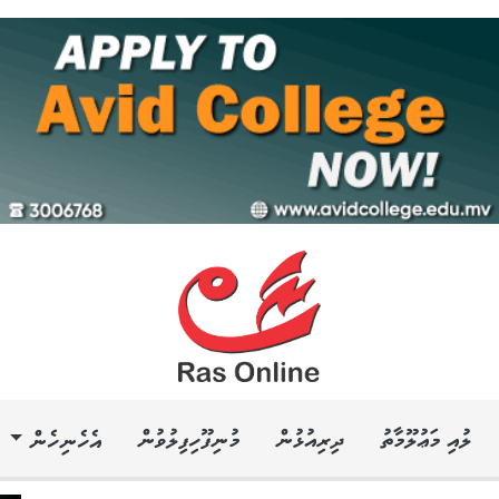
ލުއި މަޢުލޫމާތު
ދިރިއުޅުން
މުނިފޫހިފިލުވުން
އެހެނިހެން