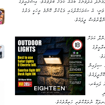
މުންދާ އުދުވާނުގެ ބައެއް ކަމަށް ބެލެވެއެވެ. އިސްރާއީލުގެ
ވަނީ، އެ ސަރަހައްދުގައި މަޑުކުރާ ކޮންމެ މީހަކީ މަރުގެ
ންޒާރުވެސް ދީފައެވެ.
ންދާ ކަމަށް
ާއީލުގެ
ވެ.
ެ ސިފައިން
ށްދީފައެވެ.
ާ ފައިބަރ-
ި
ނދަގޫ ނުރައްކާތެރި ހަތިޔާރެކެވެ.