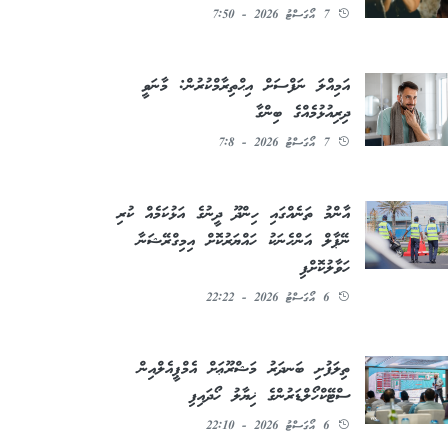
7 އޯގަސްޓު 2026 - 7:50
އަމިއްލަ ނަފްސަށް އިޙްތިރާމްކުރުން: މާނަވީ
ދިރިއުޅުމެއްގެ ބިންގާ
7 އޯގަސްޓު 2026 - 7:8
އާންމު ތަނެއްގައި ހިންދޫ ދީނުގެ އަޅުކަމެއް ކުރި
ނޭޕާލް އަންހެނަކު ހައްޔަރުކޮށް އިމިގްރޭޝަނާ
ހަވާލުކޮށްފި
6 އޯގަސްޓު 2026 - 22:22
ތިލަފުށި ބަނދަރު މަޝްރޫޢަށް އެމްޕީއެލްއިން
ސްޓޭކްހޯލްޑަރުންގެ ޚިޔާލު ހޯދައިފި
6 އޯގަސްޓު 2026 - 22:10