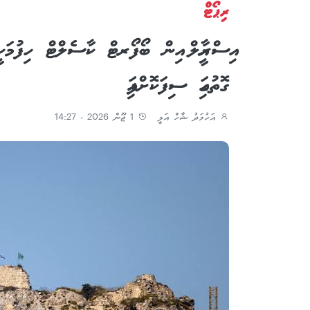
ރިޕޯޓް
އިސްރާއީލް އިން ބޯފޯރޓް ކާސެލްޓް ހިފުމަކީ
ގޮތުގައި ސިފަކޮށްފައި
އަހުމަދު ޝާހް އަލީ
1 ޖޫން 2026 - 14:27