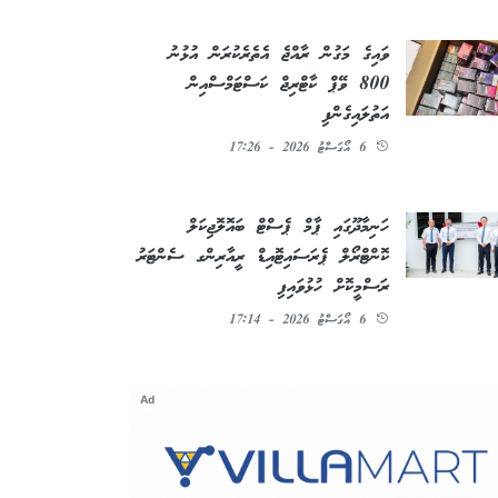
ވައިގެ މަގުން ރާއްޖެ އެތެރެކުރަން އުޅުނު
800 ވޭޕް ކާޓްރިޖް ކަސްޓަމްސްއިން
އަތުލައިގެންފި
6 އޯގަސްޓު 2026 - 17:26
ހަނިމާދޫގައި ޕާމް ޕެސްޓް ބައޮލޮޖިކަލް
ކޮންޓްރޯލް ޕެރަސައިޓޮއިޑް ރީއާރިންގ ސެންޓަރު
ރަސްމީކޮށް ހުޅުވައިފި
6 އޯގަސްޓު 2026 - 17:14
Ad