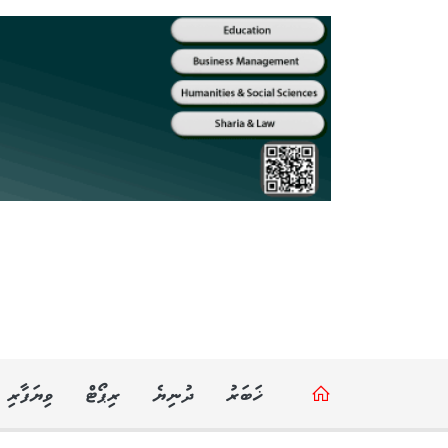
ޚަބަރު
ދުނިޔެ
ރިޕޯޓް
ވިޔަފާރި