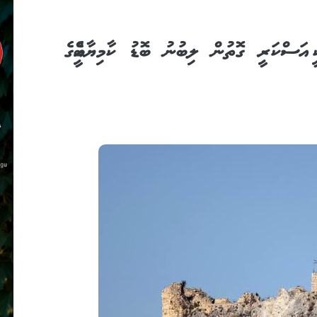
 އަސްކަރީ ގޮތުން ލިބުނު ބޮޑު ކާމިޔާބީއެއްގެ