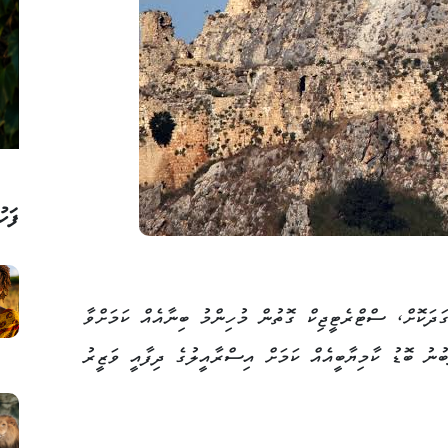
ފަހު
ަދަކޮށް، ސްޓްރެޓީޖިކް ގޮތުން މުހިންމު ބިނާއެއް ކަމަށްވާ
ުނު ބޮޑު ކާމިޔާބީއެއް ކަމަށް އިސްރާއީލުގެ ދިފާއީ ވަޒީރު