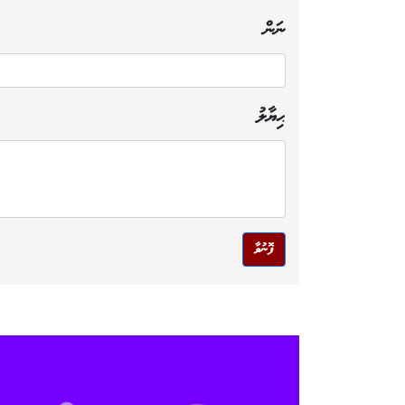
ނަން
ޙިޔާލު
ފޮނުވާ