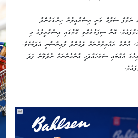
ރު ނަވާފް ސަލާމް ވަނީ އިސްރާއީލުން ހިންގަމުންދާ
އްވާފައެވެ. އޭނާ ސިފަކުރެއްވި ގޮތުގައި އިސްރާއީލުގެ މި
ް، އާންމު ރައްޔިތުންނަށް ދެމުންދާ ލާއިންސާނީ އަދަބެކެވެ.
ކުޅަ އެއްބައި ސަރަހައްދަކީ އާންމުންނަށް ނުދެވޭނެ ފަދަ
ައެވެ.
Ad