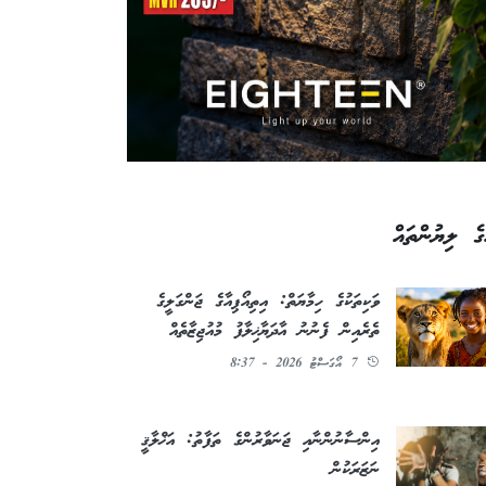
ގެ ލިޔުންތައް
ވަކިތަކުގެ ހިމާޔަތް: އިތިއޯޕިއާގެ ޖަންގަލީގެ
ތެރެއިން ފެނުނު އާދަޔާޚިލާފު މުއުޖިޒާތެއް
7 އޯގަސްޓު 2026 - 8:37
އިންސާނުންނާއި ޖަނަވާރުންގެ ތަފާތު: އަޚްލާޤީ
ނަޒަރަކުން