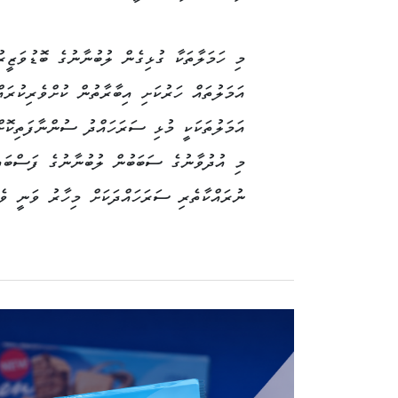
މި ހަމަލާތަކާ ގުޅިގެން ލުބުނާނުގެ ބޮޑުވަޒީ
އަމަލުތައް ހަރުކަށި އިބާރާތުން ކުށްވެރިކުރަ
އަމަލުތަކަކީ މުޅި ސަރަހައްދު ސުންނާފަތިކޮށ
މި އުދުވާނުގެ ސަބަބުން ލުބުނާނުގެ ފަސްބައި
ނުރައްކާތެރި ސަރަހައްދަކަށް މިހާރު ވަނީ ވެފ