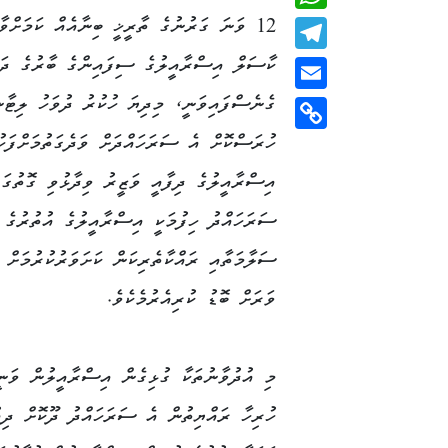
12 ވަނަ ގަރުނުގެ ތާރީޚީ ބިނާއެއް ކަމަށްވާ
WhatsApp
ކާސަލް އިސްރާއީލުގެ ސިފައިންގެ ބާރުގެ ދަށ
Telegram
ގެނެސްފައިވަނީ، މިދިޔަ ހުކުރު ދުވަހު ލިޓާނ
Email
ހުރަސްކޮށް އެ ސަރަހައްދަށް ވަދެގަތުމަށްފަހު
Copy
Link
އިސްރާއީލުގެ ދިފާއީ ވަޒީރު ވިދާޅުވި ގޮތުގަ
ސަރަހައްދު ހިފުމަކީ އިސްރާއީލުގެ އުތުރުގެ އ
ސަލާމަތާއި ރައްކާތެރިކަން ކަށަވަރުކުރުމަށް 
ވަރަށް ބޮޑު ކުރިއެރުމެކެވެ.
މި އުދުވާނުތަކާ ގުޅިގެން އިސްރާއީލުން ވަނީ
ހުރިހާ ރައްޔިތުން އެ ސަރަހައްދު ދޫކޮށް ދިއު