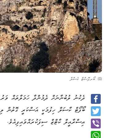
ބޯރފޮސްޓް ކެސްލް
ދެކުނު ލުބުނާނަށް ދެމުންދާ ހަމަލާތައް ވަރުގ
Facebook
ބޯފޯޓް ކާސަލް ހިފުމަކީ އަސްކަރީ ގޮތުން ލިބ
Twitter
އިސްރާއީލް ކާޓްޒް ސިފަކުރައްވައިފިއެވެ.
Viber