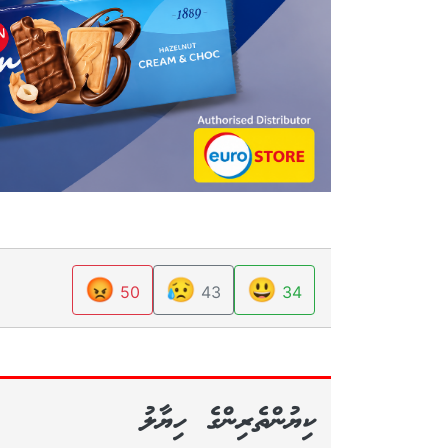
😡
😥
😃
50
43
34
ކިޔުންތެރިންގެ ހިޔާލު