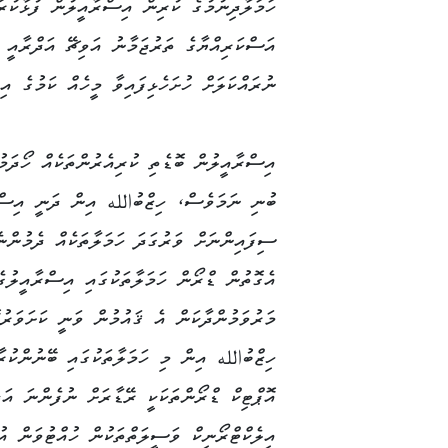
ހަމަލާދިނުމުގެ ކުރިން އިސްރާއީލުން ފުޅާކުރަ
އަސްކަރިއްޔާގެ ތަރުޖަމާނު އަވިޗޭ އަދްރާއީ 
ނުރައްކަލަށް ހުށަހެޅިފައިވާ މީހެއް ކަމުގެ އި
އިސްރާއީލުން ބޮޑެތި ކުރިއެރުންތަކެއް ހޯދަމު
ބުނި ނަމަވެސް، ހިޒްބުالله އިން ދަނީ އިސްރ
ސިފައިންނަށް ވަރުގަދަ ހަމަލާތަކެއް ދެމުންނެ
އެގޮތުން ޑްރޯން ހަމަލާތަކުގައި އިސްރާއީލުގ
މަރުވަމުންދާކަން އެ ޤައުމުން ވަނީ ކަށަވަރުކޮ
ހިޒްބުالله އިން މި ހަމަލާތަކުގައި ބޭނުންކުރ
އޮޕްޓިކް ޑްރޯންތަކަކީ ރޭޑާރަށް ނުފެންނަ އަދ
އިލެކްޓްރޯނިކް ވަސީލަތްތަކުން ހުއްޓުވަން އު