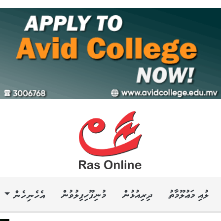
ލުއި މަޢުލޫމާތު
ދިރިއުޅުން
މުނިފޫހިފިލުވުން
އެހެނިހެން