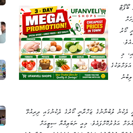
 ބޯފޯޓް
ަށް
ީ ކޯރު
އެވެ.
އި، މި
ަވަށްތަކުގެ
ލިބުނު
 ދެކުނު ލުބުނާނުގެ ޒަހްރާނީ ކޯރުގެ ދެކުނުގައި ދިރިއުޅޭ
މަށް އަމުރުކޮށްފައެވެ. މިއީ ނަބަޠިއްޔާ ސިޓީއަށް