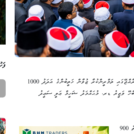
ފަހު
ކުރިއަށް އޮތް ސެޕްޓެމްބަރު މަހުގެ ކުރިން ރާއްޖޭގައި ތަމްރީންކުރާ ޒުވާން ޚަތީބުންގެ އަދަދު 1000
ބެހޭ ވަޒީރު ޑރ. މުޙައްމަދު ޝަހީމް ޢަލީ ސަޢީދު
ވަޒީރު މިއަދު ވިދާޅުވީ، ރާއްޖެ އިސްލާމްވިތާ 900