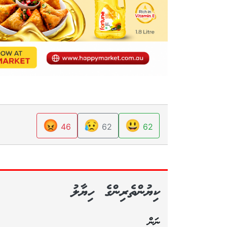
😡
😥
😃
46
62
62
ކިޔުންތެރިންގެ ހިޔާލު
ނަން