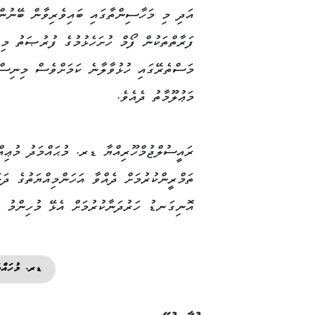
އަދި މި މަހާސިންތާގައި ބައިވެރިވާން ބޭނުން
ފަރާތްތަކުން ފޯމް ހުށަހެޅުމުގެ ފުރުޞަތު މި
މަސްތެރޭގައި ހުޅުވާލާނެ ކަމަށްވެސް މިނިސް
މަޢުލޫމާތު ދެއެވެ.
ރައީސުލްޖުމްހޫރިއްޔާ ޑރ. މުޙައްމަދު މުޢިއް
ތަމްރީންކުރުމަށް ދެއްވާ އަހަންމިއްޔަތުގެ ދަ
އޮނިގަނޑު ހަރުދަނާކުރުމަށް އެޅޭ މުހިންމު ފި
ޑރ. މުހައްމ