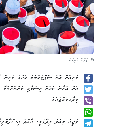
ޒުވާން ޚަތީބުން
Facebook
އަށް އަރާނެ ކަމަށް އިސްލާމީ ކަންތައްތަކާ 
Twitter
ވިދާޅުވެއްޖެއެވެ.
Viber
WhatsApp