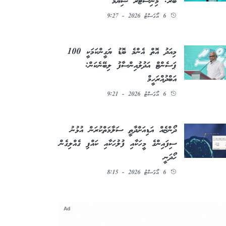
ބުރަ: މިނިސްޓަރު ޝިޔާމް
6 އޯގަސްޓު 2026 - 9:27
މިއަދު އޮތް އެންމެ ބޮޑު ޔަގީންކަމަކީ 100
ޕަސެންޓް އަދުލުއިންސާފު ލިބޭނެކަން:
އަބްދުއްރަހީމް
6 އޯގަސްޓު 2026 - 9:21
ދޯންޏެއް އަޑިއަށްދާތީ ސަލާމަތްކުރަން އުޅުނު
ސިފައިންގެ މީހަކާއި ފުލުހަކާއި ކައްޕި ގެއްލިގެން
ހޯދަނީ
6 އޯގަސްޓު 2026 - 8:15
Ad