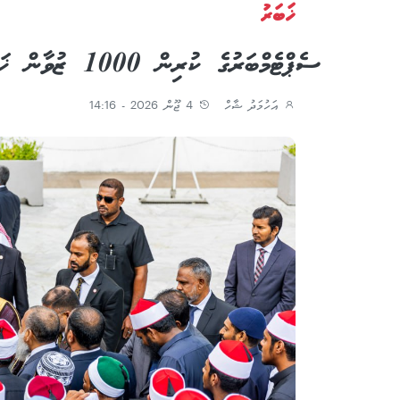
ޚަބަރު
ސެޕްޓެމްބަރުގެ ކުރިން 1000 ޒުވާން ޚަތީބުން ހަމަވާނެ: ޑރ. ޝަހީމް
އަހުމަދު ޝާހް
4 ޖޫން 2026 - 14:16