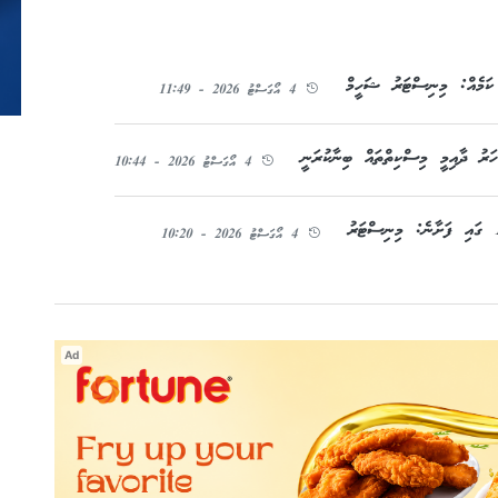
 ކަމެއް: މިނިސްޓަރު ޝަހީމް
4 އޯގަސްޓު 2026 - 11:49
ހަރު ދާއިމީ މިސްކިތްތައް ބިނާކުރަނީ
4 އޯގަސްޓު 2026 - 10:44
4 އޯގަސްޓު 2026 - 10:20
Ad