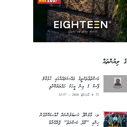
ގެ ލިޔުންތައް
މަސްތުވާތަކެތީގެ މައްސަލައެއްގައި ހުޅުމާލެ
ފޭސް 1 އިން މީހަކު ހައްޔަރުކޮށްފި
6 އޯގަސްޓު 2026 - 11:57
ލ. މާމެންދޫ ކަނބަލުންނަށް ޚާއްޞަކޮށްގެން
ހިންގި "މޫދު ކަސްރަތު" ޕްރޮގްރާމް