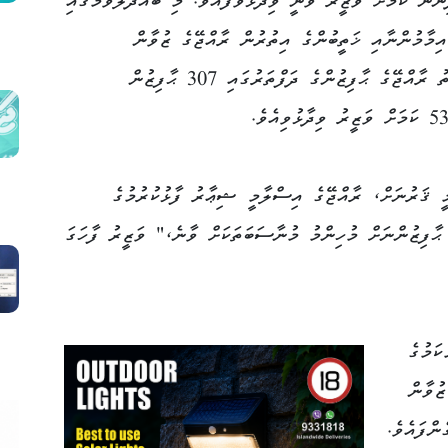
ނުން ކަމަށް ވަޒީރު ވަނީ ވިދާޅުވެފައެވެ. މި ބައްދަލުވުމުގައި
ަމްރީންކުރާ 1000 ޒުވާން އިމާމުންނާއި ޚަތީބުންގެ އިތުރުން ރާއްޖޭގެ ޒުވާން
ޙާފިޒުންވެސް ބައިވެރިވާނެ ކަމަށާއި، މިވަގުތު ރާއްޖޭގެ ޙާފިޒުންގެ ދަފްތަރުގައި 307 ޙާފިޒުން
ީ ޤަރުނަށް، ރާއްޖޭގެ އިސްލާމީ ޝިޢާރު ފާޅުކުރުމުގެ
ޙާފިޒުންނަށް މުހިންމު މުނާސަބަތަކަށް ވާނެ،" ވަޒީރު ފާހަގަ
ކަމުގެ
ޒުވާން
ންފައެވެ.