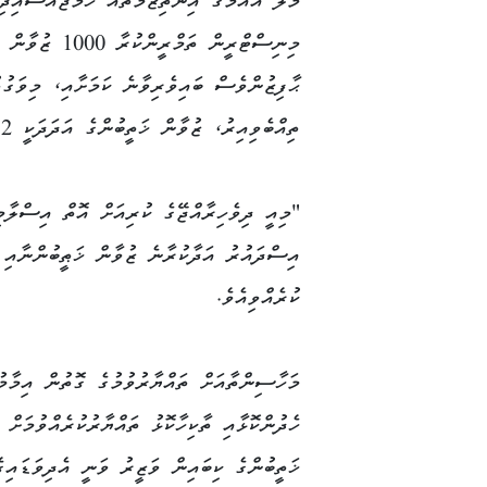
މާލެ އައުމުގެ އިންތިޒާމްތައް ހަމަޖައްސައިދި
މިނިސްޓްރީން ތ
ތިއްބެވިއިރު، ޒުވާން ޚަތީބުންގެ އަދަދަކީ 532 ކަމަށް ވަޒީރު ވިދާޅުވިއެވެ.
"މިއީ ދިވެހިރާއްޖޭގެ ކުރިއަށް އޮތް އިސްލާމ
އިސްދައުރު އަދާކުރާނެ ޒުވާން ޚަޠީބުންނާއި 
ކުރެއްވިއެވެ.
މަހާސިންތާއަށް ތައްޔާރުވުމުގެ ގޮތުން އިމާމު
ހެދުންކޮޅާއި ތާކިހާކޮޅު ތައްޔާރުކުރެއްވުމަށް 
ޚަތީބުންގެ ކިބައިން ވަޒީރު ވަނީ އެދިވަޑައިގެ