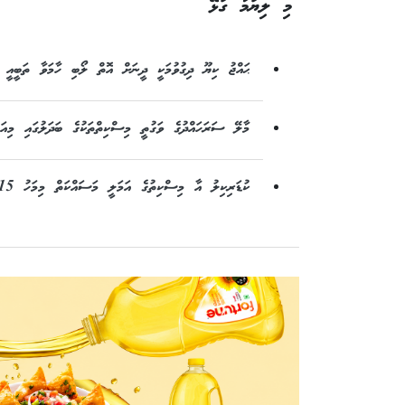
މި ލިޔުމާ ގުޅޭ
ޙައްޖު ކިޔޫ ދިގުވުމަކީ ދީނަށް އޮތް ލޯބި ހާމަވާ ތަބީއީ
މާލޭ ސަރަހައްދުގެ ވަގުތީ މިސްކިތްތަކުގެ ބަދަލުގައި މިއަ
ކުޑަރިކިލު އާ މިސްކިތުގެ އަމަލީ މަސައްކަތް މިމަހު 15 ގައި ފަށާނެ: މިނިސްޓަރު