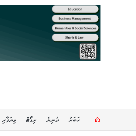
ޚަބަރު
ދުނިޔެ
ރިޕޯޓް
ވިޔަފާރި