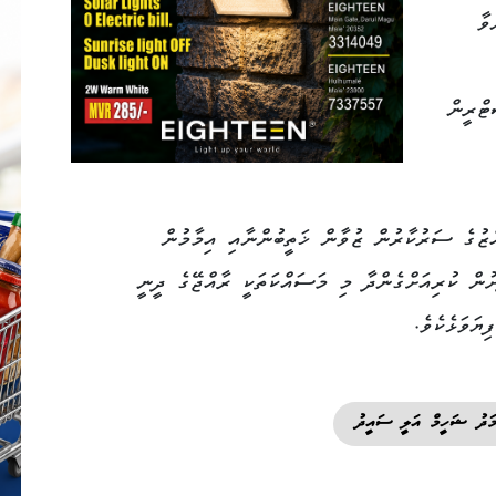
ވާ
ޓްރީން
ޒުގެ ސަރުކާރުން ޒުވާން ޚަތީބުންނާއި އިމާމުން
ށުން ކުރިއަށްގެންދާ މި މަސައްކަތަކީ ރާއްޖޭގެ ދީނީ
ޔަވަޅެކެވެ.
ަދު ޝަހީމް އަލީ ސައީދު