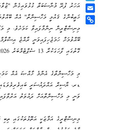
އަހަރު ފުރޭ މުނާސަބަތާ ގުޅުވައިގެން "ޒުވާނ
Telegram
ޚަޠީބުންގެ ޤައުމީ މަހާސިންތާ" އެއް ބޭއްވުމަ
Email
މިނިސްޓްރީން ނިންމާފައިވާ ކަމަށެވެ. މި މަ
Copy
Link
ބޭއްވުމަށް ހަމަޖެހިފައިވަނީ ރާއްޖެ އިސްލާމްވ
ގޮތުގައި ފާހަގަކުރާ 13 ސެޕްޓެމްބަރު 2026 ގައެވެ.
މި މަހާސިންތާގެ އެންމެ ޚާއްޞަ އެއް ކަމަކީ
ޑރ. ޔާސިރް އައްދައުސަރީ ބައިވެރިވެވަޑައ
ވަނީ މި މަހާސިންތާއަށް ދައުވަތު އަރުވާފައި 
މިނިސްޓްރީގެ އަމާޒަކީ އަތޮޅުތަކުގައި ތިބި 