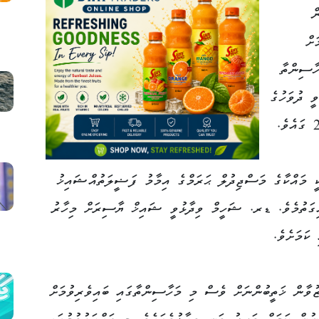
ް
ށް
ހާސިންތާ
ީ ދުވަހުގެ
 މައްކާގެ މަސްޖިދުލް ޙަރަމްގެ އިމާމު ފަޟީލަތުއްޝައިޚު
ިގަތުމެވެ. ޑރ. ޝަހީމް ވިދާޅުވީ ޝައިޚް ޔާސިރަށް މިހާރު
ކަމަށެވެ.
ޒުވާން ޚަތީބުންނަށް ވެސް މި މަހާސިންތާގައި ބައިވެރިވުމަށް