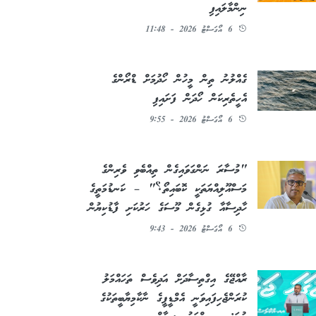
ނިންމާލައިފި
6 އޯގަސްޓު 2026 - 11:48
ގެއްލުނު ތިން މީހުން ހޯދުމަށް ޑްރޯންގެ
އެހީތެރިކަން ހޯދަން ފަށައިފި
6 އޯގަސްޓު 2026 - 9:55
"މުސާރަ ނަންގަވައިގެން ތިއްބެވި ވެރިންގެ
މަސްއޫލިއްޔަތަކީ ކޮބައިތޯ؟" – ކަނޑުމަތީގެ
ހާދިސާއާ ގުޅިގެން މޫސަގެ ހަރުކަށި ފާޑުކިޔުން
6 އޯގަސްޓު 2026 - 9:43
ރާއްޖޭގެ އިގްތިސާދަށް އަދިވެސް ތަހައްމަލު
ކުރަންޖެހިފައިވަނީ އެމްޑީޕީގެ ނާކާމިޔާބީތަކުގެ