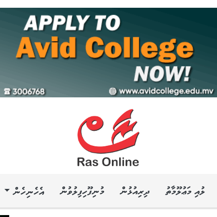
ލުއި މަޢުލޫމާތު
ދިރިއުޅުން
މުނިފޫހިފިލުވުން
އެހެނިހެން