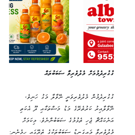
ގުގުރިދެމުމަށް މެދުވެރިވާ ސަބަބުތައް
ގުގުރިދެމުން މެދުވެރިވަނީ ނޭވާލާ މަގު ހަނިވެ،
ނޭވާލާއިރު ކަރުތެރޭގެ މަޑު މަސްތަކާއި ދޫ އެކަތި
އަނެކައްޗާ ޖެހި ތެޅުމުގެ ސަބަބުންނެވެ. މިކަމަށް
މެދުވެރިވާ މައިގަނޑު ސަބަބުތަކުގެ ތެރޭގައި ހިމެނެނީ: