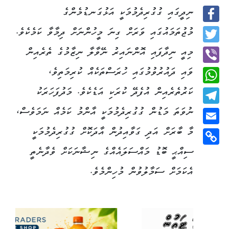
ނިދީގައި ގުގުރިދެމުމަކީ އަޅުގަނޑުމެންގެ
Facebook
މުޖުތަމައުގައި ވަރަށް ގިނަ މީހުންނަށް ދިމާވާ ކަމެކެވެ.
Twitter
މިއީ ނިދާފައި އޮންނައިރު ނޭވާލާ ނިޒާމުގެ ތެރެއިން
ވައި ދައުރުވުމުގައި ހުރަސްތަކެއް ކުރިމަތިވެ،
Viber
ކަރުތެރެއިން އުފެދޭ ކުރަކި އަޑެކެވެ. މަދުފަހަރަކު
WhatsApp
ނުވަތަ މަޑުން ގުގުރިދެމުމަކީ އާންމު ކަމެއް ނަމަވެސް،
Telegram
މާ ބާރަށް އަދި ގަވާއިދުން އާދަކޮށް ގުގުރިދެމުމަކީ
Email
ސިއްޙީ ބޮޑު މައްސަލައެއްގެ ނިޝާނަކަށް ވެދާނެތީ
Copy
Link
އެކަމަށް ސަމާލުވުން މުހިންމެވެ.