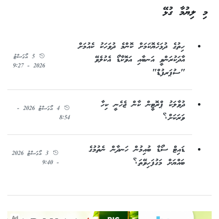
މި ލިޔުމާ ގުޅޭ
ހިތުގެ ދުޅަހެޔޮކަމަށް ކޮންމެ ދުވަހަކު ކެއުމަށް
5 އޯގަސްޓު
އާދަކުރަންވީ އަނބާއި އަވޮކާޑޯ އެކުލެވޭ
2026 - 9:27
"ސުޕަރފުޑް"
ދުވާލަކު ޕްރޮޓީން ކާން ޖެހެނީ ކިހާ
4 އޯގަސްޓު 2026 -
ވަރަކަށް؟
8:54
ޑައިޓް ސޯޑާ ބުއިމުން ހަނދާން ނެތުމުގެ
3 އޯގަސްޓު 2026
ބައްޔަށް މަގުފަހިވޭތަ؟
- 9:40
Ad