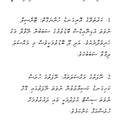
1. ކަރުތެރޭގެ އޮނިގަނޑު ހުންނަގޮތް: ޓޮންސިލް
ނުވަތަ އެޑިނޮއިޑްސް ބޮޑުވުމުގެ ސަބަބުން ނޭވާލާ މަގު
ހަނިވެދާނެއެވެ. އަދި ދޫ ބޮޑުވުމަކީވެސް މި މައްސަލަ
ދިމާވާ ސަބަބެކެވެ.
2. ނޭފަތުގެ މައްސަލަތައް: ނޭފަތުގެ ހުރަސް
ކަށިގަނޑު ކަސިޔާރުވުން ނުވަތަ ނޭފަތުގައި ގޮށް
ނުވަތަ ސިސްޓް އުފެދުމަކީ ވައި ދައުރުވުމަށް
ހުރަސްއަޅާ ކަންކަމެވެ.