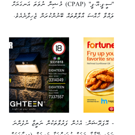
"ސީ.ޕީ.އޭ.ޕީ" (CPAP) މެޝިން ނުވަތަ އަނގަޔަށް
ލައްވާ ހާއްސަ އާލާތްތައް ބޭނުންކުރަން ޖެހިދާނެއެވެ.
- އޮޕަރޭޝަން: އެހެން ފަރުވާތަކުން ނަތީޖާ ނުފެންނަ