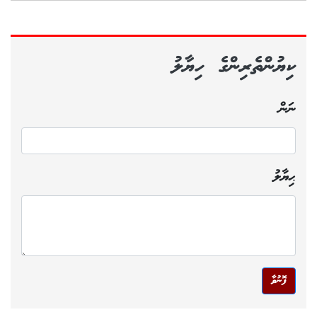
ކިޔުންތެރިންގެ ހިޔާލު
ނަން
ޙިޔާލު
ފޮނުވާ