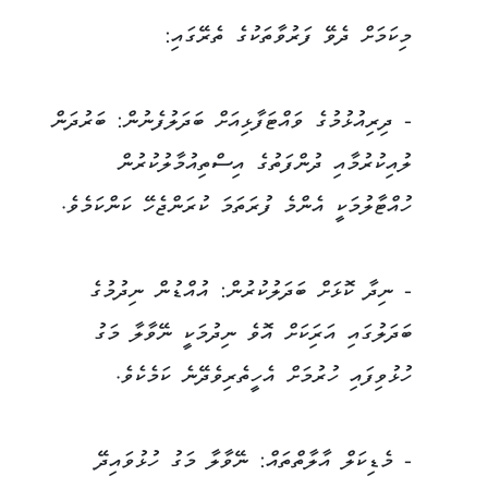
މިކަމަށް ދެވޭ ފަރުވާތަކުގެ ތެރޭގައި:
- ދިރިއުޅުމުގެ ވައްޓަފާޅިއަށް ބަދަލުފެނުން: ބަރުދަން
ލުއިކުރުމާއި ދުންފަތުގެ އިސްތިއުމާލުކުރުން
ހުއްޓާލުމަކީ އެންމެ ފުރަތަމަ ކުރަންޖެހޭ ކަންކަމެވެ.
- ނިދާ ކޮޅަށް ބަދަލުކުރުން: އުއްޑުން ނިދުމުގެ
ބަދަލުގައި އަރިަކަށް އޮވެ ނިދުމަކީ ނޭވާލާ މަގު
ހުޅުވިފައި ހުރުމަށް އެހީތެރިވެދޭނެ ކަމެކެވެ.
- މެޑިކަލް އާލާތްތައް: ނޭވާލާ މަގު ހުޅުވައިދޭ