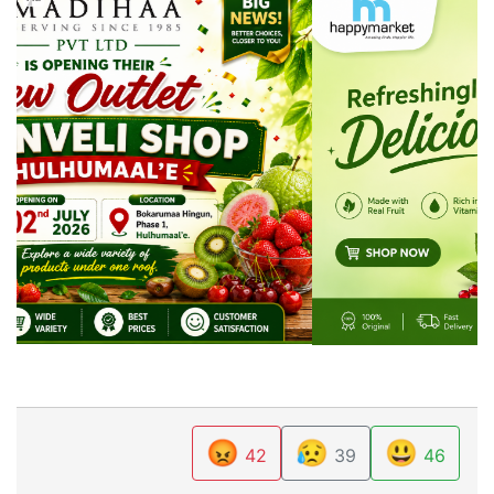
😡
😥
😃
42
39
46