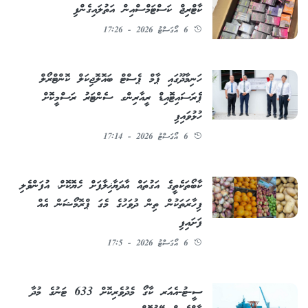
ކާޓްރިޖް ކަސްޓަމްސްއިން އަތުލައިގެންފި
6 އޯގަސްޓު 2026 - 17:26
ހަނިމާދޫގައި ޕާމް ޕެސްޓް ބައޮލޮޖިކަލް ކޮންޓްރޯލް
ޕެރަސައިޓޮއިޑް ރީއާރިންގ ސެންޓަރު ރަސްމީކޮށް
ހުޅުވައިފި
6 އޯގަސްޓު 2026 - 17:14
ކާބޯތަކެތީގެ އަގުތައް އާދަޔާޚިލާފަށް ހެޔޮކޮށް، އުފަންވެލި
ފިހާރަތަކުން ތިން ދުވަހުގެ މެގަ ޕްރޮމޯޝަން އެއް
ފަށައިފި
6 އޯގަސްޓު 2026 - 17:5
ސީ-ޓު-އެއަރ ކާގޯ މެދުވެރިކޮށް 633 ޓަނުގެ މުދާ