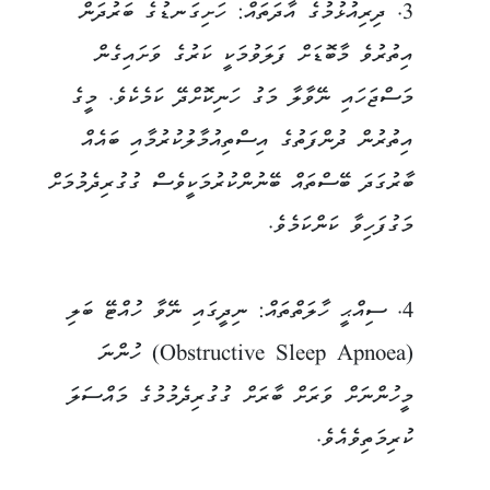
3. ދިރިއުޅުމުގެ އާދަތައް: ހަށިގަނޑުގެ ބަރުދަން
އިތުރުވެ މާބޮޑަށް ފަލަވުމަކީ ކަރުގެ ވަށައިގެން
މަސްޖަހައި ނޭވާލާ މަގު ހަނިކޮށްދޭ ކަމެކެވެ. މީގެ
އިތުރުން ދުންފަތުގެ އިސްތިއުމާލުކުރުމާއި ބައެއް
ބާރުގަދަ ބޭސްތައް ބޭނުންކުރުމަކީވެސް ގުގުރިދެމުމަށް
މަގުފަހިވާ ކަންކަމެވެ.
4. ސިއްޙީ ހާލަތްތައް: ނިދީގައި ނޭވާ ހުއްޓޭ ބަލި
(Obstructive Sleep Apnoea) ހުންނަ
މީހުންނަށް ވަރަށް ބާރަށް ގުގުރިދެމުމުގެ މައްސަލަ
ކުރިމަތިވެއެވެ.