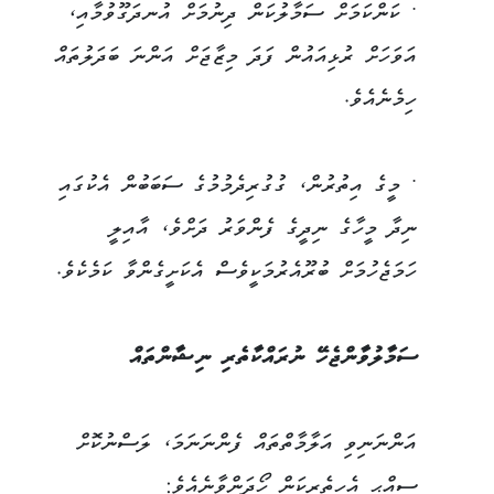
• ކަންކަމަށް ސަމާލުކަން ދިނުމަށް އުނދަގޫވުމާއި،
އަވަހަށް ރުޅިއައުން ފަދަ މިޒާޖަށް އަންނަ ބަދަލުތައް
ހިމެނެއެވެ.
• މީގެ އިތުރުން، ގުގުރިދެމުމުގެ ސަބަބުން އެކުގައި
ނިދާ މީހާގެ ނިދީގެ ފެންވަރު ދަށްވެ، އާއިލީ
ހަމަޖެހުމަށް ބުރޫއެރުމަކީވެސް އެކަށީގެންވާ ކަމެކެވެ.
ސަމާލުވާންޖެހޭ ނުރައްކާތެރި ނިޝާންތައް
އަންނަނިވި އަލާމާތްތައް ފެންނަނަމަ، ލަސްނުކޮށް
ސިއްޙީ އެހީތެރިކަން ހޯދަންވާނެއެވެ: