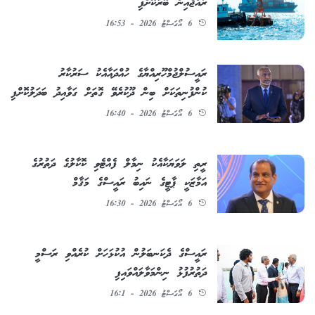
ރާއްޖެއިން ބޭރުކޮށްފި
6 އޯގަސްޓު 2026 - 16:53
ރައީސުލްޖުމްހޫރިއްޔާގެ ހުއްދައާއެކު ސަރުކާރު
ކުންފުނިތަކަށް ބިން ދޫކުރެވޭ ގޮތަށް ގަވާއިދު ބަދަލުކޮށްފި
6 އޯގަސްޓު 2026 - 16:40
ރީތި ލަވަޔަކާއެކު ނިމާލް ފެއްޓެވި ކޮކާލުގެ ދަތުރުގެ
އަމާޒަކީ ޕާޓީގެ ނައިބު ރައީސްގެ މަޤާމް
6 އޯގަސްޓު 2026 - 16:30
ރައީސްގެ ދެކަނބަލުން އުކުޅަހަށް ކުރެއްވި ރަސްމީ
ދަތުރުފުޅު ނިންމަވާލައްވައިފި
6 އޯގަސްޓު 2026 - 16:1