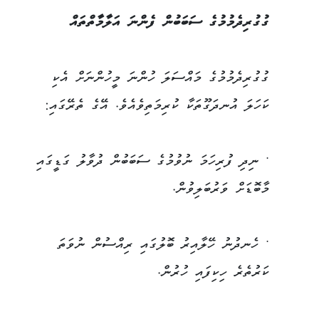
ގުގުރިދެމުމުގެ ސަބަބުން ފެންނަ އަލާމާތްތައް
ގުގުރިދެމުމުގެ މައްސަލަ ހުންނަ މީހުންނަށް އެކި
ކަހަލަ އުނދަގޫތަކާ ކުރިމަތިވެއެވެ. އޭގެ ތެރޭގައި:
• ނިދި ފުރިހަމަ ނުވުމުގެ ސަބަބުން ދުވާލު ގަޑީގައި
މާބޮޑަށް ވަރުބަލިވުން.
• ހެނދުނު ހޭލާއިރު ބޮލުގައި ރިއްސުން ނުވަތަ
ކަރުތެރެ ހިކިފައި ހުރުން.