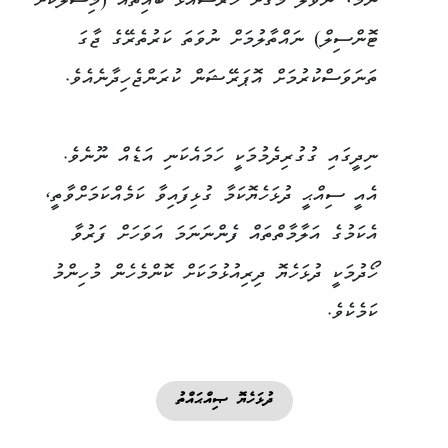
ނަމަ، ނޭވާލާ މަގަށް ހުރަސްއަޅާ ބައިތައް (މިސާލަކަށް
ޓޮންސިލް) ނައްތާލުމަށް ނުވަތަ ކަރުތެރޭގެ ޖާގަ
ތަނަވަސްކުރުމަށް އޮޕަރޭޝަން ކުރަންޖެހިދާނެއެވެ.
ނިދީގައި ގުގުރިދެމުމަކީ ހަމައެކަނި އަޑެއް ނޫނެވެ.
އެއީ ސިއްޙީ ދުޅަހެޔޮކަމާ ގުޅިފައިވާ ކަމެއްކަމަށްވާތީ،
އެކަމުގެ އަލާމާތްތައް ފެންނަނަމަ އަވަހަށް ފަރުވާ
ހޯދުމަކީ ދުޅަހެޔޮ ދިރިއުޅުމަކަށް ކޮންމެހެން މުހިންމު
ކަމެކެވެ.
ދުޅަހެޔޮ ޞިއްޙައްތު