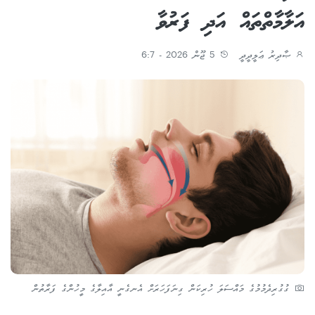
އަލާމާތްތައް އަދި ފަރުވާ
ޞާދިރު ޢަލީދީދީ
5 ޖޫން 2026 - 6:7
ގުގުރިދެމުމުގެ މައްސަލަ ހުރިކަން ގިނަފަހަރަށް އެނގެނީ އާއިލާގެ މީހުންގެ ފަރާތުން