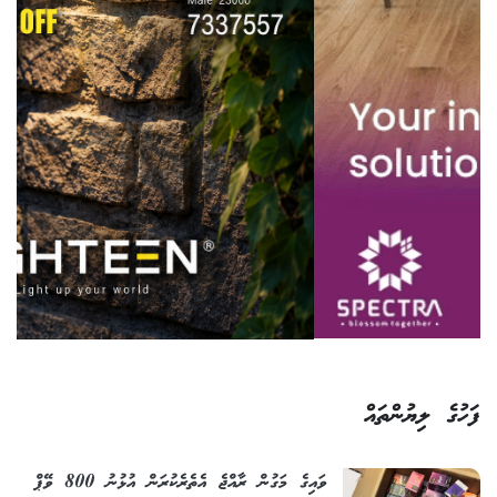
ފަހުގެ ލިޔުންތައް
ވައިގެ މަގުން ރާއްޖެ އެތެރެކުރަން އުޅުނު 800 ވޭޕް