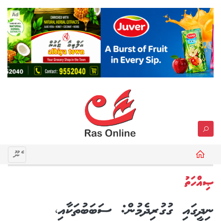
Ad
މެނޫ
ޞިއްހަތު
ނިދީގައި ގުގުރިދެމުން: ސަބަބުތަކާއި،