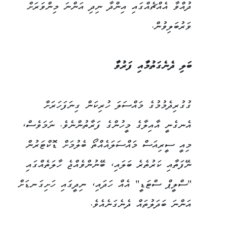
ދުއްވާ އެއްޗެއްގައި އިންދާ ނިދި އަންނަ މިންވަރަށް
ވަރުބަލިވުން.
ބަލި ދެނެގަތުމާއި ފަރުވާ
ގުގުރިދެމުމުގެ މައްސަލަ ހުރިކަން ގިނަފަހަރަށް
އެނގެނީ އާއިލާގެ މީހުންގެ ފަރާތުންނެވެ. ނަމަވެސް،
މިއީ ސީރިއަސް މައްސަލައެއްތޯ ބެލުމަށް ޑޮކްޓަރުން
ނޭފަތާއި ކަރުތެރެ ބަލައި، ބޭނުންވެއްޖެ ހާލަތެއްގައި
"ސްލީޕް ސްޓަޑީ" އެއް ހަދައި، ނިދީގައި ހަށިގަނޑަށް
އަންނަ ބަދަލުތައް ދެނެގަނެއެވެ.