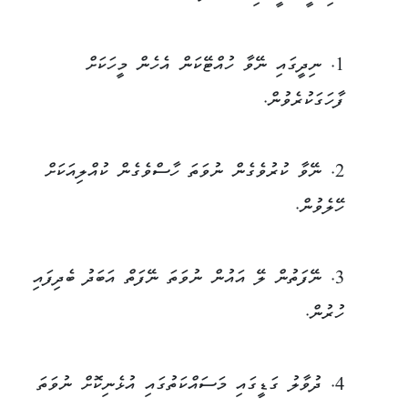
1. ނިދީގައި ނޭވާ ހުއްޓޭކަން އެހެން މީހަކަށް
ފާހަގަކުރެވުން.
2. ނޭވާ ކުރުވެގެން ނުވަތަ ހާސްވެގެން ކުއްލިއަކަށް
ހޭލެވުން.
3. ނޭފަތުން ލޭ އައުން ނުވަތަ ނޭފަތް އަބަދު ބެދިފައި
ހުރުން.
4. ދުވާލު ގަޑީގައި މަސައްކަތުގައި އުޅެނިކޮށް ނުވަތަ