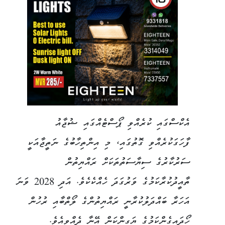
އެކްސްގައި ކުރެއްވި ޕޯސްޓެއްގައި ޝުޖާއު
ފާހަގަކުރެއްވި ގޮތުގައި، މި އިންތިހާބުގެ ނަތީޖާއަކީ
ސަރުކާރުގެ ސިޔާސަތުތަކަށް ރައްޔިތުން
ތާއީދުކުރާކަމުގެ ވަރުގަދަ ހެއްކެކެވެ. އަދި 2028 ވަނަ
އަހަރާ ބައްދަލުކުރާނީ ރައްޔިތުންގެ ލޯތްބާއި ރުހުން
ހޯދައިގެންކަމުގެ ޔަގީންކަން އޭނާ ދެއްވިއެވެ.