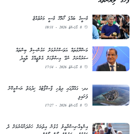
ފަހުގެ ލިޔުންތައް
މެސީގެ ބައްޕަ ޚޯރްޚޭ މެސީ މަރުވެއްޖެ
8 އޯގަސްޓު 2026 - 18:31
މަޝްރޫޢުތައް އަވަސްކުރުމަށް ކައުންސިލް ބިންތައް
ސަރުކާރަށް ނެގޭ އިޞްލާޙަށް އެލްޖީއޭގެ ތާއީދު
8 އޯގަސްޓު 2026 - 17:34
ގދ. ގައްދޫގައި ދިވެހި ޕާސްޕޯޓުގެ ޚިދުމަތް ރަސްމީކޮށް
ފަށައިފި
8 އޯގަސްޓު 2026 - 17:27
އިންޑިއާ-އިސްރާއީލު ގުޅުން އިތުރަށް ހަރުދަނާކުރުމަށް ދެ