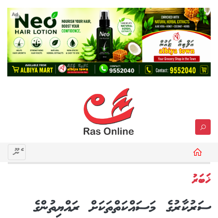
Ad
މެނޫ
ޚަބަރު
ސަރުކާރުގެ މަސައްކަތްތަކަށް ރައްޔިތުންގެ