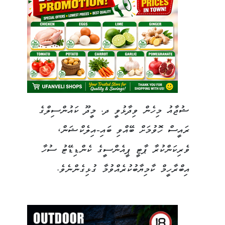
ޝުޖާއު މިހެން ވިދާޅުވީ ދ. މީދޫ ކައުންސިލްގެ
ރައީސް ހޮވުމަށް ބޭއްވި ބައި-އިލެކްޝަން،
ވެރިކަންކުރާ ޕާޓީ ޕީއެންސީގެ ކެންޑިޑޭޓު ސުހާ
އިބްރާހީމް ކާމިޔާބުކުރެއްވުމާ ގުޅިގެންނެވެ.