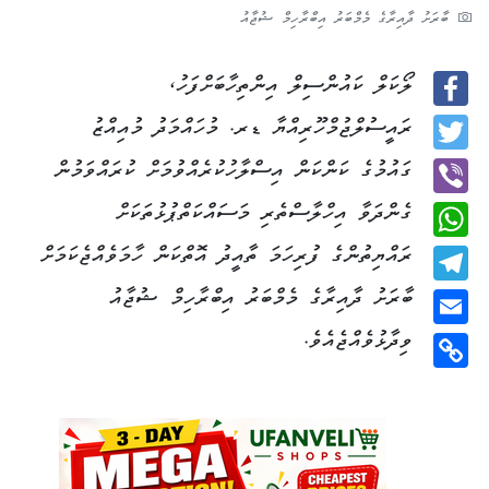
ބާރަށު ދާއިރާގެ މެމްބަރު އިބްރާހިމް ޝުޖާއު
ލޯކަލް ކައުންސިލް އިންތިހާބަށްފަހު،
Facebook
ރައީސުލްޖުމްހޫރިއްޔާ ޑރ. މުހައްމަދު މުއިއްޒު
Twitter
ގައުމުގެ ކަންކަން އިސްލާހުކުރެއްވުމަށް ކުރައްވަމުން
ގެންދަވާ އިހްލާސްތެރި މަސައްކަތްޕުޅުތަކަށް
Viber
ރައްޔިތުންގެ ފުރިހަމަ ތާއީދު އޮތްކަން ހާމަވެއްޖެކަމަށް
WhatsApp
ބާރަށު ދާއިރާގެ މެމްބަރު އިބްރާހިމް ޝުޖާއު
Telegram
ވިދާޅުވެއްޖެއެވެ.
Email
Copy
Link