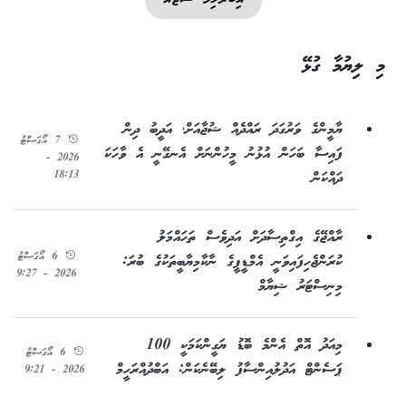
އިބްރާހިމް ޝުޖާއު
މި ލިޔުމާ ގުޅޭ
ޔާމީންގެ ވަރުގަދަ ރައްދެއް ޝުޖާއަށް؛ އަދީބު ދިން
7 އޯގަސްޓު
ފައިސާ ބަހަން އުޅުނު މީހުންނަށް އެނގޭނީ އެ ވާހަކަ
2026 -
18:13
ދައްކަން
ރާއްޖޭގެ އިގްތިސާދަށް އަދިވެސް ތަހައްމަލު
6 އޯގަސްޓު
ކުރަންޖެހިފައިވަނީ އެމްޑީޕީގެ ނާކާމިޔާބީތަކުގެ ބުރަ:
2026 - 9:27
މިނިސްޓަރު ޝިޔާމް
މިއަދު އޮތް އެންމެ ބޮޑު ޔަގީންކަމަކީ 100
6 އޯގަސްޓު
ޕަސެންޓް އަދުލުއިންސާފު ލިބޭނެކަން: އަބްދުއްރަހީމް
2026 - 9:21