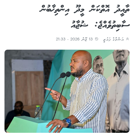
ތާއީދު އޮތްކަން މީދޫ އިންތިޚާބުން
ސާބިތުވެއްޖެ: ޝުޖާއު
އަޝްވާގް ފައުޒީ
13 ޖޫން 2026 - 21:33