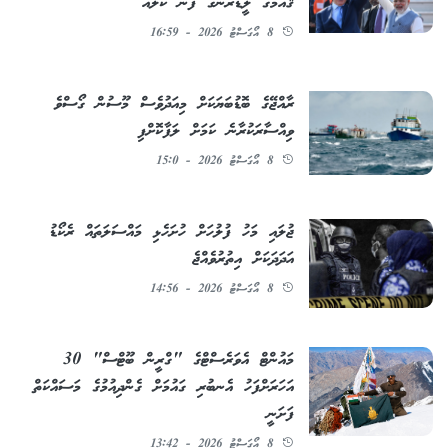
ޤައުމުގެ ލީޑަރުންގެ ފޯން ކޯލެއް
8 އޯގަސްޓު 2026 - 16:59
ރާއްޖޭގެ ބޮޑުބަޔަކަށް މިއަދުވެސް މޫސުން ގޯސްވެ
ވިއްސާރަކުރާނެ ކަމަށް ލަފާކޮށްފި
8 އޯގަސްޓު 2026 - 15:0
ޖުލައި މަހު ފުލުހަށް ހުށަހެޅި މައްސަލަތައް ރެކޯޑު
އަދަދަކަށް އިތުރުވެއްޖެ
8 އޯގަސްޓު 2026 - 14:56
މައުންޓް އެވަރެސްޓްގެ "ގްރީން ބޫޓްސް" 30
އަހަރަށްފަހު އެނބުރި ގައުމަށް ގެންދިއުމުގެ މަސައްކަތް
ފަށަނީ
8 އޯގަސްޓު 2026 - 13:42