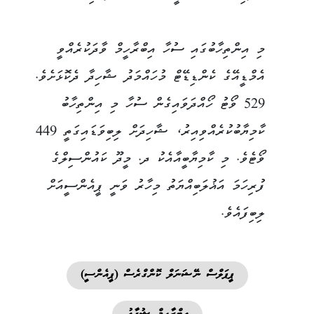
މި އިންތިހާބުގައި ސުހާ އިބްރާހީމް ވާދަކުރެއްވީ
އެމްޑީއޭގެ ކެންޑިޑޭޓް މުހައްމަދު ޝާހިދާ ދެކޮޅަށެވެ.
529 ވޯޓު ހޯއްދަވައިގެން ސުހާ މި އިންތިހާބު
ކާމިޔާބުކުރެއްވިއިރު، ޝާހިދަށް ލިބިވަޑައިގަތީ 449
ވޯޓެވެ. މި ކާމިޔާބީއާއެކު ދ. މީދޫ ކައުންސިލްގެ
ފުރިހަމަ އަޣުލަބިއްޔަތު މިހާރު ވަނީ ޕީއެންސީއަށް
ލިބިފައެވެ.
ޕީޕަލްސް ނޭޝަނަލް ކޮންގްރެސް (ޕީއެންސީ)