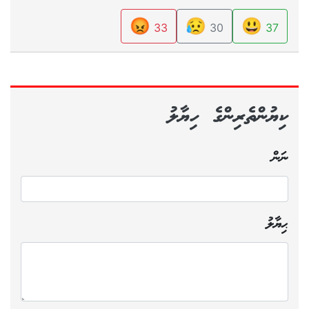
😡
😥
😃
33
30
37
ކިޔުންތެރިންގެ ހިޔާލު
ނަން
ޙިޔާލު