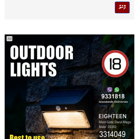
ފޮނުވާ
Ad