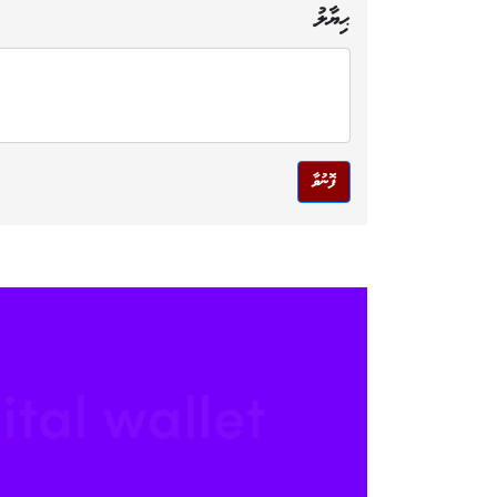
ޙިޔާލު
ފޮނުވާ