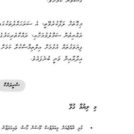
ގޯސްވާނެ ކަމަށެވެ.
މިގޮތަށް ލަފާކުރެވޭތީ، އެ ސަރަހައްދުތަކުގައ
ރައްޔިތުން ސަމާލުވުމަށާއި، ރައްކާތެރިކަމުގެ
ފިޔަވަޅުތައް އެޅުމަށް އިލްތިމާސްކުރާ ކަމަށް 
އިދާރާއިން ވަނީ ބުނެފައެވެ.
ސްރީލަންކާ
މި ލިޔުމާ ގުޅޭ
މުޅި ރާއްޖެއަށް މިއަދުވެސް މޫސުން ގޯސް؛ ވައިގަދަވާނެ ކ