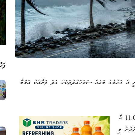
ފަހު
އެ ގައުމުގެ ބައެއް ސަރަހައްދުތަކަށް ގަދަ ވަޔާއެކު އަމްބާ
މި އެލާޓް ދެމިއޮންނާނީ މާދަމާ ހެނދުނު 11:00 އާ
ދުނު 11:00 ގައި ނެރުނު މި