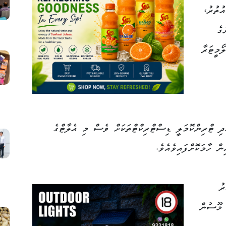
އުތުރު،
ގެ
ް ގަޑިއަކު 40 އާއި 50 ކިލޯމީޓަރާ
ދި ޓްރިންކޮމަލީ ޑިސްޓްރިކްޓްތަކަށް ވެސް މި އެލާޓްގެ
ް ހާމަކޮށްފައިވެއެވެ.
ރު
 މޫސުން