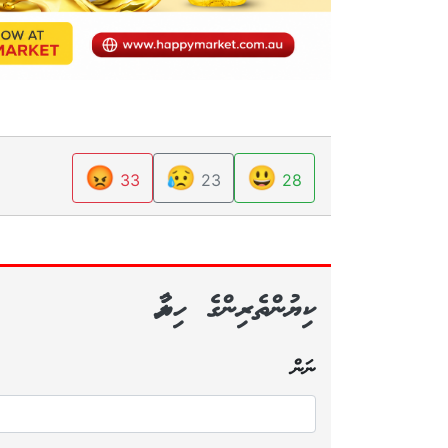
😡
😥
😃
33
23
28
ކިޔުންތެރިންގެ ހިޔާލު
ނަން