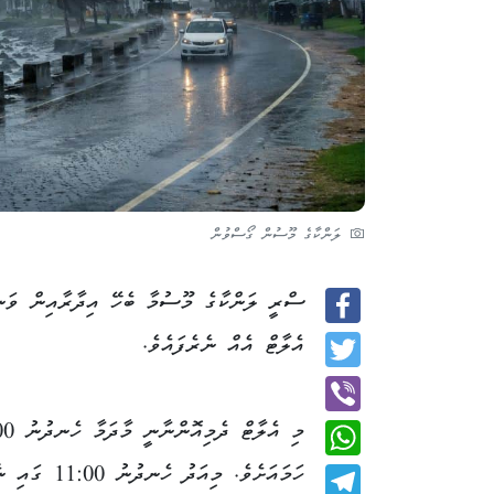
ލަންކާގެ މޫސުން ގޯސްވުން
ސްރީ ލަންކާގެ މޫސުމާ ބެހޭ އިދާރާއިން ވަނީ 
Facebook
އެލާޓް އެއް ނެރެފައެވެ.
Twitter
Viber
ހަމައަށެވެ. މިއަދު ހެނ
WhatsApp