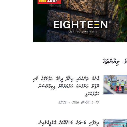
ގެ ލިޔުންތައް
އާންމު ތަނެއްގައި ހިންދޫ ދީނުގެ އަޅުކަމެއް ކުރި
ނޭޕާލް އަންހެނަކު ހައްޔަރުކޮށް އިމިގްރޭޝަނާ
ހަވާލުކޮށްފި
6 އޯގަސްޓު 2026 - 22:22
ތިލަފުށި ބަނދަރު މަޝްރޫޢަށް އެމްޕީއެލްއިން