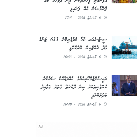
އުފަންވެލި ފިހާރަތަކުން ތިން ދުވަހުގެ މެގަ
ޕްރޮމޯޝަން އެއް ފަށައިފި
6 އޯގަސްޓު 2026 - 17:5
ސީ-ޓު-އެއަރ ކާގޯ މެދުވެރިކޮށް 633 ޓަނުގެ
މުދާ ރާއްޖެއިން ބޭރުކޮށްފި
6 އޯގަސްޓު 2026 - 16:53
ރައީސުލްޖުމްހޫރިއްޔާގެ ހުއްދައާއެކު ސަރުކާރު
ކުންފުނިތަކަށް ބިން ދޫކުރެވޭ ގޮތަށް ގަވާއިދު
ބަދަލުކޮށްފި
6 އޯގަސްޓު 2026 - 16:40
Ad