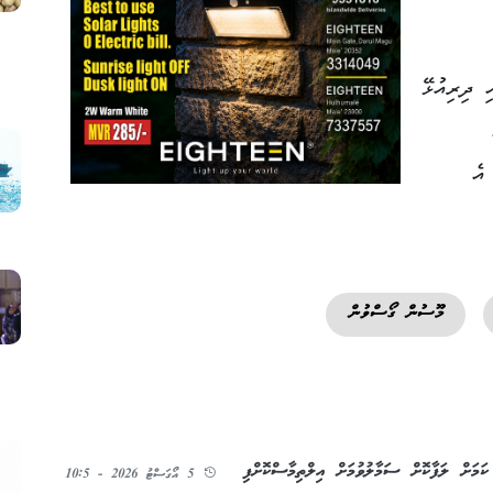
ި ދިރިއުޅޭ
އެ
މޫސުން ގޯސްވުން
ަމަށް ލަފާކޮށް ސަމާލުވުމަށް އިލްތިމާސްކޮށްފި
5 އޯގަސްޓު 2026 - 10:5