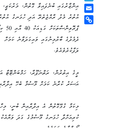
އިންޒާރުގައި ބުނެފައިވާ ގޮތުން، މަރުކަޒީ، 
Telegram
އުތުރު މެދު ރާއްޖެތެރޭ އަދި ހުޅަނގު އުތުރު
Email
ޕްރޮވިންސްތަކަށ
Copy
Link
ދެމެދުގެ ބާރުމިނުގައި ވައިގަދަވާނެ ކަމަށް
ލަފާކުރެވެއެވެ.
މީގެ އިތުރުން، ރަތްނަޕޫރާ، ހަމްބަންޓޮޓާ އަ
އަސަރު ކުރާނެ ކަމަށް މޫސުމާ ބެހޭ އިދާރާއިނ
މިކަމާ ގުޅޭގޮތުން އެ އިދާރާއިން ބުނީ، މިހާ
ކުރިއަށްދާ ހުޅަނގު މޫސުމުގެ ގަދަ ވަޔާއެކު