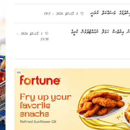
ިންދުމުގެ މަސައްކަތް ކުރަނީ
4 އޯގަސްޓު 2026 - 19:5
ުނު އިރުވެސް ހަމަލާ ނުހުއްޓުވުމުން ކުރީގެ
1 އޯގަސްޓު 2026 -
15:58
Ad