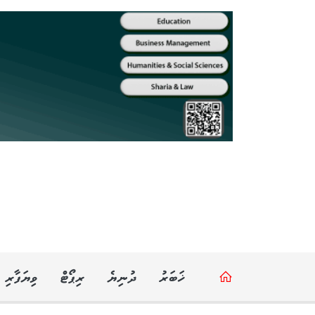
ޚަބަރު
ދުނިޔެ
ރިޕޯޓް
ވިޔަފާރި