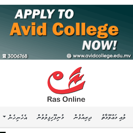
ލުއި މަޢުލޫމާތު
ދިރިއުޅުން
މުނިފޫހިފިލުވުން
އެހެނިހެން