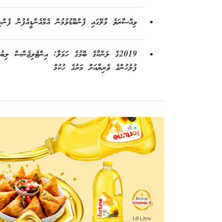
ވިއްސާރަވެ މާލޭގައި ފެންބޮޑުވުމުން އެމްއެންޑީއެފުން ފެންހ
2019ގެ ލަންކާގެ ބޮމުގެ ހަމަލާ: އިންޓެލިޖެންސް ލިބ
ފުލުހުންގެ ވެރިޔާއަށް މަރުގެ ހުކުމް