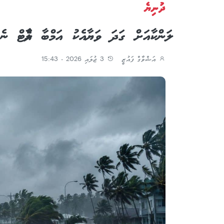
ދުނިޔެ
ލަންކާއަށް ގަދަ ވަޔާއެކު އަމްބާ އެލާޓް ނެރ
އަޝްވާގް ފައުޒީ
3 ޖުލައި 2026 - 15:43