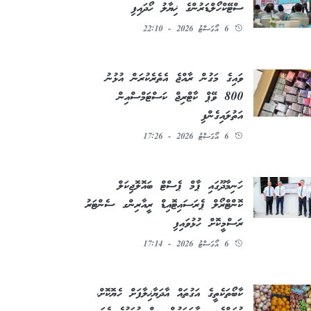
ސްޓޭކްހޯލްޑަރުންގެ ޚިޔާލު ހޯދައިފި
6 އޯގަސްޓު 2026 - 22:10
ވައިގެ މަގުން ރާއްޖެ އެތެރެކުރަން އުޅުނު
800 ވޭޕް ކާޓްރިޖް ކަސްޓަމްސްއިން
އަތުލައިގެންފި
6 އޯގަސްޓު 2026 - 17:26
ހަނިމާދޫގައި ޕާމް ޕެސްޓް ބައޮލޮޖިކަލް
ކޮންޓްރޯލް ޕެރަސައިޓޮއިޑް ރީއާރިންގ ސެންޓަރު
ރަސްމީކޮށް ހުޅުވައިފި
6 އޯގަސްޓު 2026 - 17:14
ކާބޯތަކެތީގެ އަގުތައް އާދަޔާޚިލާފަށް ހެޔޮކޮށް،