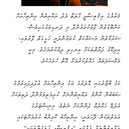
ޤައުމުގެ އިޤުތިޞާދީ ހާލަތާ މެދު ރައްޔިތުން އިންތިހާއަށް
ކަންބޮޑުވުން ފާޅުކުރަމުންދާ މި ދަނޑިވަޅުގައިވެސް،
ސަރުކާރުން މަސައްކަތް ކުރަމުންދަނީ ހަގީގަތް ފޮރުވައި،
އިދިކޮޅު ފަރާތްތަކަށް އިނގިލި ދިއްކުރުމަށެވެ. މިއީ
މައްސަލަތައް ހައްލުކުރުމަށް އޮތް ހުރަހެކެވެ.
ކަޅު ބާޒާރުގައި ޑޮލަރުގެ އަގު އިންތިހާއަށް އުފުލިފައިވުމުގެ
ސަބަބުން އާންމު ރައްޔިތުންނަށް ކުރިމަތިވަމުންދާ ދަތިތަކަށް
އެދެވޭ ހައްލެއް ފެންނާކަށް ނެތެވެ. މިނިސްޓަރުގެ
އަމަލުތަކުން ދޭހަވަނީ، އިންތިޚާބު ކާމިޔާބު ކުރުމަށްޓަކައި