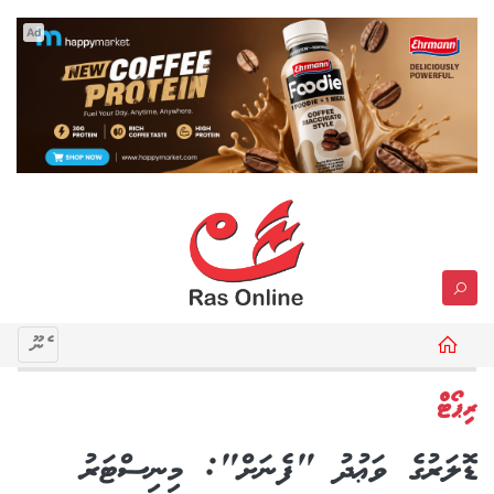
Ad
މެނޫ
ރިޕޯޓް
ޑޮލަރުގެ ވަޢުދު "ފެނަށް": މިނިސްޓަރު