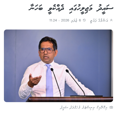
ސައީދު މަޖިލީހުގައި ދެއްކެވީ ބަހަނާ
އަޝްވާގް ފައުޒީ
6 ޖުލައި 2026 - 11:24
އިކޮނޮމިކް މިނިސްޓަރު މުހައްމަދު ސައީދު