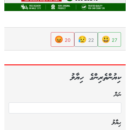
😡
😥
😃
20
22
27
ކިޔުންތެރިންގެ ހިޔާލު
ނަން
ޙިޔާލު