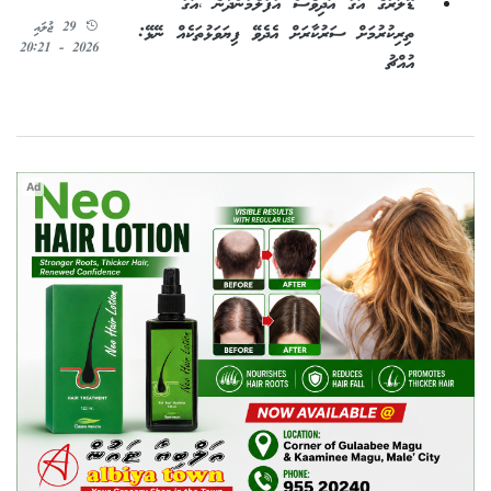
ޑޮލަރުގެ އަގު އަދިވެސް އުފުލެމުންދާނެ ،އަގު
29 ޖުލައި
ތިރިކުރުމަށް ސަރުކާރަށް އެދެވޭ ފިޔަވަޅުތަކެއް ނޭޅޭ:
2026 - 20:21
އުއްޗު
Ad