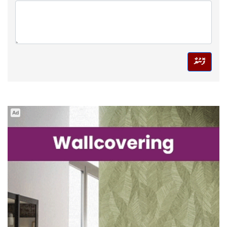
ފޮނުވާ
Ad