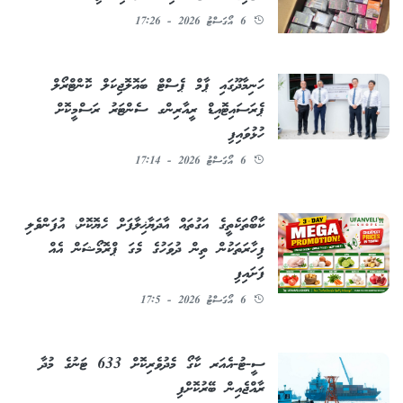
6 އޯގަސްޓު 2026 - 17:26
ހަނިމާދޫގައި ޕާމް ޕެސްޓް ބައޮލޮޖިކަލް ކޮންޓްރޯލް
ޕެރަސައިޓޮއިޑް ރީއާރިންގ ސެންޓަރު ރަސްމީކޮށް
ހުޅުވައިފި
6 އޯގަސްޓު 2026 - 17:14
ކާބޯތަކެތީގެ އަގުތައް އާދަޔާޚިލާފަށް ހެޔޮކޮށް، އުފަންވެލި
ފިހާރަތަކުން ތިން ދުވަހުގެ މެގަ ޕްރޮމޯޝަން އެއް
ފަށައިފި
6 އޯގަސްޓު 2026 - 17:5
ސީ-ޓު-އެއަރ ކާގޯ މެދުވެރިކޮށް 633 ޓަނުގެ މުދާ
ރާއްޖެއިން ބޭރުކޮށްފި