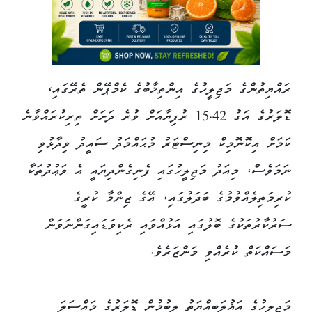
ރައްޔިތުންގެ މަޖިލީހުގެ އިންތިޚާބުގެ ކެމްޕޭން ތެރޭގައި،
ޑޮލަރުގެ އަގު 15.42 ރުފިޔާއަށް ވުރެ ދަށަށް ތިރިކުރައްވާނެ
ކަމަށް އިކޮނޮމިކް މިނިސްޓަރު މުޙައްމަދު ސައީދު ވިދާޅުވި
ނަމަވެސް، މިއަދު މަޖިލީހުގައި ފެނިގެންދިޔައީ އެ ވަޢުދުތަކާ
ކުރިމަތިލެއްވުމުގެ ބަދަލުގައި، އޭގެ ޒިންމާ ކުރީގެ
ސަރުކާރުތަކުގެ ބޮލުގައި އަޅުއްވައި ރެކިވަޑައިގަންނަވަން
މަސައްކަތް ކުރެއްވި މަންޒަރެވެ.
މަޖިލީހުގެ އަޣުލަބިއްޔަތު ލިބުމުން ޑޮލަރުގެ މައްސަލަ