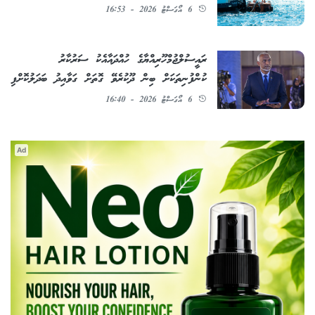
6 އޯގަސްޓު 2026 - 16:53
ރައީސުލްޖުމްހޫރިއްޔާގެ ހުއްދައާއެކު ސަރުކާރު
ކުންފުނިތަކަށް ބިން ދޫކުރެވޭ ގޮތަށް ގަވާއިދު ބަދަލުކޮށްފި
6 އޯގަސްޓު 2026 - 16:40
Ad