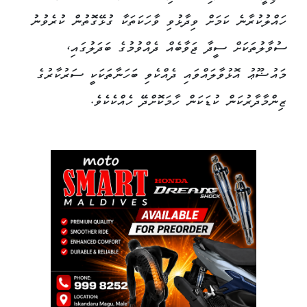
ހައްލުކުރާނެ ކަމަށް ވިދާޅުވި ވާހަކަތަކާ ގުޅޭގޮތުން ކުރެވުނު
ސުވާލުތަކަށް ސީދާ ޖަވާބެއް ދެއްވުމުގެ ބަދަލުގައި،
މައުޟޫޢު އޮޅުވާލައްވައި ދެއްކެވި ބަހަނާތަކަކީ ސަރުކާރުގެ
ޒިންމާދާރުކަން ކުޑަކަން ހާމަކޮށްދޭ ހެއްކެކެވެ.