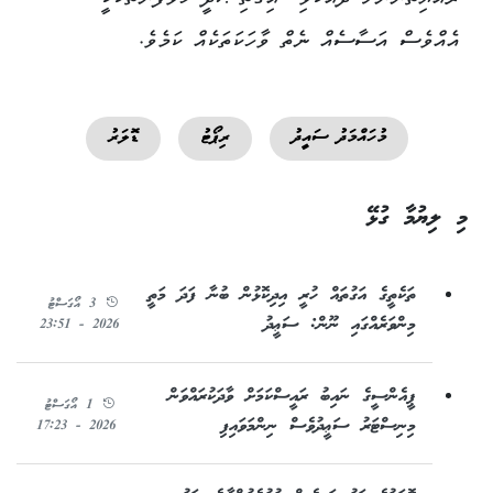
ރައްޔިތުންނަށް ދެއްކެވި "އިޤުތިޞާދީ ހުވަފެންތަކަކީ"
އެއްވެސް އަސާސެއް ނެތް ވާހަކަތަކެއް ކަމެވެ.
މުހައްމަދު ސައީދު
ރިޕޯޓު
ޑޮލަރު
މި ލިޔުމާ ގުޅޭ
ތަކެތީގެ އަގުތައް ހުރީ އިދިކޮޅުން ބުނާ ފަދަ މަތީ
3 އޯގަސްޓު
މިންވަރެއްގައި ނޫން: ސަޢީދު
2026 - 23:51
ޕީއެންސީގެ ނައިބު ރައީސްކަމަށް ވާދަކުރައްވަން
1 އޯގަސްޓު
މިނިސްޓަރު ސަޢީދުވެސް ނިންމަވައިފި
2026 - 17:23