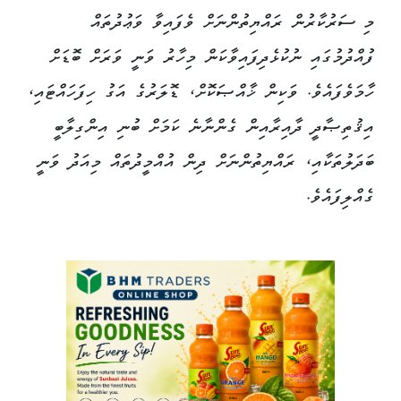
މި ސަރުކާރުން ރައްޔިތުންނަށް ވެފައިވާ ވަޢުދުތައް
ފުއްދުމުގައި ނުކުޅެދިފައިވާކަން މިހާރު ވަނީ ވަރަށް ބޮޑަށް
ހާމަވެފައެވެ. ވަކިން ޚާއްޞަކޮށް، ޑޮލަރުގެ އަގު ހިފަހައްޓައި،
އިޤުތިޞާދީ ދާއިރާއިން ގެންނާނެ ކަމަށް ބުނި އިންގިލާބީ
ބަދަލުތަކާއި، ރައްޔިތުންނަށް ދިން އުއްމީދުތައް މިއަދު ވަނީ
ގެއްލިފައެވެ.