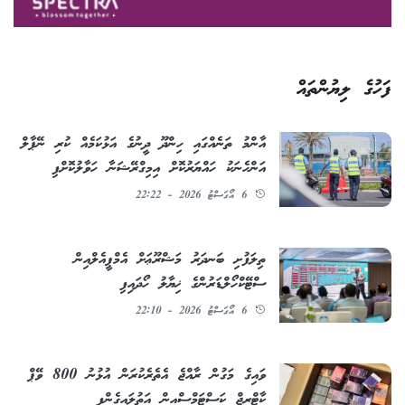
ފަހުގެ ލިޔުންތައް
އާންމު ތަނެއްގައި ހިންދޫ ދީނުގެ އަޅުކަމެއް ކުރި ނޭޕާލް
އަންހެނަކު ހައްޔަރުކޮށް އިމިގްރޭޝަނާ ހަވާލުކޮށްފި
6 އޯގަސްޓު 2026 - 22:22
ތިލަފުށި ބަނދަރު މަޝްރޫޢަށް އެމްޕީއެލްއިން
ސްޓޭކްހޯލްޑަރުންގެ ޚިޔާލު ހޯދައިފި
6 އޯގަސްޓު 2026 - 22:10
ވައިގެ މަގުން ރާއްޖެ އެތެރެކުރަން އުޅުނު 800 ވޭޕް
ކާޓްރިޖް ކަސްޓަމްސްއިން އަތުލައިގެންފި