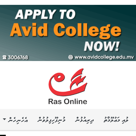
ލުއި މަޢުލޫމާތު
ދިރިއުޅުން
މުނިފޫހިފިލުވުން
އެހެނިހެން