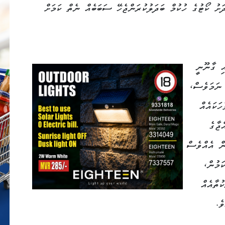
ދަށު ކޯޓުގެ ހުކުމް ބަދަލުކުރަންޖެހޭ ސަބަބެއް ނެތް ކަމަށް
ި ގާނޫނީ
 ނަމަވެސް،
ަކައެއް
ޖާގެ
ން އެއްވެސް
ކަމުން،
ުތާއެއް
ެ.