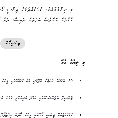
ހުކުމަށް އެއްވެސް ބަދަލެއް ނައިސް، ދަށު ކޯ
ޖިންސީގޯނާ
މި ލިޔުމާ ގުޅޭ
16 އަހަރުގެ ކުއްޖަކު ރޭޕްކުރި މައްސަލައެއްގައި މީހަކު ޝަރީއަތް ނިމެންދެން ބަންދުކޮށްފި
ޓޮންސިލް އޮޕަރޭޝަނެއްގައި ކުޑަދޫ ބުރިކޮށްލި ކަމަށް ބުނ
ކުޑަކުއްޖަކަށް ޖިންސީ ގޯނާކުރި މީހަކު ހޯދަން އިންޓަޕޯލ