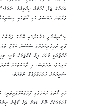
އަހަރުގެ ޖަލު ހުކުމެއް އިއްވިއެވެ. ނަމަވެސް
ފަރާތުން މައްސަލަ ހައި ކޯޓުގައި އިސްތިއުނާ
އިސްތިއުނާފީ މަރުހަލާގައި އޭނާގެ ފަރާތުން 
ޒާތީ ރުޅިވެރިކަމެއްގެ ސަބަބުން ކުއްޖާ ލައްވަ
ކުއްޖާއަކީ ވާހަކަ ލިޔާ ކުއްޖަކަށް ވާތީ، މިއީ
ކުރިއެވެ. ނަމަވެސް، މި ވާހަކަތަކަށް ބާރުދޭ
ޝަރީއަތަށް ހުށަހަޅާފައެއް ނުވެއެވެ.
ހައި ކޯޓުގެ ހުކުމުގައި ފާހަގަކޮށްފައިވަނީ، ދ
ވާހަކަތަކެއް ނޫން ކަމަށް ދަށު ކޯޓުން ނިންމ