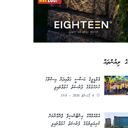
ގެ ލިޔުންތައް
އެމްޑީޕީގެ އަސާސީ ގަވާއިދަށް އިސްލާހު
ހުށަހެޅުމުގެ ފުރުސަތު ހުޅުވާލައިފި
6 އޯގަސްޓު 2026 - 15:8
އެމްއެމްއޭގެ އިންޓާންޝިޕް ޕްރޮގްރާމަށް
ކުރިމަތިލުމުގެ ފުރުސަތު ހުޅުވާލައިފި