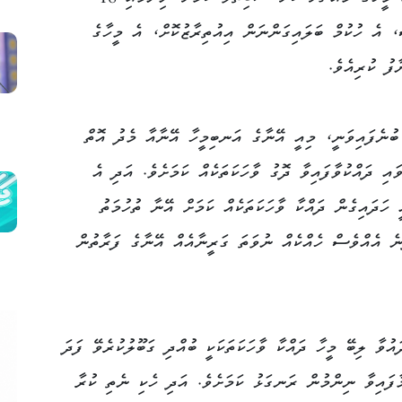
، އެ ހުކުމް ބަލައިގަންނަން އިއުތިރާޒުކޮށް، އެ މީހާގެ
ފު ކުރިއެވެ.
ބުނެފައިވަނީ، މިއީ އޭނާގެ އަނބިމީހާ އޭނާއާ މެދު އޮތް
އި ދައްކުވާފައިވާ ދޮގު ވާހަކަތަކެއް ކަމަށެވެ. އަދި އެ
 ހަދައިގެން ދައްކާ ވާހަކަތަކެއް ކަމަށް އޭނާ ތުހުމަތު
ނެ އެއްވެސް ހެއްކެއް ނުވަތަ ގަރީނާއެއް އޭނާގެ ފަރާތުން
ައުވާ ލިބޭ މީހާ ދައްކާ ވާހަކަތަކަކީ ބުއްދި ގަބޫލުކުރެވޭ ފަދަ
ާފައިވާ ނިންމުން ރަނގަޅު ކަމަށެވެ. އަދި ހެކި ނެތި ކުރާ