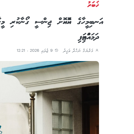
ޚަބަރު
ދަމަހައްޓައިފި
މަރްޔަމް ނަހްދާ ވަޙީދު
9 ޖުލައި 2026 - 12:21