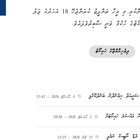
މި ނިންމުމާއެކު، ކުޑަކުއްޖަކަށް ޖިންސީ ގޯނާކުރި މި މީހާ ތަންފީޒު ކުރަންޖެހޭ 18 އަހަރުގެ ޖަލު
ޓުގެ ހުކުމް ވަނީ ސާބިތުވެފައެވެ.
ދިވެހިރާއްޖޭގެ ހައިކޯޓު
4 އޯގަސްޓު 2026 - 11:42
ާ މައްސަލަ ހައިކޯޓަށް
2 އޯގަސްޓު 2026 - 10:28
ް ރެޑް ނޯޓިސް ނެރެފި
23 ޖޫން 2026 - 12:25