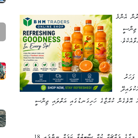
ުން އެންމެ
 ޖިންސީ
ާއެކެވެ.
ފަހަރު
ކުވައިދޭ
ް އޮވެގެން ކުއްޖާގެ ހަށިގަނޑުގައި އަތްލައި ޖިންސީ
މި މައްސަލަ ދަށު ކޯޓުގައި ބެލުމަށްފަހު، އެ މީހާގެ މައްޗަށް ކުށް ސާބިތުވާ ކަމަށް ނިންމައި 18