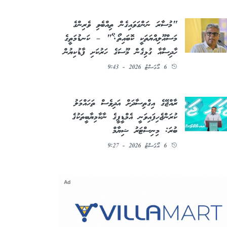
"މުސާރަ ނަންގަވައިގެން ތިއްބެވި ވެރިންގެ
މަސްއޫލިއްޔަތަކީ ކޮބައިތޯ؟" – ކަނޑުމަތީގެ
ހާދިސާއާ ގުޅިގެން މޫސަގެ ހަރުކަށި ފާޑުކިޔުން
6 އޯގަސްޓު 2026 - 9:43
ރާއްޖޭގެ އިގްތިސާދަށް އަދިވެސް ތަހައްމަލު
ކުރަންޖެހިފައިވަނީ އެމްޑީޕީގެ ނާކާމިޔާބީތަކުގެ
ބުރަ: މިނިސްޓަރު ޝިޔާމް
6 އޯގަސްޓު 2026 - 9:27
Ad