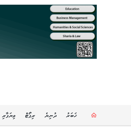
ޚަބަރު
ދުނިޔެ
ރިޕޯޓް
ވިޔަފާރި