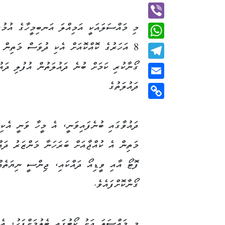
Twitter
މި މައްސަލައަކީ އަމިއްލަ އަނބިމީހާގެ އުމުރ
Viber
8 އަހަރުގެ ކޮއްކޮއަށް އެކި ދުވަސް މަތިން
WhatsApp
ގޯނާކުރި ކަމަށް ބުނެ ދައުލަތުން އުފުލި ދައުވ
Telegram
ދައުލަތުގެ
Email
Copy
Link
ދައުވާގައި ބުނެފައިވަނީ، އެ މީހާ ވަނީ އެކި 
މަތިން އެ ކުއްޖާއަށް ބަރަހަނާ މަންޒަރު ދައް
ފޮޓޯ އާއި ވީޑިއޯ ދައްކައި، ޖިންސީ ނިޔަތެއ
ގޯނާކޮށްފައެވެ.