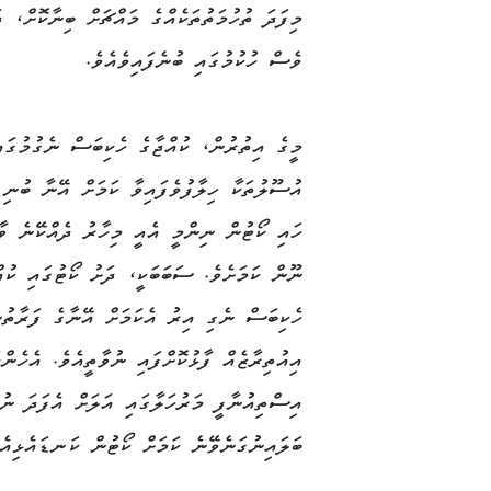
މިފަދަ ތުހުމަތުތަކެއްގެ މައްޗަށް ބިނާކޮށް، 
ވެސް ހުކުމުގައި ބުނެފައިވެއެވެ.
މީގެ އިތުރުން، ކުއްޖާގެ ހެކިބަސް ނެގުމުގައ
އުސޫލުތަކާ ހިލާފުވެފައިވާ ކަމަށް އޭނާ ބުނި
ހައި ކޯޓުން ނިންމީ އެއީ މިހާރު ދެއްކޭނެ ވާހ
ނޫން ކަމަށެވެ. ސަބަބަކީ، ދަށު ކޯޓުގައި ކުއް
ހެކިބަސް ނެގި އިރު އެކަމަށް އޭނާގެ ފަރާތު
އިއުތިރާޒެއް ފާޅުކޮށްފައި ނުވާތީއެވެ. އެހެން
އިސްތިއުނާފީ މަރުހަލާގައި އަލަށް އެފަދަ ނުކ
ބަލައިނުގަނެވޭނެ ކަމަށް ކޯޓުން ކަނޑައެޅިއެވ