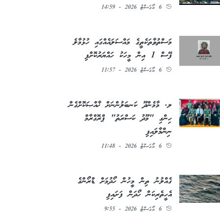
6 އޯގަސްޓު 2026 - 14:59
މަސްތުވާތަކެތީގެ މައްސަލައެއްގައި ހުޅުމާލެ
ފޭސް 1 އިން މީހަކު ހައްޔަރުކޮށްފި
6 އޯގަސްޓު 2026 - 11:57
ލ. މާމެންދޫ ކަނބަލުންނަށް ޚާއްޞަކޮށްގެން
ހިންގި "މޫދު ކަސްރަތު" ޕްރޮގްރާމް
ނިންމާލައިފި
6 އޯގަސްޓު 2026 - 11:48
ގެއްލުނު ތިން މީހުން ހޯދުމަށް ޑްރޯންގެ
އެހީތެރިކަން ހޯދަން ފަށައިފި
6 އޯގަސްޓު 2026 - 9:55