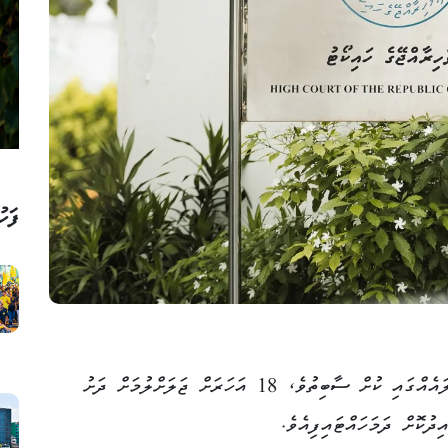
ފަހު
ތުއްތު ކުއްޖަކަށް ޖިންސީ ގޯނާކުރި މައްސަލައެއްގައި ކުށް ސާބިތުވެ، 18 އަހަރަށް ޖަލަށްލުމަށް ދަށު
ދުކޮށް ދަމަހައްޓައިފިއެވެ.