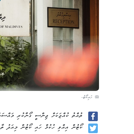
ހައިކޯޓު-
Facebook
ކޯޓުން އިއްވި ހުކުމް ހައި ކޯޓުން މިއަދު ތާއި