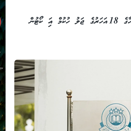
އަނބިމީހާގެ ކޮއްކޮއަށް ޖިންސީ ގޯނާކުރި މީހާގެ 18 އަހަރުގެ ޖަލު ހުކުމް ހައި ކޯޓުން