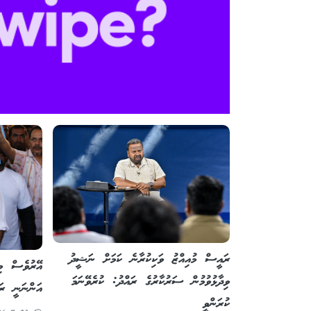
ރައީސް މުއިއްޒު ވަކިކުރާނެ ކަމަށް ނަޝީދު
އޭރުވެސް މި
ވިދާޅުވުމުން ސަރުކާރުގެ ރައްދު: ކުރެވޭނަމަ
އަންނަނީ ރ
ކުރަންވީ