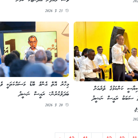
ވެސް މައާފަށް އެދެންޖެހޭ ކަމަށް
23 މޭ 2026
މިހާރު އޮތް އެންމެ ބޮޑު މަސައްކަތަކީ ވެރ
ާސީ ކަންކަމުގެ ތެރެއަށް
ބަދަލުކުރުން: ރައީސް ނަޝީދު
ަތް ސަބަބު ރައީސް ނަޝީދު
20 މޭ 2026
ފި