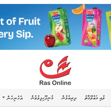
ލުއި މަޢުލޫމާތު
ދިރިއުޅުން
މުނިފޫހިފިލުވުން
އެހެނިހެން