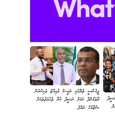
ޕީއެންސީ ތެރޭގައި ރައީސް މުއިއްޒު ވަކިކުރަން
ަޝީދު
ރާވަމުންދާ ކަމަށް ނަޝީދު ކުރާ ތުހުމަތުތަކަށް
ން
ޝުޖާއުގެ ރައްދު