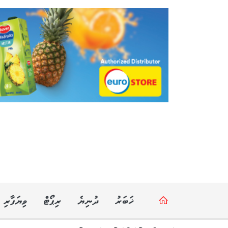
ޚަބަރު
ދުނިޔެ
ރިޕޯޓް
ވިޔަފާރި