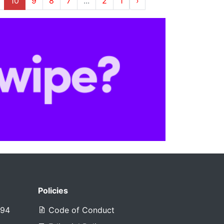
10
9
8
7
...
2
1
‹
Policies
394
Code of Conduct