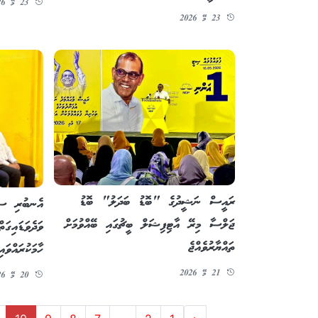
23 މޭ 2026
23 މޭ 2026
ރައީސް ނަޝީދުގެ "ބޮޑު ބަދަލު" ބޮޑު
އެނބުރި ސިޔ
ޖަލްސާ މިރޭ އާޓިފިޝަލް ބީޗުގައި ބޭއްވުމަށް
ވަދެވަޑައިގ
ތައްޔާރުވެއްޖެ
ހާމަކުރައްވައި
21 މޭ 2026
20 މޭ 2026