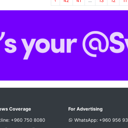
›
42
41
...
13
12
11
ews Coverage
For Advertising
line: +960 750 8080
WhatsApp: +960 956 9