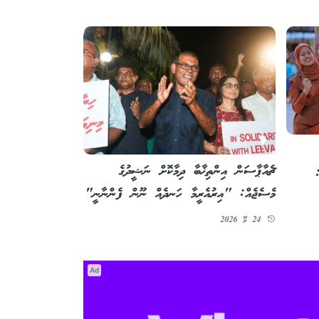
ޗެއާޕާސަން އިންތިޚާބާ ދިމާކޮށް ނަޝީދުގެ
މެސެޖެއް: "އިރުއެރީމާ ހަނދެއް ނޫން ފެންނާނީ"
24 މޭ 2026
Ad