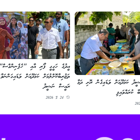
އީދުގެ ހަގީގީ ފޯރި އާއި "ހެޕެނިންގްސް"
ތަޖުރިބާކޮށްލުމަށް ކަމަދޫއަށް ވަޑައިގަންނަވާ:
ދު ކަމަދޫއަށް ވަޑައިގެން ރޮށި ދަމާ
ރައީސް ނަޝީދު
ާ ކުރައްވައިފި
24 މޭ 2026