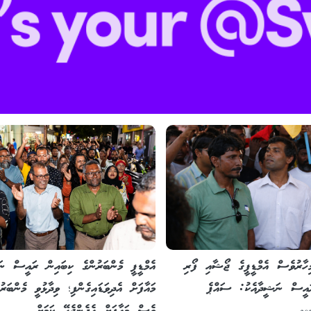
އެމްޑީޕީ މެންބަރުންގެ ކިބައިން ރައީސް ނ
ހާރުވެސް އެމްޑީޕީގެ ޖޯޝާއި ފޯރި
މައާފަށް އެދިވަޑައިގެންފި؛ ވިދާޅުވީ މެންބަރު
ައީސް ނަޝީދާއެކު: ސައްޕެ