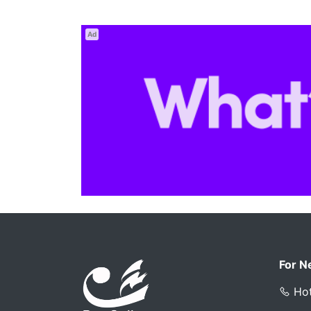
Ad
For N
Hot