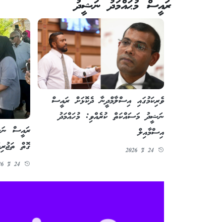
ރައީސް މުޙައްމަދު ނަޝީދު
ވެރިކަމުގައި އިސްލާމްދީނާ ދެކޮޅަށް ރައީސް
ނަޝީދު މަސައްކަތް ކުރެއްވި: މުހައްމަދު
ރައީސް ނަޝީ
އިސްމާއިލް
ގޮތް ތަޖުރިބ
24 މޭ 2026
24 މޭ 2026