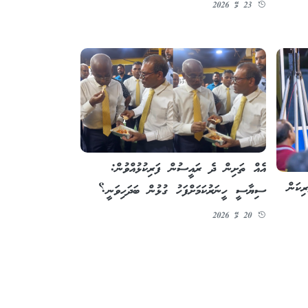
23 މޭ 2026
އެއް ތަށިން ދެ ރައީސުން ފަރިކުޅުއްވުން:
ިކަން
ސިޔާސީ ހީނަރުކަމަށްފަހު ގުޅުން ބަދަހިވަނީ؟
20 މޭ 2026