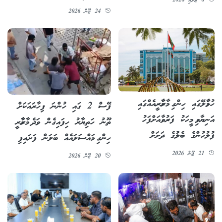
6 ޖުލައި 2026
24 ޖޫން 2026
ހުޅުމާލޭގައި ހިންގި މާރާމާރީއެއްގައި
ފޭސް 2 ގައި ހުންނަ ފިހާރައަކަށް
އަނިޔާވި މީހަކު ފަރުވާއަށްފަހު
ތޫނު ހަތިޔާރު ހިފައިގެން ވަދެ މާރާމާރީ
ފުލުހުންގެ ބެލުމުގެ ދަށަށް
ހިންގި މައްސަލައެއް ބަލަން ފަށައިފި
21 ޖޫން 2026
20 ޖޫން 2026