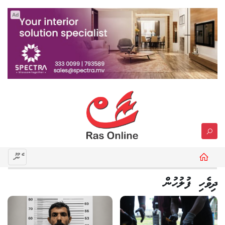
Ad
މެނޫ
ދިވެހި ފުލުހުން