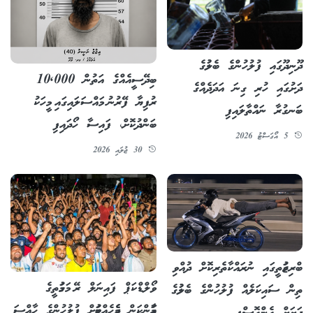
ދޫނިދޫގައި ފުލުހުންގެ ބެލުމުގެ
ބިދޭސީއެއްގެ އަތުން 10,000
ދަށުގައި ހުރި ގިނަ އަދަދެއްގެ
ރުފިޔާ ފޭރުނު މައްސަލައިގައި މީހަކު
ބަނގުރާ ނައްތާލައިފި
ބަންދުކޮށް، ފައިސާ ހޯދައިފި
5 އޯގަސްޓު 2026
30 ޖުލައި 2026
ބްރިޖުމަތީގައި ނުރައްކާތެރިކޮށް ދުއްވި
ވޯލްޑްކަޕް ފައިނަލް ރޭ މަގުމަތީގެ
ތިން ސައިކަލެއް ފުލުހުންގެ ބެލުމުގެ
އަމާންކަން ދެމެހެއްޓުމަށް ފުލުހުންގެ ހާއްސަ
ދަށަށް ގެންގޮސްފި