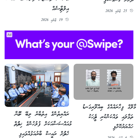
އިލްތިމާސެއް
25 ޖުލައި 2026
19 ޖުލައި 2026
Ad
މާލޭގެ ފިހާރައެއްގެ ބިއްލޫރިގަނޑު
ރައްޔިތުންގެ އިތުބާރު ލިބޭ ނަމޫނާ
ތަޅާލައި ވައްކަންކުރި ދެމީހަކު
މުއައްސަސާއަކަށް ފުލުހުންގެ ޚިދުމަތް
ހައްޔަރުކޮށްފި
ހެދުމަށް ރައީސް ބާރުއަޅުއްވައިފި