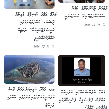
މުޒާހަރާ ދިމާކޮށް މާލޭގެ ބައެއް
މަރުޙޫމް އަޙްމަދު ޢާސިފްގެ ޢާއިލާއާ
ސަރަހައްދުތައްް މިރޭ ބަންދުކުރަނީ
ކޮމިޝަނަރ ބައްދަލުކުރައްވައި
18 ޖޫން 2026
ރައީސުލްޖުމްހޫރިއްޔާގެ ތަޢުޒިޔާ
ރައްދުކުރައްވައިފި
13 ޖޫން 2026
ގދ. ގައްދޫ ކައިރިއަށް މަހަށް ގޮސް
ޑްރަގް އޮޕަރޭޝަނެއްގައި އުޅެނިކޮށް
އުޅުނު މީހަކު މޫދުގައި މަރުވެފައި އޮއްވައި
ގެއްލުނު ފުލުސް މީހާ ފެނުނީ މޫދުގައި
ފެނިއްޖެ
މަރުވެފައި އޮއްވާ!