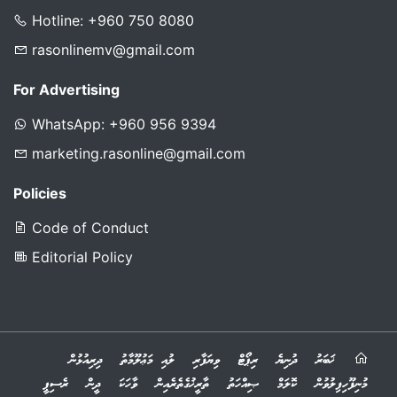
Hotline: +960 750 8080
rasonlinemv@gmail.com
For Advertising
WhatsApp: +960 956 9394
marketing.rasonline@gmail.com
Policies
Code of Conduct
Editorial Policy
ޚަބަރު
ދުނިޔެ
ރިޕޯޓް
ވިޔަފާރި
ލުއި މަޢުލޫމާތު
ދިރިއުޅުން
މުނިފޫހިފިލުވުން
ކޮލަމް
ޞިއްހަތު
ތާރީޚުގެތެރެއިން
ވާހަކަ
ދީން
ރެސިޕީ