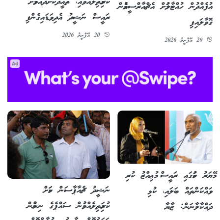
ކުރިމަތިލައްވައި، ތާއީދުކޮށްދެއްވުމަށް
އުފެއްދުން ހުއްޓާލުމަށް އެޗްއާރްސީއެމުން
ރައީސް ނަޝީދު އެދިވަޑައިގެންފި
ގޮވާލައިފި
20 އޭޕްރީލު 2026
20 އޭޕްރީލު 2026
Ad
މޭޔަރު ކަމުގައި ރައީސް މުޢިއްޒު ކުރި
ނަޝީދު ޗެއާޕާސަން ކަމަށް
ވައްކަންތައް ބަލައި، ކުޅި
ކުރިމަތިލެއްވުމުން ސައްޕެގެ ނިންމުން
ދައްކާލާނަން: ޒާޔާ