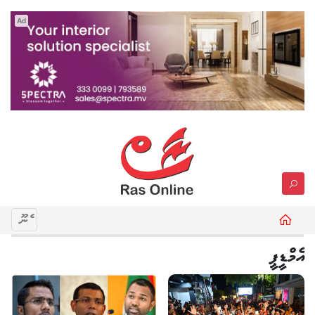
Ad
މެނޫ
އެމްޑީޕީ