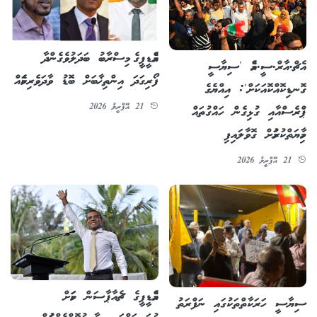
އެމްޑީޕީގެ މިސްރާބު ބަދަލުވެގެންދާ
އެޗް.އާރް.ސީ.އެމް 'ސިޔާސީ
ފޯރިގަދަ އިންތިޚާބަށް ބޮޑު ވާދަވެރިކަމެއް
ގޮނޑިކޮއްކޮއަކަށް': އިއްޔެގެ
21 އޭޕްރީލު 2026
ޕްރެސްއާއި ގުޅިގެން ހައްގުތައް
ހިމާޔަތްކުރުމަށް ގޮވާލައިފި
21 އޭޕްރީލު 2026
އެމްޑީޕީގެ ޗެއާޕާސަން ކަމަށް
ސިޔާސީ ހަރަކާތްތަކުގައި ނަފްރަތު