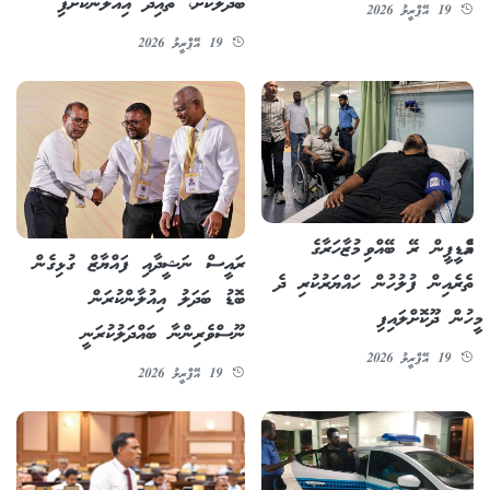
ބަދަލުކޮށް، ތާއިދު އިއުލާންކޮށްފި
19 އޭޕްރީލު 2026
19 އޭޕްރީލު 2026
އެމްޑީޕީން ރޭ ބޭއްވި މުޒާހަރާގެ
ރައީސް ނަޝީދާއި ފައްޔާޒް ގުޅިގެން
ތެރެއިން ފުލުހުން ހައްޔަރުކުރި ދެ
ބޮޑު ބަދަލު އިއުލާންކުރަން
މީހުން ދޫކޮށްލައިފި
ނޫސްވެރިންނާ ބައްދަލުކުރަނީ
19 އޭޕްރީލު 2026
19 އޭޕްރީލު 2026