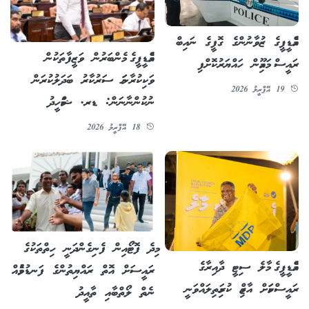
އެމްޑީޕީގެ ޒުވާނުންގެ ގޮފީގެ ނައިބް
އެމްޑީޕީގެ މެންބަރުން ވަޒީފާތަކުން
ރައީސް މައިމޫން ހައްޔަރުކޮށްފި
ވަކިކުރާނަމަ ސަރުކާރު ބަދަލުކުރަން
19 އޭޕްރީލު 2026
ނުކުންނާނަން: ޑރ. ޝަމްހީދު
18 އޭޕްރީލު 2026
މިދެ ފޮޓޯއިން ފެނިގެންދަނީ ހިތްތަކުގެ
އެމްޑީޕީގެ މާލެ ސިޓީ ދާއިރާގެ
ރައީސަށް އޮތް ރައްޔިތުންގެ ފަނޑުވުމެއް
ރައީސްކަމަށް އާޒިމް ކުރިމަތިލައްވަނީ
ނެތް ލޯތްބާއި ތާއީދު