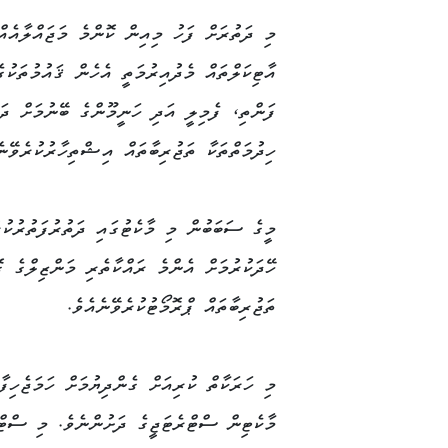
މި ދަތުރަށް ފަހު މިއިން ކޮންމެ މަޖައްލާއެއް
އާޓިކަލްތައް މެދުއިރުމަތީ އެހެން ޤައުމުތަކު
ފަންތި، ފެމިލީ އަދި ހަނީމޫންގެ ބޭނުމަށް ދަ
ހިދުމަތްތަކާ ތަޖުރިބާތައް އިޝްތިހާރުކުރެވޭނެ
މީގެ ސަބަބުން މި މާކެޓުގައި ދަތުރުފަތުރުކުރ
ހޭދަކުރުމަށް އެންމެ ރައްކާތެރި މަންޒިލްގެ 
ތަޖުރިބާތައް ޕްރޮމޯޓުކުރެވޭނެއެވެ.
މި ހަރަކާތް ކުރިއަށް ގެންދިޔުމަށް ހަމަޖެހިފާ
މާކެޓިން ސްޓްރެޓަޖީގެ ދަށުންނެވެ. މި ސްޓްރެ