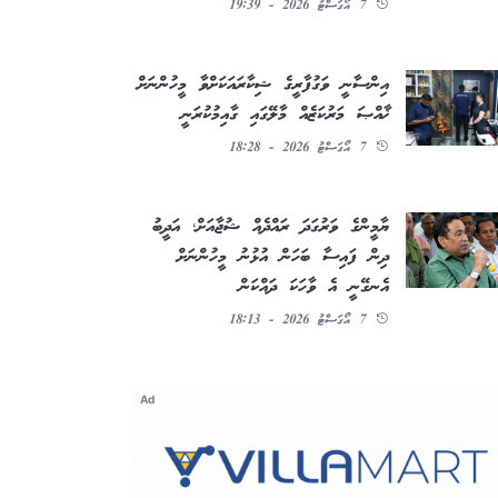
7 އޯގަސްޓު 2026 - 19:39
އިންސާނީ ވަގުފާރީގެ ޝިކާރައަކަށްވާ މީހުންނަށް
ޚާއްޞަ މަރުކަޒެއް މާލޭގައި ގާއިމުކުރަނީ
7 އޯގަސްޓު 2026 - 18:28
ޔާމީންގެ ވަރުގަދަ ރައްދެއް ޝުޖާއަށް؛ އަދީބު
ދިން ފައިސާ ބަހަން އުޅުނު މީހުންނަށް
އެނގޭނީ އެ ވާހަކަ ދައްކަން
7 އޯގަސްޓު 2026 - 18:13
Ad