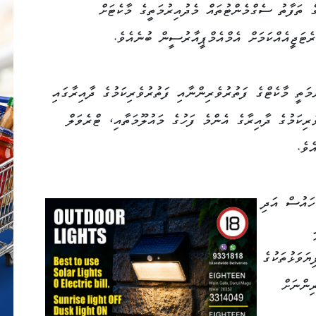
ެ ތަފާތު ސެގްމެންޓުތައް މެދުއިރުމަތީގެ މާކެޓަށް
ެޓަޖީއެއްކަމަށް އެމްއެމްޕީއާރުސީން ބުނެއެވެ.
ތީ މާކެޓްގެ ފަތުރުވެރިންނާއި ފަތުރުވެރިކަމުގެ ދާއިރާގައި
ެރިކަމުގެ ދާއިރާގެ އެންމެ ފަހުގެ މައުލޫމަތާއި، ޓްރެވަލް
ެވެ.
ހައުސް އަދި
ޔަވަޅުތަކުގެ
ިންނަށް