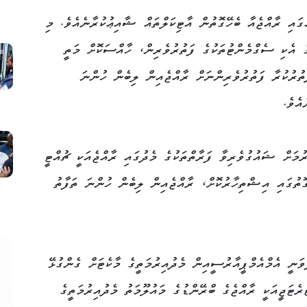
ގައި ރާއްޖެއާ ބެހޭގޮތުން އާޓިކަލްތައް ޝާއިޢުކުރާނެއެވެ. މި
ގެ އެކި ސެގްމެންޓުތަކުގެ ފަތުރުވެރިން، ހާއްސަކޮށް މަތީ
ތުރުކުރާ ފަތުރުވެރިންނަށް ރާއްޖެއިން ލިބެން ހުންނަ
އެވެ.
ުމަށް ޝައުގުވެރިވާ ފަރާތްތަކުގެ މެދުގައި ރާއްޖެއަކީ ޗުއްޓީ
ގޮތުގައި އިޝްތިހާރުކޮށް، ރާއްޖެއިން ލިބެން ހުންނަ ތަފާތު
ވަނީ އެމްއެމްޕީއާރުސީއިން މެދުއިރުމަތީގެ މާކެޓަށް ގެންގުޅޭ
ޓަޖީއަކީ ރާއްޖެގެ ބްރޭންޑުގެ މައުލޫމަތު މެދުއިރުމަތީގެ