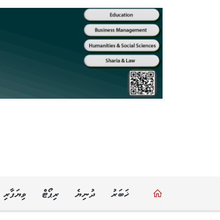
ޚަބަރު
ދުނިޔެ
ރިޕޯޓް
ވިޔަފާރި