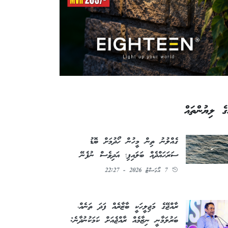
ގެ ލިޔުންތައް
ގެއްލުނު ތިން މީހުން ހޯދުމަށް ބޮޑު
ސަރަހައްދެއް ބަލައިފި؛ އަދިވެސް ނުފެނޭ
7 އޯގަސްޓު 2026 - 22:27
ރާއްޖޭގެ މަޖިލީހަކީ ބާޒާރެއް ފަދަ ތަނެއް،
ބަރުލަމާނީ ނިޒާމެއް ރާއްޖެއަށް ކަމަކުނުދާނެ: