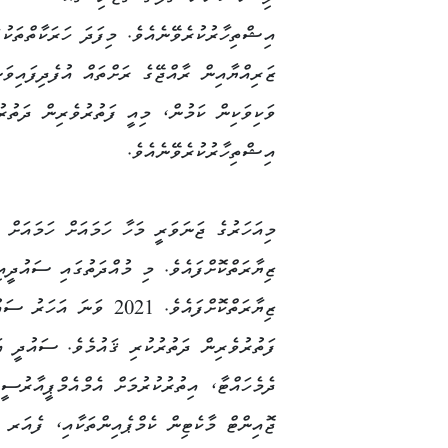
އިޝްތިހާރުކުރެވޭނެއެވެ. މިފަދަ ހަރަކާތްތަކުގ
ޒަރިއްޔާއިން ރާއްޖޭގެ ރަށްތައް އުފެދިފައިވަނ
ވަކިވަކިން ކަމުން، މިއީ ފަތުރުވެރިން ދަތުރު
އިޝްތިހާރުކުރެވޭނެއެވެ.
ފަތުރުވެރިން ދަތުރުކުރި ޤައުމެވެ. ސައުދީ އަ
ދެމެހައްޓާ، އިތުރުކުރުމަށް އެމްއެމްޕީއާރުސީ
ޖޮއިންޓް މާކެޓިން ކެމްޕެއިންތަކާއި، ފެއަރ 