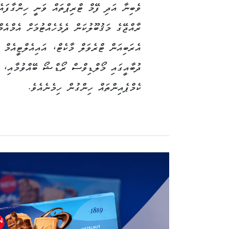
ރާއްޖޭގެ މަޤުބޫލުކަން ދެމެހެއްޓުމަށް އެމްއެމ
އެރަބިއަން ޓްރެވަލް މާކެޓް، އައިއެލްޓީއެމް 
ދުބާއީގައި މޯލްޑިވްސް ރޯޑްޝޯ ބޭއްވުމާއި، ފ
ކެމްޕެއިންތައް ހިންގުން ހިމެނެއެވެ.