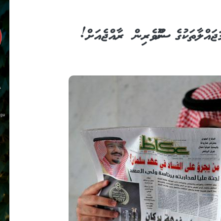
ަޖައްލާތަކުގެ ނޫސްވެރިން ރާއްޖެއަށް!