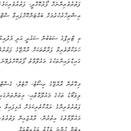
ފަތުރުވެރިންނަށް ފޯރުކޮށްދީ، ފަތުރުވެރިކަމުގ
އިޝްތިހާރުކުރުމަށް ބައްޓަންކޮށްފައިވާ ސްޓްރ
މި ޓްރިޕްގެ ސަބަބުން ސައުދީ އަދި މެދުއިރުމަ
ހަރަކާތްތެރިވާ ފަރާތްތަކަށް ރާއްޖޭގެ ފަތުރުވ
ގައިޑްލައިންތަކުގެ މައުލޫމާތު ފޯރުކޮށްދެވޭނެއ
މިގޮތުން ރާއްޖޭގެ ރިސޯޓު، ހޮޓެލް، ގެސްޓް
ލިވަބޯޑު ތަކުގެ މައުލޫމާތާއި، މިތަންތަނުގައި
ފަތުރުވެރިންގެ ރައްކާތެރިކަމަށް އެޅިފައިވާ ފި
މައުލޫމާތުގެ އިތުރުން، ރާއްޖެއިން ފަތުރުވެރ
ލިބެން ހުންނަ ތަފާތު ތަޖުރިބާތައް