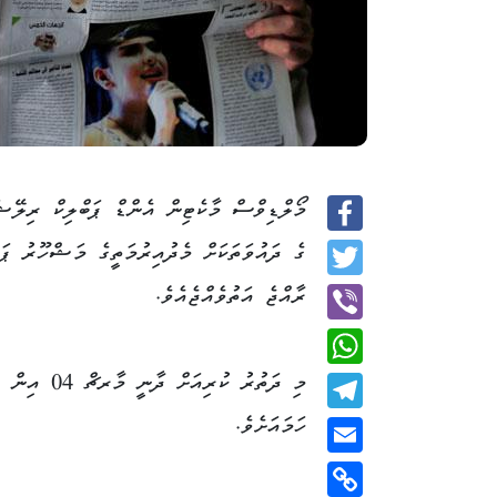
މޯލްޑިވްސް މާކެޓިން އެންޑް ޕަބްލިކް ރިލޭ
Facebook
ގެ ދައުވަތަކަށް މެދުއިރުމަތީގެ މަޝްހޫރު ޕަ
Twitter
ރާއްޖެ އަތުވެއްޖެއެވެ.
Viber
WhatsApp
ހަމައަށެވެ.
Telegram
Email