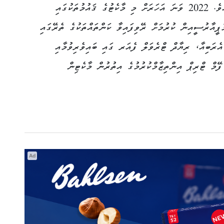
ވެބިނާ އަދި ފޭމް ޓްރިޕްތައް ވަނީ ހިންގާފައެވެ. 2022 ވަނަ އަހަރަށް މި މާކެޓުގެ ޤައުމުތަކުގައި
ްޕީއާރުސީއިން ކުރުމަށް ރޭވިފައިވާ ކަންތައްތަކުގެ ތެރޭގައި
އެރަބިއާ، ރިޔާދް ޓްރެވަލް ފެއަރ ގައި ބައިވެރިވުމާއި
ޭމް ޓްރިޕް އިންތިޒާމްކުރުމުގެ އިތުރުން މާކެޓިން
Ad