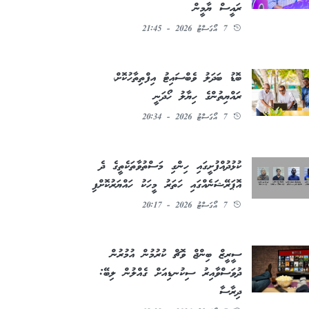
ރައީސް ޔާމީން
7 އޯގަސްޓު 2026 - 21:45
ބޮޑު ބަދަލު ވެބްސައިޓު އިފްތިތާހުކޮށް،
ރައްޔިތުންގެ ހިޔާލު ހޯދަނީ
7 އޯގަސްޓު 2026 - 20:34
ކުޅުދުއްފުށީގައި ހިންގި މަސްތުވާތަކެތީގެ ދެ
އޮޕަރޭޝަނެއްގައި ހަތަރު މީހަކު ހައްޔަރުކޮށްފި
7 އޯގަސްޓު 2026 - 20:17
ސީރީޒް ބިންޖް ވޮޗް ކުރުމުން އުމުރުން
ދުވަސްވާއިރު ސިކުނޑިއަށް ގެއްލުން ލިބޭ:
ދިރާސާ