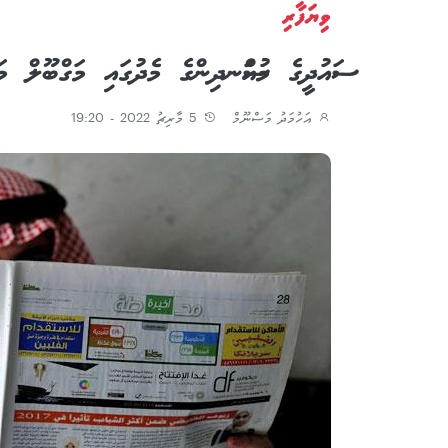
ވިޔަފާރި
ސައުދީގެ މުއްސަނދިންގެ މެދުގައި މަގްބޫލް މ
އަހުމަދު މަސްނޫމް
5 މާރިޗު 2022 - 19:20