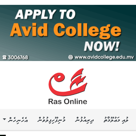
ލުއި މަޢުލޫމާތު
ދިރިއުޅުން
މުނިފޫހިފިލުވުން
އެހެނިހެން