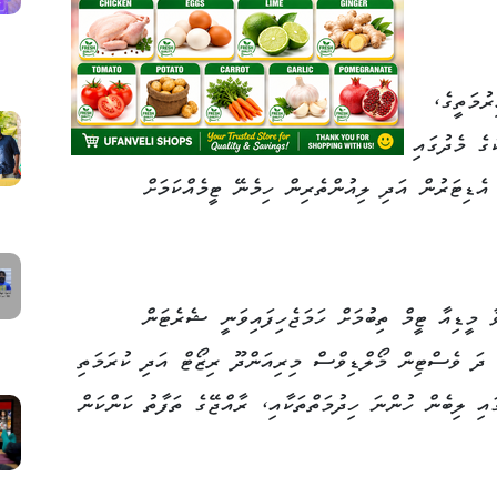
ުމަތީގެ،
ގެ މެދުގައި
އެޑިޓަރުން އަދި ލިއުންތެރިން ހިމެނޭ ޓީމެއްކަމަށް
ާ މީޑިއާ ޓީމް ތިބުމަށް ހަމަޖެހިފައިވަނީ ޝެރެޓަން
ދަ ވެސްޓިން މޯލްޑިވްސް މިރިއަންދޫ ރިޒޯޓް އަދި ކުރަމަތި
އި ލިބެން ހުންނަ ހިދުމަތްތަކާއި، ރާއްޖޭގެ ތަފާތު ކަންކަން