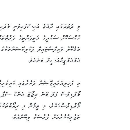
Copy
Link
މި ދަތުރުގައި ރާއްޖެ އައިސްފައިވަނީ މެދުއިރ
ހާއްސަކޮށް ސައުދީގެ މަތީފަންތީގެ ފަރާތްތަކު
މަޤުބޫލު ލައިފްސްޓައިލް ޕަބްލިކޭޝަންތަކުގެ 
އެމްއެމްޕީއާރުސީން ބުނެއެވެ.
މި ފެމިލިއަރައިޒޭޝަން ދަތުރުގައި ބައިވެރިވ
މޯލްޑިވްސް ފުލް މޫން ރިޒޯޓް އެންޑް ސްޕާ, 
މޯލްޑިވްސްގައެވެ. މި ޓީމުން މި ރިޒޯޓުތަކުގަ
ތަޖުރިބާކުރުމަށް ފުރުސަތު ލިބޭނެއެވެ.