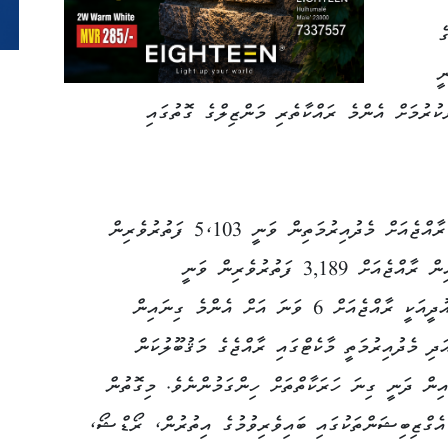
ެ
ީ
ކުރުމަށް އެންމެ ރައްކާތެރި މަންޒިލްގެ ގޮތުގައި
މިއަހަރުގެ ޖަނަވަރީ މަހާ ހަމައަށް ހަމައަށް ރާއްޖެއަށް މެދުއިރުމަތިން ވަނީ 5،103 ފަތުރުވެރިން
ޒިޔާރަތްކޮށްފައެވެ. މި މުއްދަތުގައި ސައުދީއިން ރާއްޖެއަށް 3,189 ފަތުރުވެރިން ވަނީ
ޒިޔާރަތްކޮށްފައެވެ. 2021 ވަނަ އަހަރު ސައުދީއަކީ ރާއްޖެއަށް 6 ވަނަ އަށް އެންމެ ގިނައިން
ދި މެދުއިރުމަތީ މާކެޓްގައި ރާއްޖެގެ މަޤުބޫލުކަން
އިން ދަނީ ގިނަ ހަރަކާތްތަށް ހިންގަމުންނެވެ. މިގޮތުން
އެގްޒިބިޝަންތަކުގައި ބައިވެރިވުމުގެ އިތުރުން، ރޯޑްޝޯ،