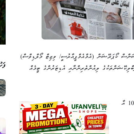
ޝަންސް ކޯޕަރޭޝަން (އެމްއެމްޕީއާރުސީ/ ވިޒިޓް މޯލްޑިވްސް)
ފަހު
ބްލިކޭޝަންތަކުގެ ލިއުންތެރިންނާއި އެޑިޓަރުންގެ ޓީމެއް
މި ދަތުރު ކުރިއަށް ދާނީ މާރޗް 04 އިން 10 އާ