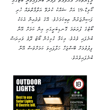
މީޑިޔާތަކަށް މައުލޫމާތު ދެމުން ބުނެފައިވަނީ ބޯޓުގައި
ކޯވިޑް-19 އަށް ޝައްކު ކުރެވޭ އަލާމާތްތައް ހުރި
ފަސިންޖަރުން ތިބިކަމަށެވެ. އޭގެ ތެރެއިން އެކަކު
ބޯޓުގެ ފުރަތަމަ ގޮނޑިބަރީގައި އިން ކަމަށް އޭނާ
ބުނެފައި ވެއެވެ. މިކަމާ ގުޅިގެން ބޯޓު ދޮވެ ވައިރަސް
ފިލުވުމަށް ބޭސްޖަހާ ހަދާފައިވަ ކަމަށްވެސް އޭނާ
ބުނެފައިވެއެވެ.