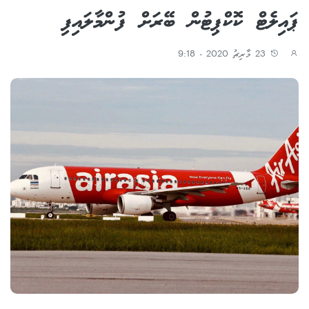
ޕައިލެޓް ކޮކްޕިޓުން ބޭރަށް ފުންމާލައިފި
23 މާރިޗު 2020 - 9:18