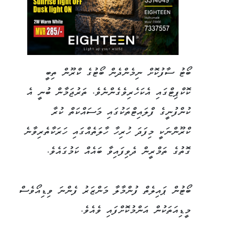
ބޯޓު ސާފުކޮށް ނިމެންދެން ބޯޓުގެ ކްރޫން ތިބީ
ކޮކްޕިޓްގައި އެކަހެރިވެގެންނެވެ. ތަރުޖަމާން ބުނީ އެ
ކުންފުނީގެ ފްލައިޓްތަކުގައި މަސައްކަތް ކުރާ
ކްރޫންނަކީ މިފަދަ ހުރިހާ ހާލަތެއްގައި ހަރަކާތެރިވާނެ
ގޮތުގެ ތަމްރީން ދެވިފައިވާ ބައެއް ކަމުގައެވެ.
ބޯޓުން ޕައިލެތް ފުންމާލާ މަންޒަރު ފެންނަ ވިޑިއޯވެސް
މީޑިއަތަކުން އަންމުކޮށްފައި ވެއެވެ.