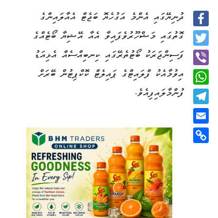
ދުނިޔޭގައި އެންމެ އަގުހެޔޮ ބަޖެޓް އެއާލައިންގެ
Facebook
ގޮތުގައި މަޝްހޫރުވެފައިވާ އެއާ އޭޝިޔާ ބޯޓެއްގެ
Twitter
ފަސިންޖަރަކު ބޯޓުތެރޭގައި ކިނބިއްސެއް އެޅިއަޑު
އިވުމާއެކު ފްލައިޓްގެ ޕައިލެޓް ކޮކްޕިޓުން ބޭރަށް
Viber
ފުންމާލައިފިއެވެ.
WhatsApp
Telegram
Email
Copy
Link