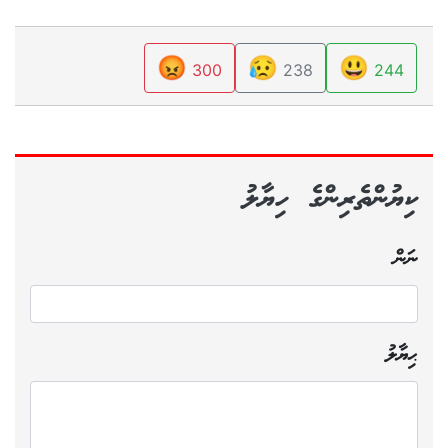
😡
😥
😃
300
238
244
ކިޔުންތެރިންގެ ހިޔާލު
ނަން
ޙިޔާލު