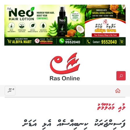
Ad
މެނޫ
ލުއި މަޢުލޫމާތު
ފަސިންޖަރަކު ކިނބިއްސެއް އެޅި އަޑަށް