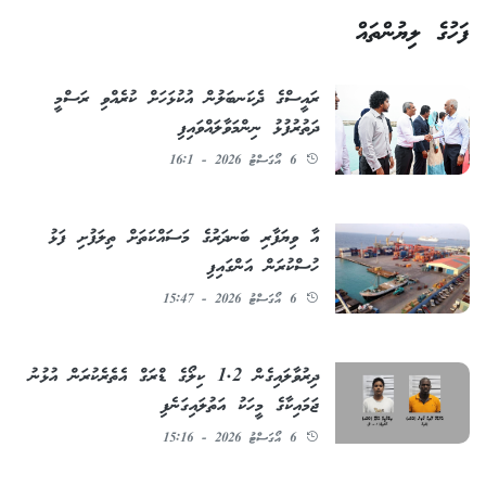
ފަހުގެ ލިޔުންތައް
ރައީސްގެ ދެކަނބަލުން އުކުޅަހަށް ކުރެއްވި ރަސްމީ
ދަތުރުފުޅު ނިންމަވާލައްވައިފި
6 އޯގަސްޓު 2026 - 16:1
އާ ވިޔަފާރި ބަނދަރުގެ މަސައްކަތަށް ތިލަފުށި ފަޅު
ހުސްކުރަން އަންގައިފި
6 އޯގަސްޓު 2026 - 15:47
ދިރުވާލައިގެން 1.2 ކިލޯގެ ޑްރަގް އެތެރެކުރަން އުޅުނު
ޖަމައިކާގެ މީހަކު އަތުލައިގަނެފި
6 އޯގަސްޓު 2026 - 15:16