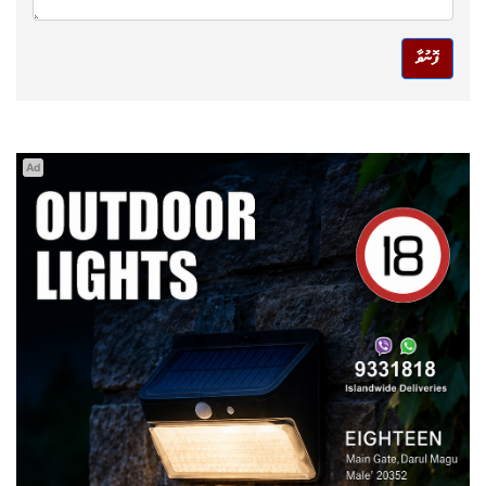
ފޮނުވާ
Ad