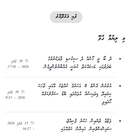
ލުއި މައުލޫމާތު
މި ލިޔުމާ ގުޅޭ
ދެ ބޯ ލީ ހޯނެއް ދެ ސިކުނޑި ވާދަކުރުމުގެ
30 ޖުލައި
ބަދަލުގައި މަސައްކަތް ކުރަނީ އެއްބާރުލުންދީގެން
2026 - 17:18
އުމުރުން އެންމެ 8 އަހަރުގެ ކުއްޖަކު އޭއައި ވާހަކަ
30 ޖުލައި
ކިޔައިދޭ ޑިވައިސެއް އުފައްދައި ބޮޑު ސަމާލުކަމެއް
2026 - 9:13
ހޯދައިފި
ފަޒާގެ ތެރެއިން ހަކުރު ފެނިއްޖެ،
15 ޖުލައި 2026
ސައިންސްވެރިން ހައިރާން ކަމެއްގައި
- 16:27