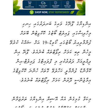
އިންޑިޔާގެ ޕޫނޭގެ ވައިގެ ބަނދަރުގައި ހިނގި
މިހާދިސާގައި ޕައިލެޓް ބޯޓުގެ ކޮކްޕިޓުން ބޭރަށް
ފުންމާލިއިރު ބޯޓުގައި ކޯވިޑް-19 އަށް ޝައްކު ކުރެވޭ
މީހުން ތިބި ކަމަށް ރިޕޯޓްތައް ބުނެއެވެ. ޕޫނޭ އިން
ދިއްލީއަށް ދަތުރުކުރި މި ފްލައިޓްގެ ޕައިލެޓް-އިން
ކޮމާންޑް ފުންމާލީ ކަހާލެވޭ ގޮތަށް ހުންނަ ކޮކްޕިޓްގެ
އިމާޖެންސީ ދޮރުން ކަމަށް ރިޕޯޓްތައް ބުނެއެވެ.
މިކަމާ ގުޅިގެން އެއާ އޭޝިޔާ އިންޑިޔާގެ ތަރުޖަމާން