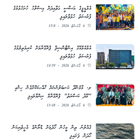
އެމްޑީޕީގެ އަސާސީ ގަވާއިދަށް އިސްލާހު ހުށަހެޅުމުގެ
ފުރުސަތު ހުޅުވާލައިފި
6 އޯގަސްޓު 2026 - 15:8
އެމްއެމްއޭގެ އިންޓާންޝިޕް ޕްރޮގްރާމަށް ކުރިމަތިލުމުގެ
ފުރުސަތު ހުޅުވާލައިފި
6 އޯގަސްޓު 2026 - 14:59
ލ. މާމެންދޫ ކަނބަލުންނަށް ޚާއްޞަކޮށްގެން ހިންގި
"މޫދު ކަސްރަތު" ޕްރޮގްރާމް ނިންމާލައިފި
6 އޯގަސްޓު 2026 - 11:48
ގެއްލުނު ތިން މީހުން ހޯދުމަށް ޑްރޯންގެ އެހީތެރިކަން
ހޯދަން ފަށައިފި