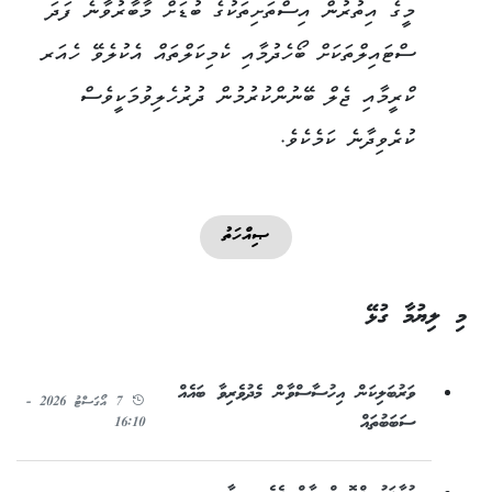
މީގެ އިތުރުން އިސްތަށިތަކުގެ ބުޑަށް މާބާރުވާނެ ފަދަ
ސްޓައިލްތަކަށް ބޯހެދުމާއި ކެމިކަލްތައް އެކުލެވޭ ހެއަރ
ކްރީމާއި ޖެލް ބޭނުންކުރުމުން ދުރުހެލިވުމަކީވެސް
ކުރެވިދާނެ ކަމެކެވެ.
ޞިއްހަތު
މި ލިޔުމާ ގުޅޭ
ވަރުބަލިކަން އިހުސާސްވާން މެދުވެރިވާ ބައެއް
7 އޯގަސްޓު 2026 -
ސަބަބުތައް
16:10