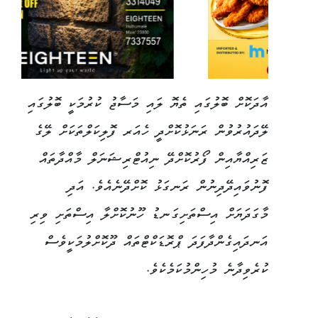
އާދަކޮށް ބޮލުގައި ތެޔޮ ލައި މަސާޖު ކުރުމަކީ ބޮލުގައި
ލޭދައުރުވުން ރަނަޅުކޮށްދީ ހެއަރ ފޮލިކަލްތަކަށް ލޭގެ
ޒަރިއްޔާއިން ފޯރުކޮށްދޭ ނިއުޓްރިޝަނަލް މާއްދާތައް
ފޮނުވައިދޭދިނުން ރަނގަޅު ކޮށްދޭނެއެވެ. އަދި
މާގަދަޔަށް އިސްތަށިގަނޑު ހޫނުކޮށްލާ އިސްތަށި ވިރި
އަނދައިގެންދާފަދަ ޕްރޮޑަކްޓްތައް ދޫކޮށްލުމަކީވެސް
ކުރެވިދާނެ މުހިންމުކަމެކެވެ.