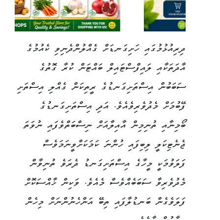
ދިރިއުޅުމުގައި ހަށިގަނޑަށް ގެއްލުންދެނިވި ކެއުމުގެ
އާދަތަކާއި ލައިފްސްޓައިލް ބައްޓަން ކުރާ ގޮތުގެ
ސަބަބުން އިސްތަށިގަނޑުގެ ރީތިކަން ގެއްލި އިސްތަށި
ފޭބުމަށް މެދުވެރިވެއެވެ. އަދި އިސްތަށިގަނޑުގެ
ބޯމިނާއި ތުނިމިން އާއިލާއަށް ނިސްބަތްވެފައި ނުވަތަ
ޖެނެޓިކަލީ ލިބިފައި ހުންނަ ކަމަކަށްވީނަމަވެސް
ފަލަވުމަކީ މީހާގެ އިސްތަށިގަނޑު ދެރަވެ ތުނިވާން
މެދުވެރިވާ ސަބަބެއްވެސް މެއެވެ. ވަކިން ޚާއްސަކޮށް
ފަލަވެގެން ބަނޑުލާފައި ތިބޭ އަންހެނުންނަށް މިހެން