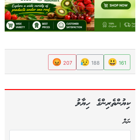
😡
😥
😃
207
188
161
ކިޔުންތެރިންގެ ހިޔާލު
ނަން