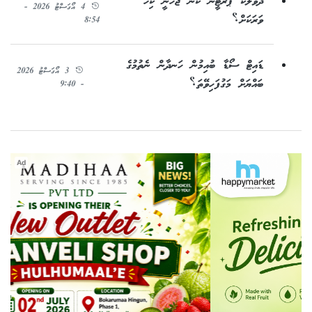
ދުވާލަކު ޕްރޮޓީން ކާން ޖެހެނީ ކިހާ
4 އޯގަސްޓު 2026 -
ވަރަކަށް؟
8:54
ޑައިޓް ސޯޑާ ބުއިމުން ހަނދާން ނެތުމުގެ
3 އޯގަސްޓު 2026
ބައްޔަށް މަގުފަހިވޭތަ؟
- 9:40
Ad