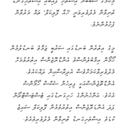
މިކަމުގެ ސަބަބުން އިސްތަށި ފައިބައި އިސްތަށިގަނޑު
ތުނިވާން މެދުވެރިވަނީ 'ހެއާ ފޮލިކަލް' ތައް މަރުވާން
ފެށުމުންނެވެ.
މީގެ އިތުރުން ބަނޑުގައި ސަރުބީ ޖަމާވެ ބަނޑުލުމުން
ހޯމޯން އިމްބެލެންސްވެ އެންޑްރޮޖެންސް އިތުރުވުމަށް
މެދުވެރިވާކަމަށްވެސް އެދިރާސާއިން ދައްކައެވެ.
އެންޑްތޮޖެންސްއަކީ ފިރިހެން ސެކްސް ހޯމޯންސް
އެކެވެ. އަންހެނުންގެ ހަށިގަނޑުގައި ޓެސްޓަސްޓްރޯން
ފަދަ އެންޑަރޮޖެންސް އިތުރުވުމުން ފޮލިކަލް ސައިޒު
ކުޑަވެ އިސްތަށިގަނޑު ތުނިވާން މެދުވެރިވެއެވެ.