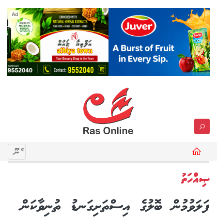
Ad
މެނޫ
ޞިއްހަތު
ފަލަވުމުން ބޮލުގެ އިސްތަށިގަނޑު ތުނިވާކަން