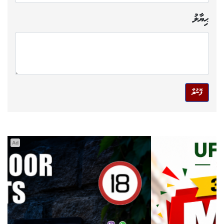
ޙިޔާލު
ފޮނުވާ
Ad