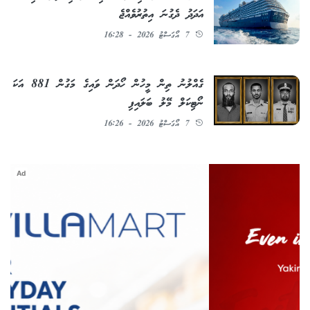
އަދަދު ދެގުނަ އިތުރުވެއްޖެ
7 އޯގަސްޓު 2026 - 16:28
ގެއްލުނު ތިން މީހުން ހޯދަން ވައިގެ މަގުން 881 އަކަ
ނޯޓިކަލް މޭލު ބަލައިފި
7 އޯގަސްޓު 2026 - 16:26
Ad