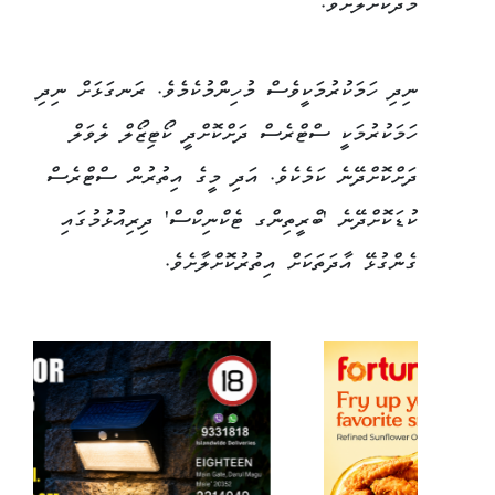
މަދުކޮށްލާށެވެ.
ނިދި ހަމަކުރުމަކީވެސް މުހިންމުކެމެވެ. ރަނގަޅަށް ނިދި
ހަމަކުރުމަކީ ސްޓްރެސް ދަށްކޮށްދީ ކޯޓިޒޯލް ލެވަލް
ދަށްކޮށްދޭނެ ކަމެކެވެ. އަދި މީގެ އިތުރުން ސްޓްރެސް
ކުޑަކޮށްދޭނެ 'ބްރީތިންގ ޓެކްނިކްސް' ދިރިއުޅުމުގައި
ގެންގުޅޭ އާދަތަކަށް އިތުރުކޮށްލާށެވެ.