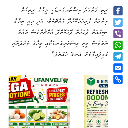
ރީތި ވަރުގަދަ އިސްތަށގަނޑަކީ މީހާގެ ރީތިކަން
Facebook
އިތުރަށް ފުރިހަމަކޮށްދޭ އެއްޗެކެވެ. އަދި މިއީ ތިމާގެ
Twitter
ޞިއްޙަތު ދުޅަހެޔޮ ދޭހަކޮށްދޭ އެއްޗެއްވެސް މެއެވެ.
ނަމަވެސް ރީތި އިސްތަށިގަނޑަކާއި މީހާގެ ބަރުދަނާއި
Viber
ގުޅިފައިވާކަން އެނގޭ ހެއްޔެވެ؟
WhatsApp
Telegram
Email
Copy
Link