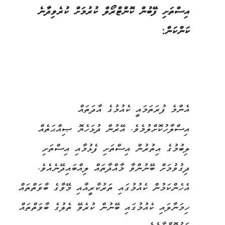
އިސްތަށި ފޭބުން ކޮންޓްރޯލް ކުރުމަށް ކުރެވިދާނެ
ކަންކަން:
އެންމެ ފުރަތަމައީ ކެއުމުގެ އާދަތައް
އިސްލާހުކޮށްލުމެވެ. އޭރުން ދުޅަހެޔޮ ޞިއްޙަތެއް
ލިބުމުގެ އިތުރުން އިސްތަށި ފެޅުމާއި އިސްތަށި
ދިގުވުމަށް ބޭނުންވާ މާއްދާތައް ލިއްބައިދޭނެއެވެ.
އެހެންކަމުން ކެއުމުގައި ތަރުކާރީއާއި މޭވާގެ ބާވަތްތައް
ހިމަނާލައި ކެއުމުގައި ބޭނުން ކުރެވޭ ތެލުގެ ބާވަތްތައް