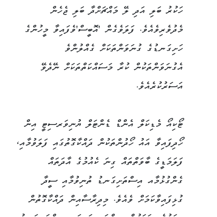
ހަކުރު ބަލި އަދި ލޭ މައްޗަށްދާ ބަލި ޖެހެން
މެދުވެރިވެއެވެ. ފަލަވެގެން 'އޮބީސް'ވެފައިވާ މީހުންގެ
ހަށިގަނޑުގެ ގުނަވަންތަކަށް ގެއްލުންވެ
އެގުނަވަންތަކުން ކުރާ މަސައްކަތްތަކަށް ނޭދެވޭ
އަސަރުކުރެއެވެ.
ޓޯކިއޯ މެޑިކަލް އެންޑް ޑެންޓަލް ޔުނިވަރސިޓީ އިން
ހޯދިފައިވާ އައު ހޯދުންތަކުން ދައްކާގޮތުގައި ފަލަވުމާއި،
ފަލަމަޑީގެ ބާވަތްތައް ގިނަ ކެއުމުގެ އާދަތައް
ގެންގުޅުމާއ އިސްތަށިގަނޑު ތުނިވުމާއި ސީދާ
ގުޅިފައިވާކަމަށް ވެއެވެ. މިދިރާސާއިން ދައްކާގޮތުން