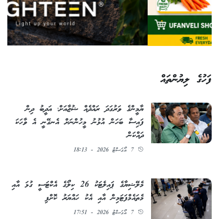
ފަހުގެ ލިޔުންތައް
ޔާމީންގެ ވަރުގަދަ ރައްދެއް ޝުޖާއަށް؛ އަދީބު ދިން
ފައިސާ ބަހަން އުޅުނު މީހުންނަށް އެނގޭނީ އެ ވާހަކަ
ދައްކަން
7 އޯގަސްޓު 2026 - 18:13
މެލޭޝިޔާގެ ޕައިލެޓަކު 26 ކިލޯގެ އެކްޓަސީ ގުޅަ އާއި
މެތައެމްފަޓަމިން އާއި އެކު ހައްޔަރު ކޮށްފި
7 އޯގަސްޓު 2026 - 17:51