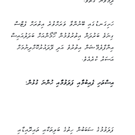
ދިމާވުން ގާތެވެ.
ހަށިގަނޑުގައި ބޭނުންވާ ވަރަށްވުރެ އިތުރަށް ފެޓްސް
ގިނަވެ ބަރުދަން އިތުރުވުމުން ހޯމޯންއަށް ބަދަލުއައިސް
އިންފްލެމޭޝަން އިތުރުވެ އަދި ލޭދައުރުކޮށްދިނުމަށް
އަސަރު ކުރެއެވެ.
އިސްތަށި ފެއިބުމާއި ފަލަވުމާއި ހުންނަ ގުޅުން:
ފަލަވުމުގެ ސަބަބުން ހިތުގެ ބަލިތަކާއި ތައިރޮއިޑާއި