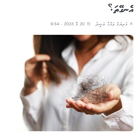
އެނގޭތަ؟
މަރިޔަމް ލަމްޙާ ރަޝީދު
20 މޭ 2023 - 9:54