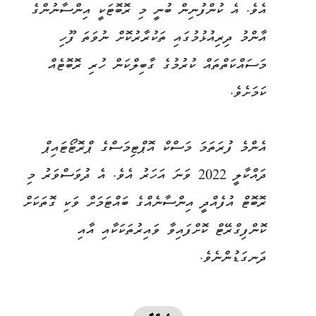
އެވެ. އެ ކުންފުނިން ބުނީ މި ރޮބޮޓަކީ އިންސާނުންގެ
އާންމު ދިރިއުޅުމުގައި ތަކުރާރުކޮށް ނުވަތަ ފޫހި
މަސައްކަތްތައް ކުރުމުގެ ގާބިލްކަން ހުރި ރޮބޮޓެއް
ކަމަށެވެ.
އެންމެ ފުރަތަމަ މަސްކް އޮޕްޓިމަސްގެ ޕްރޮޓޯޓައިޕް
ދައްކާލީ 2022 ވަނަ އަހަރު އެވެ. އެ ދުވަސްވަރު މި
ރޮބޮޓް އުފެއްދީ އިންސާނެއްގެ ބައްޓަމަށް ވަކި ގޮތަކަށް
ކޮންފިގްރޭޓް ކޮށްފައިވާ ވައިރުތަކަކާއި އާއި
ދަނގަޑުންނެވެ.