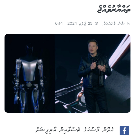
ތައްޔާރުވެއްޖެ
ޝާން މުހައްމަދު
23 ޖުލައި 2024 - 6:14
އެލޮން މާސްކުގެ ޓެސްލާއިން އާޓިފިޝަލް