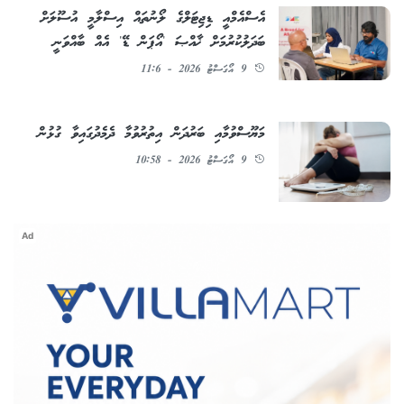
އެސްއެމްއީ ޑިޖިޓަލްގެ ލޯނުތައް އިސްލާމީ އުސޫލަށް
ބަދަލުކުރުމަށް ޚާއްޞަ 'އޯޕަން ޑޭ' އެއް ބާއްވަނީ
9 އޯގަސްޓު 2026 - 11:6
މަޔޫސްވުމާއި ބަރުދަން އިތުރުވުމާ ދެމެދުގައިވާ ގުޅުން
9 އޯގަސްޓު 2026 - 10:58
Ad