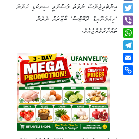
Facebook
އިންޓެލިޖެންސް ނުވަތަ މަސްނޫވީ ސިނކުޑި ހުންނަ
Twitter
‘ހިއުމަނޮއިޑް ރޮބޮޓްސް’ ބާޒާރަށް ނެރެން
ތައްޔާރުވެއްޖެއެވެ.
Viber
WhatsApp
Telegram
Email
Copy
Link