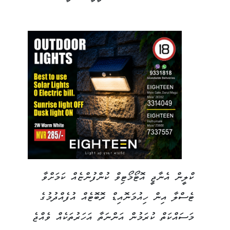
ކްލީން އެނާޖީ އޮޓޯމޯޓިވް ކުންފުންޏެއް ކަމަށްވާ
ޓެސްލާ އިން ހިއުމަނޮއިޑް ރޮބޮޓެއް އުފެއްދުމުގެ
މަސައްކަތް ކުރަމުން އަންނަތާ އަހަރުތަކެއް ވެއްޖެ