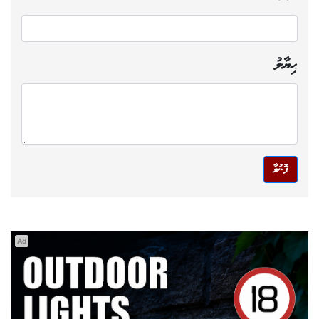
ޙިޔާލު
ފޮނުވާ
Ad