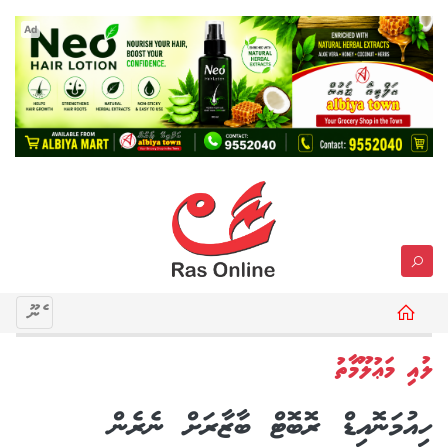
Ad
މެނޫ
ލުއި މަޢުލޫމާތު
ހިއުމަނޮއިޑް ރޮބޮޓް ބާޒާރަށް ނެރެން