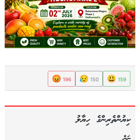
😡
😥
😃
196
150
159
ކިޔުންތެރިންގެ ހިޔާލު
ނަން