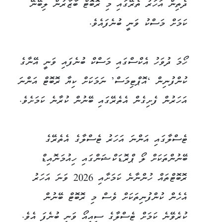
ދެތިން އަހަރު ތެރޭގައި މި ރޮބޮޓް ބާޒާރުން ލިބޭނޭ
ކަމަށް މަސްކު ވަނީ ބުނެފައެވެ.
ހޯމަ ދުވަހު އެކްސްގައި މަސްކް ބުނެފައި ވަނީ އޭނާގެ
ކުންފުނިން ‘އޮޕްޓިމަސް’ ނަމަކަށް ކިޔާ ރޮބޮޓް އަންނަ
އަހަރުން ފެށިގެން އެތެރޭގައި ބޭނުން ކުރާނެ ކަމަށެވެ.
ޓެސްލާގައި އަންނަ އަހަރު ޓެސްލާގެ އެތެރޭގެ
ބޭނުންތަކަށް ލޯ ޕްރޮޑަކްޝަންގައި ހިއުމަނޮއިޑް
ރޮބޮޓްތައް ހުންނާނެ ކަމަށާއި 2026 ވަނަ އަހަރު
އެހެން ކުންފުނިތަކަށް ވެސް މި ރޮބޮޓް ބޭނުން
ކުރެވޭނެ ކަމަށް ޓެސްލާގެ ސީއީއޯ ވަނީ ބުނެފަ އެވެ.