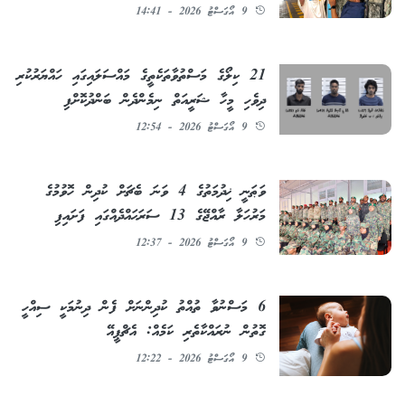
9 އޯގަސްޓު 2026 - 14:41
21 ކިލޯގެ މަސްތުވާތަކެތީގެ މައްސަލައިގައި ހައްޔަރުކުރި
ދިވެހި މީހާ ޝަރީއަތް ނިމެންދެން ބަންދުކޮށްފި
9 އޯގަސްޓު 2026 - 12:54
ވަޠަނީ ޚިދުމަތުގެ 4 ވަނަ ބެޗަށް ކުދިން ހޮވުމުގެ
މަރުހަލާ ރާއްޖޭގެ 13 ސަރަޙައްދެއްގައި ފަށައިފި
9 އޯގަސްޓު 2026 - 12:37
6 މަސްނުވާ ތުއްތު ކުދިންނަށް ފެން ދިނުމަކީ ސިއްހީ
ގޮތުން ނުރައްކާތެރި ކަމެއް: އެޗްޕީއޭ
9 އޯގަސްޓު 2026 - 12:22