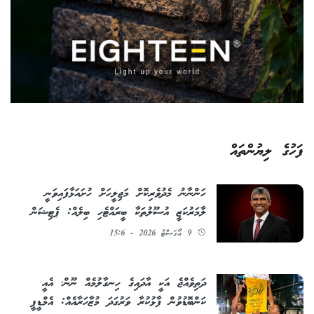
ފަހުގެ ލިޔުންތައް
ހަންނާނު މެދުވެރިކޮށް މަޖިލީހަށް ހުށައަޅާފައިވަނީ
ލާމަރުކަޒީ އުސޫލުތަކާ ބީރައްޓެހި ބިލެއް: ޕެޓިޝަން
9 އޯގަސްޓު 2026 - 15:6
ދަތިވެއްޖެ އަކީ އާދައިގެ ހިނގާލުމެއް ނޫން؛ އެއީ
ކަންބޮޑުވުން ފާޅުކުރާ ވަރުގަދަ މުޒާހަރާއެއް: އެމްޑީޕީ