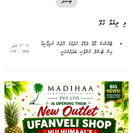
ޓެސްލާ
މި ލިޔުމާ ގުޅޭ
ޓްރާންސް ލޯއާ ދެކޮޅު ހެދުމުގެ ގޮތުން ކެލިފޯނިއާ
17 ޖުލައި
އިން ޓެސްލާ ކުންފުނި ބަދަލުކުރަނީ
2024 - 7:59
Ad