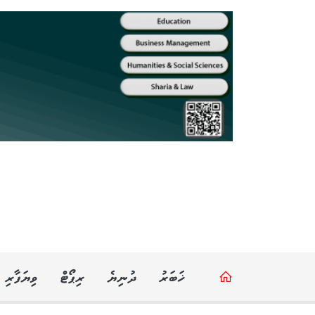
ޚަބަރު
ދުނިޔެ
ރިޕޯޓް
ވިޔަފާރި