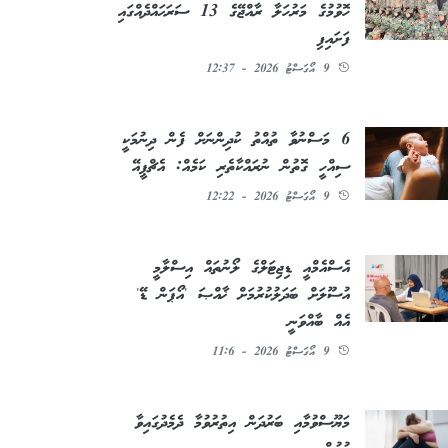
ހޮވުމުގެ މަރުހަލާ ރާއްޖޭގެ 13 ސަރަޙައްދެއްގައި
ފަށައިފި
9 އޯގަސްޓު 2026 - 12:37
6 މަސްނުވާ ތުއްތު ކުދިންނަށް ފެން ދިނުމަކީ
ސިއްހީ ގޮތުން ނުރައްކާތެރި ކަމެއް: އެޗްޕީއޭ
9 އޯގަސްޓު 2026 - 12:22
އެސްއެމްއީ ޑިޖިޓަލްގެ ލޯނުތައް އިސްލާމީ
އުސޫލަށް ބަދަލުކުރުމަށް ޚާއްޞަ 'އޯޕަން ޑޭ'
އެއް ބާއްވަނީ
9 އޯގަސްޓު 2026 - 11:6
މަޔޫސްވުމާއި ބަރުދަން އިތުރުވުމާ ދެމެދުގައިވާ