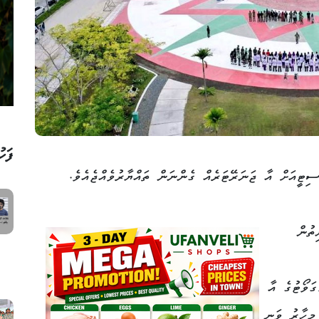
ފަހު
ސިޓީއަށް އާ ޖަނަރޭޓަރެއް ގެންނަން ތައްޔާރުވެއްޖެއެވެ.
ތުން
ށް އަންނަ އޮގަސްޓުމަހު 1.5 މެގަވޯޓުގެ އާ
މިހާރު ވަނީ