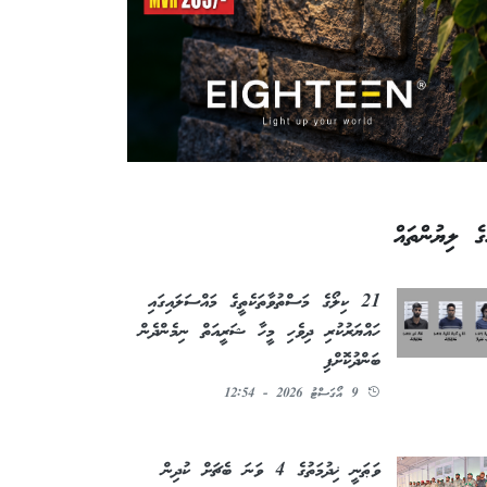
ގެ ލިޔުންތައް
21 ކިލޯގެ މަސްތުވާތަކެތީގެ މައްސަލައިގައި
ހައްޔަރުކުރި ދިވެހި މީހާ ޝަރީއަތް ނިމެންދެން
ބަންދުކޮށްފި
9 އޯގަސްޓު 2026 - 12:54
ވަޠަނީ ޚިދުމަތުގެ 4 ވަނަ ބެޗަށް ކުދިން