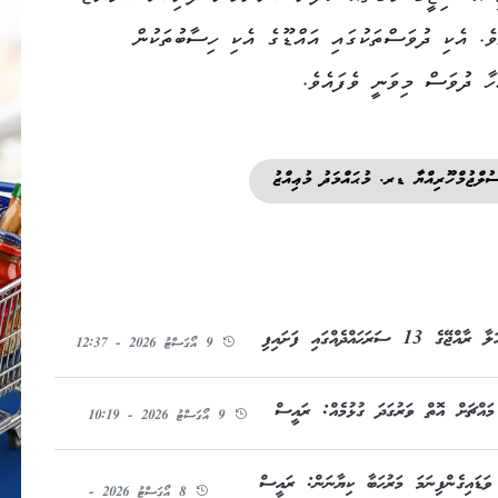
ވެ. އެކި ދުވަސްތަކުގައި އައްޑޫގެ އެކި ހިސާބުތަކުން
ހާ ދުވަސް މިވަނީ ވެފައެވެ.
ުލްޖުމްހޫރިއްޔާ ޑރ. މުޙައްމަދު މުޢިއްޒު
9 އޯގަސްޓު 2026 - 12:37
 މައްޗަށް އޮތް ވަރުގަދަ ގުޅުމެއް: ރައީސް
9 އޯގަސްޓު 2026 - 10:19
ް ވަޑައިގެންފިނަމަ މަރުޙަބާ ކިޔާނަން: ރައީސް
8 އޯގަސްޓު 2026 -