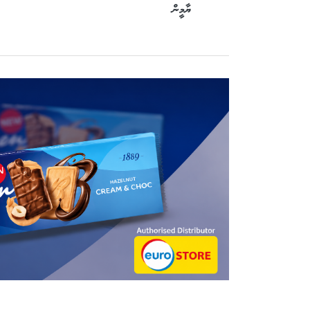
ޔާމީން