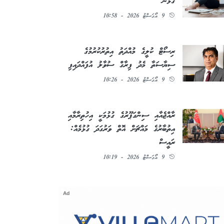
ގުޅުން
9 އޯގަސްޓު 2026 - 10:58
ރިސޯޓް ކުލީގެ މުއްދަތު އިތުރުކުރުމުގެ
ސިޔާސަތާ މެދު ފިރާގް ސުވާލު އުފައްދައިފި
9 އޯގަސްޓު 2026 - 10:26
ރާއްޖެއާއި ސިންގަޕޫރުގެ ގުޅުމަކީ އިހުތިރާމާއި
އިތުބާރުގެ މައްޗަށް އޮތް ވަރުގަދަ ގުޅުމެއް:
ރައީސް
9 އޯގަސްޓު 2026 - 10:19
Ad