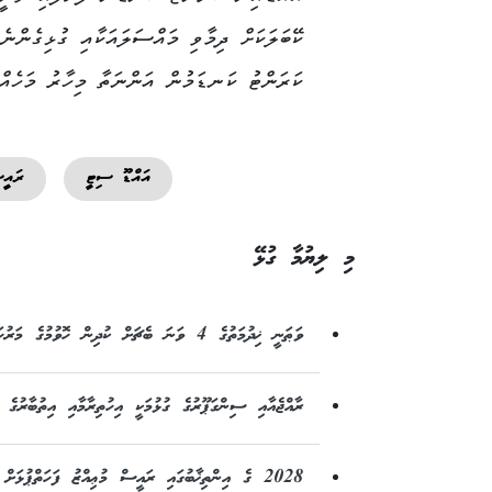
ކޭބަލަކަށް ދިމާވި މައްސަލައަކާއި ގުޅިގެންނެ
ކަރަންޓު ކަނޑަމުން އަންނަތާ މިހާރު މަހެއް
އައްޑޫ ސިޓީ
ރައީސ
މި ލިޔުމާ ގުޅޭ
ވަޠަނީ ޚިދުމަތުގެ 4 ވަނަ ބެޗަށް ކުދިން ހޮވުމުގެ މަރުހަލާ ރާއްޖޭގެ 13 ސަރަޙައްދެއްގައި ފަށައިފި
ރާއްޖެއާއި ސިންގަޕޫރުގެ ގުޅުމަކީ އިހުތިރާމާއި އިތުބާރުގެ
2028 ގެ އިންތިޚާބުގައި ރައީސް މުޢިއްޒު ފަހަތްޕުޅަށ