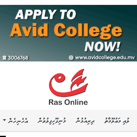
ލުއި މަޢުލޫމާތު
ދިރިއުޅުން
މުނިފޫހިފިލުވުން
އެހެނިހެން