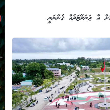
ޫއަށް އާ ޖަނަރޭޓަރެއް ގެންނަނީ