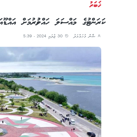
ޚަބަރު
ކަރަންޓުގެ މައްސަލަ ހައްލުކުރުމަށް އައްޑ
ޝާން މުހައްމަދު
30 ޖުލައި 2024 - 5:39