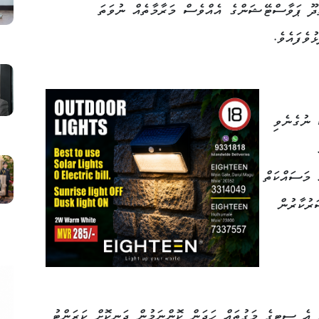
ަދޫ ޕަވާސްޓޭޝަންގެ އެއްވެސް މަރާމާތެއް ނުވަތަ
ުވެފައެވެ.
 ނުގެނެވި
 މަސައްކަތް
ރުކާރުން
 އެ ސިޓީގެ މަގުތައް ހަދަން ކޮންނަމުން ދަނިކޮށް ކަރަންޓު