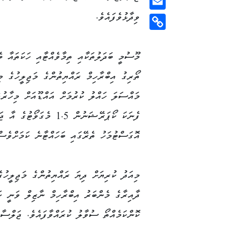
ވިދާޅުވެފައެވެ.
Email
Copy
Link
މޫސުމީ ބަދަލުތަކާއި ތިމާވެއްޓާއި ހަކަތައާ ބެ
ތޯރިގު އިބްރާހިމް ރައްޔިތުންގެ މަޖިލީހުގެ މ
މައްސަލަ ހައްލު ކުރުމަށް އައްޑޫއަށް މިހާރ
ފެނަކަ ކޯޕަރޭޝަނުން 1.5
އޮގަސްޓުމަހު ތެރޭގައި ބަހައްޓާނެ ކަމަށްވެސް
މިއަދު ކުރިޔަށް ދިޔަ ރައްޔިތުންގެ މަޖިލީހުގ
ދާއިރާގެ މެންބަރު އިބްރާހިމް ނާޒިލް ވަނީ ކ
ކޮންކަމެއްތޯ ސުވާލު ކުރައްވާފައެވެ. ޖަލްސާ