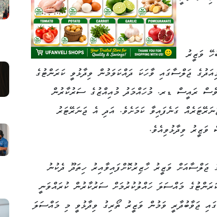
ހޭ ވަޒީރު
ިއަދުގެ ޖަލްސާގައި ވާހަކަ ދައްކަވަމުން ވިދާޅުވީ ކަރަންޓުގެ
ުވެސް ރައީސް ޑރ. މުހައްމަދު މުއިއްޒުގެ ސަރުކާރުން
 މެގަވޯޓުގެ އާ ޖަނަރޭޓަރެއް ގަނެފައިވާ ކަމަށެވެ. އަދި އެ ޖަނަރޭޓަރު
 ވަޒީރު ވިދާޅުވިއެވެ.
ެ ޖަލްސާއަށް ވަޒީރު ހާޒިރުކޮށްފައިވާއިރު ހިތަދޫ ދެކުނު
ަރަންޓުގެ މައްސަލަ ހައްލުކުރުމަށް ސަރުކާރުން ކުރައްވަނީ
ގައި ޖަވާބުދާރީ ވަމުން ވަޒީރު ތޯރިގު ވިދާޅުވީ މި މައްސަލަ