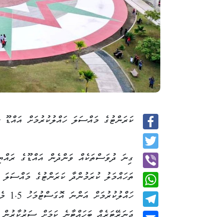
ކަރަންޓުގެ މައްސަލަ ހައްލުކުރުމަށް އައްޑޫ 
Facebook
Twitter
ގިނަ ދުވަސްތަކެއް ވަންދެން އައްޑޫގެ ރައްޔި
ތަހައްމަލު ކުރަމުންދާ ކަރަންޓުގެ މައްސަލަ
Viber
ހައްލުކުރުމަ
WhatsApp
ޖަނަރޭޓަރެއް ބަހައްޓާނެ ކަމަށް ސަރުކާރުން 
Telegram