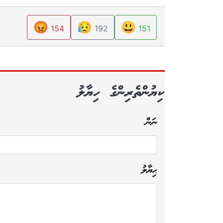
😡
😥
😃
154
192
151
ކިޔުންތެރިންގެ ހިޔާލު
ނަން
ޙިޔާލު