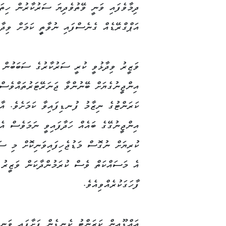
ދިމާވެފައި ވަނީ ވޭތުވެދިޔަ ސަރުކާރުން ހިތ
އަޕްގްރޭޑެއް ގެނެސްފައި ނުވާތީީ ކަމަށް ވިދާޅ
ވަޒީރު ވިދާޅުވީ ކުރީ ސަރުކާރުގެ ސަބަބުން
އިންޖީނުގެޔަށް ބޭނުންވާ ޖަނަރޭޓަރުތައްވެސް
ކަރަންޓުގެ ނިޒާމު ފުނޑިފައިވާ ކަމަށެވެ. އާ
އިންޖީނުގޭގެ ބައެއް ހަދާފައިވީ ނަމަވެސް އެ
ކުރިޔަށް ނުގޮސް މަޑުޖެހިފައިވަނިކޮށް މި ސަ
އެ މަސައްކަތް ވެސް ކުރަމުންދާކަން ވަޒީރު
ފާހަގަކުރެއްވިއެވެ.
އައްޑޫއިން ކަރަންޓު ކެނޑެން ފަށާފައި ވަނީ