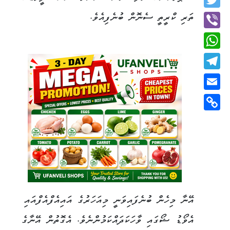
Twitter
ތަރި ކްރީތީ ސެނޮން ބުނެފިއެވެ.
Viber
WhatsApp
Telegram
Email
Copy
Link
އޭނާ މިހެން ބުނެފައިވަނީ މިއަހަރުގެ އައިއެފްއެފްއައި
އެވޯޑު ޝޯގައި ވާހަކަދައްކަމުންނެވެ. އެގޮތުން އޭނާގެ