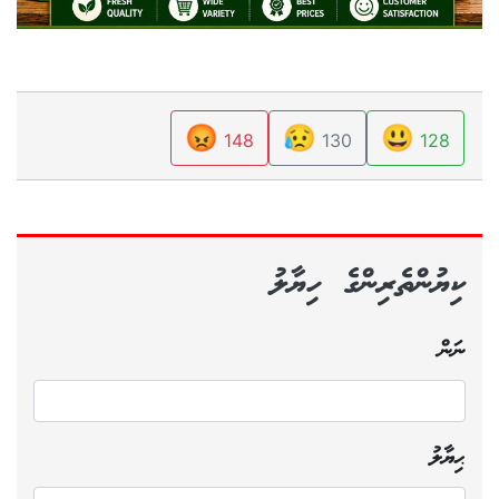
😡
😥
😃
148
130
128
ކިޔުންތެރިންގެ ހިޔާލު
ނަން
ޙިޔާލު