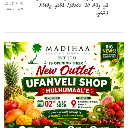
8 އޯގަސްޓު
އާއި ވިވާން 20 އަހަރަށްފަހު އެކުގައި ފިލްމަކުން
2026 - 9:8
ފެންނަނީ
Ad