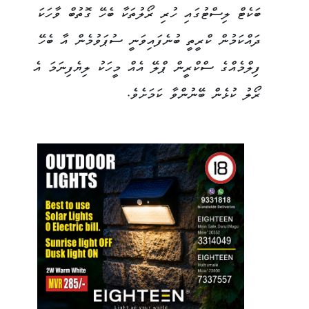
ބަކެޓް ލިސްޓުގައި ހުރި ރޯލުތަކާ ބެހޭ ގޮތުބް ވާހަކަ
ދައްކަމުން ކްރީތީ ބުނެފައިވަނީ ސުޕަވުމެން އާ ބެހޭ
ފިލްމެއްގެ ސްކްރީން ޕްލޭ އެއް މީހަކު ލިޔެފިނަމަ އެ
ރޯލު ކުޅެން ބޭނުންވާ ކަމަށެވެ.