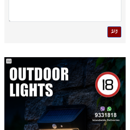
ފޮނުވާ
Ad