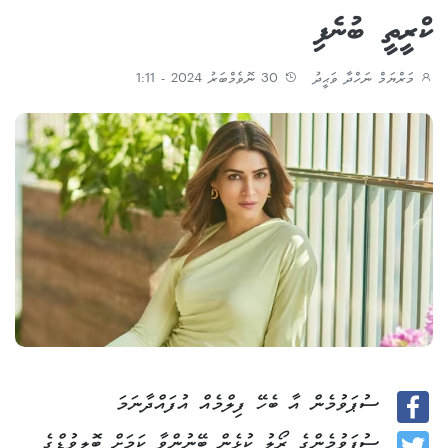
ކްރީތީ ބުނެފި
މަރްޔަމް ނަހްދާ ވަޙީދު
30 ނޮވެމްބަރު 2024 - 1:11
ސުޕަވުމެން އާ ބެހޭ ފިލްމެއް އުފައްދާނަމަ
Facebook
ސުޕަވުމެންގެ ރޯލު ކުޅެން ބޭނުންވާ ކަމަށް ބޮލީވުޑްގެ