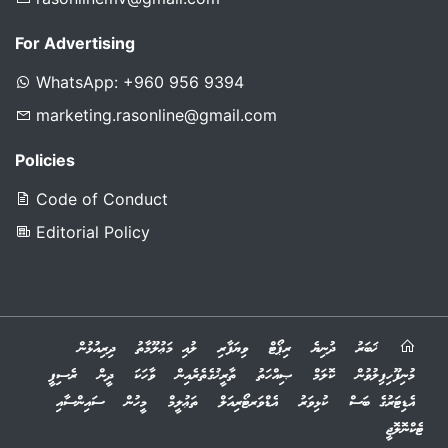
For Advertising
WhatsApp: +960 956 9394
marketing.rasonline@gmail.com
Policies
Code of Conduct
Editorial Policy
ޚަބަރު
ދުނިޔެ
ރިޕޯޓް
ވިޔަފާރި
ލުއި މަޢުލޫމާތު
ދިރިއުޅުން
މުނިފޫހިފިލުވުން
ކޮލަމް
ޞިއްހަތު
ތާރީޚުގެތެރެއިން
ވާހަކަ
ދީން
ރެސިޕީ
އެޑިޓަރުގެ ބަސް
ކުޅިވަރު
އެޑްވަރޓޯރިއަލް
ތަޢުލީމް
މީހުން
ސައިންސާއި
ޓެކްނޮލޮޖީ