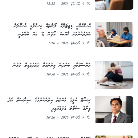
9 އޯގަސްޓު 2026 - 12:22
އެސްއެމްއީ ޑިޖިޓަލްގެ ލޯނުތައް އިސްލާމީ އުސޫލަށް
ބަދަލުކުރުމަށް ޚާއްޞަ 'އޯޕަން ޑޭ' އެއް ބާއްވަނީ
9 އޯގަސްޓު 2026 - 11:6
މަޔޫސްވުމާއި ބަރުދަން އިތުރުވުމާ ދެމެދުގައިވާ ގުޅުން
9 އޯގަސްޓު 2026 - 10:58
ރިސޯޓް ކުލީގެ މުއްދަތު އިތުރުކުރުމުގެ ސިޔާސަތާ މެދު
ފިރާގް ސުވާލު އުފައްދައިފި
9 އޯގަސްޓު 2026 - 10:26