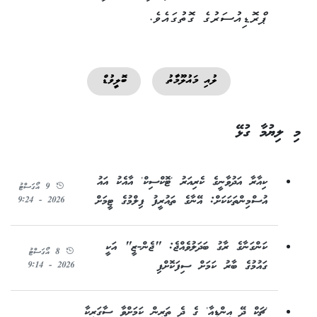
ޕްރޮޑިއުސަރުގެ ގޮތުގައެވެ.
ލުއި މައުލޫމާތު
ބޮލީވުޑް
މި ލިޔުމާ ގުޅޭ
ކިއާރާ އަދުވާނީގެ ކެރިއަރު 'ޓޮކްސިކް' އާއެކު އައު
9 އޯގަސްޓު
އުސްމިންތަކަކަށް: އޭނާގެ ތައުރީފު ފިލްމުގެ ޓީމަށް
2026 - 9:24
ކަންގަނާގެ ރާގު ބަދަލުވެއްޖެ: "ޖެން-ޒީ" އަކީ
8 އޯގަސްޓު
ގައުމުގެ ބާރު ކަމަށް ސިފަކޮށްފި
2026 - 9:14
'ޗަކް ދޭ އިންޑިއާ' ގެ ދެ ތަރިން ކަމަށްވާ ސާގަރިކާ