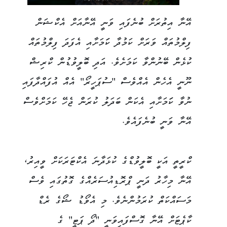
އޭނާ އިތުރަށް ބުނެފައި ވަނީ އޭނާއަށް އެކްޝަން
ފިލްމުތައް ވަރަށް ކަމުދާ ކަަމަށާއި އެފަދަ ފިލްމުތައް
ކުޅެން ބޭނުންވާ ކަމަށެވެ. އަދި ބޮލީވުޑުން ކްރިޝް
ނޫނީ އެހެން އެއްވެސް "ސުޕަހީރޯ" އެއް އުފައްދާފައި
ނުވާ ކަަމަށާއި އެކަން ބަދަލު ކުރަން ޖެހޭ ކަމަށްވެސް
އޭނާ ވަނީ ބުނެފައެވެ.
ކްރީތީ އަކީ ބޮލީވުޑްގެ ކުޅަދާނަ އެކްޓަރަކަށް ވީއިރު،
އޭނާ މިހާރު ދަނީ ޕްރޮޑިއުސަރެއްގެ ގޮތުގައި ވެސް
މަސައްކަތް ކުރަމުންނެވެ. މި އެވޯޑު ޝޯގެ ރެޑް
ކާޕެޓަށް އޭނާ ގޮސްފައިވަނީ "ދޯ ޕަޓީ" ގެ