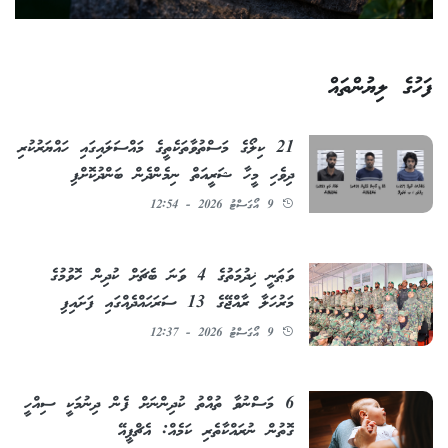
ފަހުގެ ލިޔުންތައް
21 ކިލޯގެ މަސްތުވާތަކެތީގެ މައްސަލައިގައި ހައްޔަރުކުރި
ދިވެހި މީހާ ޝަރީއަތް ނިމެންދެން ބަންދުކޮށްފި
9 އޯގަސްޓު 2026 - 12:54
ވަޠަނީ ޚިދުމަތުގެ 4 ވަނަ ބެޗަށް ކުދިން ހޮވުމުގެ
މަރުހަލާ ރާއްޖޭގެ 13 ސަރަޙައްދެއްގައި ފަށައިފި
9 އޯގަސްޓު 2026 - 12:37
6 މަސްނުވާ ތުއްތު ކުދިންނަށް ފެން ދިނުމަކީ ސިއްހީ
ގޮތުން ނުރައްކާތެރި ކަމެއް: އެޗްޕީއޭ