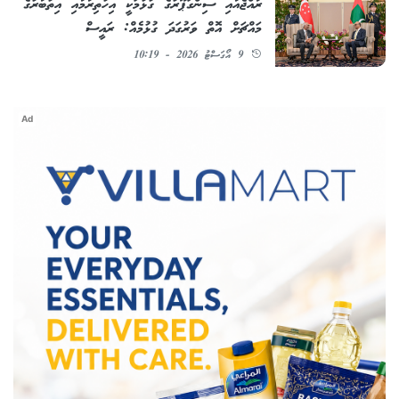
ރާއްޖެއާއި ސިންގަޕޫރުގެ ގުޅުމަކީ އިހުތިރާމާއި އިތުބާރުގެ
މައްޗަށް އޮތް ވަރުގަދަ ގުޅުމެއް: ރައީސް
9 އޯގަސްޓު 2026 - 10:19
Ad