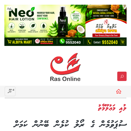
Ad
މެނޫ
ލުއި މަޢުލޫމާތު
ސުޕަވުމެން ގެ ރޯލު ކުޅެން ބޭނުން ކަމަށް