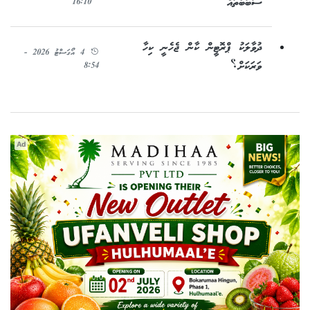
ސަބަބުތައް
16:10
ދުވާލަކު ޕްރޮޓީން ކާން ޖެހެނީ ކިހާ
4 އޯގަސްޓު 2026 -
ވަރަކަށް؟
8:54
Ad