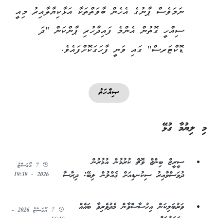
ނަމަވެސް ޕާނުގެ އެހެން ބާވަތްތަކާ އަޅާކިޔާލާއިރު މިއީ
ސިއްހީ ގޮތުން އެންމެ ފައިދާހުރި ޕާންކަން "ދަ
ޑޮކްޓަރސް" ގައި ވަނީ ފާހަގަކޮށްފައެވެ.
ޞިއްހަތު
މި ލިޔުމާ ގުޅޭ
ސީރީޒް ބިންޖް ވޮޗް ކުރުމުން އުމުރުން
7 އޯގަސްޓު
ދުވަސްވާއިރު ސިކުނޑިއަށް ގެއްލުން ލިބޭ: ދިރާސާ
2026 - 19:39
ވަރުބަލިކަން އިހުސާސްވާން މެދުވެރިވާ ބައެއް
7 އޯގަސްޓު 2026 -