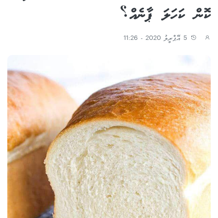
ކޮން ކަހަލަ ޕާނެއް؟
5 އޭޕްރީލު 2020 - 11:26