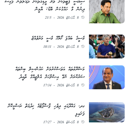
ސިޔާސީ ޕާޓީތަކަށް ވުރެ މީޑިއާތަކަށް ދައުލަތުން ފައިސާ
ދިނުން މާ ހައްގުކަން ބޮޑު: ޔާމީން
8 އޯގަސްޓު 2026 - 21:5
މެސީގެ ބައްޕަ ޚޯރްޚޭ މެސީ މަރުވެއްޖެ
8 އޯގަސްޓު 2026 - 18:31
މަޝްރޫޢުތައް އަވަސްކުރުމަށް ކައުންސިލް ބިންތައް
ސަރުކާރަށް ނެގޭ އިޞްލާޙަށް އެލްޖީއޭގެ ތާއީދު
8 އޯގަސްޓު 2026 - 17:34
ގދ. ގައްދޫގައި ދިވެހި ޕާސްޕޯޓުގެ ޚިދުމަތް ރަސްމީކޮށް
ފަށައިފި
8 އޯގަސްޓު 2026 - 17:27