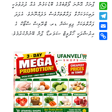
ޕާނަށް އޮންނަ ލޯތްބެއްގެ ބޮޑުކަމުން އެއާ ދުރުވުމަކީ
Viber
ދަތިކަމަކަށްވާ ފަރާތްތަށްވެސް މަދެއްނޫނެވެ. އެފަދަ
WhatsApp
ފަރާތްތަކަށް ޕިޒިޝަން ޑރ. ޓްރޭވިސް ސްޓޯކް ގެ
Telegram
އިރުޝާދަކީ ހޯލްވީޓް ސަވަރޑޯ ޕާން ބޭނުންކުރުމެވެ.
Email
Copy
Link