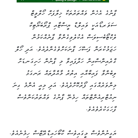
ޕާނުގެ އެހެން ވައްތަރުތަކާ ޚިލާފަށް ހޯލްވީޓް
ސަވަރޑޯއަކީ ވައިލްޑް ޔީސްޓާއި ޕްރޯބަޔޯޓިކް
ލެކްޓޯބެސިލަސް އެކުލެވިގެންވާ ޕާނެއްކަމުން
ހަޖަމުކުރަން ފަސޭހަ ޕާނަކަށްވެގެންދެއެވެ. އަދި ހޯލް
ގްރެއިންސްއިން ހަދާފައިވާ މި ޕާނުން ހަށިގަނޑަށް
ލިބެންވާ ފައިބާއާއި އިތުރު މާއްދާތައް ރަނގަޅު
މިންވަރެއްގައި ފޯރުކޮށްދެއެވެ. އަދި މިއީ އެންމެ ގިނަ
ނިއުޓްރިއެންޓްތައް ހިމެނޭ ޕާނުގެ ވައްތަރުކަންވެސް
ފާހަގަކުރެވެއެވެ.
ޔަގީނުންވެސް މީގައިވެސް ކާބޯހައިޑްރޭޓްސް ހިމެނެއެވެ.