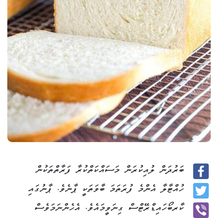
ބަރުދަން ލުއިކުރަން މަސައްކަތްކުރާ ފަރާތްތަކުން
Facebook
ހުއްޓާލާ އެންމެ ފުރަތަމަ ބާވަތަކީ ޕާނެވެ. ޕާނުގައި
Twitter
ކާރބޯހައިޑްރޭޓްސް ގިނަވީމައެވެ. އެހެންނަމަވެސް