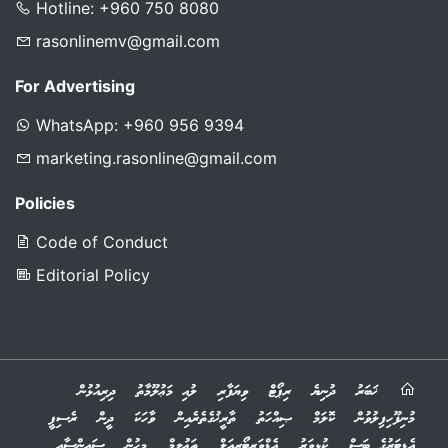
Hotline: +960 750 8080
rasonlinemv@gmail.com
For Advertising
WhatsApp: +960 956 9394
marketing.rasonline@gmail.com
Policies
Code of Conduct
Editorial Policy
ޚަބަރު
ދުނިޔެ
ރިޕޯޓް
ވިޔަފާރި
ލުއި މަޢުލޫމާތު
ދިރިއުޅުން
މުނިފޫހިފިލުވުން
ކޮލަމް
ޞިއްހަތު
ތާރީޚުގެތެރެއިން
ވާހަކަ
ދީން
ރެސިޕީ
އެޑިޓަރުގެ ބަސް
ކުޅިވަރު
އެޑްވަރޓޯރިއަލް
ތަޢުލީމް
މީހުން
ސައިންސާއި