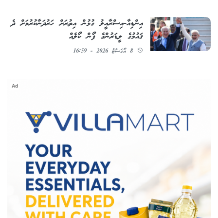
އިންޑިއާ-އިސްރާއީލު ގުޅުން އިތުރަށް ހަރުދަނާކުރުމަށް ދެ
ޤައުމުގެ ލީޑަރުންގެ ފޯން ކޯލެއް
8 އޯގަސްޓު 2026 - 16:59
Ad