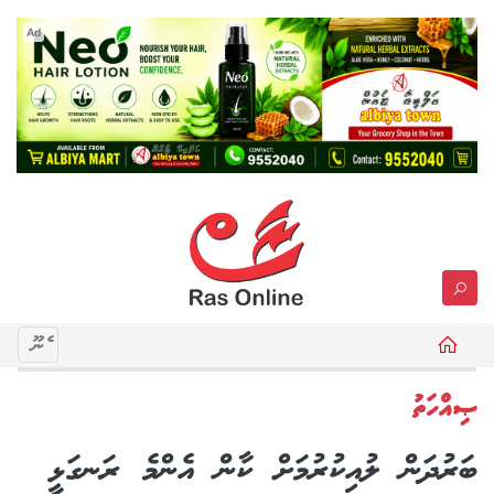
Ad
މެނޫ
ޞިއްހަތު
ބަރުދަން ލުއިކުރުމަށް ކާން އެންމެ ރަނގަޅީ