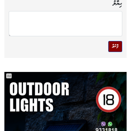
ޙިޔާލު
ފޮނުވާ
Ad