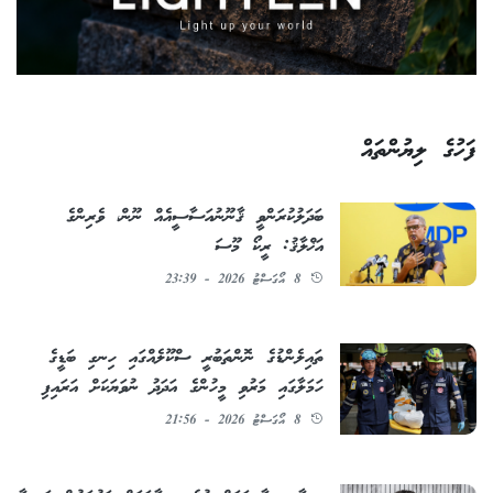
ފަހުގެ ލިޔުންތައް
ބަދަލުކުރަންވީ ޤާނޫނުއަސާސީއެއް ނޫން، ވެރިންގެ
އަޚްލާޤު: ރީކޯ މޫސަ
8 އޯގަސްޓު 2026 - 23:39
ތައިލެންޑުގެ ނޮންތަބުރީ ސްކޫލެއްގައި ހިނގި ބަޑީގެ
ހަމަލާގައި މަރުވި މީހުންގެ އަދަދު ނުވަޔަކަށް އަރައިފި
8 އޯގަސްޓު 2026 - 21:56