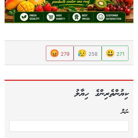
😡
😥
😃
279
258
271
ކިޔުންތެރިންގެ ހިޔާލު
ނަން