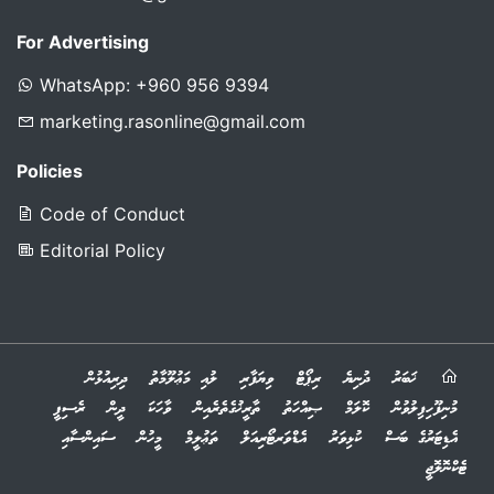
For Advertising
WhatsApp: +960 956 9394
marketing.rasonline@gmail.com
Policies
Code of Conduct
Editorial Policy
ޚަބަރު
ދުނިޔެ
ރިޕޯޓް
ވިޔަފާރި
ލުއި މަޢުލޫމާތު
ދިރިއުޅުން
މުނިފޫހިފިލުވުން
ކޮލަމް
ޞިއްހަތު
ތާރީޚުގެތެރެއިން
ވާހަކަ
ދީން
ރެސިޕީ
އެޑިޓަރުގެ ބަސް
ކުޅިވަރު
އެޑްވަރޓޯރިއަލް
ތަޢުލީމް
މީހުން
ސައިންސާއި
ޓެކްނޮލޮޖީ