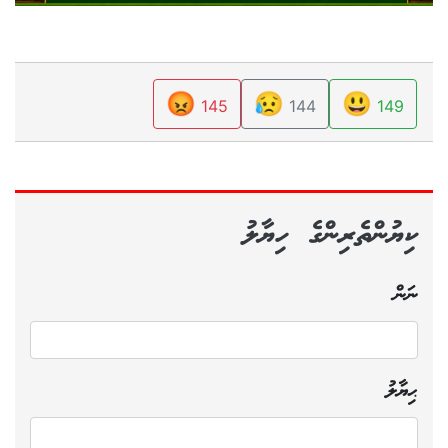
😡
😥
😃
145
144
149
ކިޔުންތެރިންގެ ހިޔާލު
ނަން
ޙިޔާލު