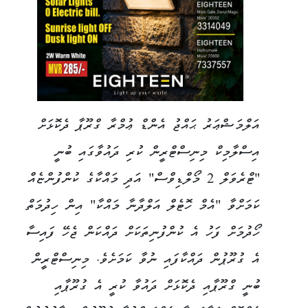
އަލްމަޝްޢަރު ޙައްޖު އެންޑް ޢުމްރާ ގްރޫޕާ ދެކޮޅަށް
އިސްލާމިކް މިނިސްޓްރީން ކުރި ދައުވާގައި ބުނީ
"ޓްރެވަލް 2 މޯލްޑިވްސް" އަދި މައްކާގެ ކުންފުންޏެއް
ކަމަށްވާ "އެމް ހޮޓެލް އަލްދާނާ މައްކާ" އިން ހިދުމަތް
ހޯދުމަށް ފަހު އެ ކުންފުނިތަކަށް ދައްކަން ޖެހޭ ފައިސާ
އެ ގުރޫޕުން ދައްކާފައި ނުވާ ކަމަށެވެ. މިނިސްޓްރީން
ބުނީ ގްރޫޕާއި ދެކޮޅަށް ދައުވާ ކުރީ އެ ގުރޫޕާއި