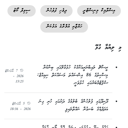
އިސްލާމިކް މިނިސްޓްރީ
ދިވެހި ފުލުހުން
ސިވިލް ކޯޓު
ހައްޖާއި އުމްރާގެ އަޅުކަން
މި ލިޔުމާ ގުޅޭ
ރީސާޗް ލައިބްރަރީއަކާއެކު ހުޅުމާލޭގައި ބިނާކުރާ
7 އޯގަސްޓު
މިސްކިތުގެ 86 އިންސައްތަ މަސައްކަތް ނިމިއްޖެ:
2026 -
15:25
ސެޕްޓެމްބަރުގައި ހުޅުވަނީ
ދޫނިދޫގައި ފުލުހުންގެ ބެލުމުގެ ދަށުގައި ހުރި ގިނަ
5 އޯގަސްޓު
އަދަދެއްގެ ބަނގުރާ ނައްތާލައިފި
2026 - 18:36
ޙައްޖު ކިޔޫ ދިގުވުމަކީ ދީނަށް އޮތް ލޯބި ހާމަވާ