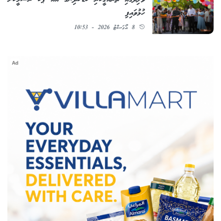
ވެލިދޫގައި ތަރައްޤީކުރި ކުޑަކުދިންގެ އައު ޕާކު ރަސްމީކޮށް
ހުޅުވައިފި
8 އޯގަސްޓު 2026 - 10:53
Ad