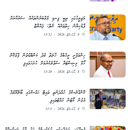
މަޖިލީހުގައި ތިބީ ފިނޑި މެމްބަރުންތަކެއް؛ ސަރުކާރަށް
ފާޑުކިޔާނެ ހިތްވަރެއް ނެތް: ފައްޔާޒް
8 އޯގަސްޓު 2026 - 11:32
ހިންމަފުށީ ރީހެބްގެ ހާލަތާ މެދު ކަންބޮޑުވުން ފާޅުކޮށް،
ހޯމް މިނިސްޓަރާ ސުވާލުކުރުމަށް ހުށަހަޅައިފި
8 އޯގަސްޓު 2026 - 11:20
ކޮންގްރެސްގެ ހުއްދަނެތި ވައިޓް ހައުސްގައި ބޯލްރޫމެއް
އެޅުން ކޯޓުން ހުއްޓުވައިފި
8 އޯގަސްޓު 2026 - 11:3