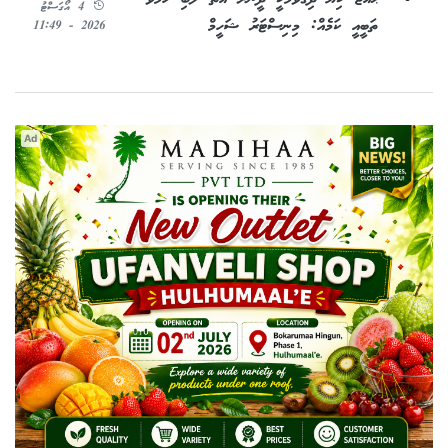
4 އޯގަސްޓު
ތަބީއީ ކަމެއް: މިނިސްޓަރު ޝަހީމް
2026 - 11:49
Ad