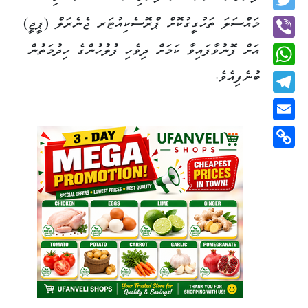
Twitter
މައްސަލަ ތަހުގީގުކޮށް ޕްރޮސެކިއުޓަރ ޖެނެރަލް (ޕީޖީ)
އަށް ފޮނުވާފައިވާ ކަމަށް ދިވެހި ފުލުހުންގެ ހިދުމަތުން
Viber
ބުނެފިއެވެ.
WhatsApp
Telegram
Email
Copy
Link