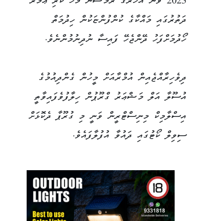
2023 ވަނަ އަހަރުގެ ރަމަޟާން މަހު ކުރި ޢުމްރާ
ދަތުރުގައި މައްކާގެ ކުންފުންޏަކުން ހިދުމަތް
ހޯދުމަށްފަހު ދޭންޖެހޭ ފައިސާ ނުދިނުމުންނެވެ.
ދިވެހިރާއްޖެއިން އުމްރާއަށް މީހުން ގެންދިއުމުގެ
އުސޫލާ އަލް މަޝްޢަރު ގްރޫޕުން ހިލާފުވެފައިވާތީ
އިސްލާމިކް މިނިސްޓްރީން ވަނީ މި ގުރޫޕާ ދެކޮޅަށް
ސިވިލް ކޯޓުގައި ދައުވާ އުފުލާފައެވެ.