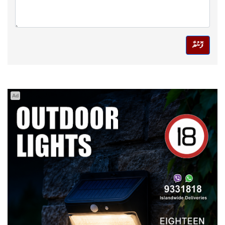
ފޮނުވާ
Ad