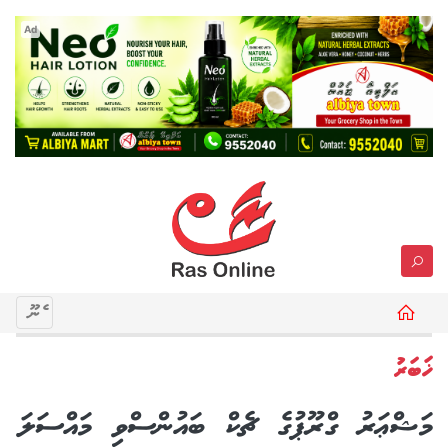
Ad
މެނޫ
ޚަބަރު
މަޝްޢަރު ގްރޫޕުގެ ޗެކް ބައުންސްވި މައްސަލަ