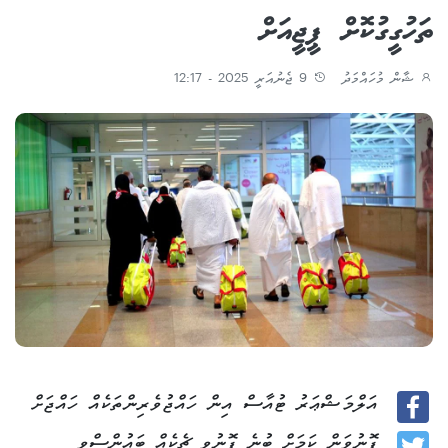
ތަހުގީގުކޮށް ޕީޖީއަށް
ޝާން މުހައްމަދު
9 ޖެނުއަރީ 2025 - 12:17
އަލްމަޝްޢަރު ޓުއާސް އިން ހައްޖުވެރިންތަކެއް ހައްޖަށް
Facebook
ފޮނުވަން ކަމަށް ބުނެ ފޮނުވި ޗެކެއް ބައުންސްވި