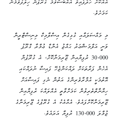
އެއްކޮށް ހަދާފައިވާ އެއްބަސްވުމާ ގުރޫޕުން ހިލާފުވުމުން
ކަމަށެވެ.
މި މައްސަލައާއި ގުޅިގެން އިސްލާމިކް މިނިސްޓްރީން
ވަނީ އަލްމަޝްޢަރު ޙައްޖު އެންޑް ޢުމްރާ ގްރޫޕު
30،000 ރުފިޔާއިން ޖޫރިމަނާކޮށް، އެ ގުރޫޕުން
އެހެން ފަރާތަކަށް ދައްކަންޖެހޭ ފައިސާ ނުދައްކައި
އޮތުމަކީ އުމްރާވެރިންގެ އަތުން ނެގި ފައިސާއަށް
ހިޔާނާތްތެރިވުން ކަމަށްވާތީ އެއްލައްކަ ރުފިޔާއިން
ޖޫރިމަނާކޮށްފައެވެ. އެއާއެކު އެ ގުރޫޕުގެ ޖޫރިމަނާގެ
ޖުމްލަ 130،000 ރުފިޔާ އަރައެވެ.