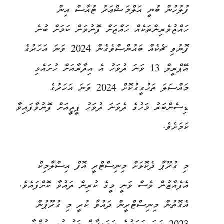
ފުލުހުން ބުނީ އަލްމަޝްޢަރު ޓުއާސް އިން
ހައްޖުވެރިންތަކެއް ހައްޖަށް ފޮނުވަން ކަމަށް ބުނެ
ފޮނުވި ޗެކެއް ބައުންސްވެގެން 2024 ވަނަ އަހަރުގެ
އޭޕްރީލް 13 ވަނަ ދުވަހު އެ އިދާރާއަށް ހުށައެޅި
މައްސަލަ ތަހުގީގުކޮށް 2024 ވަނަ އަހަރުގެ
ޑިސެންބަރު މަހުގެ ދެވަނަ ދުވަހު ޕީޖީއަށް ފޮނުވާފައިވާ
ކަމަށެވެ.
މި ގުރޫޕާ ދެކޮޅަށް މިނިސްޓްރީ އޮފް އިސްލާމިކް
އެފެއާޒުން ވެސް ވަނީ މީގެ ކުރިން ދައުވާ ކޮށްފައެވެ.
އެގޮތުން މިނިސްޓްރީން ދައުވާ ކުރީ މި ގުރޫޕުން