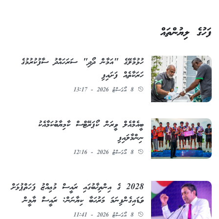
ފަހުގެ ލިޔުންތައް
ހުޅުމާލޭގެ "އަމާން ދޯދި" ސަރަހައްދު ސާފުކުރުމުގެ
ހަރަކާތެއް ފަށައިފި
8 އޯގަސްޓު 2026 - 13:17
ބީއެމްއެލް ވީރަން ކޯޕަރޭޓްސް ކާމިޔާބުކަމާއެކު
ނިންމާލައިފި
8 އޯގަސްޓު 2026 - 12:16
2028 ގެ އިންތިޚާބުގައި ރައީސް މުޢިއްޒު ފަހަތްޕުޅަށް
ވަޑައިގެންފިނަމަ މަރުޙަބާ ކިޔާނަން: ރައީސް ޔާމީން
8 އޯގަސްޓު 2026 - 11:41