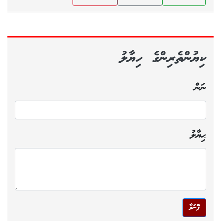
ކިޔުންތެރިންގެ ހިޔާލު
ނަން
ޙިޔާލު
ފޮނުވާ