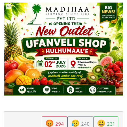
Ad
😡
😥
😃
294
240
231