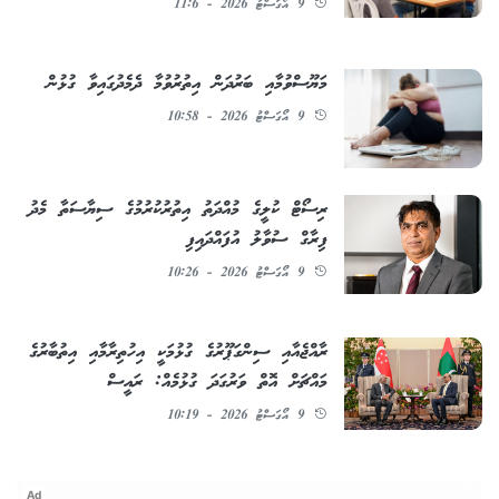
9 އޯގަސްޓު 2026 - 11:6
މަޔޫސްވުމާއި ބަރުދަން އިތުރުވުމާ ދެމެދުގައިވާ ގުޅުން
9 އޯގަސްޓު 2026 - 10:58
ރިސޯޓް ކުލީގެ މުއްދަތު އިތުރުކުރުމުގެ ސިޔާސަތާ މެދު
ފިރާގް ސުވާލު އުފައްދައިފި
9 އޯގަސްޓު 2026 - 10:26
ރާއްޖެއާއި ސިންގަޕޫރުގެ ގުޅުމަކީ އިހުތިރާމާއި އިތުބާރުގެ
މައްޗަށް އޮތް ވަރުގަދަ ގުޅުމެއް: ރައީސް
9 އޯގަސްޓު 2026 - 10:19
Ad