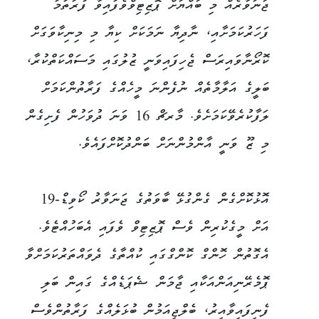
ޖަނަވާރެއް މި ބައްޔަށް ޕޮޒިޓިވްވެފައިވާ ފުރަތަމަ
ފަހަރުކަމަށާއި، ނާދިޔާ ނަމަކަށް ކިޔާ މި މިނިކާވަގަށް
ކޮރޯނާވައިރަސް ޖެހިފައިވަނީ ޒުލުގައި މަސައްކަތްކުރާ،
ބަލީގެ އަލާމާތެއް ނުފެންނަ މީހެއްގެ ފަރާތުންކަމަށް
ލަފާކުރެވޭކަމަށެވެ. މާރޗް 16 ވަނަ ދުވަހުން ފެށިގެން
މި ޒޫ ވަނީ އާންމުންނަށް ބަންދުކޮށްފައެވެ.
އޮޅުކޮށްގެން ގެންގުޅޭ ބާވަތުގެ ޖަނަވާރު ކޯވިޑް-19
އަށް މީގެކުރިން ވެސް ޕޮޒިޓިވް ވެފައި އެބަހުއްޓެވެ.
އެގޮތުން ހޮންގް ކޮންގްގައި ކުއްތާގެ ދެވައްތަރުކަމަށްވާ
ޕޮމެރޭނިއަންއަކާއި ޖާމަން ޝެޕަޑެއްގެ ގައިން ބަލި
ފެނިފައިވާއިރު، ބެލްޖިއަމުން ބުޅަލެއްގެ ފަރާތުންވެސް