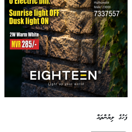
ފަހުގެ ލިޔުންތައް