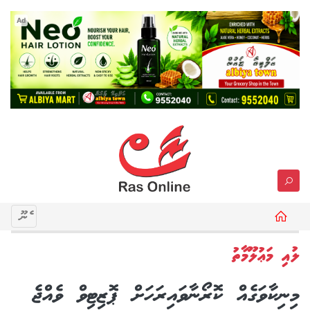
Ad
މެނޫ
ލުއި މަޢުލޫމާތު
މިނިކާވަގެއް ކޮރޯނާވައިރަހަށް ޕޮޒިޓިވް ވެއްޖެ