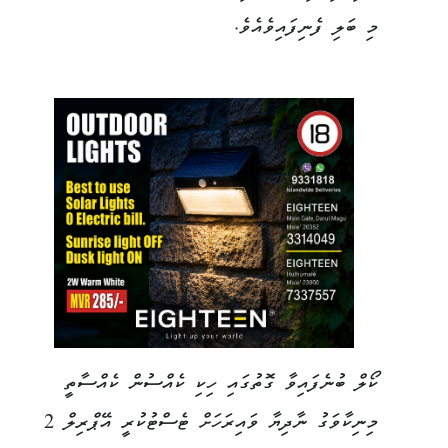
މި ބަލި ފެނިފައިވެއެވެ.
ކޯލް ބުނެފައިވާ ގޮތުގައި ހިކި ކެއްސުން ކެއްސާތީ
މިނިކާވަގު ނާދިޔާ ވައިރަހަށް ޓެސްޓުކުރީ އޭޕްރިލް 2