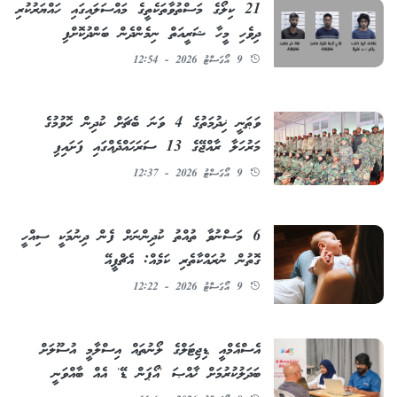
21 ކިލޯގެ މަސްތުވާތަކެތީގެ މައްސަލައިގައި ހައްޔަރުކުރި
ދިވެހި މީހާ ޝަރީއަތް ނިމެންދެން ބަންދުކޮށްފި
9 އޯގަސްޓު 2026 - 12:54
ވަޠަނީ ޚިދުމަތުގެ 4 ވަނަ ބެޗަށް ކުދިން ހޮވުމުގެ
މަރުހަލާ ރާއްޖޭގެ 13 ސަރަޙައްދެއްގައި ފަށައިފި
9 އޯގަސްޓު 2026 - 12:37
6 މަސްނުވާ ތުއްތު ކުދިންނަށް ފެން ދިނުމަކީ ސިއްހީ
ގޮތުން ނުރައްކާތެރި ކަމެއް: އެޗްޕީއޭ
9 އޯގަސްޓު 2026 - 12:22
އެސްއެމްއީ ޑިޖިޓަލްގެ ލޯނުތައް އިސްލާމީ އުސޫލަށް
ބަދަލުކުރުމަށް ޚާއްޞަ 'އޯޕަން ޑޭ' އެއް ބާއްވަނީ