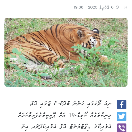
6 އޭޕްރީލު 2020 - 19:38
ނިއު ޔޯކުގައި ހުންނަ ބްރޮކްސް ޒޫގައި އޮތް
Facebook
މިނިކާވަގެއް ކޯވިޑް-19 އަށް ޕޮޒިޓިވްވެފައިވާކަމަށް
Twitter
އެމެރިކާގެ ޑިޕާޓްމަންޓް އޮފް އެގްރިކަލްޗަރ އިން