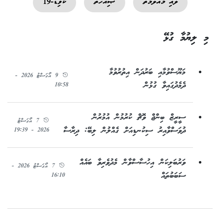
ލުއި މައުލޫމާތު
ޞިއްހަތު
ކޯވިޑް-19
މި ލިޔުމާ ގުޅޭ
މަޔޫސްވުމާއި ބަރުދަން އިތުރުވުމާ
9 އޯގަސްޓު 2026 -
ދެމެދުގައިވާ ގުޅުން
10:58
ސީރީޒް ބިންޖް ވޮޗް ކުރުމުން އުމުރުން
7 އޯގަސްޓު
ދުވަސްވާއިރު ސިކުނޑިއަށް ގެއްލުން ލިބޭ: ދިރާސާ
2026 - 19:39
ވަރުބަލިކަން އިހުސާސްވާން މެދުވެރިވާ ބައެއް
7 އޯގަސްޓު 2026 -
ސަބަބުތައް
16:10