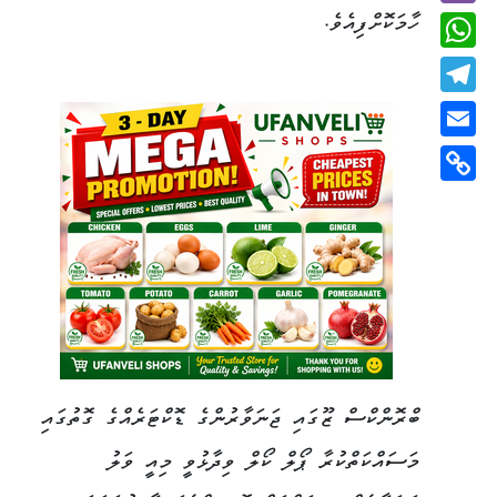
ހާމަކޮށްފިއެވެ.
Viber
WhatsApp
Telegram
Email
Copy
Link
ބްރޮންކްސް ޒޫގައި ޖަނަވާރުންގެ ޑޮކްޓަރެއްގެ ގޮތުގައި
މަސައްކަތްކުރާ ޕޯލް ކޯލް ވިދާޅުވީ މިއީ ވަލު