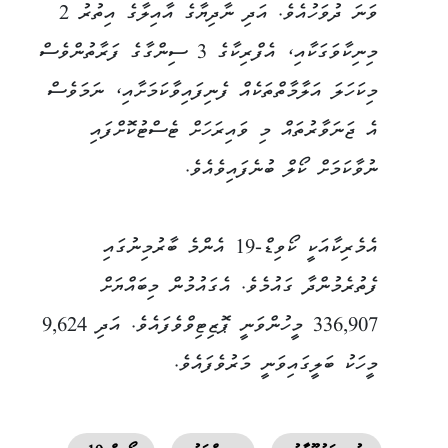
ވަނަ ދުވަހުއެވެ. އަދި ނާދިޔާގެ އާއިލާގެ އިތުރު 2
މިނިކާވަގަކާއި، އެފްރިކާގެ 3 ސިންގާގެ ފަރާތުންވެސް
މިކަހަލަ އަލާމާތްތަކެއް ފެނިފައިވާކަމަށާއި، ނަމަވެސް
އެ ޖަނަވާރުތައް މި ވައިރަހަށް ޓެސްޓުކޮށްފައި
ނުވާކަމަށް ކޯލް ބުނެފައިވެއެވެ.
އެމެރިކާއަކީ ކޯވިޑް-19 އެންމެ ބާރުމިނުގައި
ފެތުރެމުންދާ ގައުމެވެ. އެގައުމުން މިބައްޔަށް
336,907 މީހުންވަނީ ޕޮޒިޓިވްވެފައެވެ. އަދި 9,624
މީހަކު ބަލީގައިވަނީ މަރުވެފައެވެ.