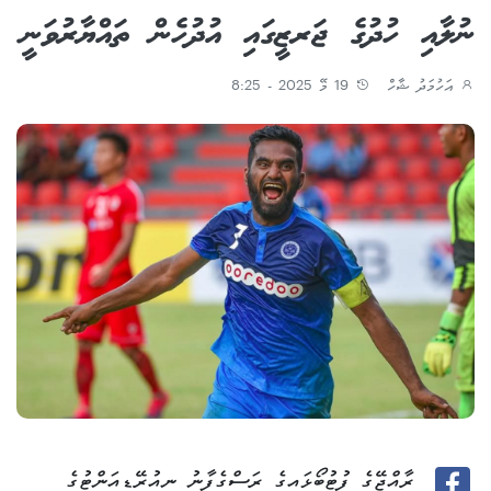
ނުލާއި ހުދުގެ ޖަރޒީގައި އުދުހެން ތައްޔާރުވަނީ
އަހުމަދު ޝާހް
19 މޭ 2025 - 8:25
ރާއްޖޭގެ ފުޓުބޯޅައިގެ ރަސްގެފާނު ނިއުރޭޑިއަންޓުގެ