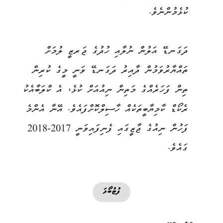
ކުޅެމުންނެވެ.
ދަގަނޑޭ އަލުން ނުލާއި ހުދުގެ ޖަރޒީ ލުމަށް
ތައްޔާރުވަމުން ދާއިރު ދަގަނޑޭ ވަނީ މީގެ ކުރިން
ތިން ފަހަރެއްގެ މަތިން ނިއުއަށް ކުޅެ، އެ ކްލަބާއެކު
ރެކޯޑް ކާމިޔާބީތަކެއް ހާސިލްކޮށްފައެވެ. އޭނާ އެންމެ
ފަހުން ނިއުގެ ޖާޒީގައި ފެނިފައިވަނީ 2017-2018
ގައެވެ.
ފުޓުބޯޅަ