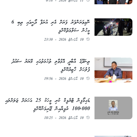
11 އޯގަސްޓު 2026 - 0:18
ނޮޅިވަރަންފަރު ފަރަށް އެރި އުރަފާ ދޯނީގައި ތިބި 6
މީހުން ސަލާމަތްކޮށްފި
10 އޯގަސްޓު 2026 - 23:30
ތިނަދޫގެ އާބާދީ އޮޅުވާލި ތުހުމަތުގައި މޭޔަރު ސައުދު
ފުލުހަށް ހާޒިރުކޮށްފި
10 އޯގަސްޓު 2026 - 19:56
ޑައިމޯފިން ޓްރެފިކް ކުރި މީހަކު 25 އަހަރަށް ޖަލަށްލައި
100,000 ރުފިޔާއިން ޖޫރިމަނާކޮށްފި
10 އޯގަސްޓު 2026 - 18:25