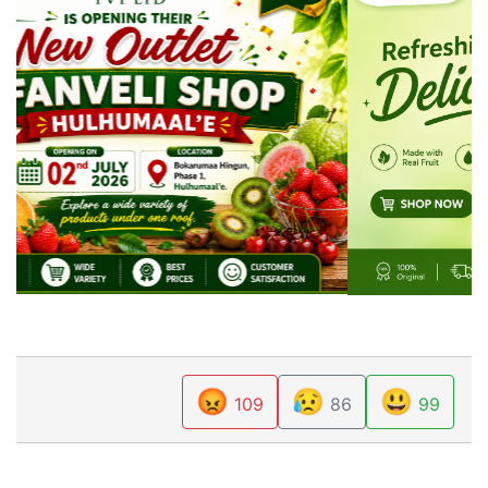
😡
😥
😃
109
86
99