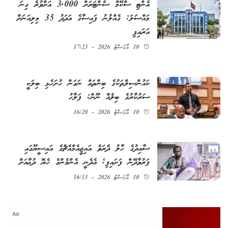
އެންޓި ސްކޭމް ސެންޓަރަށް 3,000 އަށްވުރެ ގިނަ
މައްސަލަ: ގެއްލުނު ފައިސާގެ އަދަދު 35 މިލިއަނަށް
އަރައިފި
10 އޯގަސްޓު 2026 - 17:23
ކައުންސިލްތަކުގެ ބިންތައް ނަގަން ހުށަހެޅި ބިލަކީ
ސަރުކާރުގެ ބިލެއް ނޫން: ފަލާހު
10 އޯގަސްޓު 2026 - 16:20
ސާއިދުގެ ހާލު ދެރަވެ އައިޖީއެމްއެޗްގެ އައިސީޔޫގައި
ފަރުވާދޭން ފަށައިފި; އެދެނީ އެންމެންގެ ހެޔޮ ދުޢާއަށް
10 އޯގަސްޓު 2026 - 16:13
Ad