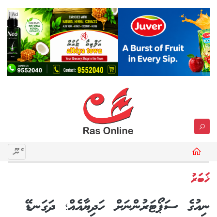
Ad
މެނޫ
ޚަބަރު
ނިއުގެ ސަޕޯޓަރުންނަށް ހަދިޔާއެއް؛ ދަގަނޑޭ