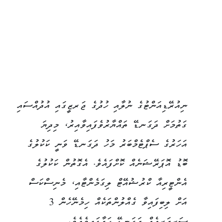
ނިއުރޭޑިއަންޓުގެ ނުލާއި ހުދުގެ ޖަރޒީގައި އުދުއްސައި
ގަތުމަށް ދަގަނޑޭ ތައްޔާރުވެފައިވާއިރު، މިދިޔަ
އަހަރުގެ ސެޕްޓެމްބަރު މަހު ދަގަނޑޭ ވަނީ ކަކުލުގެ
ބޮޑު އޮޕަރޭޝަނެއް ކޮށްފައެވެ. އެގޮތުން ކަކުލުގެ
އެންޓީރިއާ ކްރުޝުއޭޓް ލިގަމެންޓާއި، މެނިސްކަސް
އަށް ލިބިފައިވާ ގެއްލުންތަކެއް ހިމެނޭހެން 3