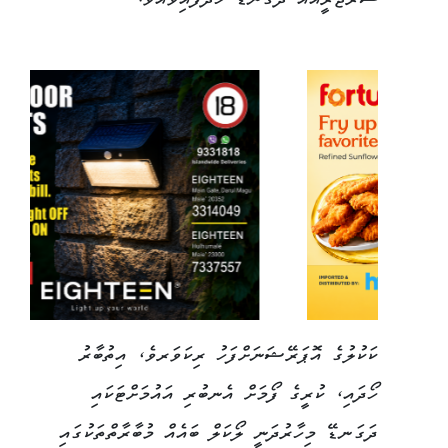
ސަރޖަރީއެއް ދަގަނޑޭ ހަދާފައިވެއެވެ.
ކަކުލުގެ އޮޕަރޭޝަނަށްފަހު ރިކަވަރވެ، އިތުބާރު
ހޯދައި، ކުރީގެ ފޯމަށް އެނބުރި އައުމަށްޓަކައި
ދަގަނޑޭ މިހާރުދަނީ ލޯކަލް ބައެއް މުބާރާތްތަކުގައި