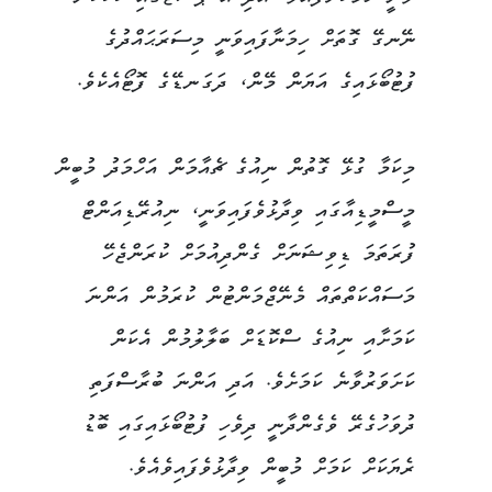
ނޭނގޭ ގޮތަށް ހިމަނާފައިވަނީ މިސަރަޙައްދުގެ
ފުޓުބޯޅައިގެ އަޔަން މޭން، ދަގަނޑޭގެ ފޮޓޯއެކެވެ.
މިކަމާ ގުޅޭ ގޮތުން ނިއުގެ ޗެއާމަން އަހްމަދު މުބީން
މީސްމީޑިއާގައި ވިދާޅުވެފައިވަނީ، ނިއުރޭޑިއަންޓް
ފުރަތަމަ ޑިވިޝަނަށް ގެންދިއުމަށް ކުރަންޖެހޭ
މަސައްކަތްތައް މެނޭޖްމަންޓުން ކުރަމުން އަންނަ
ކަމަށާއި ނިއުގެ ސްކޮޑަށް ބަލާލުމުން އެކަން
ކަށަވަރުވާނެ ކަމަށެވެ. އަދި އަންނަ ބުރާސްފަތި
ދުވަހުގެރޭ ވެގެންދާނީ ދިވެހި ފުޓުބޯޅައިގައި ބޮޑު
ރެޔަކަށް ކަމަށް މުބީން ވިދާޅުވެފައިވެއެވެ.