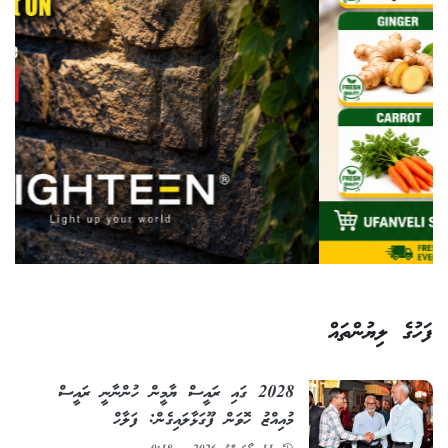
ފަހުގެ ލިޔުންތައް
2028 ގައި ރައީސް ޔާމީން ހުންނާނީ ރައީސް
މުއިއްޒު ހޮވަން ފޫގަޅާލައިގެން: ފަލާހް