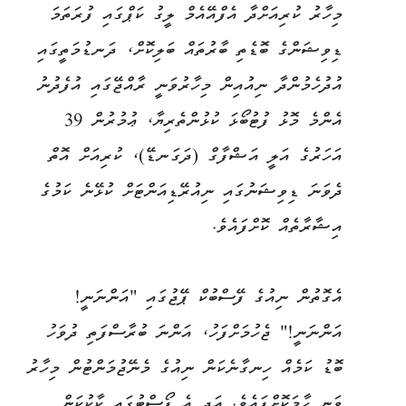
މިހާރު ކުރިއަށްދާ އެފްއޭއެމް ލީގު ކަޕްގައި ފުރަތަމަ
ޑިވިޝަންގެ ބޮޑެތި ބާރުތައް ބަލިކޮށް، ދަނޑުމަތީގައި
އުދުހެމުންދާ ނިއުއިން މިހާރުވަނީ ރާއްޖޭގައި އުފެދުނު
އެންމެ މޮޅު ފުޓުބޯޅަ ކުޅުންތެރިޔާ، ޢުމުރުން 39
އަހަރުގެ އަލީ އަޝްފާގް (ދަގަނޑޭ)، ކުރިއަށް އޮތް
ދެވަނަ ޑިވިޝަނުގައި ނިއުރޭޑިއަންޓަށް ކުޅޭނެ ކަމުގެ
އިޝާރާތެއް ކޮށްފައެވެ.
އެގޮތުން ނިއުގެ ފޭސްބުކް ޕޭޖުގައި "އަންނަނީ!
އަންނަނީ!" ޖެހުމަށްފަހު، އަންނަ ބުރާސްފަތި ދުވަހު
ބޮޑު ކަމެއް ހިނގާނެކަން ނިއުގެ މެނޭޖުމަންޓުން މިހާރު
ވަނީ ހާމަކޮށްފައެވެ. އަދި އެ ޕޯސްޓުގައި ކާކުކަން