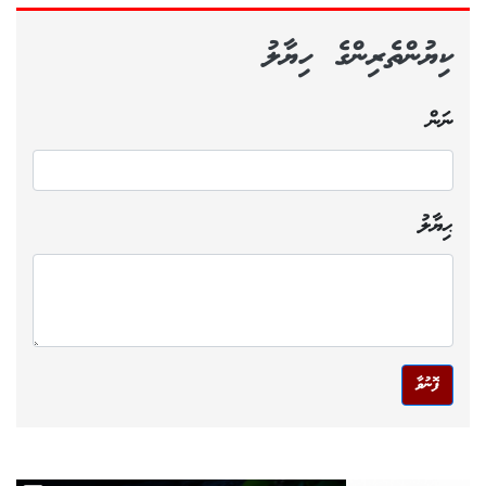
ކިޔުންތެރިންގެ ހިޔާލު
ނަން
ޙިޔާލު
ފޮނުވާ