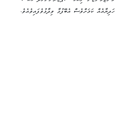
ހަދިޔާއެއް ކަމަށްވެސް އެބޭފުޅާ ވިދާޅުވެފައިވެއެވެ.