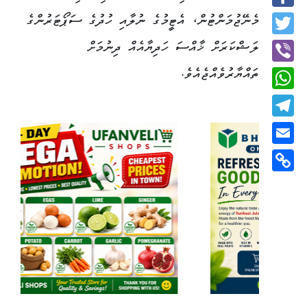
Facebook
މެނޭޖުމަންޓުން، އެޓީމުގެ ނުލާއި ހުދުގެ ސަޕޯޓަރުންގެ
Twitter
ލަޝްކަރަށް ޚާއްސަ ހަދިޔާއެއް ދިނުމަށް
ތައްޔާރުވެއްޖެއެވެ.
Viber
WhatsApp
Telegram
Email
Copy
Link