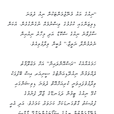
“ނިއުގެ އައު މެނޭޖުމަންޓަކުން ނިއު ދެވަނަ
ޑިވިޒަންގައި ކުޅުމުގެ ވިސްނުމެއް ނުގެންގުޅެން. އެކަން
ސާފުވާނެ ނިއުގެ ސްކޮޑް އަދި މިހާރު ނިއުއިން
ނެރެމުންދާ ނަތީޖާ.” މުބީން ވިދާޅުވިއެވެ.
ހަމައެއާއެކު “ރަސްއޮންލައިން” އަށް މަޢުލޫމާތު
ދެއްވަމުން ނިއުރޭޑިއަންޓުގެ ސީނިއަރ އިސް ބޭފުޅަކު
ވިދާޅުވެފައިވަނީ ކުރިއަށްއޮތް ދެވަނަ ޑިވިޝަންގައި
ކުޅޭ ނިއުގެ ޓީމުން ދަގަނޑޭގެ ޖާދޫ ފެނުމުގެ
ފުރުސަތު ގާތްގަނޑަކަށް ކަށަވަރު ކަމަށެވެ. އަދި އެއީ
މެނޭޖްމަންޓުން ނިއުގެ ސަޕޯޓަރުންނަށްދޭ ޚާއްސަ