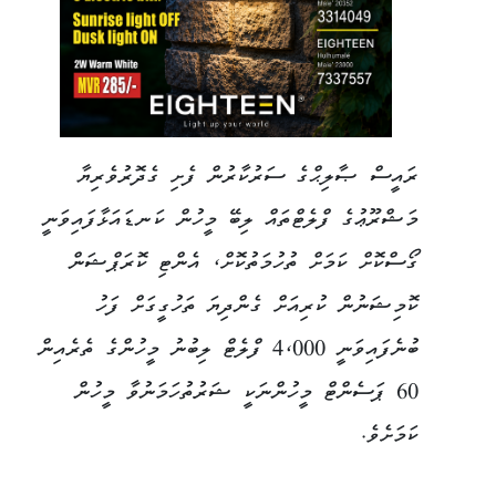
ރައީސް ޞާލިޙްގެ ސަރުކާރުން ފެށި ގެދޮރުވެރިޔާ
މަޝްރޫޢުގެ ފްލެޓްތައް ލިބޭ މީހުން ކަނޑައަޅާފައިވަނީ
ގޯސްކޮށް ކަމަށް ތުހުމަތުކޮށް، އެންޓި ކޮރަޕްޝަން
ކޮމިޝަނުން ކުރިއަށް ގެންދިޔަ ތަހުގީގަށް ފަހު
ބުނެފައިވަނީ 4،000 ފްލެޓް ލިބުނު މީހުންގެ ތެރެއިން
60 ޕަސެންޓް މީހުންނަކީ ޝަރުތުހަމަނުވާ މީހުން
ކަމަށެވެ.