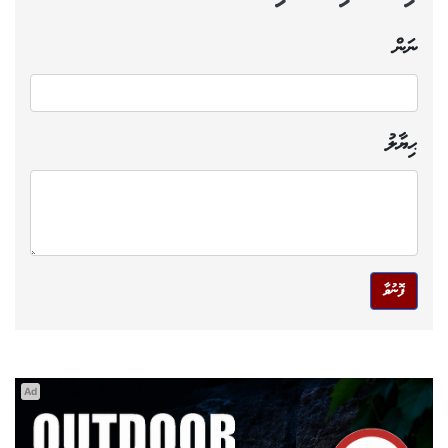
ނަން
ޙިޔާލު
ފޮނުވާ
Ad