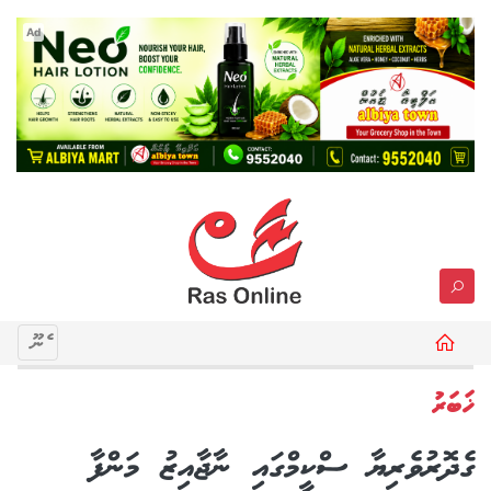
Ad
މެނޫ
ޚަބަރު
ގެދޮރުވެރިޔާ ސްކީމްގައި ނާޖާއިޒު މަންފާ