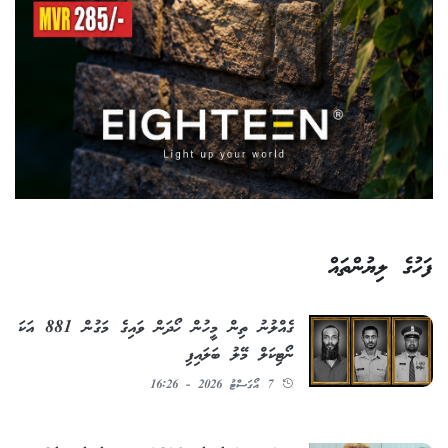
ފަހުގެ ލިޔުންތައް
ގެއްލުނު ތިން މީހުން ހޯދަން ވައިގެ މަގުން 881 އަކަ
ނޯޓިކަލް މޭލު ބަލައިފި
7 އޯގަސްޓު 2026 - 16:26