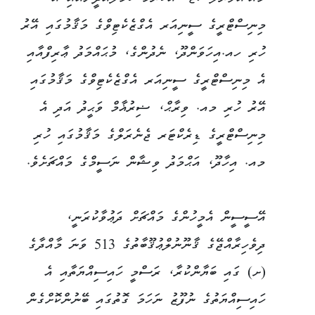
މިނިސްޓްރީގެ ސީނިއަރ އެގްޒެކެޓިވްގެ މަޤާމުގައި އޭރު
ހުރި ހއ.އިހަވަންދޫ، ނެދުންގެ، މުޙައްމަދު ޢާރިފްއާއި
އެ މިނިސްޓްރީގެ ސީނިއަރ އެގްޒެކެޓިވްގެ މަޤާމުގައި
އޭރު ހުރި މއ. ވިރާޙް، ޟިރުޣާމް ވަޙީދު އަދި އެ
މިނިސްޓްރީގެ ޑިރެކްޓަރ ޖެނެރަލްގެ މަޤާމުގައި ހުރި
މއ. އިހާދޫ، އަޙްމަދު ވިޝާން ނަސީމްގެ މައްޗަށެވެ.
އޭސީސީން އެމީހުންގެ މައްޗަށް ދަޢުވާކުރަނީ،
ދިވެހިރާއްޖޭގެ ޤާނޫނުލްޢުޤޫބާތުގެ 513 ވަނަ މާއްދާގެ
(ށ) ގައި ބަޔާންކުރާ، ރަސްމީ ހައިސިއްޔަތާއި އެ
ހައިސިއްޔަތުގެ ނުފޫޒު ނަހަމަ ގޮތުގައި ބޭނުންކޮށްގެން