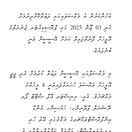
އެހެންކަމުން އެ މައްސަލައިގައި ދަޢުވާކޮށްދިނުމަށް
އެދި 03 ޖޫން 2025 ގައި ޕްރޮސިކިއުޓަރ ޖެނެރަލްގެ
އޮފީހަށް ފޮނުވާފައިވާ ކަމަށް އޭސީސީން ވަނީ
ބުނެފައެވެ.
މި މައްސަލާގައި އޭސީސީން ދަޢުވާ ކުރުމަށް އެދި ޕީޖީ
އޮފީހަށް މައްސަލަ ހުށައަޅާފައިވަނީ 4 މީހެއްގެ
މައްޗަށެވެ. އެއީ، މިނިސްޓަރ އޮފް ސްޓޭޓް ފޯރ
ނޭޝަނަލް ޕްލޭނިންގ، ހައުސިންގ އެންޑް
އިންފްރާސްޓްރަކްޗަރގެ މަޤާމުގައި އޭރު ހުރި
މއ.އެވަރލާސްޓް، އަކްރަމް ކަމާލުއްދީންއާއި އެ