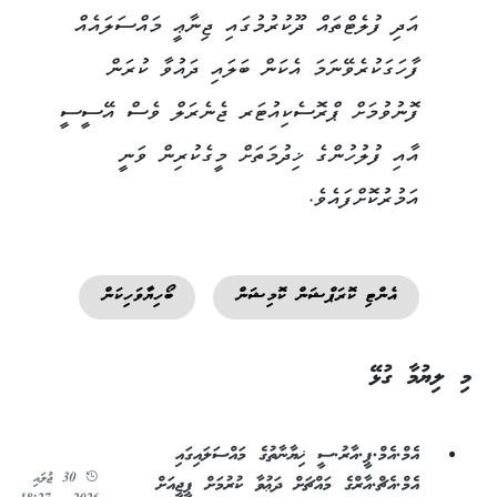
އަދި ފުލެޓްތައް ދޫކުރުމުގައި ޖިނާޢީ މައްސަލައެއް
ފާހަގަކުރެވޭނަމަ އެކަން ބަލައި ދައުވާ ކުރަން
ފޮނުވުމަށް ޕްރޮސެކިއުޓަރ ޖެނެރަލް ވެސް އޭސީސީ
އާއި ފުލުހުންގެ ޚިދުމަތަށް މީގެކުރިން ވަނީ
އަމުރުކޮށްފައެވެ.
އެންޓި ކޮރަޕްޝަން ކޮމިޝަން
ބޯހިޔާވަހިކަން
މި ލިޔުމާ ގުޅޭ
އެމް.އެމް.ޕީ.އާރު.ސީ ޚިޔާނާތުގެ މައްސަލައިގައި
30 ޖުލައި
އެމް.އެޗް.އާރްގެ މައްޗަށް ދަޢުވާ ކުރުމަށް ޕީޖީއަށް