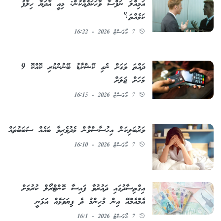
އަމިއްލަ ނަފްސާ ވާހަކަދެއްކުން: މިއީ އާދަޔާ ހިލާފު
ކަމެއްތަ؟
7 އޯގަސްޓު 2026 - 16:22
ދައްތަ ވަގަށް ނެގި ކޭޝްކާޑު ބޭނުންކުރި ކޮއްކޮ 9
މަހަށް ޖަލަށް
7 އޯގަސްޓު 2026 - 16:15
ވަރުބަލިކަން އިހުސާސްވާން މެދުވެރިވާ ބައެއް ސަބަބުތައް
7 އޯގަސްޓު 2026 - 16:10
އިގްތިސާދުގައި ދައުރުވާ ފައިސާ ކޮންޓްރޯލް ކުރުމަށް
އެމްއެމްއޭ އިން މުހިންމު ދެ ފިޔަވަޅެއް އަޅަނީ
7 އޯގަސްޓު 2026 - 16:1