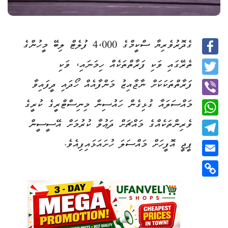
ގެދޮރުވެރިޔާ ސްކީމްގެ 4،000 ފުލެޓް ލިބޭ މީހުންގެ
Facebook
ތެރޭގައި ވަކި ފަރާތްތަކެއް ހިމަނައި، ވަކި
Twitter
ފަރާތްތަކަކަށް ނާޖާއިޒު މަންފާއެއް ހޯދައި ދީފައިވާ
މައްސަލައާ ގުޅިގެން ހައުސިން މިނިސްޓްރީގެ ކުރީގެ
Viber
ވެރިންތަކެއްގެ މައްޗަށް ދަޢުވާ ކުރުމަށް އޭސީސީން
WhatsApp
ޕީޖީ އޮފީހަށް މައްސަލަ ހުށައަޅައިފިއެވެ.
Telegram
Email
Copy
Link