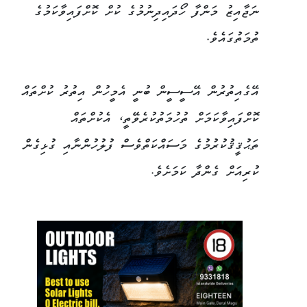
ނަޖާއިޒު މަންފާ ހޯދައިދިނުމުގެ ކުށް ކޮށްފައިވާކަމުގެ
ތުމަތުގައެވެ.
އޭގެއިތުރުން އޭސީސީން ބުނީ އެމީހުން އިތުރު ކުށްތައް
ކޮށްފައިވާކަމަށް ތުހުމަތުކުރެވޭތީ، އެކުށްތައް
ތަޙުޤީޤުކުރުމުގެ މަސައްކަތްވެސް ފުލުހުންނާއި ގުޅިގެން
ކުރިއަށް ގެންދާ ކަމަށެވެ.