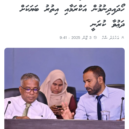
ހޯދައިދިނުމުން އަކްރަމާއި އިތުރު ބަޔަކަށް
ދަޢުވާ ކުރަނީ
އަހުމަދު ޝާހް
3 ޖޫން 2025 - 9:41