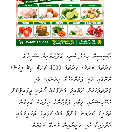
އޭސީސީން މިއަދު ބުނީ، ގެދޮރުވެރިޔާ ސްކީމުގެ
ފުރަތަމަ ބުރުގެ، ފުރަތަމަ 4000 ފުލެޓް ލިބޭ މީހުންގެ
ތެރޭގައި ވަކި ފަރާތްތަކެއް ހިމަނައި، ވަކި
ފަރާތްތަކަކަށް ނާޖާއިޒު މަންފާއެއް ހޯދައި ދީފައިވާކަން
އެކޮމިޝަނާއި ދިވެހި ފުލުހުންގެ ޚިދުމަތާ ގުޅިގެން
ތަޙުޤީޤު ކުރަމުން ގެންދާ މައްސަލައިގެ ތަޙުޤީޤުގައި
ހޯދާފައިވާ ހެކި ޤަރީނާއިން އެނގޭ ކަމަށެވެ.