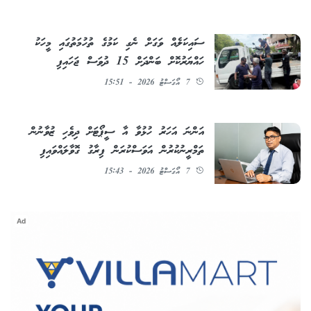
ސައިކަލެއް ވަގަށް ނެގި ކަމުގެ ތުހުމަތުގައި މީހަކު
ހައްޔަރުކޮށް ބަންދަށް 15 ދުވަސް ޖަހައިފި
7 އޯގަސްޓު 2026 - 15:51
އަންނަ އަހަރު ހުޅުވާ އާ ސީޕޯޓަށް ދިވެހި ޒުވާނުން
ތަމްރީނުކުރުން އަވަސްކުރަން ފިރާގު ގޮވާލައްވައިފި
7 އޯގަސްޓު 2026 - 15:43
Ad