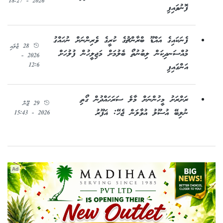
2026 - 18:27
ފޮނުވައިފި
ފެނަކައިގެ އައްޑޫ ބްރާންޗުގެ ކުރީގެ ވެރިންނަށް ނުހައްގު
28 ޖުލައި
މުއްސަނދިކަން ލިބުނުތޯ ބެލުމަށް މަޖިލީހުން ފުލުހަށް
2026 -
12:6
އަންގައިފި
ރަށްރަށު މީހުންނަށް މާލެ ސަރަހައްދުން ގޯތި
29 ޖޫން
ނުލިބޭ އުސޫލު އުވާލަން ޖެހޭ: ޣަފޫރު
2026 - 15:43
Ad