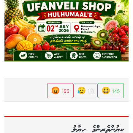
😡
😥
😃
155
111
145
ކިޔުންތެރިންގެ ހިޔާލު