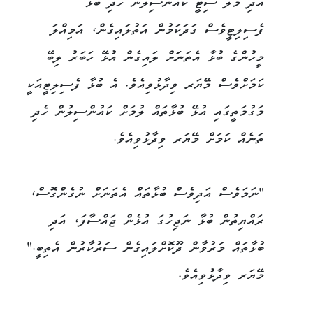
އަދި މާލެ ސިޓީ ކައުންސިލުން ހެދި ބުޅާ
ފެސިލިޓީވެސް ގަދަކަމުން އަތުލައިގެން، އަމިއްލަ
މީހުންގެ ބުޅާ އެތަނަަށް ލައިގެން އުޅޭ ހަބަރު ލިބޭ
ކަމަށްވެސް މޭޔަރ ވިދާޅުވިއެވެ. އެ ބުޅާ ފެސިލިޓީއަކީ
މަގުމަތީގައި އުޅޭ ބުޅާތައް ލުމަށް ކައުންސިލުން ހެދި
ތަނެއް ކަމަށް މޭޔަރ ވިދާޅުވިއެވެ.
"ނަމަވެސް އަދިވެސް ބުޅާތައް އެތަނަށް ނުގެންގޮސް،
ރައްޔިތުން ބުޅާ ނަޖިހުގަ އުޅެން ޖައްސާފަ، އަދި
ބުޅާތައް މަރުވާން ދޫކޮށްލައިގެން ސަރުކާރުން އެތިބީ."
މޭޔަރ ވިދާޅުވިއެވެ.