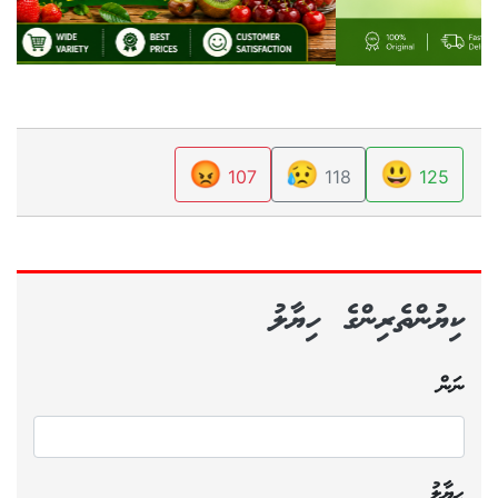
😡
😥
😃
107
118
125
ކިޔުންތެރިންގެ ހިޔާލު
ނަން
ޙިޔާލު