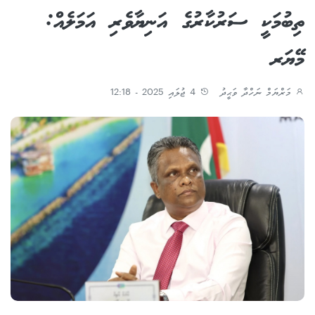
ތިބުމަކީ ސަރުކާރުގެ އަނިޔާވެރި އަމަލެއް:
މޭޔަރ
މަރްޔަމް ނަހްދާ ވަޙީދު
4 ޖުލައި 2025 - 12:18