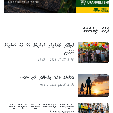
ފަހުގެ ލިޔުންތައް
ވެލިދޫގައި ތަރައްޤީކުރި ކުޑަކުދިންގެ އައު ޕާކު ރަސްމީކޮށް
ހުޅުވައިފި
8 އޯގަސްޓު 2026 - 10:53
އަހަރެންގެ ބައްޕަ މިދުނިޔޭގައި ހުރި ނަމަ...
8 އޯގަސްޓު 2026 - 10:5
ސްރީލަންކާގެ ފުލުހުންނަށް އައިޑީކާޑު ނެތިގެން މީހަކު