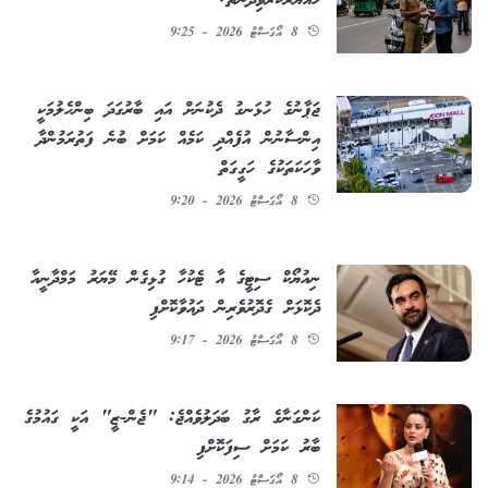
ހައްޔަރުކުރެވިދާނެތަ؟
8 އޯގަސްޓު 2026 - 9:25
ޖަޕާނުގެ ހުޅަނގު ދެކުނަށް އައި ބާރުގަދަ ބިންހެލުމަކީ
އިންސާނުން އުފެއްދި ކަމެއް ކަމަށް ބުނެ ފަތުރަމުންދާ
ވާހަކަތަކުގެ ހަގީގަތް
8 އޯގަސްޓު 2026 - 9:20
ނިއުޔޯކް ސިޓީގެ އާ ޓެކުހާ ގުޅިގެން މޭޔަރު މަމްދާނީއާ
ދެކޮޅަށް ގެދޮރުވެރިން ދައުވާކޮށްފި
8 އޯގަސްޓު 2026 - 9:17
ކަންގަނާގެ ރާގު ބަދަލުވެއްޖެ: "ޖެން-ޒީ" އަކީ ގައުމުގެ
ބާރު ކަމަށް ސިފަކޮށްފި
8 އޯގަސްޓު 2026 - 9:14