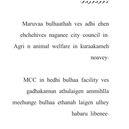
ގޮވާލައްވާފައެވެެ.
Maruvaa bulhaathah ves adhi ehen
ehchehives naganee city council in.
Agri n animal welfare in kuraakameh
noavey.
MCC in hedhi bulhaa facility ves
gadhakamun athulaigen ammihlla
meehunge bulhaa ethanah laigen ulhey
habaru libenee.