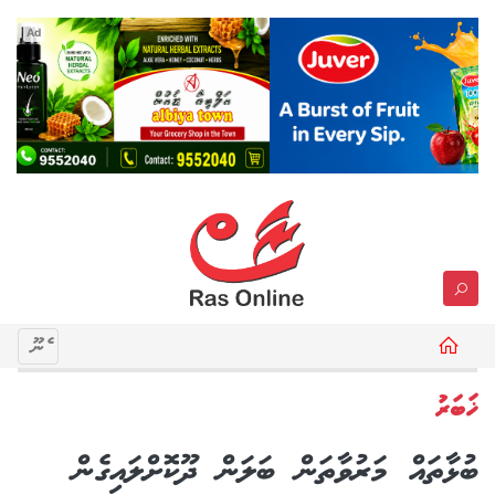
Ad
މެނޫ
ޚަބަރު
ބުޅާތައް މަރުވާތަން ބަލަން ދޫކޮށްލައިގެން