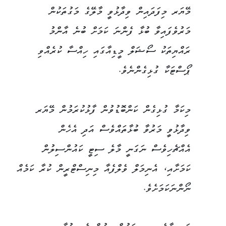
މޭޔަރ މިފަދައިން ވިދާޅުވީ މާލޭގެ މަގުތަކުން
މަރުވެފައިވާ ބުޅާ ފެންނަ ކަމަށް ބުނެ އާންމު
ރައްޔިތަކު ސޯޝަލް މީޑިއާގައި ހިއްސާ ކުރެއްވި
ޕޯސްޓަކާ ގުޅިގެންނެވެ.
މިކަމާ ގުޅިގެން ކަންބޮޑުވުން ފާޅުކުރަމުން މޭޔަރ
ވިދާޅުވީ މަރުވާ ބުޅާތައްވެސް އަދި އެހެން
އެއްޗެހިވެސް ނަގަނީ މާލެ ސިޓީ ކައުންސިލުން
ކަމަށާއި، އެނިމަލް ވެލްފެއާ މިނިސްޓްރީން ކުރާ ކަމެއް
ނޯންނަކަމަށެވެ.