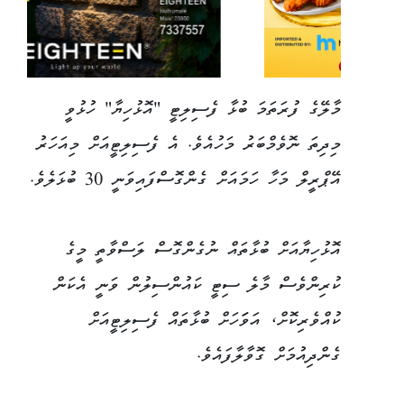
މާލޭގެ ފުރަތަމަ ބުޅާ ފެސިލިޓީ "އޮޅުހިޔާ" ހުޅުވީ
މިދިތަ ނޮވެމްބަރު މަހުއެވެ. އެ ފެސިލިޓީއަށް މިއަހަރު
އޭޕްރީލް މަހާ ހަމައަށް ގެންގޮސްފައިވަނީ 30 ބުޅަލެވެ.
އޮޅުހިޔާއަށް ބުޅާތައް ނުގެންގޮސް ލަސްވާތީ މީގެ
ކުރިންވެސް މާލެ ސިޓީ ކައުންސިލުން ވަނީ އެކަން
ކުއްވެރިކޮށް، އަވަަހަށް ބުޅާތައް ފެސިލިޓީއަށް
ގެންދިއުމަށް ގޮވާލާފައެވެ.