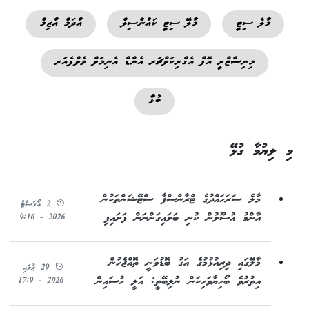
މާލެ ސިޓީ
މާލޭ ސިޓީ ކައުންސިލް
އާދަމް އާޒިމް
މިނިސްޓްރީ އޮފް އެގްރިކަލްޗަރ އެންޑް އެނިމަލް ވެލްފެއަރ
ބުޅާ
މި ލިޔުމާ ގުޅޭ
މާލެ ސަރަހައްދުގެ ޓްރާންސްފާ ސްޓޭޝަންތަކުން
2 އޯގަސްޓު
އާންމު އުސޫލުން ކުނި ބަލައިގަންނަން ފަށައިފި
2026 - 9:16
މާލޭގައި ދިރިއުޅުމުގެ އަގު ބޮޑުވަނީ ތޮއްޖެހުން
29 ޖުލައި
އިތުރުވެ ބޯހިޔާވަހިކަން ނުލިބޭތީ: އަލީ ހުސައިން
2026 - 17:9