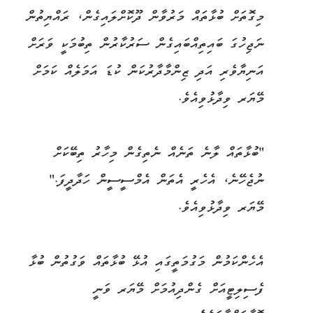
މިގޮތަށް ބުޅާތައް މަރުވާން ދޫކޮށްލައިގެން، ރައްޔިތުން
ނަޖިހުގަ ބައިތިއްބައިގެން ސަރުކާރުން ތިބުމަކީ ވަރަށް
އަނިޔާވެރި އަދި ޒިންމާދާރުކަން ކުޑަ އަމަލެއް ކަމަށް
މޭޔަރ ވިދާޅުވިއެވެ.
"ބުޅާތައް ލާނެ ތަނެއް ނެތިގެން މިހާރު ތިބޭކަށް
ނުޖެހޭނެ، އެހެރީ އެތަން އެމްސީސީން ހަދާދީފަ."
މޭޔަރ ވިދާޅުވިއެވެ.
އެހެންކަމުން މަގުމަތީގައި އުޅޭ ބުޅާތައް ވަގުތުން ބުޅާ
ފެސިލިޓީއަށް ގެންދިއުމަށް މޭޔަރ ވަނީ