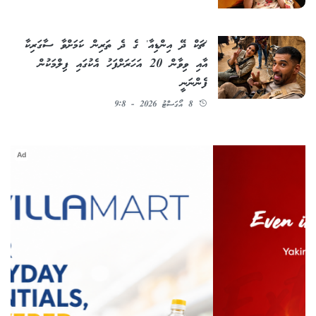
'ޗަކް ދޭ އިންޑިއާ' ގެ ދެ ތަރިން ކަމަށްވާ ސާގަރިކާ
އާއި ވިވާން 20 އަހަރަށްފަހު އެކުގައި ފިލްމަކުން
ފެންނަނީ
8 އޯގަސްޓު 2026 - 9:8
Ad