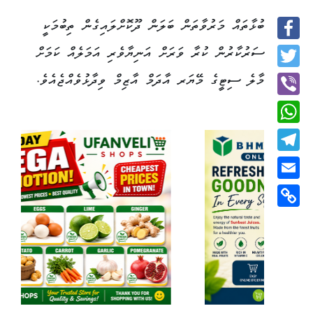
ބުޅާތައް މަރުވާތަން ބަލަން ދޫކޮށްލައިގެން ތިބުމަކީ
Facebook
ސަރުކާރުން ކުރާ ވަރަށް އަނިޔާވެރި އަމަލެއް ކަމަށް
Twitter
މާލެ ސިޓީގެ މޭޔަރ އާދަމް އާޒިމް ވިދާޅުވެއްޖެއެވެ.
Viber
WhatsApp
Telegram
Email
Copy
Link