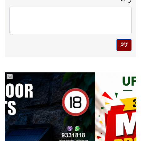
ފޮނުވާ
Ad