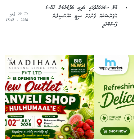
މާލެ ސަރަހައްދުގައި މަދިރި މަދުކުރުމަށް ހާއްސަ
29 ޖުލައި
އޮޕަރޭޝަނެއް ފެށުމަށް ސިޓީ ކައުންސިލުން
2026 - 15:48
ފާސްކޮށްފި
Ad