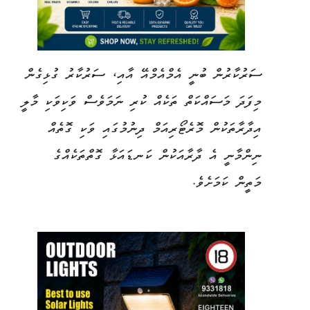
ސަރުކާރުން ބުނީ އެމްއެމްއޭ އާއި، ސަރުކާރު ގުޅިގެން
މިފަދަ މަސައްކަތް ތަކެއް ކުރި ނަމަވެސް ވަކިވަކި މާލީ
އިދާރާތަކުން މޮރެޓޯރިއަމް ދިނުމުގައި ވަކި ގޮތެއް
ނިންމާނީ އެ ދާރާއަކުން ކަނޑައަޅާ ގޮތްތަކެއްގެ
މަތީން ކަމަށެވެ.