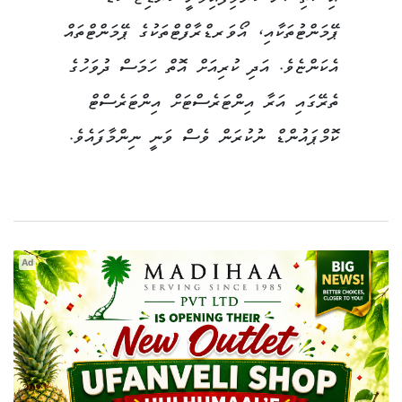
ޕޭމަންޓުތަކާއި، އޯވަރޑްރާފްޓްތަކުގެ ޕޭމަންޓްތައް
އެކަންޏެވެ. އަދި ކުރިއަށް އޮތް ހަމަސް ދުވަހުގެ
ތެރޭގައި އަރާ އިންޓަރެސްޓަށް އިންޓަރެސްޓް
ކޮމްޕައުންޑް ނުކުރަން ވެސް ވަނީ ނިންމާފައެވެ.
Ad