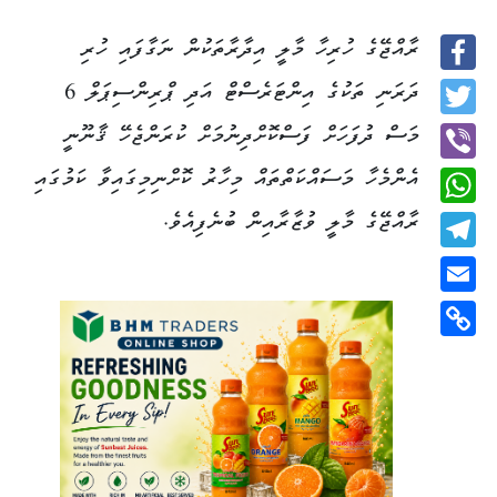
ރާއްޖޭގެ ހުރިހާ މާލީ އިދާރާތަކުން ނަގާފައި ހުރި
Facebook
ދަރަނި ތަކުގެ އިންޓަރެސްޓް އަދި ޕްރިންސިޕަލް 6
Twitter
މަސް ދުފަހަށް ފަސްކޮށްދިނުމަށް ކުރަންޖެހޭ ޤާނޫނީ
އެންމެހާ މަސައްކަތްތައް މިހާރު ކޮށްނިމިގައިވާ ކަމުގައި
Viber
ރާއްޖޭގެ މާލީ ވުޒާރާއިން ބުނެފިއެވެ.
WhatsApp
Telegram
Email
Copy
Link