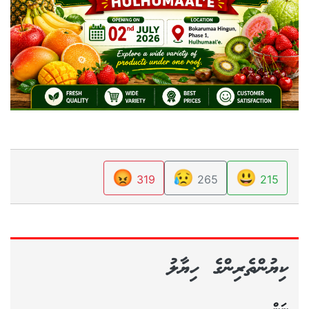
😡
😥
😃
319
265
215
ކިޔުންތެރިންގެ ހިޔާލު