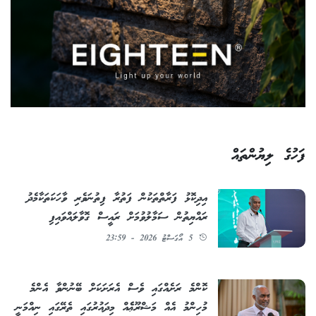
ފަހުގެ ލިޔުންތައް
އިދިކޮޅު ފަރާތްތަކުން ފަތުރާ ފިތުނަވެރި ވާހަކަތަކާމެދު
ރައްޔިތުން ސަމާލުވުމަށް ރައީސް ގޮވާލައްވައިފި
5 އޯގަސްޓު 2026 - 23:59
ކޮންމެ ރަށެއްގައި ވެސް އެރަށަކަށް ބޭނުންވާ އެންމެ
މުހިންމު އެއް މަޝްރޫޢެެއް މިދައުރުގައި ތެރޭގައި ނިއްމަނީ