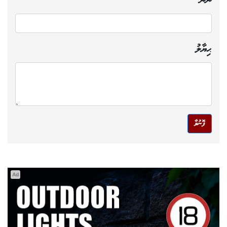
ނަން
ޙިޔާލު
ފޮނުވާ
Ad