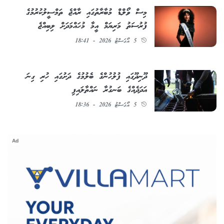
މިސް ވޯލްޑް މުބާރާތުގައި ރާއްޖެ ތަމްސީލުކުރުމުގެ
ފުރުސަތު މަރިޔަމް އީމާ މުހައްމަދަށް ލިބިއްޖެ
5 އޯގަސްޓު 2026 - 18:41
ދޫނިދޫގައި ފުލުހުންގެ ބެލުމުގެ ދަށުގައި ހުރި ގިނަ
އަދަދެއްގެ ބަނގުރާ ނައްތާލައިފި
5 އޯގަސްޓު 2026 - 18:36
Ad