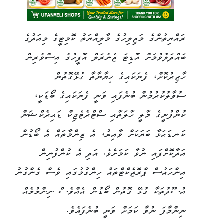
ރައްޔިތުންގެ މަޖިލިހުގެ މާލިއްޔަތު ކޮމިޓީގެ މިއަދުގެ
ބައްދަލުވުމަށް އޮޑިޓަ ޖެނެރަލް އޮފީހުގެ އިސްވެރިން
ހާޒިރުކޮށް، ފެނަކައިގެ ހިޔާނާތާ ގުޅޭގޮތުން
ސުވާލުކުރުމުން ބުނެފައި ވަނީ ފެނަކައިގެ ބޯޑަކީ،
ކުންފުނީގެ މާލީ ހާލަތާއި ސްޓްރެޓެޖިކް ޑައިރެކްޝަން
ކަނޑައަޅާ ބަޔަކަށް ވާއިރު، އެ ޒިންމާތައް އެ ބޯޑުން
އަދާކޮށްފައި ނުވާ ކަމަށެވެ. އަދި އެ ކުންފުނިން
އިންހައުސް ޕްރޮޖެކްޓްތައް ހިންގުމުގައި ވެސް ގެންގުނު
އުސޫލުތަކާ ގުޅޭ ގޮތުން ބޯޑުން އެއްވެސް ނިންމުމެއް
ނިންމާފަ ނުވާ ކަމަށް ވަނީ ބުނެފައެވެ.