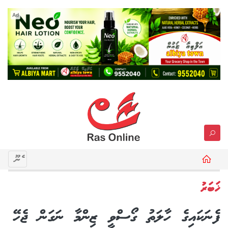
Ad
މެނޫ
ޚަބަރު
ފެނަކައިގެ ހާލަތު ގޯސްވީ ޒިންމާ ނަގަން ޖެހޭ