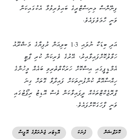
ފިނޭންސް މިނިސްޓްރީގެ ބައިވެރިވުމާ އެކުގައިކަން
ވަނީ ހާމަވެފައެވެ.
އަދި ބިޑަކާ ނުލައި 1.3 ބިލިއަން ރުފިޔާގެ މަޝްރޫއު
ހަވާލުކޮށްފައިވާއިރު، އޭރުގެ ވެރިކަން ކުރި ޕާޓީ
އެމްޑީޕީގައި އިސްކޮށް ހަރަކާތްތެރިވި ބައެއް މީހުންގެ
ހިއްސާއޮތް ކުންފުނިތަކަށް ފައިދާވާ ގޮތަށް ގިނަ
ޕްރޮޖެކްޓްތަކެއް ދީފައިވާކަން ވެސް އޮޑިޓު ރިޕޯޓުގައި
ވަނީ ފާހަަގަކޮށްފައެވެ.
ކޮރަޕްޝަން
ފެނަކަ
އޮޑިޓަރ ޖެނެރަލްގެ އޮފީސް