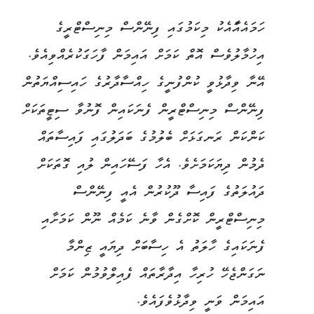
ހަމައެއާައެކު މިކަމުގައި ފިނޭންސް މިނިސްޓްރީގެ
އިހުމާލުވެސް އޮތް ކަމަށް އައިމަން ފާހަގަަކުރެއްވިއެވެ.
އޭނާ ވިދާޅުވީ ކުންފުނީގެ ހިއްސާދާރުގެ ހައިސިއްޔަތުން
ފިނޭންސް މިނިސްޓްރީން ފެނަކައިން ފޮނުވާ ސިޓީތަކަށް
ކަންކަން ރަނގަޅަށް ބެލުމުގެ ބަދަލުގައި ފައިސާތައް
ދެމުން ދިޔަކަމަށެވެ. އެހާ ފަސޭހައިން ލުއި ގޮތަކަށް
ދައުލަތުގެ ފައިސާ ދޫކުރުން އެއީ ފިނޭންސް
މިނިސްޓްރީން ކޮށްގެން ވާނެ ކަމެއް ނޫން ކަމަށާއި
ފެނަކައިގެ ހާލަތު އެ ހިސާބަށް ދިޔައީ ޒިންމާ
ނަގަންޖެހޭ ހުރިހާ އިދާރާތައް ފެއިލްވުމުން ކަމަށް
އައިމަން ވަނީ ވިދާޅުވެފައެވެ.