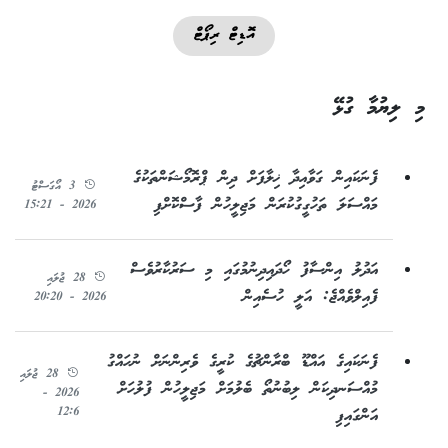
އޮޑިޓް ރިޕޯޓް
މި ލިޔުމާ ގުޅޭ
ފެނަކައިން ގަވާއިދާ ޚިލާފަށް ދިން ޕްރޮމޯޝަންތަކުގެ
3 އޯގަސްޓު
މައްސަލަ ތަހުގީގުކުރަން މަޖިލީހުން ފާސްކޮށްފި
2026 - 15:21
އަދުލު އިންސާފު ހޯދައިދިނުމުގައި މި ސަރުކާރުވެސް
28 ޖުލައި
ފެއިލްވެއްޖެ: އަލީ ހުސެއިން
2026 - 20:20
ފެނަކައިގެ އައްޑޫ ބްރާންޗުގެ ކުރީގެ ވެރިންނަށް ނުހައްގު
28 ޖުލައި
މުއްސަނދިކަން ލިބުނުތޯ ބެލުމަށް މަޖިލީހުން ފުލުހަށް
2026 -
12:6
އަންގައިފި