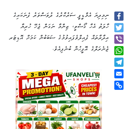
ނިމިދިޔަ އެމްޑީޕީ ސަރުކާރުގެ ދުވަސްވަރު ފެނަކައިގެ
Facebook
ހާލަތު އެހާ ގޯސްވީ، ޒިންމާ ނަގަން ޖެހޭ ހުރިޔާ
Twitter
އިދާރާތައް ފެއިލްވެފައިވުމުގެ ސަބަބުން ކަމަށް އޮޑިޓަރ
ޖެނެރަލްގެ އޮފީހުން ބުނެފިއެވެ.
Viber
WhatsApp
Telegram
Email
Copy
Link