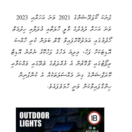
ފެނަކަ ކޯޕަރޭޝަންގެ 2021 ވަނަ އަހަރާއި 2023
ވަނަ އަހަރާ ދެމެދުގެ މާލީ ހާލަތާއި މުދަލާއި ހިދުމަތް
ހޯދުމުގައި އަމަލުކޮށްފައިވާ ގޮތް ބަލަން ކުރި ހާއްސަ
އޮޑިޓަކަށް ފަހު، މިދިޔަ މަހުގެ ފަހުކޮޅު ނެރުނު އޮޑިޓް
ރިޕޯޓުގައި ވާގޮތުން އެ މުއްދަތުގެ ތެރޭގައި ވައްކަމާއި
ކޮރަޕްޝަންގެ ގިނަ މައްސަަލަތަކެއް އެ ކުންފުނިން
ހިންގާފައިވާކަން ވަނީ ހާމަވެފައެވެ.