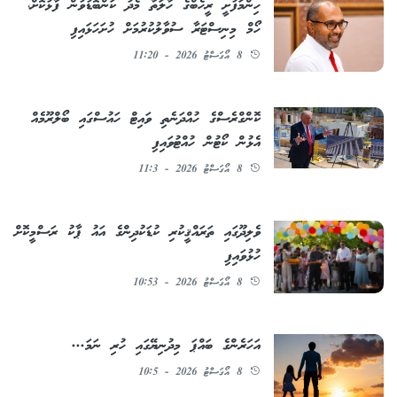
ހިންމަފުށީ ރީހެބްގެ ހާލަތާ މެދު ކަންބޮޑުވުން ފާޅުކޮށް،
ހޯމް މިނިސްޓަރާ ސުވާލުކުރުމަށް ހުށަހަޅައިފި
8 އޯގަސްޓު 2026 - 11:20
ކޮންގްރެސްގެ ހުއްދަނެތި ވައިޓް ހައުސްގައި ބޯލްރޫމެއް
އެޅުން ކޯޓުން ހުއްޓުވައިފި
8 އޯގަސްޓު 2026 - 11:3
ވެލިދޫގައި ތަރައްޤީކުރި ކުޑަކުދިންގެ އައު ޕާކު ރަސްމީކޮށް
ހުޅުވައިފި
8 އޯގަސްޓު 2026 - 10:53
އަހަރެންގެ ބައްޕަ މިދުނިޔޭގައި ހުރި ނަމަ...
8 އޯގަސްޓު 2026 - 10:5