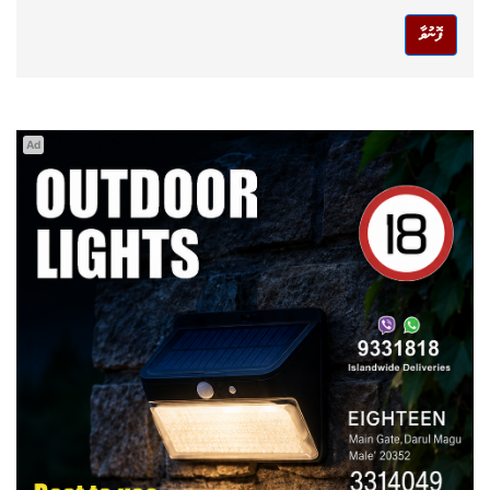
ފޮނުވާ
Ad