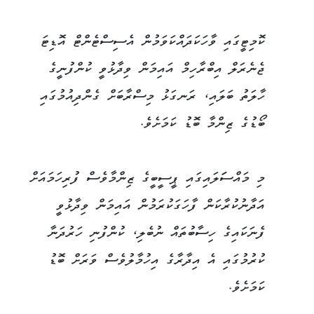
ކޮމިޓީގައި ވާހަކަދައްކަވަމުން އެސިސްޓެންޓް އޮޑިޓަ
ޖެނެރަލް އިބްރާހިމް އައިމަން ވިދާޅުވީ ކުންފުނީގެ
ހާލަތު ބަލައި، ރަނގަޅު މިސްރާބަށް ގެންދިއުމުގައި
ބޯޑުގެ ޒިންމާ ބޮޑު ކަމަށެވެ.
މި މައްސަަލައިގައި ޕީސީބީގެ ޒިންމާވެސް ފުރިހަމައަށް
އަދާނުކުރާކަން ފާހަގަކުރަމުން އައިމަން ވިދާޅުވީ
ފެނަކައިގެ ހިސާބުތައް ނުބެލި، ކުންފުނި ހަރުދަނާ
ކުރުމުގައި އެ އިދާރާގެ އިހުމާލުވެސް ވަރަށް ބޮޑު
ކަމަށެވެ.