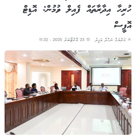
ހުރިހާ އިދާރާތައް ފެއިލް ވުމުން: އޮޑިޓް
އޮފީސް
މަރްޔަމް ނަހްދާ ވަޙީދު
23 އޮކްޓޯބަރު 2025 - 11:32