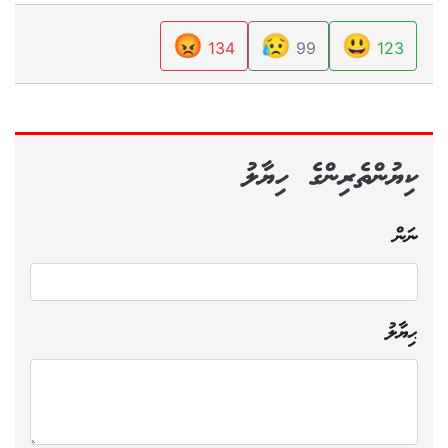
😡
😥
😃
134
99
123
ކިޔުންތެރިންގެ ހިޔާލު
ނަން
ޙިޔާލު