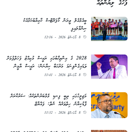
ފަހުގެ ލިޔުންތައް
ބީއެމްއެލް ވީރަން ކޯޕަރޭޓްސް ކާމިޔާބުކަމާއެކު
ނިންމާލައިފި
8 އޯގަސްޓު 2026 - 12:16
2028 ގެ އިންތިޚާބުގައި ރައީސް މުޢިއްޒު ފަހަތްޕުޅަށް
ވަޑައިގެންފިނަމަ މަރުޙަބާ ކިޔާނަން: ރައީސް ޔާމީން
8 އޯގަސްޓު 2026 - 11:41
މަޖިލީހުގައި ތިބީ ފިނޑި މެމްބަރުންތަކެއް؛ ސަރުކާރަށް
ފާޑުކިޔާނެ ހިތްވަރެއް ނެތް: ފައްޔާޒް
8 އޯގަސްޓު 2026 - 11:32