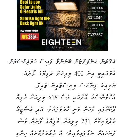
އެގޮތުން ކުންފުންޏަށް ބޭނުންވާ ފައިސާ ހަމަޖެއްސުމަށް
އެމްއައިބީ އިން 400 މިލިއަން ރުފިޔާގެ ލޯނެއް
ނެގިއިރު ފިނޭންސް މިނިސްޓްރީން ޓެރިފް
އެޑްވާންސްގެ ގޮތުގައި ވެސް 618 މިލިއަން ރުފިޔާ
ދޫކޮށްފައި ވާކަން ވަނީ ހާމަވެފައެވެ. އަދި އެސްޓީއޯ
މެދުވެރިކޮށް 231 މިލިއަން ރުފިޔާގެ ލޯނެއް ވެސް
ފެނަކައަށް ނަގާފައިވާއިރު، އެ މުއާމަލާތްތައް ހިންގީ