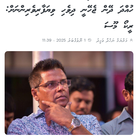
ހުއްދަ ދޭން ޖެހޭނީ ދިވެހި ވިޔަފާރިވެރިންނަށް:
ރީކޯ މޫސަ
މަރްޔަމް ނަހްދާ ވަޙީދު
1 ނޮވެމްބަރު 2025 - 11:39