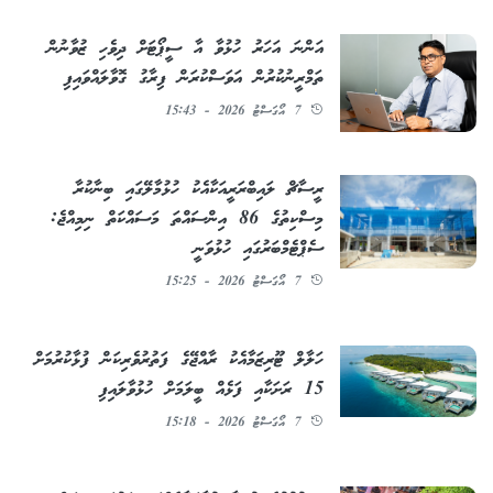
އަންނަ އަހަރު ހުޅުވާ އާ ސީޕޯޓަށް ދިވެހި ޒުވާނުން
ތަމްރީނުކުރުން އަވަސްކުރަން ފިރާގު ގޮވާލައްވައިފި
7 އޯގަސްޓު 2026 - 15:43
ރީސާޗް ލައިބްރަރީއަކާއެކު ހުޅުމާލޭގައި ބިނާކުރާ
މިސްކިތުގެ 86 އިންސައްތަ މަސައްކަތް ނިމިއްޖެ:
ސެޕްޓެމްބަރުގައި ހުޅުވަނީ
7 އޯގަސްޓު 2026 - 15:25
ހަލާލް ޓޫރިޒަމާއެކު ރާއްޖޭގެ ފަތުރުވެރިކަން ފުޅާކުރުމަށް
15 ރަށަކާއި ފަޅެއް ބީލަމަށް ހުޅުވާލައިފި
7 އޯގަސްޓު 2026 - 15:18