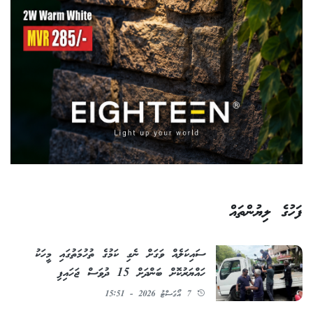
ފަހުގެ ލިޔުންތައް
ސައިކަލެއް ވަގަށް ނެގި ކަމުގެ ތުހުމަތުގައި މީހަކު
ހައްޔަރުކޮށް ބަންދަށް 15 ދުވަސް ޖަހައިފި
7 އޯގަސްޓު 2026 - 15:51