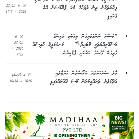
6 އޯގަސްޓު
ފިހާރަތަކުން ތިން ދުވަހުގެ މެގަ ޕްރޮމޯޝަން އެއް
2026 - 17:5
ފަށައިފި
"މުސާރަ ނަންގަވައިގެން ތިއްބެވި ވެރިންގެ
6
އޯގަސްޓު
މަސްއޫލިއްޔަތަކީ ކޮބައިތޯ؟" – ކަނޑުމަތީގެ ހާދިސާއާ
2026 -
ގުޅިގެން މޫސަގެ ހަރުކަށި ފާޑުކިޔުން
9:43
މާލެ ސަރަހައްދަށް ބަރޯސާވުން ހުއްޓާލައި،
4 އޯގަސްޓު
އަތޮޅުތެރެ ތަރައްޤީކުރަން މޫސަ ގޮވާލައްވައިފި
2026 - 10:38
Ad