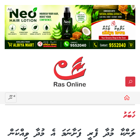
Ad
މެނޫ
ޚަބަރު
ލަންކާ މުދާ ފެރީ ފަށާނަމަ އެ މުދާ ވިއްކަން