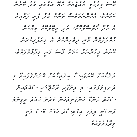
މޫސަ ވިދާޅުވީ ރާއްޖެއަށް ހެޔޮ އަގުގައި މުދާ ބޭނުން
ކަމަށެވެ. އެހެންްނަމަވެސް ލަންކާ މުދާ ފެރީ ފަށާއިރު
އެ މުދާ ހޯލްސޭލްކޮށް، އަދި ރީޓޭލްކޮށް ވިއްކަން
ހުއްދަދެވެން ވާނީ ދިވެހިންކުރެ އެ ވިޔަފާރިކުރަން
ބޭނުން މީހުންނަށް ކަމަށް މޫސަ ވަނީ ވިދާޅުވެފައެވެ.
ލަންކާއަށް ބޭރުފައިސާ އިންތިހާއަށް ބޭނުންވެފައިވާ މި
ދަނޑިވަޅުގައި، މި ވިޔަފާރި ރާއްޖޭގައި ސައްތައިން
ސައްތަ ލަންކާ ކުންފުނިތަކުން ކުރަން ހުއްދަ ދީފިނަމަ
ފުނޑޭނީ ދިވެހި އިޤްތިސާދު ކަމަށް މޫސަ ވަނީ
ވިދާޅުވެފައެވެ.