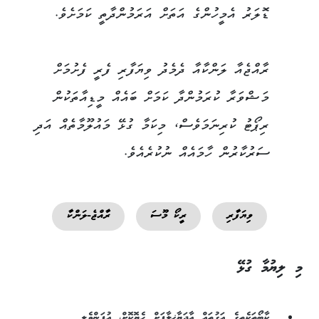
ޑޮލަރު އެމީހުންގެ އަތަށް އަރަމުންދާތީ ކަމަށެވެ.
ރާއްޖެއާ ލަންކާއާ ދެމެދު ވިޔަފާރި ފެރީ ފެށުމަށް
މަޝްވަރާ ކުރަމުންދާ ކަމަށް ބައެއް މީޑިއާތަކުން
ރިޕޯޓު ކުރިނަމަވެސް، މިކަމާ ގުޅޭ މައުލޫމާތެއް އަދި
ސަރުކާރުން ހާމައެއް ނުކުރެއެވެ.
ވިޔަފާރި
ރީކޯ މޫސަ
ރާއްޖެ-ލަންކާ
މި ލިޔުމާ ގުޅޭ
ކާބޯތަކެތީގެ އަގުތައް އާދަޔާޚިލާފަށް ހެޔޮކޮށް، އުފަންވެލި