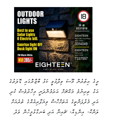
މީގެ އިތުރުން މޫސަ ވިދާޅުވީ ކަޅު ބާޒާރުަގައި ޑޮލަރުގެ
އަގު ތިރިނުވެ މައްޗަށް އަރަމުންދަނީ މިހާރުވެސް ކުދި
އަދި މެދުފަންތީގެ އެތަށްހާސް ވިޔަފާރިއެއްގެ ތެރެއަށް
ލަންކާ، އިންޑިއާ، ޗައިނާ އަދި ބަނގާޅުމީހުން ވަދެ