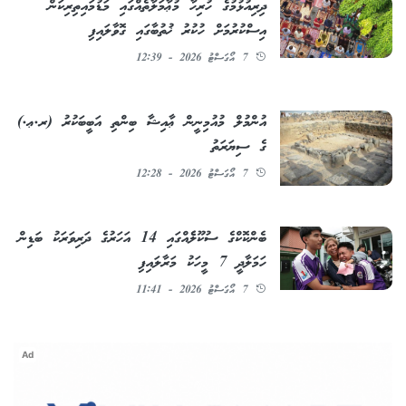
ދިރިއުޅުމުގެ ހުރިހާ މުޢާމަލާތެއްގައި މަޑުމައިތިރިކަން
އިސްކުރުމަށް ހުކުރު ޚުތުބާގައި ގޮވާލައިފި
7 އޯގަސްޓު 2026 - 12:39
އުންމުލް މުއުމިނީން ޢާއިޝާ ބިންތި އަބީބަކުރު (ރ.ޢ.)
ގެ ސިޔަރަތު
7 އޯގަސްޓު 2026 - 12:28
ބެންކޮކްގެ ސުކޫލެެއްގައި 14 އަހަރުގެ ދަރިވަރަކު ބަޑިން
ހަމަލާދީ 7 މީހަކު މަރާލައިފި
7 އޯގަސްޓު 2026 - 11:41
Ad