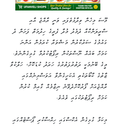
މޫސަ މިހެން ވިދާޅުވެފައި ވަނީ ރާއްޖެ އާއި
ސްރީލަންކާއާ ދެމެދު މުދާ ފެރީގެ ހިދުމަތް ފަށަން ދެ
ގައުމުގެ ސަރުކާރުން މަޝްވަރާ ކުރަމުން އަންނަ
ކަމަށް ބައެއް ނޫސްތަކުން ރިޕޯޓުކުރުމާ ގުޅިގެންނެވެ.
މީގެ ބޭނުމަކީ ދަތުރުފަތުރުގެ ހަރަދު ކުޑަކޮށް، ހަލާކުވާ
ޒާތުގެ ކާބޯތަކެތި އެކަށީގެންވާ އަވަސްމިނެއްގައި
ރާއްޖެއަށް ފޯރުކޮށްދެވޭނެ ނިޒާމެއް ގާއިމް ކުރުން
ކަމަށް ރިޕޯޓުތަކުގައި ވެއެވެ.
މިކަމާ ގުޅިގެން އެކްސްގައި ހިއްސާކުރި ޕޯސްޓެއްގައި