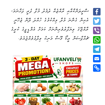
ސްރީލަންކާއާއި ރާއްޖެއާ ދެމެދު މުފާ ފެރީ ފަށާނަމަ،
Facebook
އެއިން ގެންނަ މުދާ ވިއްކުމުގެ ހުއްދަ ދޭން ޖެހޭނީ
Twitter
ރާއްޖޭގެ ވިޔަފާރުވެރިންނަށް ކަމަށް އެމްޑީޕީގެ ކުރީގެ
ޗެއާޕާސަން ރީކޯ މޫސާ މަނިކު ވިދާޅުވެއްޖެއެވެ.
Viber
WhatsApp
Telegram
Email
Copy
Link