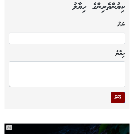
ކިޔުންތެރިންގެ ހިޔާލު
ނަން
ޙިޔާލު
ފޮނުވާ
Ad