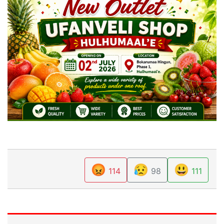
😡
😥
😃
114
98
111