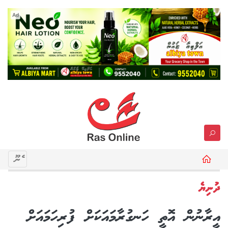
Ad
މެނޫ
ދުނިޔެ
އީރާނުން އޮތީ ހަނގުރާމައަކަށް ފުރިހަމައަށް