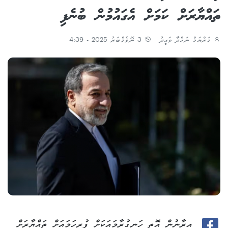
ތައްޔާރަށް ކަމަށް އެގައުމުން ބުނެފި
މަރްޔަމް ނަހްދާ ވަޙީދު
3 ނޮވެމްބަރު 2025 - 4:39
އީރާނުން އޮތީ ހަނގުރާމައަކަށް ފުރިހަމައަށް ތައްޔާރަށް