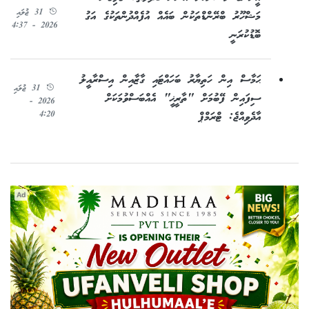
31 ޖުލައި
މަޝްހޫރު ބްރޭންޑްތަކުން ބައެއް އުފެއްދުންތަކުގެ އަގު
2026 - 4:37
ބޮޑުކުރަނީ
ޙަމާސް އިން ހަތިޔާރު ބަހައްޓައި ގާޒާއިން އިސްރާއީލު
31 ޖުލައި
ސިފައިން ފޭބުމަށް "ތާރީޚީ" އެއްބަސްވުމަކަށް
2026 -
4:20
އާދެވިއްޖެ: ޓްރަމްޕް
Ad