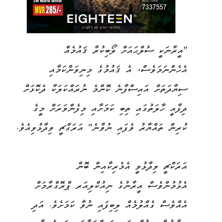
"އީރާނަކީ ސުލްޙައަށް ލޯބިކުރާ ޤައުމެއް
އެހެންނަމަވެސް، އެ ޤައުމުގެ މިނިވަންކަމާއި
ސިޔާދަތަށް އައިސްފާނެ ކޮންމެ ނުރައްކަލަކާ ދެކޮޅަށް
ދިފާއީ ހާލަތުގައި ތިބި ކަމަށާއި މިފެންވަރަށް މީގެ
ކުރިން ތައްޔާރު ވެފައި ނުވާނެ" އަރަގްޗީ ވިދާޅުވިއެވެ.
އަރަކްޗީ ވިދާޅުވީ އެމެރިކާއިން ބޮން
އެޅުމުންވެސް އީރާނުގެ ނިއުކްލިއަރ ޕްރޮގްރާމަށް
އެއްވެސް ގެއްލުމެއް ލިބިފައި ނުވާ ކަމަށެވެ. އަދި