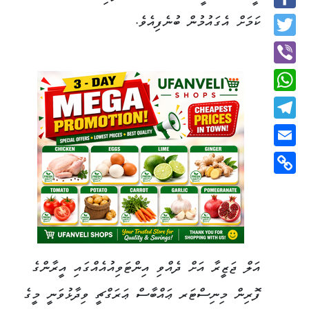
Facebook
ކަމަށް އެގައުމުން ބުނެފިއެވެ.
Twitter
Viber
WhatsApp
Telegram
Email
Copy
Link
އަލް ޖަޒީރާ އަށް ދެއްވި އިންޓަވިއުއެއްގައި އީރާންގެ
ފޮރިން މިނިސްޓަރ ޢައްބާސް ޢަރަގްޗީ ވިދާޅުވަނީ މީގެ