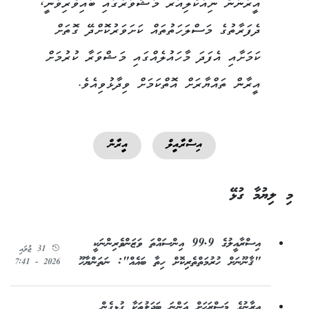
އީރާނުން ނިއުކްލިއަރ މަޝްވަރާގައި ބައިވެރިވާނީ،
ދެފަރާތުގެ މަސްލަހަތުތައް ކަށަވަރުކޮށްދޭ ގޮތަށް
ކަމަށާއި އެފަދަ މާހައުލެއްގައި މަޝްވަރާ ކުރުމަށް
އީރާން ތައްޔާރަށް އޮތްކަމަށް ވިދާޅުވިއެވެ.
އިސްރާއީލް
އީރާން
މި ލިޔުމާ ގުޅޭ
އިސްރާއީލުގެ 99.9 އިންސައްތަ ވަޒަންވެރިންނަކީ
31 ޖުލައި
"ޤާނޫނަށް ހުރުމަތްތެރިކޮށް ހިތާ ބައެއް": ނަތަންޔާހޫ
2026 - 7:41
އީރާނުގެ މަސްރަޙަށް އަންނަ ބަދަލުތަކާ ގުޅިގެން