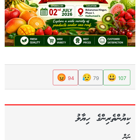
😡
😥
😃
94
79
107
ކިޔުންތެރިންގެ ހިޔާލު
ނަން