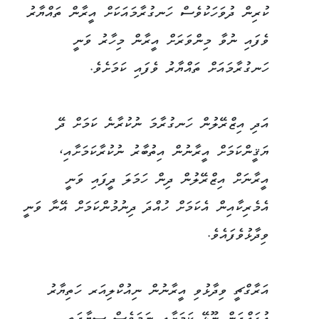
ކުރިން ދުވަހަކުވެސް ހަނގުރާމައަކަށް އީރާން ތައްޔާރު
ވެފައި ނުވާ މިންވަރަށް އީރާން މިހާރު ވަނީ
ހަނގުރާމައަށް ތައްޔާރު ވެފައި ކަމަށެވެ.
އަދި އިޒްރޭލުން ހަނގުރާމަ ނުކުރާނެ ކަމަށް ދޭ
ޔަޤީންކަމަށް އީރާނުން އިތުބާރު ނުކުރާކަމަށާއި،
އީރާނަށް އިޒްރޭލުން ދިން ހަމަލަ ދީފައި ވަނީ
އެމެރިކާއިން އެކަމަށް ހުއްދަ ދިނުމުންކަމަށް އޭނާ ވަނީ
ވިދާޅުވެފައެވެ.
އަރާގްޗީ ވިދާޅުވި އީރާނުން ނިއުކްލިއަރ ހަތިޔާރު