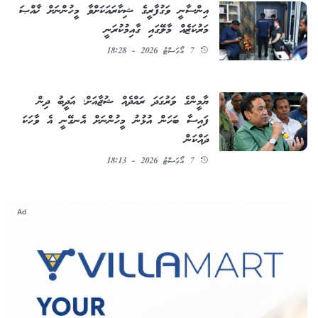
އިންސާނީ ވަގުފާރީގެ ޝިކާރައަކަށްވާ މީހުންނަށް ޚާއްޞަ
މަރުކަޒެއް މާލޭގައި ގާއިމުކުރަނީ
7 އޯގަސްޓު 2026 - 18:28
ޔާމީންގެ ވަރުގަދަ ރައްދެއް ޝުޖާއަށް؛ އަދީބު ދިން
ފައިސާ ބަހަން އުޅުނު މީހުންނަށް އެނގޭނީ އެ ވާހަކަ
ދައްކަން
7 އޯގަސްޓު 2026 - 18:13
Ad