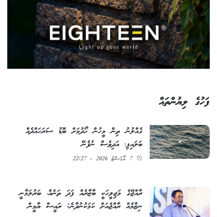
ފަހުގެ ލިޔުންތައް
ގެއްލުނު ތިން މީހުން ހޯދުމަށް ބޮޑު ސަރަހައްދެއް
ބަލައިފި؛ އަދިވެސް ނުފެނޭ
7 އޯގަސްޓު 2026 - 22:27
ރާއްޖޭގެ މަޖިލީހަކީ ބާޒާރެއް ފަދަ ތަނެއް، ބަރުލަމާނީ
ނިޒާމެއް ރާއްޖެއަށް ކަމަކުނުދާނެ: ރައީސް ޔާމީން