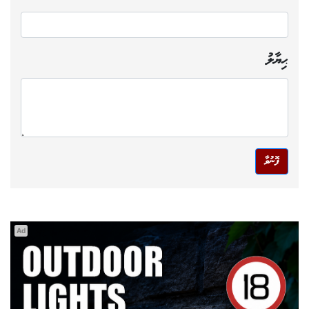
ޙިޔާލު
ފޮނުވާ
Ad