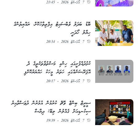
7 އޯގަސްޓު 2026 - 21:45
ބޮޑު ބަދަލު ވެބްސައިޓު އިފްތިތާހުކޮށް، ރައްޔިތުންގެ
ހިޔާލު ހޯދަނީ
7 އޯގަސްޓު 2026 - 20:34
ކުޅުދުއްފުށީގައި ހިންގި މަސްތުވާތަކެތީގެ ދެ
އޮޕަރޭޝަނެއްގައި ހަތަރު މީހަކު ހައްޔަރުކޮށްފި
7 އޯގަސްޓު 2026 - 20:17
ސީރީޒް ބިންޖް ވޮޗް ކުރުމުން އުމުރުން ދުވަސްވާއިރު
ސިކުނޑިއަށް ގެއްލުން ލިބޭ: ދިރާސާ
7 އޯގަސްޓު 2026 - 19:39