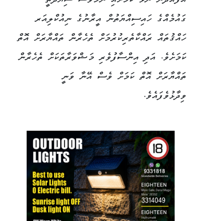
އުފައްދަން ނޫޅޭ ކަމަށާއި ނަމަވެސް ސިޔާދަތީ
ގައުމެއްގެ ހައިސިއްޔަތުން އީރާނުގެ ނިއުކްލިއަރ
ހައްޤުތައް ރައްކާތެރިކުރުމަށް ތެހެރާން ތައްޔާރަށް އޮތް
ކަމަށެވެ. އަދި އިންސާފުވެރި މަޝްވަރާތަކަށް ތެހެރާން
ތައްޔާރަށް އޮތް ކަމަށް ވެސް އޭނާ ވަނީ
ވިދާޅުވެފައެވެ.