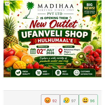
Ad
😡
😥
😃
92
97
96