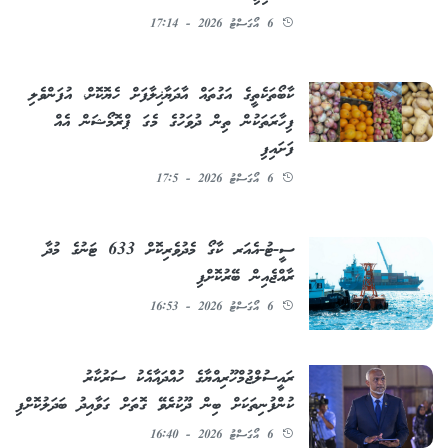
6 އޯގަސްޓު 2026 - 17:14
ކާބޯތަކެތީގެ އަގުތައް އާދަޔާޚިލާފަށް ހެޔޮކޮށް، އުފަންވެލި
ފިހާރަތަކުން ތިން ދުވަހުގެ މެގަ ޕްރޮމޯޝަން އެއް
ފަށައިފި
6 އޯގަސްޓު 2026 - 17:5
ސީ-ޓު-އެއަރ ކާގޯ މެދުވެރިކޮށް 633 ޓަނުގެ މުދާ
ރާއްޖެއިން ބޭރުކޮށްފި
6 އޯގަސްޓު 2026 - 16:53
ރައީސުލްޖުމްހޫރިއްޔާގެ ހުއްދައާއެކު ސަރުކާރު
ކުންފުނިތަކަށް ބިން ދޫކުރެވޭ ގޮތަށް ގަވާއިދު ބަދަލުކޮށްފި
6 އޯގަސްޓު 2026 - 16:40