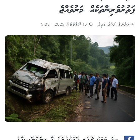
ފަތުރުވެރިންތަކެއް މަރުވެއްޖެ
މަރްޔަމް ނަހްދާ ވަޙީދު
15 ނޮވެމްބަރު 2025 - 5:33