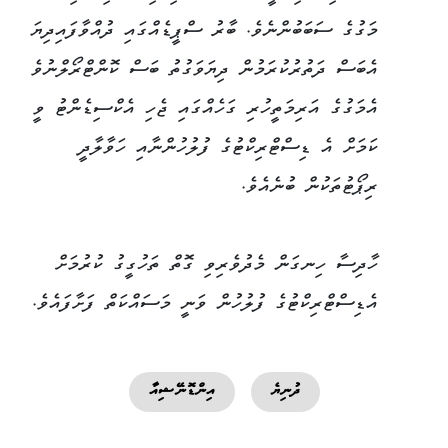
މަގުގެ ސަބަބުންނެވެ. ބާރު ސްޕީޑެއްގައި ދުއްވާފައިދިޔަ
އެބަސް ދަތުރުކުރަމުން ދިޔަވަގުތު ބަސް ކޮންޓްރޯލްނުވެ
އެމަގުގެ އަރިމަތީހުރި ގަހެއްގައި ޖެހި އެކްސިޑެންޓު ވީ
ކަމަށް އެ ޑިސްޓްރިކްޓުގެ ފުލުހުންނާއި ހަވާލާދީ
ރިޕޯޓުތަކުން ބުނެއެވެ.
ހާދިސާ ހިނގަން މެދުވެރިވި ގޮތް ތަހުގީގު ކުރުމަށް
އެޑިސްޓްރިކްޓުގެ ފުލުހުން ވަނީ މަސައްކަތް ފަށާފައެވެ.
ދުނިޔެ
އިންޑޮނޭޝިއާ