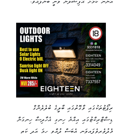
އަންނަ ކަމަށް އޮފިޝަލުން ވަނީ ބުނެފައެވެ.
ރިޕޯޓުތަކުގައި ވާގޮތުގައި ބާލީގެ ބުލެލެންގް
ޑިސްޓްރިކްޓުގައި އިއްޔެ ހިނގި އެހާދިސާ ހިނގަން
މެދުވެރިވެފައިވަނީ އެބަސް ދުއްވި ހިމަ އަދި ކަތި