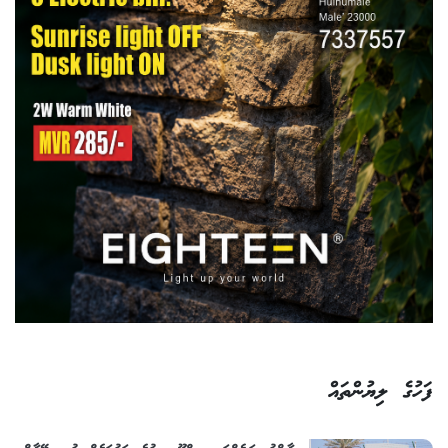
ފަހުގެ ލިޔުންތައް