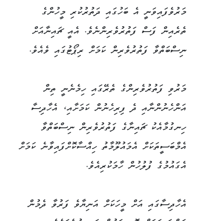
މަރުވެފައިވަނީ އެ ބަހުގައި ދަތުރުކުރި މީހުންގެ
ތެރެއިން ފަސް ފަތުރުވެރިންނެވެ. އެއީ ޗައިނާއަށް
ނިސްބަތްވާ ފަތުރުވެރިން ކަމަށް ރިޕޯޓުގައި ވެއެވެ.
މަރުވި ފަތުރުވެރިންގެ ތެރޭގައި ހިމެނެނީ ތިން
އަންހެނުންނާއި ދެ ފިރިހެނުން ކަމަށާއި، އެހާދިސާ
ހިނގުމާއެކު ޗައިނާގެ ފަތުރުވެރިން ނިސްބަތްވާ
އެމްބަސީތަކަށް އެމައުލޫމާތު ހިއްސާކޮށްފައިވާނެ ކަމަށް
އެގައުމުގެ ފުލުހުން ހާމަކުރިއެވެ.
އެހާދިސާގައި އަށް މީހަކަށް އަނިޔާވެ ފަރުވާ ދެމުން