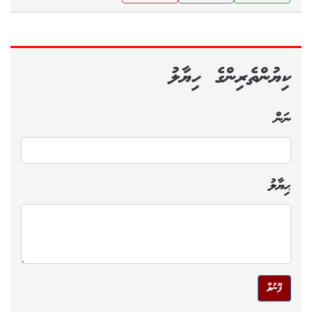
ކިޔުންތެރިންގެ ހިޔާލު
ނަން
ޙިޔާލު
ފޮނުވާ