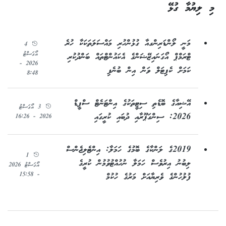
މި ލިޔުމާ ގުޅޭ
މަނީ ލޯންޑަރިންގއާ ގުޅުންހުރި މައްސަލަތަކަކާ ހުރެ
4
އޯގަސްޓު
ޓްރަމްޕް އޯގަނައިޒޭޝަންގެ އެކައުންޓްތައް ބަންދުކުރި
2026 -
ކަމަށް ކެޕިޓަލް ވަން އިން ބުނެފި
8:48
އޭޝިއާގެ ބޮޑެތި ސިޓީތަކުގެ އިންޓަނެޓް ސްޕީޑް
3 އޯގަސްޓު
2026: ސިންގަޕޫރާއި ދުބައި ކުރީގައި
2026 - 16:26
2019ގެ ލަންކާގެ ބޮމުގެ ހަމަލާ: އިންޓެލިޖެންސް
1
ލިބުނު އިރުވެސް ހަމަލާ ނުހުއްޓުވުމުން ކުރީގެ
އޯގަސްޓު 2026
- 15:58
ފުލުހުންގެ ވެރިޔާއަށް މަރުގެ ހުކުމް