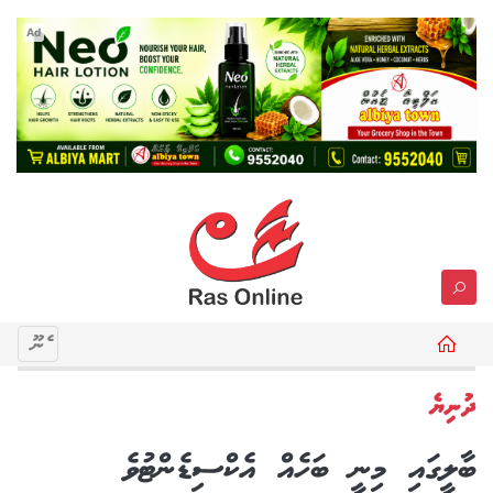
Ad
މެނޫ
ދުނިޔެ
ބާލީގައި މިނީ ބަހެއް އެކްސިޑެންޓުވެ