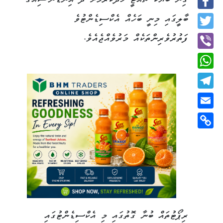
ގިނަ ބަޔަކު ޗުއްޓީ ހޭދަކުރުމަށް ދާ އިންޑޮނޭޝިއާގެ
Facebook
ބާލީގައި މިނީ ބަހެއް އެކްސިޑެންޓުވެ
Twitter
ފަތުރުވެރިންތަކެއް މަރުވެއްޖެއެވެ.
Viber
WhatsApp
Telegram
Email
Copy
Link
ރިޕޯޓުތައް ބުނާ ގޮތުގައި މި އެކްސިޑެންޓުގައި