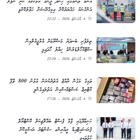
އާންމު ތަނެއްގައި ހިންދޫ ދީނުގެ އަޅުކަމެއް ކުރި ނޭޕާލް
އަންހެނަކު ހައްޔަރުކޮށް އިމިގްރޭޝަނާ ހަވާލުކޮށްފި
6 އޯގަސްޓު 2026 - 22:22
ތިލަފުށި ބަނދަރު މަޝްރޫޢަށް އެމްޕީއެލްއިން
ސްޓޭކްހޯލްޑަރުންގެ ޚިޔާލު ހޯދައިފި
6 އޯގަސްޓު 2026 - 22:10
ވައިގެ މަގުން ރާއްޖެ އެތެރެކުރަން އުޅުނު 800 ވޭޕް
ކާޓްރިޖް ކަސްޓަމްސްއިން އަތުލައިގެންފި
6 އޯގަސްޓު 2026 - 17:26
ހަނިމާދޫގައި ޕާމް ޕެސްޓް ބައޮލޮޖިކަލް ކޮންޓްރޯލް
ޕެރަސައިޓޮއިޑް ރީއާރިންގ ސެންޓަރު ރަސްމީކޮށް
ހުޅުވައިފި