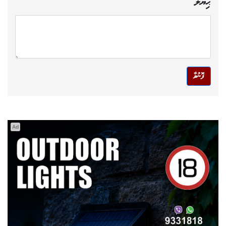
ޙިޔާލު
ފޮނުވާ
Ad