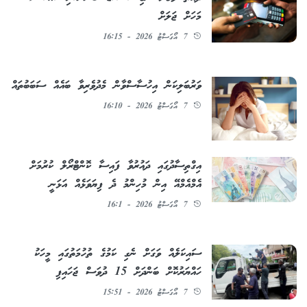
މަހަށް ޖަލަށް
7 އޯގަސްޓު 2026 - 16:15
ވަރުބަލިކަން އިހުސާސްވާން މެދުވެރިވާ ބައެއް ސަބަބުތައް
7 އޯގަސްޓު 2026 - 16:10
އިގްތިސާދުގައި ދައުރުވާ ފައިސާ ކޮންޓްރޯލް ކުރުމަށް
އެމްއެމްއޭ އިން މުހިންމު ދެ ފިޔަވަޅެއް އަޅަނީ
7 އޯގަސްޓު 2026 - 16:1
ސައިކަލެއް ވަގަށް ނެގި ކަމުގެ ތުހުމަތުގައި މީހަކު
ހައްޔަރުކޮށް ބަންދަށް 15 ދުވަސް ޖަހައިފި
7 އޯގަސްޓު 2026 - 15:51