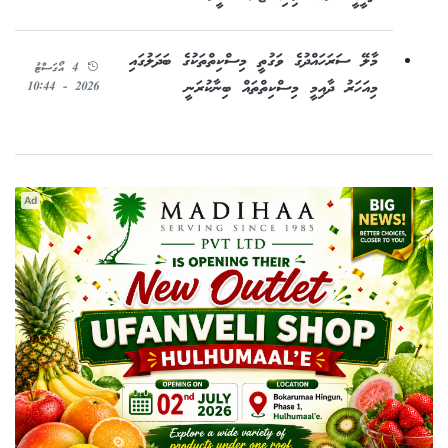
މާލޭ ސަރަހައްދުގެ ވަގުތީ މިސްކިތްތަކުގެ ބަދަލުގައި
4 އޯގަސްޓު
މިއަހަރު ދާއިމީ މިސްކިތްތައް ބިނާކުރަނީ
2026 - 10:44
Ad