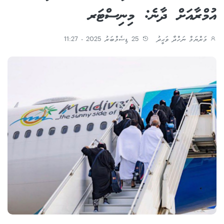
އުމްރާއަށް ދާނެ: މިނިސްޓަރ
މަރްޔަމް ނަހްދާ ވަޙީދު
25 ޑިސެމްބަރު 2025 - 11:27