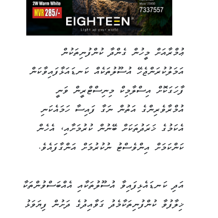
ޢުމްރާއަށް މީހުން ގެންދާ ކުންފުނިތަކުން
އަމަލުކުރަންޖެހޭ އުސޫލުތަކެއް ކަނޑައަޅާފައިވާކަން
ފާހަގަކޮށް އިސްލާމިކް މިނިސްޓްރީން ވަނީ
އުމްރާވެރިންގެ އަތުން ނަގާ ފައިސާ ހަމައެކަނި
އެކަމުގެ ޚަރަދުތަކަށް ބޭނުން ކުރުމަށާއި، އެހެން
ކަންކަމަށް އިންވެސްޓު ނުކުރުމަށް އަންގާފައެވެ.
އަދި ކަނޑައެޅިފައިވާ އުސޫލުތަކާއި އެއްބަސްވުންތަކާ
ޚިލާފުވާ ކުންފުނިތަކާމެދު ގަވާއިދުގެ ދަށުން ފިޔަވަޅު