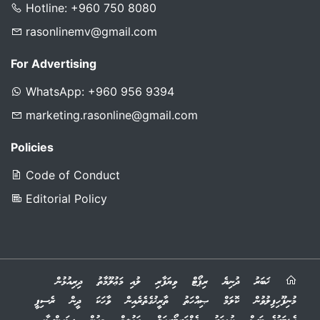
Hotline: +960 750 8080
rasonlinemv@gmail.com
For Advertising
WhatsApp: +960 956 9394
marketing.rasonline@gmail.com
Policies
Code of Conduct
Editorial Policy
ޚަބަރު
ދުނިޔެ
ރިޕޯޓް
ވިޔަފާރި
ލުއި މަޢުލޫމާތު
ދިރިއުޅުން
މުނިފޫހިފިލުވުން
ކޮލަމް
ޞިއްހަތު
ތާރީޚުގެތެރެއިން
ވާހަކަ
ދީން
ރެސިޕީ