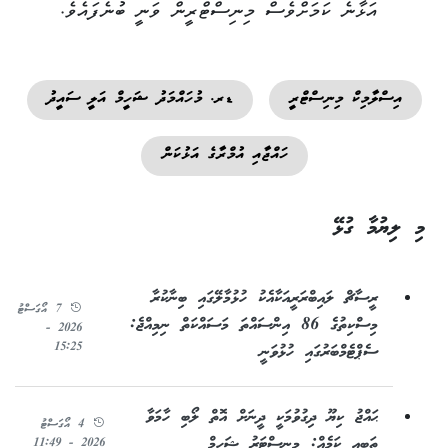
އަޅާނެ ކަމަށްވެސް މިނިސްޓްރީން ވަނީ ބުނެފައެވެ.
އިސްލާމިކް މިނިސްޓްރީ
ޑރ. މުހައްމަދު ޝަހީމް އަލީ ސައީދު
ހައްޖާއި އުމްރާގެ އަޅުކަން
މި ލިޔުމާ ގުޅޭ
ރީސާޗް ލައިބްރަރީއަކާއެކު ހުޅުމާލޭގައި ބިނާކުރާ
7 އޯގަސްޓު
މިސްކިތުގެ 86 އިންސައްތަ މަސައްކަތް ނިމިއްޖެ:
2026 -
15:25
ސެޕްޓެމްބަރުގައި ހުޅުވަނީ
ޙައްޖު ކިޔޫ ދިގުވުމަކީ ދީނަށް އޮތް ލޯބި ހާމަވާ
4 އޯގަސްޓު
ތަބީއީ ކަމެއް: މިނިސްޓަރު ޝަހީމް
2026 - 11:49