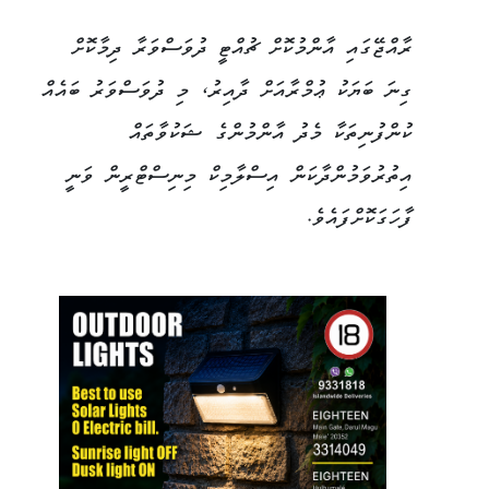
ރާއްޖޭގައި އާންމުކޮށް ޗުއްޓީ ދުވަސްވަރާ ދިމާކޮށް
ގިނަ ބަޔަކު ޢުމްރާއަށް ދާއިރު، މި ދުވަސްވަރު ބައެއް
ކުންފުނިތަކާ މެދު އާންމުންގެ ޝަކުވާތައް
އިތުރުވަމުންދާކަން އިސްލާމިކް މިނިސްޓްރީން ވަނީ
ފާހަގަކޮށްފައެވެ.