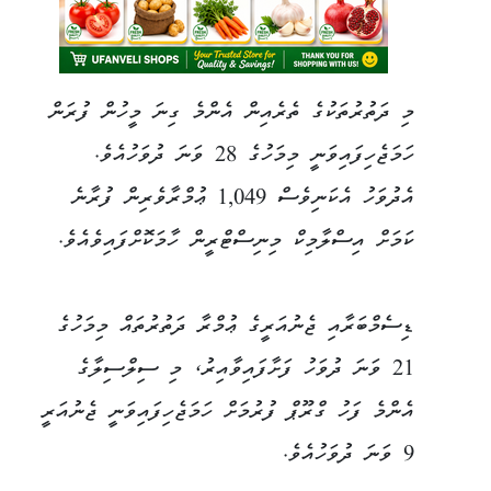
މި ދަތުރުތަކުގެ ތެރެއިން އެންމެ ގިނަ މީހުން ފުރަން
ހަމަޖެހިފައިވަނީ މިމަހުގެ 28 ވަނަ ދުވަހުއެވެ.
އެދުވަހު އެކަނިވެސް 1,049 ޢުމްރާވެރިން ފުރާނެ
ކަމަށް އިސްލާމިކް މިނިސްޓްރީން ހާމަކޮށްފައިވެއެވެ.
ޑިސެމްބަރާއި ޖެނުއަރީގެ ޢުމްރާ ދަތުރުތައް މިމަހުގެ
21 ވަނަ ދުވަހު ފަށާފައިވާއިރު، މި ސިލްސިލާގެ
އެންމެ ފަހު ގްރޫޕް ފުރުމަށް ހަމަޖެހިފައިވަނީ ޖެނުއަރީ
9 ވަނަ ދުވަހުއެވެ.