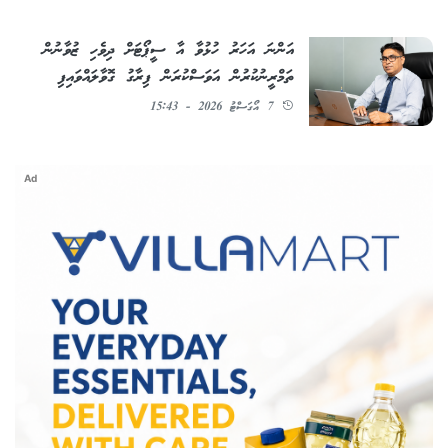
އަންނަ އަހަރު ހުޅުވާ އާ ސީޕޯޓަށް ދިވެހި ޒުވާނުން
ތަމްރީނުކުރުން އަވަސްކުރަން ފިރާގު ގޮވާލައްވައިފި
7 އޯގަސްޓު 2026 - 15:43
Ad