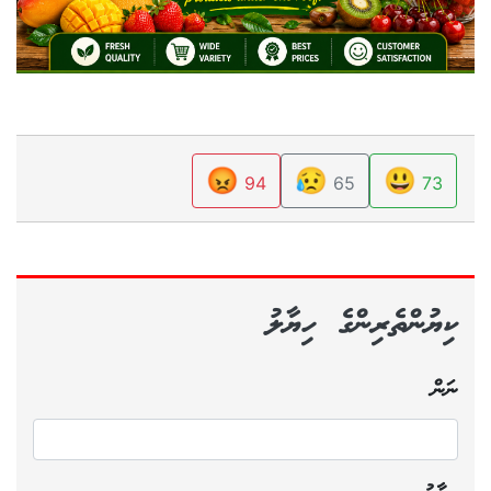
😡
😥
😃
94
65
73
ކިޔުންތެރިންގެ ހިޔާލު
ނަން