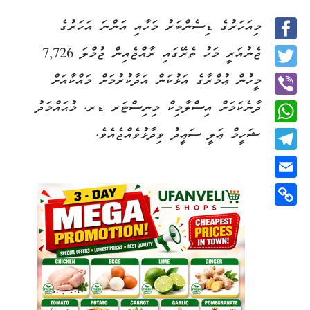
މިއަހަރުގެ ޑިސެންބަރު މަހާއި އަންނަ އަހަރުގެ
Facebook
ޖެނުއަރީ މަހު ތެރޭގައި ރާއްޖެއިން ޖުމްލަ 7,726
Twitter
މީހުން ޢުމްރާގެ އަޅުކަން އަދާކުރުމަށް މައްކާއަށް
ދާނެކަމަށް އިސްލާމިކް މިނިސްޓަރ ޑރ. މުޙައްމަދު
Viber
ޝަހީމް ޢަލީ ސަޢީދު ވިދާޅުވެއްޖެއެވެ.
WhatsApp
Telegram
Email
Copy
Link