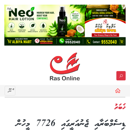
Ad
މެނޫ
ޚަބަރު
ޑިސެމްބަރާއި ޖެނުއަރީގައި 7726 މީހުން