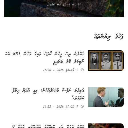
ފަހުގެ ލިޔުންތައް
ގެއްލުނު ތިން މީހުން ހޯދަން ވައިގެ މަގުން 881 އަކަ
ނޯޓިކަލް މޭލު ބަލައިފި
7 އޯގަސްޓު 2026 - 16:26
އަމިއްލަ ނަފްސާ ވާހަކަދެއްކުން: މިއީ އާދަޔާ ހިލާފު
ކަމެއްތަ؟
7 އޯގަސްޓު 2026 - 16:22
ދައްތަ ވަގަށް ނެގި ކޭޝްކާޑު ބޭނުންކުރި ކޮއްކޮ 9