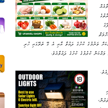
ާއެއް
ާތުގެ
ޭގެ
ްވަތް
ަށް ވަނުމުގެ ކުށުގެ ދައުވާ އާއި އެ ގޭ ތެރޭގައި ހުރި
ެވެ.
ި
އިތުރުން،