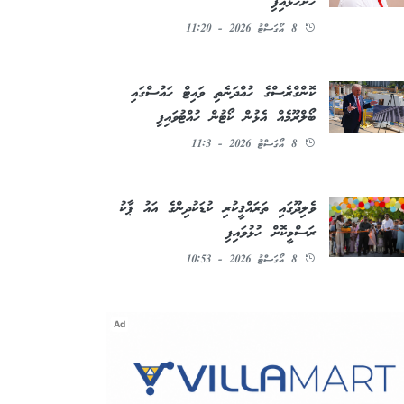
ހުށަހަޅައިފި
8 އޯގަސްޓު 2026 - 11:20
ކޮންގްރެސްގެ ހުއްދަނެތި ވައިޓް ހައުސްގައި
ބޯލްރޫމެއް އެޅުން ކޯޓުން ހުއްޓުވައިފި
8 އޯގަސްޓު 2026 - 11:3
ވެލިދޫގައި ތަރައްޤީކުރި ކުޑަކުދިންގެ އައު ޕާކު
ރަސްމީކޮށް ހުޅުވައިފި
8 އޯގަސްޓު 2026 - 10:53
Ad