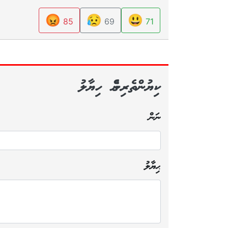
😡
😥
😃
85
69
71
ކިޔުންތެރިންގެ ހިޔާލު
ނަން
ޙިޔާލު