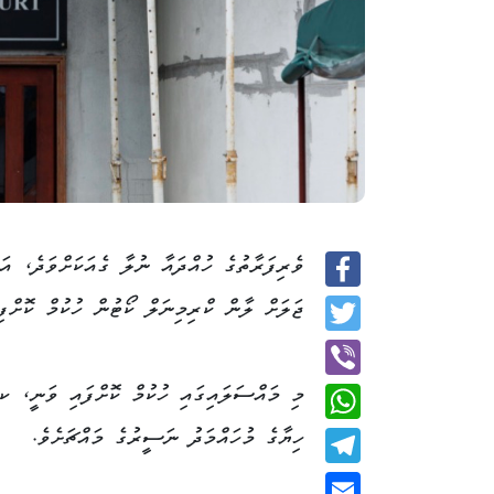
Facebook
ޖަލަށް ލާން ކްރިމިނަލް ކޯޓުން ހުކުމް ކޮށްފިއ
Twitter
މި މައްސަލައިގައި ހުކުމް ކޮށްފައި ވަނީ، ކ.
Viber
ހިޔާގެ މުހައްމަދު ނަސީރުގެ މައްޗަށެވެ.
WhatsApp
Telegram