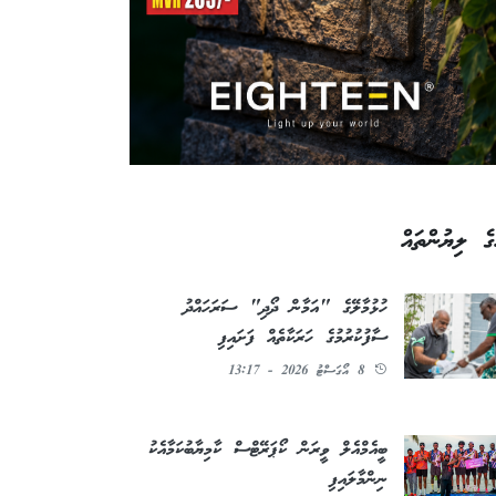
ގެ ލިޔުންތައް
ހުޅުމާލޭގެ "އަމާން ދޯދި" ސަރަހައްދު
ސާފުކުރުމުގެ ހަރަކާތެއް ފަށައިފި
8 އޯގަސްޓު 2026 - 13:17
ބީއެމްއެލް ވީރަން ކޯޕަރޭޓްސް ކާމިޔާބުކަމާއެކު
ނިންމާލައިފި