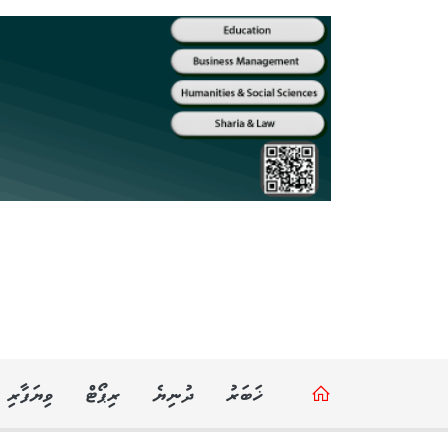
ޚަބަރު
ދުނިޔެ
ރިޕޯޓް
ވިޔަފާރި