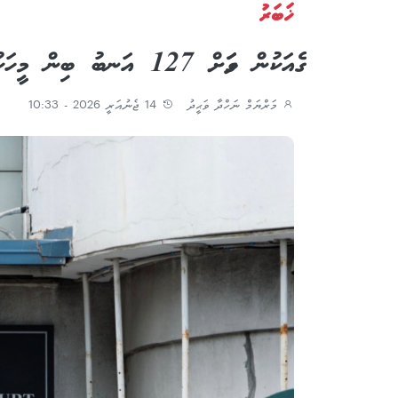
ޚަބަރު
ގެއަކުން ވަގަށް 127 އަނބު ބިން މީހަކު 7 މަހަށް ޖަލަށް
މަރްޔަމް ނަހްދާ ވަޙީދު
14 ޖެނުއަރީ 2026 - 10:33