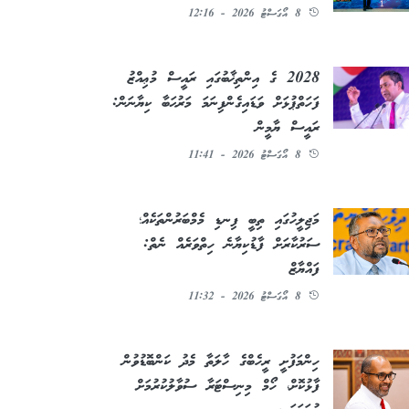
8 އޯގަސްޓު 2026 - 12:16
2028 ގެ އިންތިޚާބުގައި ރައީސް މުޢިއްޒު
ފަހަތްޕުޅަށް ވަޑައިގެންފިނަމަ މަރުޙަބާ ކިޔާނަން:
ރައީސް ޔާމީން
8 އޯގަސްޓު 2026 - 11:41
މަޖިލީހުގައި ތިބީ ފިނޑި މެމްބަރުންތަކެއް؛
ސަރުކާރަށް ފާޑުކިޔާނެ ހިތްވަރެއް ނެތް:
ފައްޔާޒް
8 އޯގަސްޓު 2026 - 11:32
ހިންމަފުށީ ރީހެބްގެ ހާލަތާ މެދު ކަންބޮޑުވުން
ފާޅުކޮށް، ހޯމް މިނިސްޓަރާ ސުވާލުކުރުމަށް