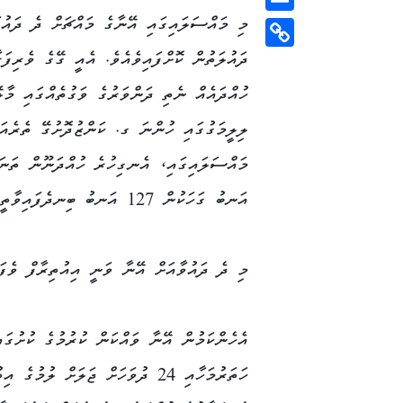
މި މައްސަލައިގައި އޭނާގެ މައްޗަށް ދެ ދައުވ
Email
ދައުލަތުން ކޮށްފައިވެއެވެ. އެއީ ގޭގެ ވެރިފަރ
Copy
Link
ހުއްދައެއް ނެތި ދަންވަރުގެ ވަގުތެއްގައި މާލ
ލިލީމަގުގައި ހުންނަ ގ. ކަންޒުދޮށުގޭ ތެރެއަށ
މައްސަލައިގައި، އެނގިހުރެ ހުއްދަނޫން ތަނަކ
އަނބު ގަހަކުން 127 އަނބު ބިނދެފައިވާތީ ވައްކަން ކުރުމުގެ ކުށުގެ ދައުވާއެވެ.
މި ދެ ދައުވާއަށް އޭނާ ވަނީ އިއުތިރާފް ވެފައ
އެހެންކަމުން އޭނާ ވައްކަން ކުރުމުގެ ކުށުގައ
ހަތަރުމަހާއި 24 ދުވަހަށް ޖަލަށް ލުމުގެ 