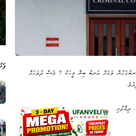
ފަހު
ވެރިފަރާތުގެ ހުއްދައާ ނުލާ ގެއަކަށްވަދެ، އަނބުގަހުން ވަގަށް އަނބު ބިން މީހަކު 7 މަސް ދުވަހަށް
ެވެ.
 ދިއްފުށި