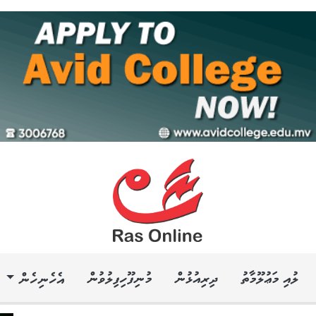
ލުއި މަޢުލޫމާތު
ދިރިއުޅުން
މުނިފޫހިފިލުވުން
އެހެނިހެން