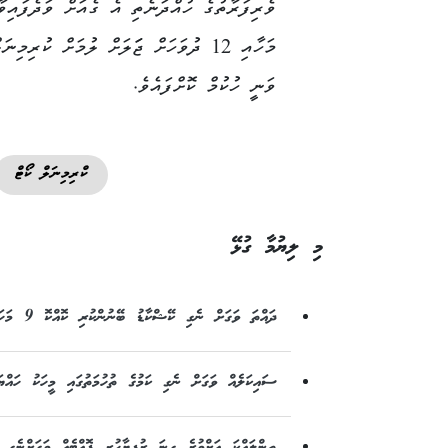
ވެރިފަރާތުގެ ހުއްދަނެތި އެ ގެއަށް ވަދެފައިވ
މަހާއި 12 ދުވަހަށް ޖަަލަށް ލުމަށް ކުރިމިނ
ވަނީ ހުކުމް ކޮށްފައެވެ.
ކްރިމިނަލް ކޯޓް
މި ލިޔުމާ ގުޅޭ
ދައްތަ ވަގަށް ނެގި ކޭޝްކާޑު ބޭނުންކުރި ކޮއްކޮ 9 މަހަށް ޖަލަށް
ސައިކަލެއް ވަގަށް ނެގި ކަމުގެ ތުހުމަތުގައި މީހަކު ހައްޔަރުކޮށް ބަންދަ
ތިންލައްކަ އަށްވުރެ ގިނަ ރުފިޔާހުރި ފޮއްޓެއް ވަގަށްނެގި މީހެއްގެ ބަން