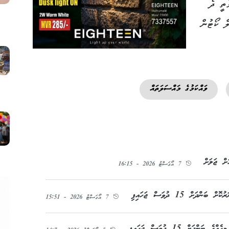
ާތީ ދެ
ަލް ކޯޓުން
ވައްކަމުގެ މައްސަލަތައް
7 އޯގަސްޓު 2026 - 16:15
ށް 15 ދުވަސް ޖަހައިފި
7 އޯގަސްޓު 2026 - 15:51
ދަށް 15 ދުވަސް ޖަހައިފި