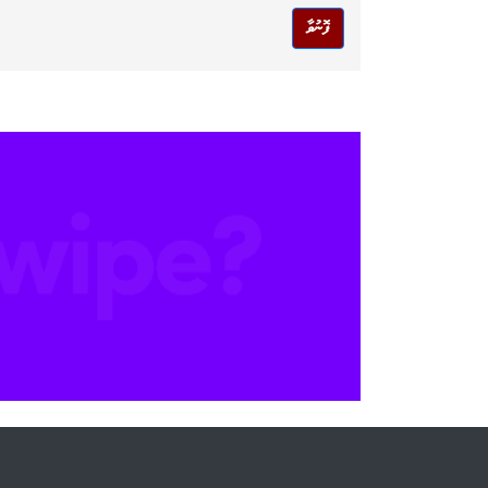
ފޮނުވާ